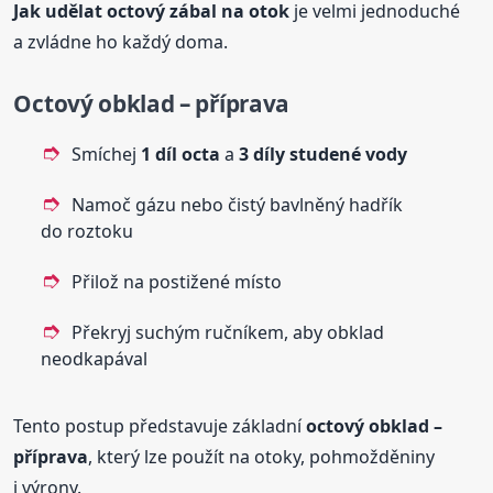
Jak udělat
octový
zábal
na otok
je velmi jednoduché
a zvládne ho každý doma.
Octový
obklad – příprava
Smíchej
1 díl octa
a
3 díly studené vody
Namoč gázu nebo čistý bavlněný hadřík
do roztoku
Přilož na postižené místo
Překryj suchým ručníkem, aby obklad
neodkapával
Tento postup představuje základní
octový
obklad –
příprava
, který lze použít na otoky, pohmožděniny
i výrony.