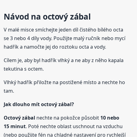
Návod na
octový
zábal
V malé misce smíchejte jeden díl čistého bílého octa
se 3 nebo 4 díly vody. Použijte malý ručník nebo mycí
hadřík a namočte jej do roztoku octa a vody.
Cílem je, aby byl hadřík vlhký a ne aby z něho kapala
tekutina s octem.
Vlhký hadřík přiložte na postižené místo a nechte ho
tam.
Jak dlouho mít
octový
zábal
?
Octový
zábal
nechte na pokožce působit
10 nebo
15 minut
. Poté nechte oblast uschnout na vzduchu
(nebo použijte fén na chladné nastavení pro rychlejší