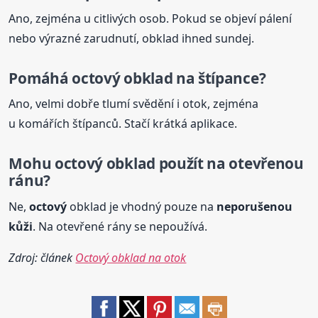
Ano, zejména u citlivých osob. Pokud se objeví pálení
nebo výrazné zarudnutí, obklad ihned sundej.
Pomáhá
octový
obklad na štípance?
Ano, velmi dobře tlumí svědění i otok, zejména
u komářích štípanců. Stačí krátká aplikace.
Mohu
octový
obklad použít na otevřenou
ránu?
Ne,
octový
obklad je vhodný pouze na
neporušenou
kůži
. Na otevřené rány se nepoužívá.
Zdroj: článek
Octový obklad na otok