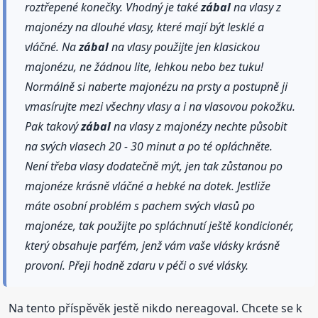
roztřepené konečky. Vhodný je také
zábal
na vlasy z
majonézy na dlouhé vlasy, které mají být lesklé a
vláčné. Na
zábal
na vlasy použijte jen klasickou
majonézu, ne žádnou lite, lehkou nebo bez tuku!
Normálně si naberte majonézu na prsty a postupně ji
vmasírujte mezi všechny vlasy a i na vlasovou pokožku.
Pak takový
zábal
na vlasy z majonézy nechte působit
na svých vlasech 20 - 30 minut a po té opláchněte.
Není třeba vlasy dodatečně mýt, jen tak zůstanou po
majonéze krásně vláčné a hebké na dotek. Jestliže
máte osobní problém s pachem svých vlasů po
majonéze, tak použijte po spláchnutí ještě kondicionér,
který obsahuje parfém, jenž vám vaše vlásky krásně
provoní. Přeji hodně zdaru v péči o své vlásky.
Na tento příspěvěk jestě nikdo nereagoval. Chcete se k