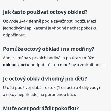
Jak často používat
octový
obklad?
Obvykle
2–4× denně
podle závažnosti potíží. Mezi
jednotlivými aplikacemi je vhodné nechat pokožku
odpočinout.
Pomůže
octový
obklad i na modřiny?
Ano, zejména v prvních hodinách po úrazu může
obklad z octu
podpořit ústup modřiny a zmírnit bolest.
Je
octový
obklad vhodný pro děti?
U dětí používej slabší roztok (1 díl octa a 4 díly vody)
a nikdy nepřikládej na poraněnou kůži.
Může ocet podráždit pokožku?