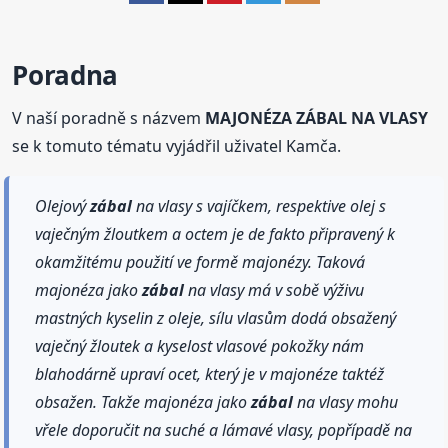
Poradna
V naší poradně s názvem
MAJONÉZA ZÁBAL NA VLASY
se k tomuto tématu vyjádřil uživatel Kamča.
Olejový
zábal
na vlasy s vajíčkem, respektive olej s
vaječným žloutkem a octem je de fakto připravený k
okamžitému použití ve formě majonézy. Taková
majonéza jako
zábal
na vlasy má v sobě výživu
mastných kyselin z oleje, sílu vlasům dodá obsažený
vaječný žloutek a kyselost vlasové pokožky nám
blahodárně upraví ocet, který je v majonéze taktéž
obsažen. Takže majonéza jako
zábal
na vlasy mohu
vřele doporučit na suché a lámavé vlasy, popřípadě na