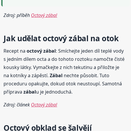
Zdroj: příběh
Octový zábal
Jak udělat
octový
zábal
na otok
Recept na
octový
zábal
: Smíchejte jeden díl teplé vody
s jedním dílem octa a do tohoto roztoku namočte čisté
kousky látky. Vymačkejte z nich tekutinu a přiložte je
na kotníky a zápěstí.
Zábal
nechte působit. Tuto
proceduru opakujte, dokud otok neustoupí. Samotná
příprava
zábal
u je jednoduchá.
Zdroj: článek
Octový zábal
Octový
obklad se šalvějí