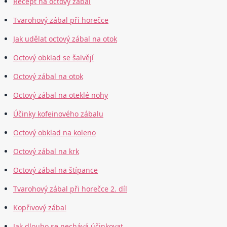
Recept na octový zábal
Tvarohový zábal při horečce
Jak udělat octový zábal na otok
Octový obklad se šalvějí
Octový zábal na otok
Octový zábal na oteklé nohy
Účinky kofeinového zábalu
Octový obklad na koleno
Octový zábal na krk
Octový zábal na štípance
Tvarohový zábal při horečce 2. díl
Kopřivový zábal
Jak dlouho se nechává účinkovat