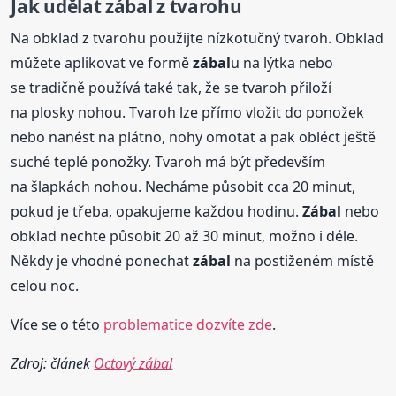
Jak udělat
zábal
z tvarohu
Na obklad z tvarohu použijte nízkotučný tvaroh. Obklad
můžete aplikovat ve formě
zábal
u na lýtka nebo
se tradičně používá také tak, že se tvaroh přiloží
na plosky nohou. Tvaroh lze přímo vložit do ponožek
nebo nanést na plátno, nohy omotat a pak obléct ještě
suché teplé ponožky. Tvaroh má být především
na šlapkách nohou. Necháme působit cca 20 minut,
pokud je třeba, opakujeme každou hodinu.
Zábal
nebo
obklad nechte působit 20 až 30 minut, možno i déle.
Někdy je vhodné ponechat
zábal
na postiženém místě
celou noc.
Více se o této
problematice dozvíte zde
.
Zdroj: článek
Octový zábal