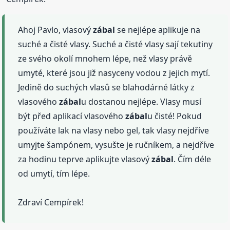
Ahoj Pavlo, vlasový
zábal
se nejlépe aplikuje na
suché a čisté vlasy. Suché a čisté vlasy sají tekutiny
ze svého okolí mnohem lépe, než vlasy právě
umyté, které jsou již nasyceny vodou z jejich mytí.
Jedině do suchých vlasů se blahodárné látky z
vlasového
zábal
u dostanou nejlépe. Vlasy musí
být před aplikací vlasového
zábal
u čisté! Pokud
používáte lak na vlasy nebo gel, tak vlasy nejdříve
umyjte šampónem, vysušte je ručníkem, a nejdříve
za hodinu teprve aplikujte vlasový
zábal
. Čím déle
od umytí, tím lépe.
Zdraví Cempírek!