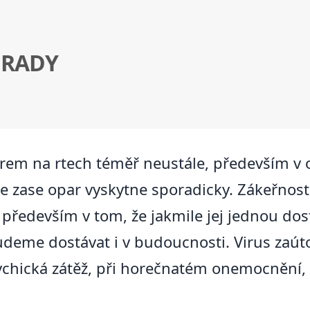
 RADY
oparem na rtech téměř neustále, především v
e zase opar vyskytne sporadicky. Zákeřnost
á především v tom, že jakmile jej jednou do
deme dostávat i v budoucnosti. Virus zaúto
sychická zátěž, při horečnatém onemocnění, 