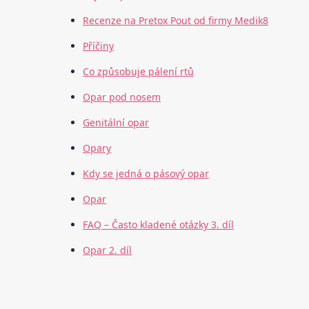
Recenze na Pretox Pout od firmy Medik8
Příčiny
Co způsobuje pálení rtů
Opar pod nosem
Genitální opar
Opary
Kdy se jedná o pásový opar
Opar
FAQ – Často kladené otázky 3. díl
Opar 2. díl