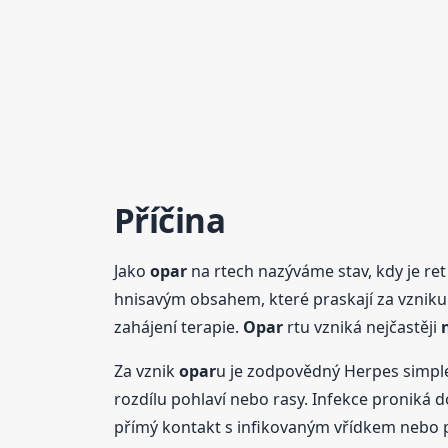
Příčina
Jako
opar
na rtech nazýváme stav, kdy je ret
hnisavým obsahem, které praskají za vzniku 
zahájení terapie.
Opar
rtu vzniká nejčastěji
Za vznik
opar
u je zodpovědný Herpes simplex
rozdílu pohlaví nebo rasy. Infekce proniká do
přímý kontakt s infikovaným vřídkem nebo p