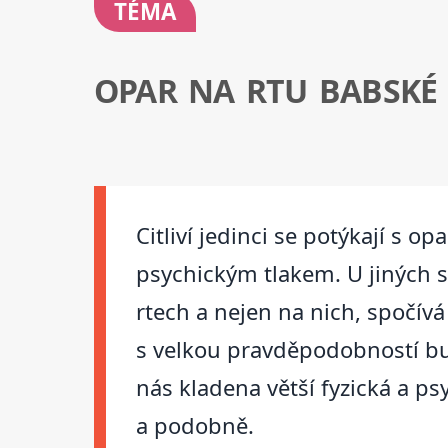
TÉMA
OPAR NA RTU BABSKÉ
Citliví jedinci se potýkají s 
psychickým tlakem. U jiných s
rtech a nejen na nich, spočív
s velkou pravděpodobností bu
nás kladena větší fyzická a p
a podobně.