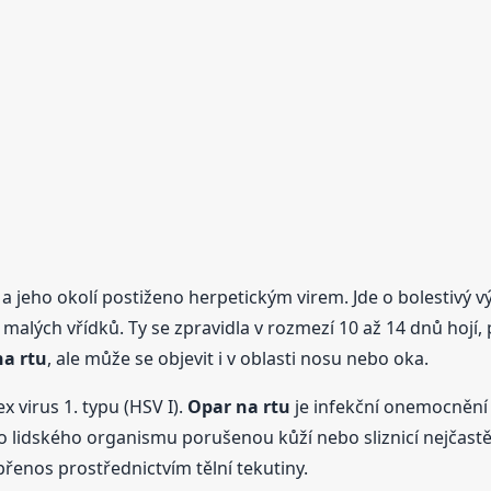
 a jeho okolí postiženo herpetickým virem. Jde o bolestivý 
malých vřídků. Ty se zpravidla v rozmezí 10 až 14 dnů hojí,
na rtu
, ale může se objevit i v oblasti nosu nebo oka.
 virus 1. typu (HSV I).
Opar
na rtu
je infekční onemocnění p
 lidského organismu porušenou kůží nebo sliznicí nejčastěji 
řenos prostřednictvím tělní tekutiny.