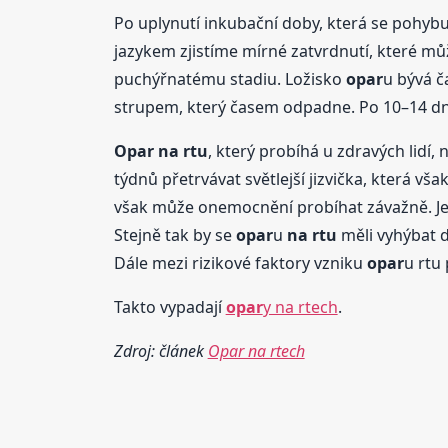
Po uplynutí inkubační doby, která se pohybuj
jazykem zjistíme mírné zatvrdnutí, které m
puchýřnatému stadiu. Ložisko
opar
u bývá č
strupem, který časem odpadne. Po 10–14 dn
Opar
na rtu
, který probíhá u zdravých lid
týdnů přetrvávat světlejší jizvička, která v
však může onemocnění probíhat závažně. Je 
Stejně tak by se
opar
u
na rtu
měli vyhýbat d
Dále mezi rizikové faktory vzniku
opar
u rtu 
Takto vypadají
opar
y na rtech
.
Zdroj: článek
Opar na rtech