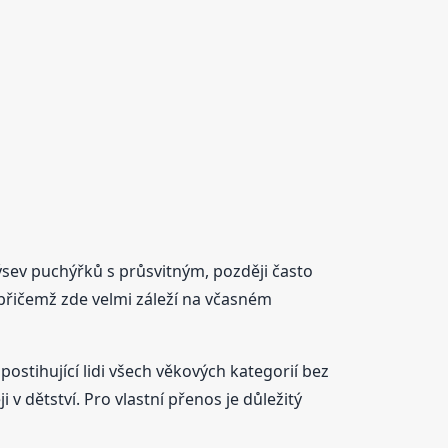
výsev puchýřků s průsvitným, později často
 přičemž zde velmi záleží na včasném
ostihující lidi všech věkových kategorií bez
v dětství. Pro vlastní přenos je důležitý