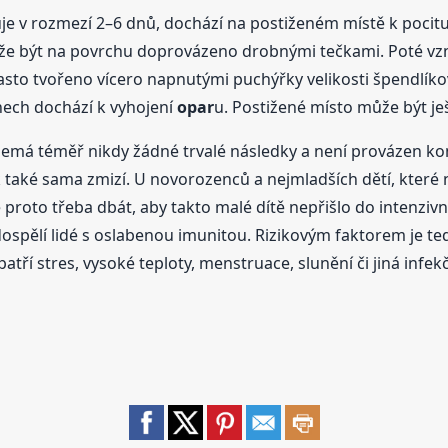
e v rozmezí 2–6 dnů, dochází na postiženém místě k pocitu pn
ůže být na povrchu doprovázeno drobnými tečkami. Poté vzn
asto tvořeno vícero napnutými puchýřky velikosti špendlíkové
ech dochází k vyhojení
opar
u. Postižené místo může být je
í, nemá téměř nikdy žádné trvalé následky a není provázen
šak také sama zmizí. U novorozenců a nejmladších dětí, kter
proto třeba dbát, aby takto malé dítě nepřišlo do intenziv
ospělí lidé s oslabenou imunitou. Rizikovým faktorem je t
patří stres, vysoké teploty, menstruace, slunění či jiná inf