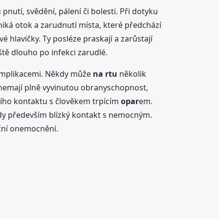
utí, svědění, pálení či bolesti. Při dotyku
iká otok a zarudnutí místa, které předchází
 hlavičky. Ty posléze praskají a zarůstají
ště dlouho po infekci zarudlé.
 komplikacemi. Někdy může
na rtu
několik
é nemají plně vyvinutou obranyschopnost,
ního kontaktu s člověkem trpícím
opar
em.
edy především blízký kontakt s nemocným.
ekční onemocnění.