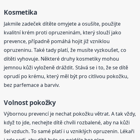
Kosmetika
Jakmile zadeček dítěte omyjete a osušíte, použijte
kvalitní krém proti opruzeninám, který slouží jako
prevence, případně pomáhá hojit již vzniklou
opruzeninu. Také tady platí, že musíte vyzkoušet, co
dítěti vyhovuje. Některé druhy kosmetiky mohou
jemnou kůži vyloženě dráždit. Stává se i to, že se dítě
oprudí po krému, který měl být pro citlivou pokožku,
bez parfemace a barviv.
Volnost pokožky
Výbornou prevencí je nechat pokožku větrat. A tak vždy,
když to jde, nechejte dítě chvíli rozbalené, aby na kůži
šel vzduch. To samé platí i u vzniklých opruzenin. Lékaři
i zde radí, aby dítě bylo co nejdéle bez plen.