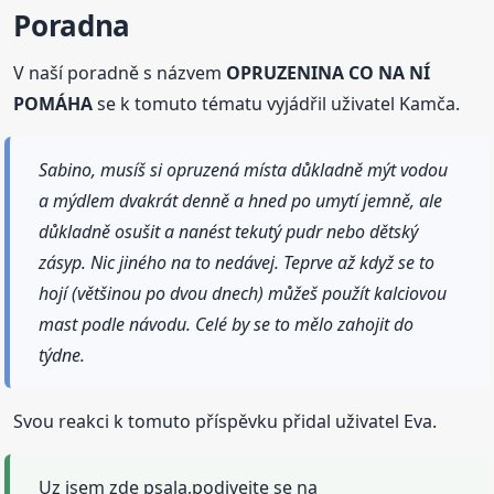
Poradna
V naší poradně s názvem
OPRUZENINA CO NA NÍ
POMÁHA
se k tomuto tématu vyjádřil uživatel Kamča.
Sabino, musíš si opruzená místa důkladně mýt vodou
a mýdlem dvakrát denně a hned po umytí jemně, ale
důkladně osušit a nanést tekutý pudr nebo dětský
zásyp. Nic jiného na to nedávej. Teprve až když se to
hojí (většinou po dvou dnech) můžeš použít kalciovou
mast podle návodu. Celé by se to mělo zahojit do
týdne.
Svou reakci k tomuto příspěvku přidal uživatel Eva.
Uz jsem zde psala,podivejte se na