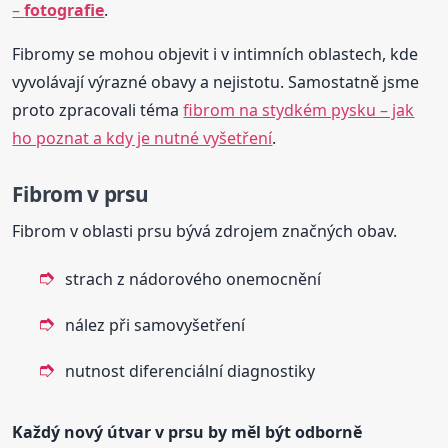
–
fotografie
.
Fibromy se mohou objevit i v intimních oblastech, kde
vyvolávají výrazné obavy a nejistotu. Samostatně jsme
proto zpracovali téma
fibrom na stydkém pysku – jak
ho poznat a kdy je nutné vyšetření
.
Fibrom v prsu
Fibrom v oblasti prsu bývá zdrojem značných obav.
strach z nádorového onemocnění
nález při samovyšetření
nutnost diferenciální diagnostiky
Každý nový útvar v prsu by měl být odborně