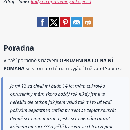
Zdroj: článek
Rady na opruzeniny u kojenců
Poradna
V naší poradně s názvem
OPRUZENINA CO NA NÍ
POMÁHA
se k tomuto tématu vyjádřil uživatel Sabinka .
Je mi 13 za chvíli mi bude 14 let mám cukrovku
opruzeniny mám skoro každý rok nikdy jsme to
neřešila ale teťkon jak jsem velká tak mi to už vadí
požívám bepanthen chtěla by jsem se zeptat kolikrát
denně si to mm mazat a jestli si to nemám mazat
krémem na ruce??? a ještě by jsem se chtěla zeptat