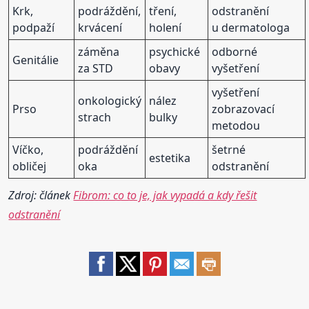
Krk,
podráždění,
tření,
odstranění
podpaží
krvácení
holení
u dermatologa
záměna
psychické
odborné
Genitálie
za STD
obavy
vyšetření
vyšetření
onkologický
nález
Prso
zobrazovací
strach
bulky
metodou
Víčko,
podráždění
šetrné
estetika
obličej
oka
odstranění
Zdroj: článek
Fibrom: co to je, jak vypadá a kdy řešit
odstranění