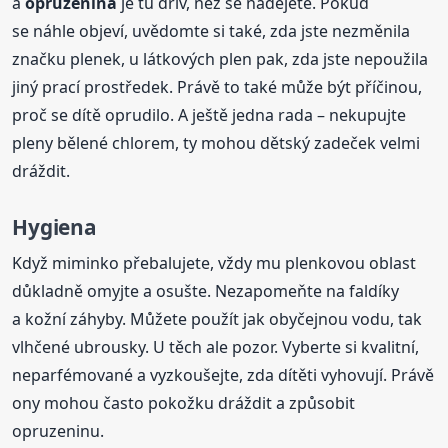
a
opruzenina
je tu dřív, než se nadějete. Pokud
se náhle objeví, uvědomte si také, zda jste nezměnila
značku plenek, u látkových plen pak, zda jste nepoužila
jiný prací prostředek. Právě to také může být příčinou,
proč se dítě oprudilo. A ještě jedna rada – nekupujte
pleny bělené chlorem, ty mohou dětský zadeček velmi
dráždit.
Hygiena
Když miminko přebalujete, vždy mu plenkovou oblast
důkladně omyjte a osušte. Nezapomeňte na faldíky
a kožní záhyby. Můžete použít jak obyčejnou vodu, tak
vlhčené ubrousky. U těch ale pozor. Vyberte si kvalitní,
neparfémované a vyzkoušejte, zda dítěti vyhovují. Právě
ony mohou často pokožku dráždit a způsobit
opruzeninu.