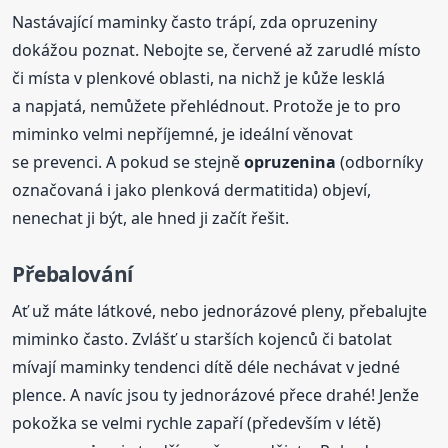
Nastávající maminky často trápí, zda opruzeniny
dokážou poznat. Nebojte se, červené až zarudlé místo
či místa v plenkové oblasti, na nichž je kůže lesklá
a napjatá, nemůžete přehlédnout. Protože je to pro
miminko velmi nepříjemné, je ideální věnovat
se prevenci. A pokud se stejně
opruzenina
(odborníky
označovaná i jako plenková dermatitida) objeví,
nenechat ji být, ale hned ji začít řešit.
Přebalování
Ať už máte látkové, nebo jednorázové pleny, přebalujte
miminko často. Zvlášť u starších kojenců či batolat
mívají maminky tendenci dítě déle nechávat v jedné
plence. A navíc jsou ty jednorázové přece drahé! Jenže
pokožka se velmi rychle zapaří (především v létě)