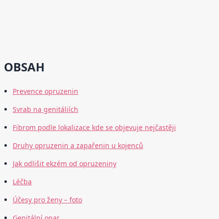
OBSAH
Prevence opruzenin
Svrab na genitáliích
Fibrom podle lokalizace kde se objevuje nejčastěji
Druhy opruzenin a zapařenin u kojenců
Jak odlišit ekzém od opruzeniny
Léčba
Účesy pro ženy – foto
Genitální opar