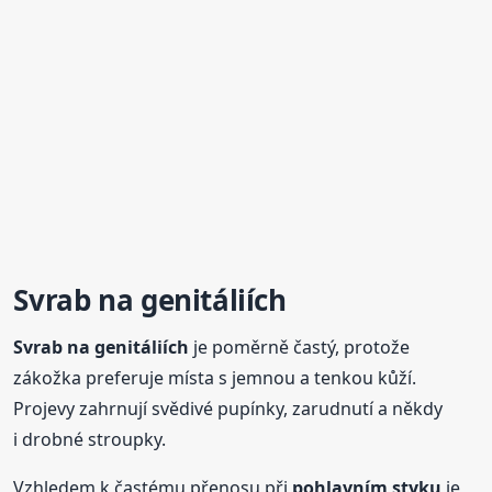
Svrab
na genitáliích
Svrab
na genitáliích
je poměrně častý, protože
zákožka preferuje místa s jemnou a tenkou kůží.
Projevy zahrnují svědivé pupínky, zarudnutí a někdy
i drobné stroupky.
Vzhledem k častému přenosu při
pohlavním styku
je