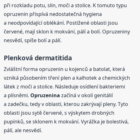
při rozkladu potu, slin, moči a stolice. K tomuto typu
opruzenin přispívá nedostatečná hygiena
a neodpovídající oblékání. Postižené oblasti jsou
červené, mají sklon k mokvání, pálí a bolí. Opruzeniny
nesvědí, spíše bolí a pálí.
Plenková dermatitida
Zvláštní forma opruzenin u kojenců a batolat, která
vzniká působením tření plen a kalhotek a chemických
látek z moči a stolice. Následuje osídlení bakteriemi
a plísněmi.
Opruzenina
začíná v okolí genitálií
a zadečku, tedy v oblasti, kterou zakrývají pleny. Tyto
oblasti jsou sytě červené, s výskytem drobných
pupínků, se sklonem k mokvání. Vyrážka je bolestivá,
pálí, ale nesvědí.