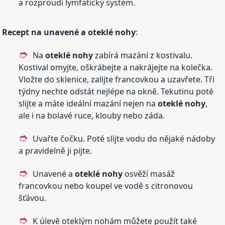
a rozproudí lymfatický systém.
Recept na unavené a
oteklé
nohy
:
Na
oteklé
nohy
zabírá mazání z kostivalu.
Kostival omyjte, oškrábejte a nakrájejte na kolečka.
Vložte do sklenice, zalijte francovkou a uzavřete. Tři
týdny nechte odstát nejlépe na okně. Tekutinu poté
slijte a máte ideální mazání nejen na
oteklé
nohy
,
ale i na bolavé ruce, klouby nebo záda.
Uvařte čočku. Poté slijte vodu do nějaké nádoby
a pravidelně ji pijte.
Unavené a
oteklé
nohy
osvěží masáž
francovkou nebo koupel ve vodě s citronovou
šťávou.
K úlevě oteklým nohám můžete použít také