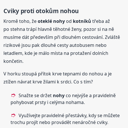
Cviky proti otokům nohou
Kromě toho, že
oteklé
nohy
od
kotníků
třeba až
po stehna trápí hlavně těhotné ženy, pozor si na ně
musíme dát především při dlouhém cestování. Zvláště
rizikové jsou pak dlouhé cesty autobusem nebo
letadlem, kde je málo místa na protažení dolních
končetin.
V horku stoupá přítok krve tepnami do nohou a je
ztížen návrat krve žilami k srdci. Co s tím?
Snažte se držet
nohy
co nejvýše a pravidelně
pohybovat prsty i celýma nohama.
Využívejte pravidelné přestávky, kdy se můžete
trochu projít nebo provádět nenáročné cviky.