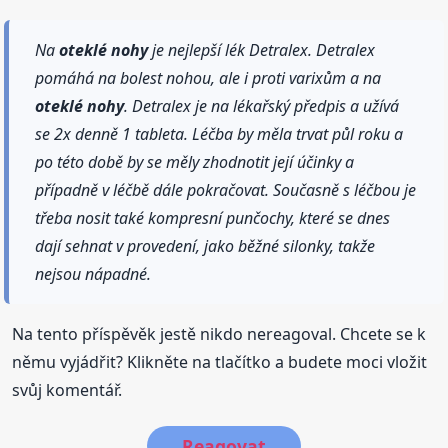
Na
oteklé
nohy
je nejlepší lék Detralex. Detralex
pomáhá na bolest nohou, ale i proti varixům a na
oteklé
nohy
. Detralex je na lékařský předpis a užívá
se 2x denně 1 tableta. Léčba by měla trvat půl roku a
po této době by se měly zhodnotit její účinky a
případně v léčbě dále pokračovat. Současně s léčbou je
třeba nosit také kompresní punčochy, které se dnes
dají sehnat v provedení, jako běžné silonky, takže
nejsou nápadné.
Na tento příspěvěk jestě nikdo nereagoval. Chcete se k
němu vyjádřit? Klikněte na tlačítko a budete moci vložit
svůj komentář.
Reagovat