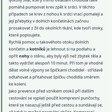
pomáhá pumpovat krev zpět k srdci. V těchto
případech se krev z nohou k srdci vrací pomaleji a
její přebytky v dolních končetinách začnou
prosakovat z žil do okolních tkání, kde tvoří otoky,
které popisujete.
Rychlá pomoc u takovéhoto otoku dolních
končetin a
kotníků
je lehnout si na podlahu a
opřít
nohy
o stěnu, aby byly výš než zbytek těla a
takto vydržet alespoň 10 minut. Při tom je vhodné
dělat volné výpony se špičkami chodidel - střídavě
odtahovat a přitahovat špičku chodidla směrem
ke koleni.
Jako prevence před vznikem otoků při dalším
cestování se vyplatí použít kompresní punčochy,
které se nasazují ještě před cestou a sundávají se,
až když je možná normální chůze. Kompresní