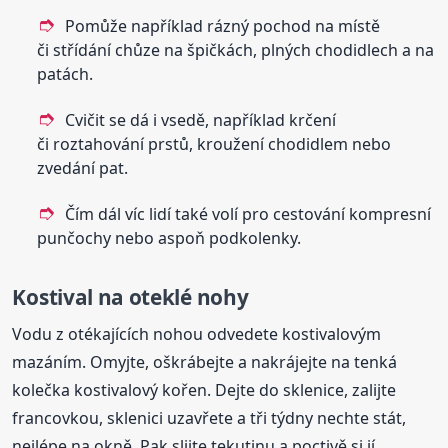
Pomůže například rázný pochod na místě
či střídání chůze na špičkách, plných chodidlech a na
patách.
Cvičit se dá i vsedě, například krčení
či roztahování prstů, kroužení chodidlem nebo
zvedání pat.
Čím dál víc lidí také volí pro cestování kompresní
punčochy nebo aspoň podkolenky.
Kostival na
oteklé
nohy
Vodu z otékajících nohou odvedete kostivalovým
mazáním. Omyjte, oškrábejte a nakrájejte na tenká
kolečka kostivalový kořen. Dejte do sklenice, zalijte
francovkou, sklenici uzavřete a tři týdny nechte stát,
nejlépe na okně. Pak slijte tekutinu a poctivě si jí