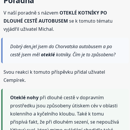
Poradna
V naší poradně s názvem
OTEKLÉ KOTNÍKY PO
DLOUHÉ CESTĚ AUTOBUSEM
se k tomuto tématu
vyjádřil uživatel Michal.
Dobrý den,jel jsem do Chorvatska autobusem a po
cestě jsem měl
oteklé
kotníky. Čím je to způsobeno?
Svou reakci k tomuto příspěvku přidal uživatel
Cempírek.
Oteklé
nohy
při dlouhé cestě v dopravním
prostředku jsou způsobeny útiskem cév v oblasti
kolenního a kyčelního kloubu. Také k tomu
přispívá fakt, že při dlouhém sezení, se nepoužívá
lýtkový sval, který mimo ovládání chodidla také