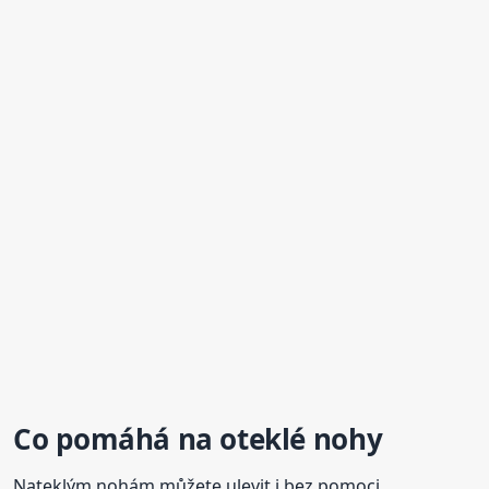
Co pomáhá na
oteklé
nohy
Nateklým nohám můžete ulevit i bez pomoci