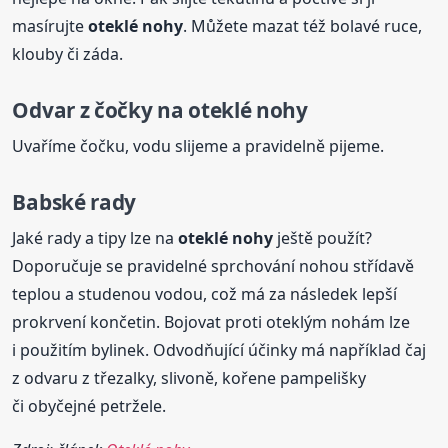
masírujte
oteklé
nohy
. Můžete mazat též bolavé ruce,
klouby či záda.
Odvar z čočky na
oteklé
nohy
Uvaříme čočku, vodu slijeme a pravidelně pijeme.
Babské rady
Jaké rady a tipy lze na
oteklé
nohy
ještě použít?
Doporučuje se pravidelné sprchování nohou střídavě
teplou a studenou vodou, což má za následek lepší
prokrvení končetin. Bojovat proti oteklým nohám lze
i použitím bylinek. Odvodňující účinky má například čaj
z odvaru z třezalky, slivoně, kořene pampelišky
či obyčejné petržele.