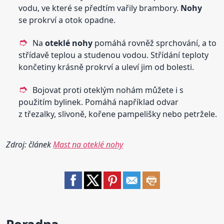
vodu, ve které se předtím vařily brambory.
Nohy
se prokrví a otok opadne.
Na
oteklé
nohy
pomáhá rovněž sprchování, a to
střídavě teplou a studenou vodou. Střídání teploty
končetiny krásně prokrví a uleví jim od bolesti.
Bojovat proti oteklým nohám můžete i s
použitím bylinek. Pomáhá například odvar
z třezalky, slivoně, kořene pampelišky nebo petržele.
Zdroj: článek
Mast na oteklé nohy