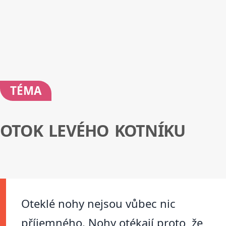
TÉMA
OTOK LEVÉHO KOTNÍKU
Oteklé nohy nejsou vůbec nic
příjemného. Nohy otékají proto, že