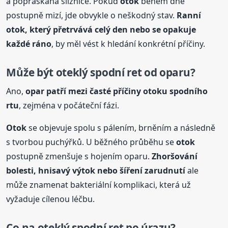
a popraskaná sliznice. Pokud
otok
během dne
postupně mizí, jde obvykle o neškodný stav.
Ranní
otok
, který přetrvává celý den nebo se opakuje
každé ráno
, by měl vést k hledání konkrétní příčiny.
Může být oteklý spodní ret od oparu?
Ano,
opar patří mezi časté příčiny
otok
u spodního
rtu
, zejména v počáteční fázi.
Otok
se objevuje spolu s pálením, brněním a následně
s tvorbou puchýřků. U běžného průběhu se
otok
postupně zmenšuje s hojením oparu.
Zhoršování
bolesti, hnisavý výtok nebo šíření zarudnutí
ale
může znamenat bakteriální komplikaci, která už
vyžaduje cílenou léčbu.
Co na oteklý spodní ret po úrazu?