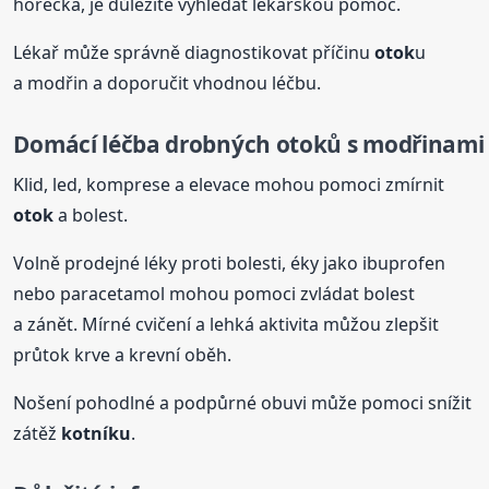
horečka, je důležité vyhledat lékařskou pomoc.
Lékař může správně diagnostikovat příčinu
otok
u
a modřin a doporučit vhodnou léčbu.
Domácí léčba drobných
otok
ů s modřinami
Klid, led, komprese a elevace mohou pomoci zmírnit
otok
a bolest.
Volně prodejné léky proti bolesti, éky jako ibuprofen
nebo paracetamol mohou pomoci zvládat bolest
a zánět. Mírné cvičení a lehká aktivita můžou zlepšit
průtok krve a krevní oběh.
Nošení pohodlné a podpůrné obuvi může pomoci snížit
zátěž
kotníku
.