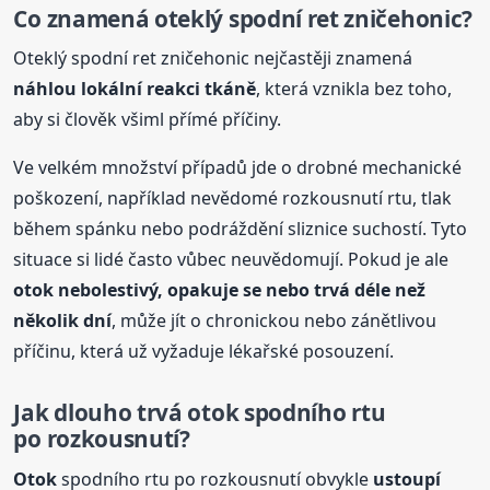
Co znamená oteklý spodní ret zničehonic?
Oteklý spodní ret zničehonic nejčastěji znamená
náhlou lokální reakci tkáně
, která vznikla bez toho,
aby si člověk všiml přímé příčiny.
Ve velkém množství případů jde o drobné mechanické
poškození, například nevědomé rozkousnutí rtu, tlak
během spánku nebo podráždění sliznice suchostí. Tyto
situace si lidé často vůbec neuvědomují. Pokud je ale
otok
nebolestivý, opakuje se nebo trvá déle než
několik dní
, může jít o chronickou nebo zánětlivou
příčinu, která už vyžaduje lékařské posouzení.
Jak dlouho trvá
otok
spodního rtu
po rozkousnutí?
Otok
spodního rtu po rozkousnutí obvykle
ustoupí