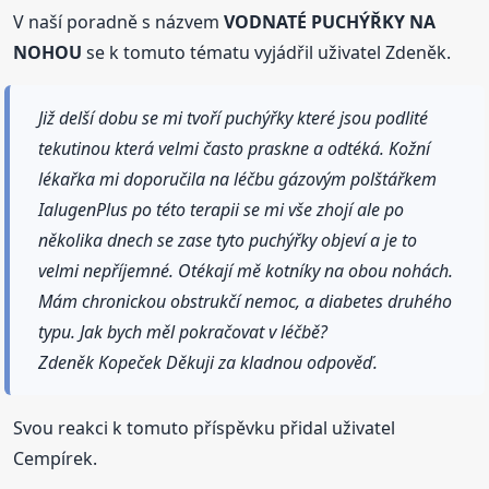
V naší poradně s názvem
VODNATÉ PUCHÝŘKY NA
NOHOU
se k tomuto tématu vyjádřil uživatel Zdeněk.
Již delší dobu se mi tvoří puchýřky které jsou podlité
tekutinou která velmi často praskne a odtéká. Kožní
lékařka mi doporučila na léčbu gázovým polštářkem
IalugenPlus po této terapii se mi vše zhojí ale po
několika dnech se zase tyto puchýřky objeví a je to
velmi nepříjemné. Otékají mě kotníky na obou nohách.
Mám chronickou obstrukčí nemoc, a diabetes druhého
typu. Jak bych měl pokračovat v léčbě?
Zdeněk Kopeček Děkuji za kladnou odpověď.
Svou reakci k tomuto příspěvku přidal uživatel
Cempírek.