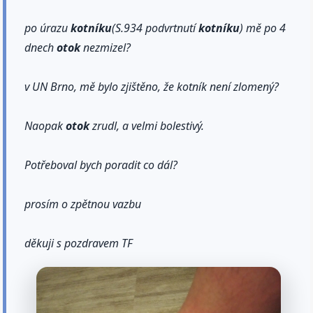
po úrazu
kotníku
(S.934 podvrtnutí
kotníku
) mě po 4
dnech
otok
nezmizel?
v UN Brno, mě bylo zjištěno, že kotník není zlomený?
Naopak
otok
zrudl, a velmi bolestivý.
Potřeboval bych poradit co dál?
prosím o zpětnou vazbu
děkuji s pozdravem TF