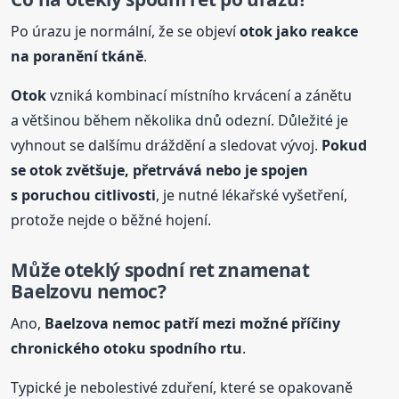
Po úrazu je normální, že se objeví
otok
jako reakce
na poranění tkáně
.
Otok
vzniká kombinací místního krvácení a zánětu
a většinou během několika dnů odezní. Důležité je
vyhnout se dalšímu dráždění a sledovat vývoj.
Pokud
se
otok
zvětšuje, přetrvává nebo je spojen
s poruchou citlivosti
, je nutné lékařské vyšetření,
protože nejde o běžné hojení.
Může oteklý spodní ret znamenat
Baelzovu nemoc?
Ano,
Baelzova nemoc patří mezi možné příčiny
chronického
otok
u spodního rtu
.
Typické je nebolestivé zduření, které se opakovaně