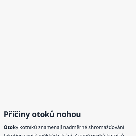
Příčiny
otok
ů nohou
Otok
y kotníků znamenají nadměrné shromažďování
tekutiny uvnitř měkkých tkání. Kromě
otok
ů kotníků