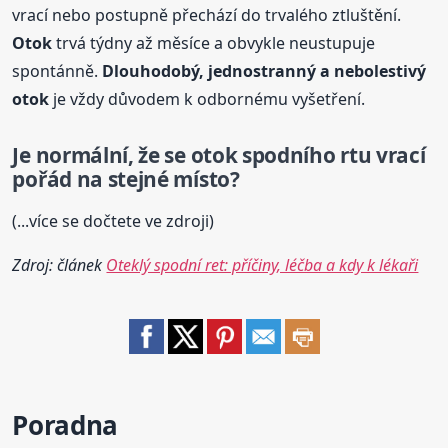
vrací nebo postupně přechází do trvalého ztluštění.
Otok
trvá týdny až měsíce a obvykle neustupuje
spontánně.
Dlouhodobý, jednostranný a nebolestivý
otok
je vždy důvodem k odbornému vyšetření.
Je normální, že se
otok
spodního rtu vrací
pořád na stejné místo?
(...více se dočtete ve zdroji)
Zdroj: článek
Oteklý spodní ret: příčiny, léčba a kdy k lékaři
Poradna