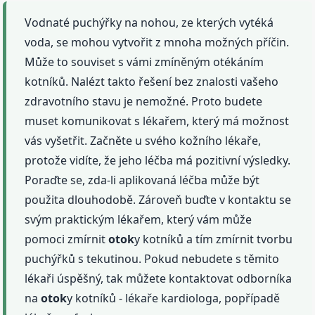
Vodnaté puchýřky na nohou, ze kterých vytéká
voda, se mohou vytvořit z mnoha možných příčin.
Může to souviset s vámi zmíněným otékáním
kotníků. Nalézt takto řešení bez znalosti vašeho
zdravotního stavu je nemožné. Proto budete
muset komunikovat s lékařem, který má možnost
vás vyšetřit. Začněte u svého kožního lékaře,
protože vidíte, že jeho léčba má pozitivní výsledky.
Poraďte se, zda-li aplikovaná léčba může být
použita dlouhodobě. Zároveň buďte v kontaktu se
svým praktickým lékařem, který vám může
pomoci zmírnit
otok
y kotníků a tím zmírnit tvorbu
puchýřků s tekutinou. Pokud nebudete s těmito
lékaři úspěšný, tak můžete kontaktovat odborníka
na
otok
y kotníků - lékaře kardiologa, popřípadě