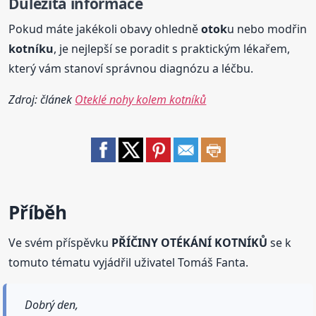
Důležitá informace
Pokud máte jakékoli obavy ohledně
otok
u nebo modřin
kotníku
, je nejlepší se poradit s praktickým lékařem,
který vám stanoví správnou diagnózu a léčbu.
Zdroj: článek
Oteklé nohy kolem kotníků
Příběh
Ve svém příspěvku
PŘÍČINY OTÉKÁNÍ KOTNÍKŮ
se k
tomuto tématu vyjádřil uživatel Tomáš Fanta.
Dobrý den,