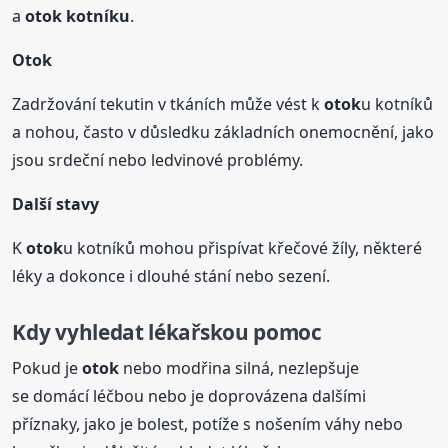
a
otok
kotníku
.
Otok
Zadržování tekutin v tkáních může vést k
otok
u kotníků
a nohou, často v důsledku základních onemocnění, jako
jsou srdeční nebo ledvinové problémy.
Další stavy
K
otok
u kotníků mohou přispívat křečové žíly, některé
léky a dokonce i dlouhé stání nebo sezení.
Kdy vyhledat lékařskou pomoc
Pokud je
otok
nebo modřina silná, nezlepšuje
se domácí léčbou nebo je doprovázena dalšími
příznaky, jako je bolest, potíže s nošením váhy nebo