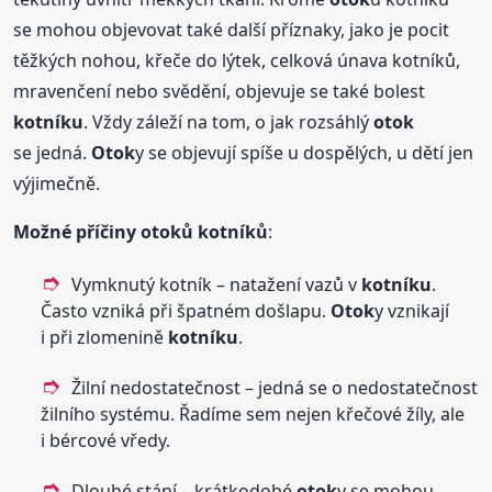
se mohou objevovat také další příznaky, jako je pocit
těžkých nohou, křeče do lýtek, celková únava kotníků,
mravenčení nebo svědění, objevuje se také bolest
kotníku
. Vždy záleží na tom, o jak rozsáhlý
otok
se jedná.
Otok
y se objevují spíše u dospělých, u dětí jen
výjimečně.
Možné příčiny
otok
ů kotníků
:
Vymknutý kotník – natažení vazů v
kotníku
.
Často vzniká při špatném došlapu.
Otok
y vznikají
i při zlomenině
kotníku
.
Žilní nedostatečnost – jedná se o nedostatečnost
žilního systému. Řadíme sem nejen křečové žíly, ale
i bércové vředy.
Dlouhé stání – krátkodobé
otok
y se mohou