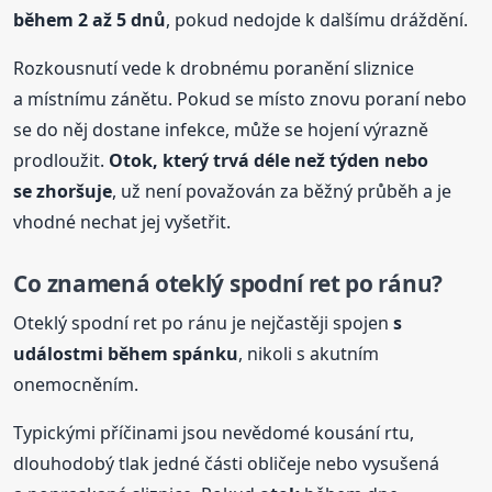
během 2 až 5 dnů
, pokud nedojde k dalšímu dráždění.
Rozkousnutí vede k drobnému poranění sliznice
a místnímu zánětu. Pokud se místo znovu poraní nebo
se do něj dostane infekce, může se hojení výrazně
prodloužit.
Otok
, který trvá déle než týden nebo
se zhoršuje
, už není považován za běžný průběh a je
vhodné nechat jej vyšetřit.
Co znamená oteklý spodní ret po ránu?
Oteklý spodní ret po ránu je nejčastěji spojen
s
událostmi během spánku
, nikoli s akutním
onemocněním.
Typickými příčinami jsou nevědomé kousání rtu,
dlouhodobý tlak jedné části obličeje nebo vysušená