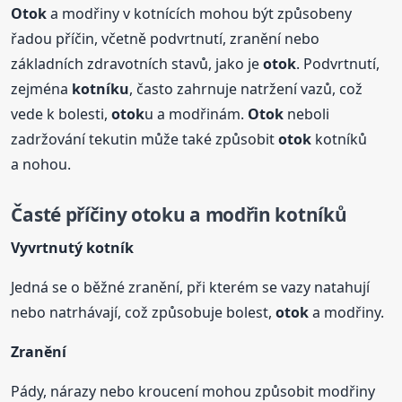
Otok
a modřiny v kotnících mohou být způsobeny
řadou příčin, včetně podvrtnutí, zranění nebo
základních zdravotních stavů, jako je
otok
. Podvrtnutí,
zejména
kotníku
, často zahrnuje natržení vazů, což
vede k bolesti,
otok
u a modřinám.
Otok
neboli
zadržování tekutin může také způsobit
otok
kotníků
a nohou.
Časté příčiny
otok
u a modřin kotníků
Vyvrtnutý kotník
Jedná se o běžné zranění, při kterém se vazy natahují
nebo natrhávají, což způsobuje bolest,
otok
a modřiny.
Zranění
Pády, nárazy nebo kroucení mohou způsobit modřiny