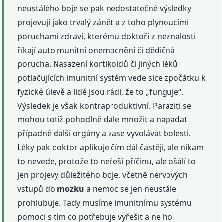
neustálého boje se pak nedostatečné výsledky
projevují jako trvalý zánět a z toho plynoucími
poruchami zdraví, kterému doktoři z neznalosti
říkají autoimunitní onemocnění či dědičná
porucha. Nasazení kortikoidů či jiných léků
potlačujících imunitní systém vede sice zpočátku k
fyzické úlevě a lidé jsou rádi, že to „funguje“.
Výsledek je však kontraproduktivní. Paraziti se
mohou totiž pohodlně dále množit a napadat
případně další orgány a zase vyvolávat bolesti.
Léky pak doktor aplikuje čím dál častěji, ale nikam
to nevede, protože to neřeší příčinu, ale ošálí to
jen projevy důležitého boje, včetně nervových
vstupů do
mozku
a nemoc se jen neustále
prohlubuje. Tady musíme imunitnímu systému
pomoci s tím co potřebuje vyřešit a ne ho