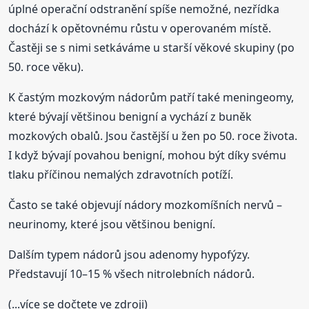
úplné operační odstranění spíše nemožné, nezřídka
dochází k opětovnému růstu v operovaném místě.
Častěji se s nimi setkáváme u starší věkové skupiny (po
50. roce věku).
K častým mozkovým nádorům patří také meningeomy,
které bývají většinou benigní a vychází z buněk
mozkových obalů. Jsou častější u žen po 50. roce života.
I když bývají povahou benigní, mohou být díky svému
tlaku příčinou nemalých zdravotních potíží.
Často se také objevují nádory mozkomíšních nervů –
neurinomy, které jsou většinou benigní.
Dalším typem nádorů jsou adenomy hypofýzy.
Představují 10–15 % všech nitrolebních nádorů.
(...více se dočtete ve zdroji)