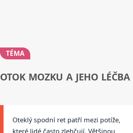
TÉMA
OTOK MOZKU A JEHO LÉČBA
Oteklý spodní ret patří mezi potíže,
které lidé často zlehčují. Většinou