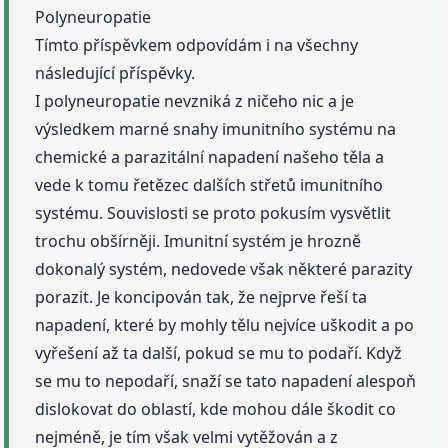
Polyneuropatie
Tímto příspěvkem odpovídám i na všechny
následující příspěvky.
I polyneuropatie nevzniká z ničeho nic a je
výsledkem marné snahy imunitního systému na
chemické a parazitální napadení našeho těla a
vede k tomu řetězec dalších střetů imunitního
systému. Souvislosti se proto pokusím vysvětlit
trochu obšírněji. Imunitní systém je hrozně
dokonalý systém, nedovede však některé parazity
porazit. Je koncipován tak, že nejprve řeší ta
napadení, které by mohly tělu nejvíce uškodit a po
vyřešení až ta další, pokud se mu to podaří. Když
se mu to nepodaří, snaží se tato napadení alespoň
dislokovat do oblastí, kde mohou dále škodit co
nejméně, je tím však velmi vytěžován a z