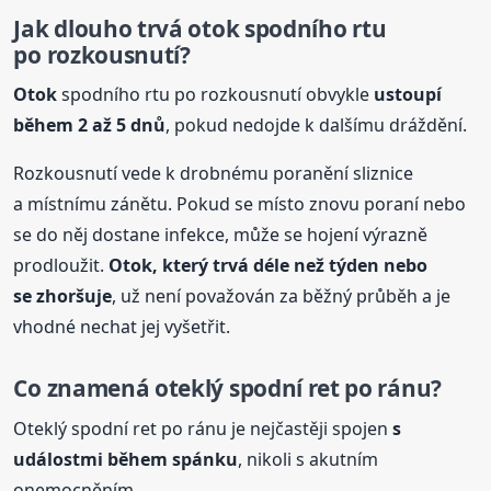
Jak dlouho trvá
otok
spodního rtu
po rozkousnutí?
Otok
spodního rtu po rozkousnutí obvykle
ustoupí
během 2 až 5 dnů
, pokud nedojde k dalšímu dráždění.
Rozkousnutí vede k drobnému poranění sliznice
a místnímu zánětu. Pokud se místo znovu poraní nebo
se do něj dostane infekce, může se hojení výrazně
prodloužit.
Otok
, který trvá déle než týden nebo
se zhoršuje
, už není považován za běžný průběh a je
vhodné nechat jej vyšetřit.
Co znamená oteklý spodní ret po ránu?
Oteklý spodní ret po ránu je nejčastěji spojen
s
událostmi během spánku
, nikoli s akutním
onemocněním.