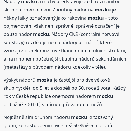
Nádory
mozku
a míchy představují dosti rozmanitou
skupinu onemocnění. Zhoubný nádor na
mozku
je
někdy laiky označovaný jako rakovina
mozku
– toto
pojmenování však není správné, správné označení je
pouze nádor
mozku
. Nádory CNS (centrální nervové
soustavy) rozdělujeme na nádory primární, které
vznikají z buněk mozkové tkáně nebo okolních struktur,
a na mnohem početnější skupinu nádorů sekundárních
(metastázy s původem nádoru kdekoliv v těle).
Výskyt nádorů
mozku
je častější pro dvě věkové
skupiny: děti do 5 let a dospělí po 50. roce života. Každý
rok v České republice onemocní nádorem
mozku
přibližně 700 lidí, s mírnou převahou u mužů.
Nejběžnějším druhem nádoru
mozku
je takzvaný
gliom, se zastoupením více než 50 % všech druhů