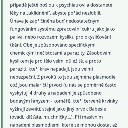
případě ještě pošlou k psychiatrovi a dostanete
léky na „uklidnění“, abyste pořád nezlobili.
Únava je zapříčiněna buď nedostatečným
fungováním systému zpracování cukru jako jako
paliva, nebo rozvozem kyslíku pro okysličování
tkání. Obé je způsobováno specifickými
chemickými nečistotami a parazity. Zásobování
kyslíkem je pro tělo velmi důležité, a proto
paraziti, kteří krev napadají, jsou velmi
nebezpeční. Z prvoků to jsou zejména plasmodie,
což jsou malaričtí prvoci (u nás se poměrně často
vyskytují 4 druhy a napadení je způsobeno
bodavým hmyzem - komáři), kteří červené krvinky
vyžírají zevnitř, stejně jako jiný prvok Babesie
(ovádi, klíšťata, muchničky,...). Při masívním
napadení plasmodiemi, které se mohou dostat až