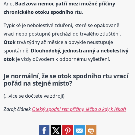
Ano,
Baelzova nemoc patří mezi možné příčiny
chronického
otok
u spodního rtu
.
Typické je nebolestivé zduření, které se opakovaně
vrací nebo postupně přechází do trvalého ztluštění.
Otok
trvá týdny až měsíce a obvykle neustupuje
spontánně.
Dlouhodobý, jednostranný a nebolestivý
otok
je vždy důvodem k odbornému vyšetření.
Je normální, že se
otok
spodního rtu vrací
pořád na stejné místo?
(...více se dočtete ve zdroji)
Zdroj: článek
Oteklý spodní ret: příčiny, léčba a kdy k lékaři