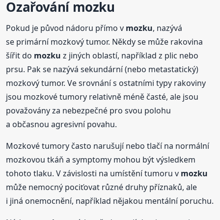
Ozařování
mozku
Pokud je původ nádoru přímo v
mozku
, nazývá
se primární mozkový tumor. Někdy se může rakovina
šířit do
mozku
z jiných oblastí, například z plic nebo
prsu. Pak se nazývá sekundární (nebo metastatický)
mozkový tumor. Ve srovnání s ostatními typy rakoviny
jsou mozkové tumory relativně méně časté, ale jsou
považovány za nebezpečné pro svou polohu
a občasnou agresivní povahu.
Mozkové tumory často narušují nebo tlačí na normální
mozkovou tkáň a symptomy mohou být výsledkem
tohoto tlaku. V závislosti na umístění tumoru v
mozku
může nemocný pociťovat různé druhy příznaků, ale
i jiná onemocnění, například nějakou mentální poruchu.