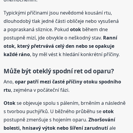
Typickými příčinami jsou nevědomé kousání rtu,
dlouhodobý tlak jedné části obličeje nebo vysušená
a popraskaná sliznice. Pokud
otok
během dne
postupně mizí, jde obvykle o neškodný stav.
Ranní
otok
, který přetrvává celý den nebo se opakuje
každé ráno
, by měl vést k hledání konkrétní příčiny.
Může být oteklý spodní ret od oparu?
Ano,
opar patří mezi časté příčiny
otok
u spodního
rtu
, zejména v počáteční fázi.
Otok
se objevuje spolu s pálením, brněním a následně
s tvorbou puchýřků. U běžného průběhu se
otok
postupně zmenšuje s hojením oparu.
Zhoršování
bolesti, hnisavý výtok nebo šíření zarudnutí
ale