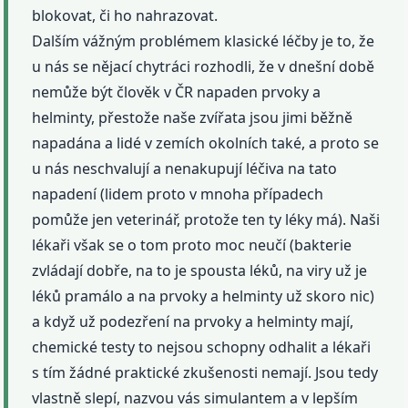
blokovat, či ho nahrazovat.
Dalším vážným problémem klasické léčby je to, že
u nás se nějací chytráci rozhodli, že v dnešní době
nemůže být člověk v ČR napaden prvoky a
helminty, přestože naše zvířata jsou jimi běžně
napadána a lidé v zemích okolních také, a proto se
u nás neschvalují a nenakupují léčiva na tato
napadení (lidem proto v mnoha případech
pomůže jen veterinář, protože ten ty léky má). Naši
lékaři však se o tom proto moc neučí (bakterie
zvládají dobře, na to je spousta léků, na viry už je
léků pramálo a na prvoky a helminty už skoro nic)
a když už podezření na prvoky a helminty mají,
chemické testy to nejsou schopny odhalit a lékaři
s tím žádné praktické zkušenosti nemají. Jsou tedy
vlastně slepí, nazvou vás simulantem a v lepším