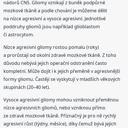
nádorů CNS. Gliomy vznikají z buněk podpůrné
mozkové tkáně a podle chování je můžeme dělit
na nízce agresivní a vysoce agresivní. Jednotlivé
poddruhy gliomů jsou například glioblastom
či astrocytom.
Nízce agresivní gliomy rostou pomalu (roky)
a prorůstají od okolní zdravé mozkové tkáně. Z toho
důvodu nebývá jejich operační odstranění často
kompletní. Může dojít i k jejich přeměně v agresivnější
formy gliomu. Častěji se vyskytují v mladších věkových
skupinách (20–40 let).
Vysoce agresivní gliomy mohou vzniknout přeměnou
nízce agresivních gliomů, nebo vzniknou přímo
ze zdravé mozkové tkáně. Příznačný je pro ně rychlý
agresivní růst (týdny, měsíce), díky čemuž bývá jejich