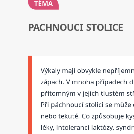
TÉMA
PACHNOUCI STOLICE
Výkaly mají obvykle nepříjem
zápach. V mnoha případech doc
přítomným v jejich tlustém st
Při páchnoucí stolici se může
nebo tekuté. Co způsobuje ky
léky, intolerancí laktózy, sy