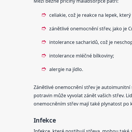
Mezi běžné příčiny malabsorpce patří:
celiakie, což je reakce na lepek, kte
zánětlivé onemocnění střev, jako je 
intolerance sacharidů, což je nescho
intolerance mléčné bílkoviny;
alergie na jídlo.
Zánětlivé onemocnění střev je autoimunitní
potravin může vyvolat zánět vašich střev. L
onemocněním střev mají také plynatost po k
Infekce
Infekce, které postihují střeva, mohou také 