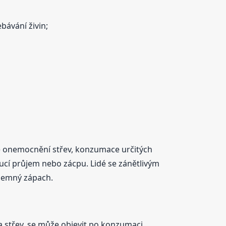
bávání živin;
vé onemocnění střev, konzumace určitých
oucí průjem nebo zácpu. Lidé se zánětlivým
íjemný zápach.
 a střev, se může objevit po konzumaci