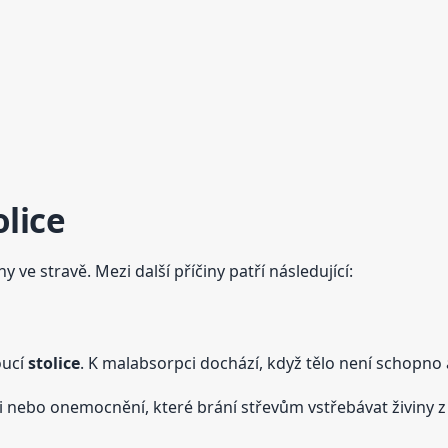
olice
 ve stravě. Mezi další příčiny patří následující:
oucí
stolice
. K malabsorpci dochází, když tělo není schopno 
i nebo onemocnění, které brání střevům vstřebávat živiny z