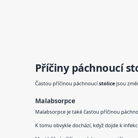
Příčiny páchnoucí
st
Častou příčinou páchnoucí
stolice
jsou změny
Malabsorpce
Malabsorpce je také častou příčinou páchn
K tomu obvykle dochází, když dojde k infekc