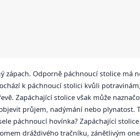
ný zápach. Odporně páchnoucí stolice má ne
hází k páchnoucí stolici kvůli potravinám, k
řevě. Zapáchající stolice však může naznačo
 objevit průjem, nadýmání nebo plynatost. T
sele páchnoucí hovínka? Zapáchající stolic
ndromem dráždivého tračníku, zánětlivým on