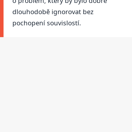
o problém, který by bylo dobré
dlouhodobě ignorovat bez
pochopení souvislostí.