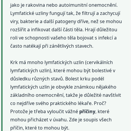
jako je rakovina nebo autoimunitní onemocnění.
Lymfatické uzliny fungují tak, že filtrují a zachycují
viry, bakterie a další patogeny dříve, než se mohou
rozšířit a infikovat další části těla. Hrají důležitou
roli ve schopnosti vašeho těla bojovat s infekcí a
často natékají při zánětlivých stavech.
Krk má mnoho lymfatických uzlin (cervikálních
lymfatických uzlin), které mohou být bolestivé v
důsledku různých stavů. Bolest krku podél
lymfatických uzlin je obvykle známkou nějakého
základního onemocnění, takže je důležité navštívit
co nejdříve svého praktického lékaře. Proč?
Protože je třeba vyloučit vážné
příčiny
, které
mohou přicházet v úvahu. Zde je soupis všech
příčin, které to mohou být.