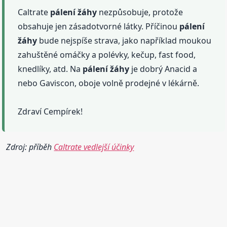
Caltrate
pálení
žáhy
nezpůsobuje, protože
obsahuje jen zásadotvorné látky. Příčinou
pálení
žáhy
bude nejspíše strava, jako například moukou
zahuštěné omáčky a polévky, kečup, fast food,
knedlíky, atd. Na
pálení
žáhy
je dobrý Anacid a
nebo Gaviscon, oboje volně prodejné v lékárně.
Zdraví Cempírek!
Zdroj: příběh
Caltrate vedlejší účinky