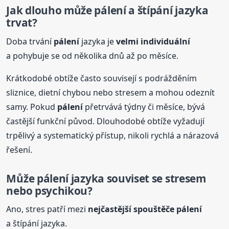
Jak dlouho může
pálení
a štípání jazyka
trvat?
Doba trvání
pálení
jazyka je
velmi individuální
a pohybuje se od několika dnů až po měsíce.
Krátkodobé obtíže často souvisejí s podrážděním
sliznice, dietní chybou nebo stresem a mohou odeznít
samy. Pokud
pálení
přetrvává týdny či měsíce, bývá
častější funkční původ. Dlouhodobé obtíže vyžadují
trpělivý a systematický přístup, nikoli rychlá a nárazová
řešení.
Může
pálení
jazyka souviset se stresem
nebo psychikou?
Ano, stres patří mezi
nejčastější spouštěče
pálení
a štípání jazyka.