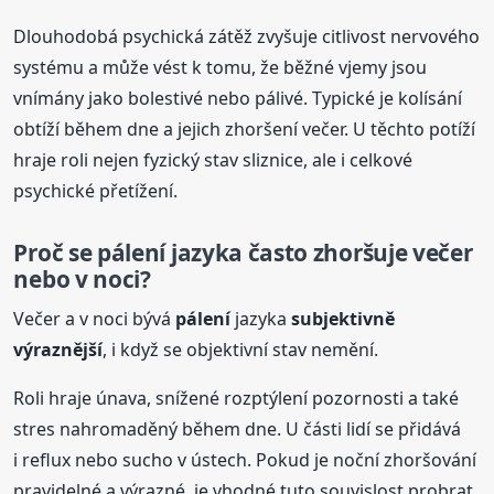
Dlouhodobá psychická zátěž zvyšuje citlivost nervového
systému a může vést k tomu, že běžné vjemy jsou
vnímány jako bolestivé nebo pálivé. Typické je kolísání
obtíží během dne a jejich zhoršení večer. U těchto potíží
hraje roli nejen fyzický stav sliznice, ale i celkové
psychické přetížení.
Proč se
pálení
jazyka často zhoršuje večer
nebo v noci?
Večer a v noci bývá
pálení
jazyka
subjektivně
výraznější
, i když se objektivní stav nemění.
Roli hraje únava, snížené rozptýlení pozornosti a také
stres nahromaděný během dne. U části lidí se přidává
i reflux nebo sucho v ústech. Pokud je noční zhoršování
pravidelné a výrazné, je vhodné tuto souvislost probrat