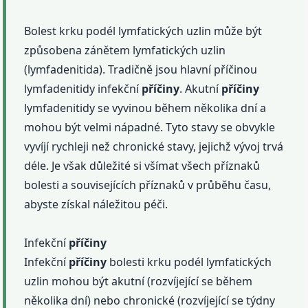
Bolest krku podél lymfatických uzlin může být
způsobena zánětem lymfatických uzlin
(lymfadenitida). Tradičně jsou hlavní příčinou
lymfadenitidy infekční
příčiny
. Akutní
příčiny
lymfadenitidy se vyvinou během několika dní a
mohou být velmi nápadné. Tyto stavy se obvykle
vyvíjí rychleji než chronické stavy, jejichž vývoj trvá
déle. Je však důležité si všímat všech příznaků
bolesti a souvisejících příznaků v průběhu času,
abyste získal náležitou péči.
Infekční
příčiny
Infekční
příčiny
bolesti krku podél lymfatických
uzlin mohou být akutní (rozvíjející se během
několika dní) nebo chronické (rozvíjející se týdny