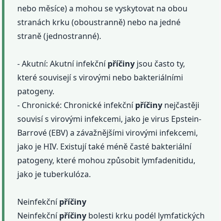
nebo měsíce) a mohou se vyskytovat na obou
stranách krku (oboustranně) nebo na jedné
straně (jednostranné).
- Akutní: Akutní infekční
příčiny
jsou často ty,
které souvisejí s virovými nebo bakteriálními
patogeny.
- Chronické: Chronické infekční
příčiny
nejčastěji
souvisí s virovými infekcemi, jako je virus Epstein-
Barrové (EBV) a závažnějšími virovými infekcemi,
jako je HIV. Existují také méně časté bakteriální
patogeny, které mohou způsobit lymfadenitidu,
jako je tuberkulóza.
Neinfekční
příčiny
Neinfekční
příčiny
bolesti krku podél lymfatických