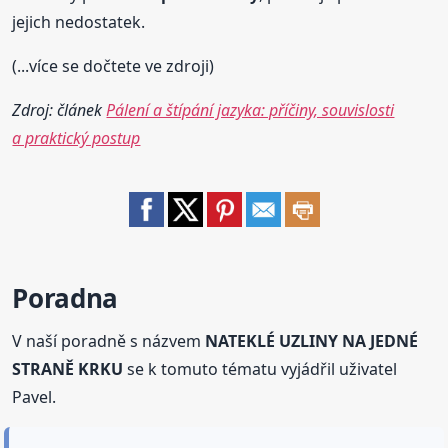
jejich nedostatek.
(...více se dočtete ve zdroji)
Zdroj: článek
Pálení a štípání jazyka: příčiny, souvislosti
a praktický postup
Poradna
V naší poradně s názvem
NATEKLÉ UZLINY NA JEDNÉ
STRANĚ KRKU
se k tomuto tématu vyjádřil uživatel
Pavel.