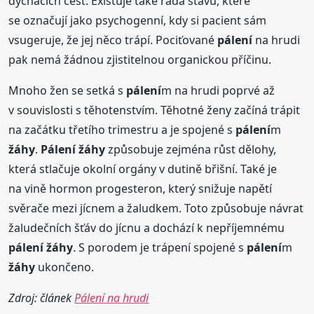
dýchacích cest. Existuje také řada stavů, které
se označují jako psychogenní, kdy si pacient sám
vsugeruje, že jej něco trápí. Pociťované
pálení
na hrudi
pak nemá žádnou zjistitelnou organickou příčinu.
Mnoho žen se setká s
pálení
m na hrudi poprvé až
v souvislosti s těhotenstvím. Těhotné ženy začíná trápit
na začátku třetího trimestru a je spojené s
pálení
m
žáhy
.
Pálení
žáhy
způsobuje zejména růst dělohy,
která stlačuje okolní orgány v dutině břišní. Také je
na vině hormon progesteron, který snižuje napětí
svěrače mezi jícnem a žaludkem. Toto způsobuje návrat
žaludečních šťáv do jícnu a dochází k nepříjemnému
pálení
žáhy
. S porodem je trápení spojené s
pálení
m
žáhy
ukončeno.
Zdroj: článek
Pálení na hrudi