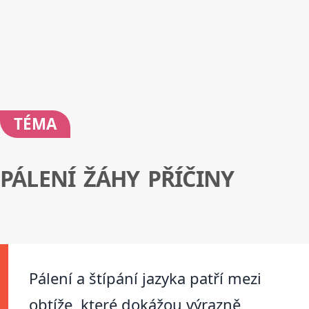
TÉMA
PÁLENÍ ŽÁHY PŘÍČINY
Pálení a štípání jazyka patří mezi
obtíže, které dokážou výrazně