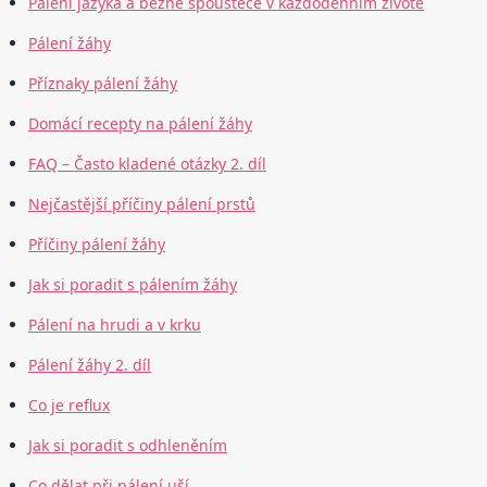
Pálení jazyka a běžné spouštěče v každodenním životě
Pálení žáhy
Příznaky pálení žáhy
Domácí recepty na pálení žáhy
FAQ – Často kladené otázky 2. díl
Nejčastější příčiny pálení prstů
Příčiny pálení žáhy
Jak si poradit s pálením žáhy
Pálení na hrudi a v krku
Pálení žáhy 2. díl
Co je reflux
Jak si poradit s odhleněním
Co dělat při pálení uší