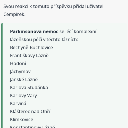
Svou reakci k tomuto příspěvku přidal uživatel
Cempírek.
Parkinsonova
nemoc
se léčí komplexní
lázeňskou péčí v těchto lázních:
Bechyně-Buchlovice
Františkovy Lázně
Hodoní
Jáchymov
Janské Lázně
Karlova Studánka
Karlovy Vary
Karviná
Klášterec nad Ohří
Klimkovice
Konstantinovy Lázně