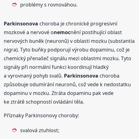
problémy s rovnováhou.
Parkinsonova
choroba je chronické progresivní
mozkové a nervové o
nemoc
nění postihující oblast
nervových buněk (neuronů) v oblasti mozku (substantia
nigra). Tyto buňky podporují výrobu dopaminu, což je
chemický přenašeč signálu mezi oblastmi mozku. Tyto
signály při normální funkci koordinují hladký
a vyrovnaný pohyb svalů.
Parkinsonova
choroba
způsobuje odumírání neuronů, což vede k nedostatku
dopaminu v mozku. Ztráta dopaminu pak vede
ke ztrátě schopností ovládání těla.
Příznaky Parkinsonovy choroby:
svalová ztuhlost;