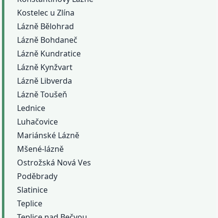
Kostelec u Zlína
Lázně Bělohrad
Lázně Bohdaneč
Lázně Kundratice
Lázně Kynžvart
Lázně Libverda
Lázně Toušeň
Lednice
Luhačovice
Mariánské Lázně
Mšené-lázně
Ostrožská Nová Ves
Poděbrady
Slatinice
Teplice
Teplice nad Bečvou