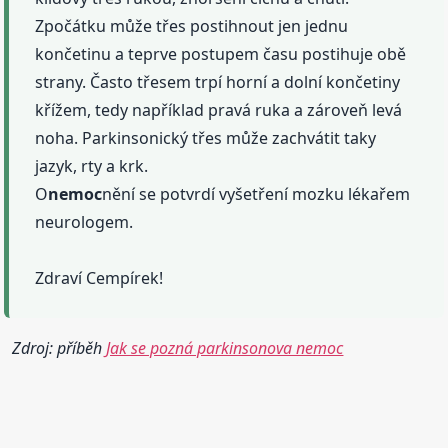
Zpočátku může třes postihnout jen jednu
končetinu a teprve postupem času postihuje obě
strany. Často třesem trpí horní a dolní končetiny
křížem, tedy například pravá ruka a zároveň levá
noha. Parkinsonický třes může zachvátit taky
jazyk, rty a krk.
O
nemoc
nění se potvrdí vyšetření mozku lékařem
neurologem.
Zdraví Cempírek!
Zdroj: příběh
Jak se pozná parkinsonova nemoc