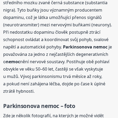
středního mozku zvané černá substance (substantia
nigra). Tyto buňky jsou významným producentem
dopaminu, což je látka umožňující přenos signálů
(neurotransmiter) mezi nervovými buňkami (neurony).
Při nedostatku dopaminu člověk postupně ztrácí
schopnost ovládat a koordinovat svůj pohyb, svalové
napětí a automatické pohyby.
Parkinsonova
nemoc
je
považována za jedno z nejčastějších degenerativních
o
nemoc
nění nervové soustavy. Postihuje obě pohlaví
obvykle ve věku 50–60 let, častěji se však vyskytuje
u mužů. Vývoj parkinsonismu trvá měsíce až roky,
a pokud není zahájena léčba, dojde po čase k úplné
ztrátě hybnosti.
Parkinsonova
nemoc
– foto
Zde je několik fotografií, na kterých je možné vidět