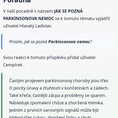
V naší poradně s názvem
JAK SE POZNÁ
PARKINSONOVA NEMOC
se k tomuto tématu vyjádřil
uživatel Hlavatý Ladislav.
Prosím, jak se pozná
Parkinsonova
nemoc
?
Svou reakci k tomuto příspěvku přidal uživatel
Cempírek .
Častým projevem parkinsonovy choroby jsou třes
či pocity únavy a ztuhlosti v končetinách a zádech.
Také křeče, častější zácpa a problémy se spaním.
Následuje zpomalení chůze a zhoršená mimika.
Jedním z prvních varovných signálů může být
klidový třes rukou, zhoršení čichu a chuti.