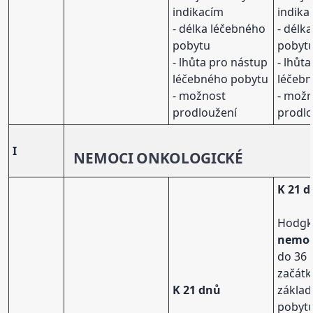
indikacím
indika
- délka léčebného
- délk
pobytu
pobyt
- lhůta pro nástup
- lhůt
léčebného pobytu
léčeb
- možnost
- mož
prodloužení
prodlo
I
NEMOC
I ONKOLOGICKÉ
K 21 
Hodgk
nemo
do 36 
začát
K 21 dnů
základ
pobytu