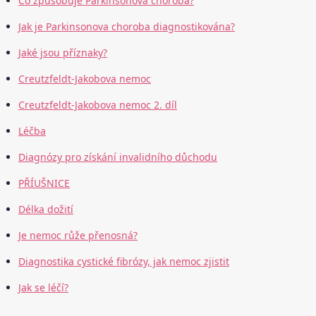
Co způsobuje Parkinsonova choroba?
Jak je Parkinsonova choroba diagnostikována?
Jaké jsou příznaky?
Creutzfeldt-Jakobova nemoc
Creutzfeldt-Jakobova nemoc 2. díl
Léčba
Diagnózy pro získání invalidního důchodu
PŘÍUŠNICE
Délka dožití
Je nemoc růže přenosná?
Diagnostika cystické fibrózy, jak nemoc zjistit
Jak se léčí?