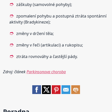
záškuby (samovolné pohyby);
zpomalení pohybu a postupná ztráta spontánní
aktivity (Bradykineze);
změny v držení těla;
změny v řeči (artikulaci) a rukopisu;
ztráta rovnováhy a častější pády.
Zdroj: článek
Parkinsonova choroba
Poradna