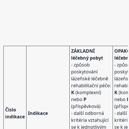
ZÁKLADNÍ
OPAK
léčebný pobyt
léčeb
- způsob
- způs
poskytování
poskyt
lázeňské léčebně
lázeňs
rehabilitační péče:
rehabi
K
(komplexní)
K
(kom
nebo
P
nebo
(příspěvková)
(přísp
Číslo
Indikace
- další odborná
- dalš
indikace
kritéria vztahující
kritéri
se k jednotlivým
se k j