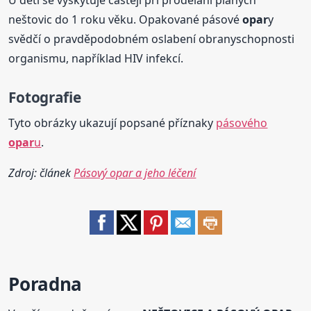
U dětí se vyskytuje častěji při prodělání planých
neštovic do 1 roku věku. Opakované pásové
opar
y
svědčí o pravděpodobném oslabení obranyschopnosti
organismu, například HIV infekcí.
Fotografie
Tyto obrázky ukazují popsané příznaky
pásového
opar
u
.
Zdroj: článek
Pásový opar a jeho léčení
Poradna