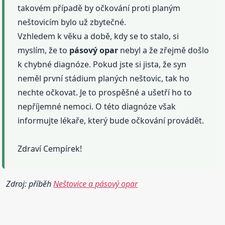
takovém případě by očkování proti planým
neštovicím bylo už zbytečné.
Vzhledem k věku a době, kdy se to stalo, si
myslím, že to
pásový
opar
nebyl a že zřejmě došlo
k chybné diagnóze. Pokud jste si jista, že syn
neměl první stádium planých neštovic, tak ho
nechte očkovat. Je to prospěšné a ušetří ho to
nepříjemné nemoci. O této diagnóze však
informujte lékaře, který bude očkování provádět.
Zdraví Cempírek!
Zdroj: příběh
Neštovice a pásový opar