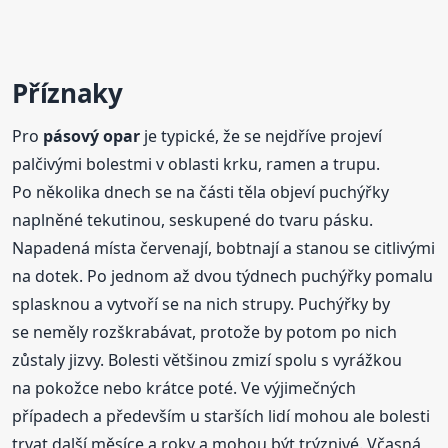
Příznaky
Pro
pásový
opar
je typické, že se nejdříve projeví
palčivými bolestmi v oblasti krku, ramen a trupu.
Po několika dnech se na části těla objeví puchýřky
naplněné tekutinou, seskupené do tvaru pásku.
Napadená místa červenají, bobtnají a stanou se citlivými
na dotek. Po jednom až dvou týdnech puchýřky pomalu
splasknou a vytvoří se na nich strupy. Puchýřky by
se neměly rozškrabávat, protože by potom po nich
zůstaly jizvy. Bolesti většinou zmizí spolu s vyrážkou
na pokožce nebo krátce poté. Ve výjimečných
případech a především u starších lidí mohou ale bolesti
trvat další měsíce a roky a mohou být trýznivé. Včasná