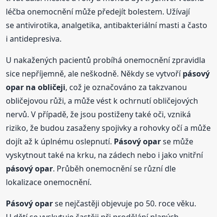
léčba onemocnění může předejít bolestem. Užívají
se antivirotika, analgetika, antibakteriální masti a často
i antidepresiva.
U nakažených pacientů probíhá onemocnění zpravidla
sice nepříjemně, ale neškodně. Někdy se vytvoří
pásový
opar
na obličeji
, což je označováno za takzvanou
obličejovou růži, a může vést k ochrnutí obličejových
nervů. V případě, že jsou postiženy také oči, vzniká
riziko, že budou zasaženy spojivky a rohovky očí a může
dojít až k úplnému oslepnutí.
Pásový
opar
se může
vyskytnout také na krku, na zádech nebo i jako vnitřní
pásový
opar
. Průběh onemocnění se různí dle
lokalizace onemocnění.
Pásový
opar
se nejčastěji objevuje po 50. roce věku.