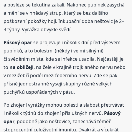
a posléze se tekutina zakalí. Nakonec pupínek zasychá
a mění se v hnědavý strup, který se bez dalšího
poškození pokožky hojí. Inkubační doba neštovic je 2–
3 týdny. Vyrážka obvykle svědí.
Pásový
opar
se projevuje i několik dní před výsevem
pupínků, a to bolestmi (někdy i velmi silnými)
či svěděním místa, kde se infekce usadila. Nejčastěji je
to
na obličeji
, na čele v krajině trojklaného nervu nebo
v mezižebří podél mezižeberního nervu. Zde se pak
přísně jednostranně vysejí skupiny různě velkých
puchýřků uspořádaných v pásu.
Po zhojení vyrážky mohou bolesti a slabost přetrvávat
i několik týdnů do zhojení příslušných nervů.
Pásový
opar
, podobně jako neštovice, zanechává téměř
stoprocentní celoživotní imunitu. Dvakrát a vícekrát