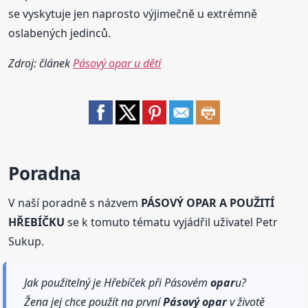
se vyskytuje jen naprosto výjimečně u extrémně
oslabených jedinců.
Zdroj: článek
Pásový opar u dětí
Poradna
V naší poradně s názvem
PÁSOVÝ OPAR A POUŽITÍ
HŘEBÍČKU
se k tomuto tématu vyjádřil uživatel Petr
Sukup.
Jak použitelný je Hřebíček při Pásovém
opar
u?
Žena jej chce použít na první
Pásový
opar
v životě