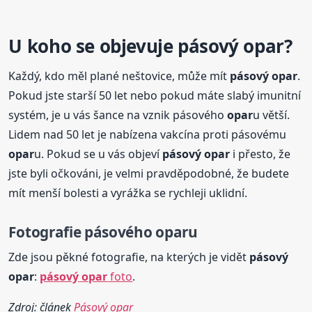
U koho se objevuje
pásový
opar
?
Každý, kdo měl plané neštovice, může mít
pásový
opar
.
Pokud jste starší 50 let nebo pokud máte slabý imunitní
systém, je u vás šance na vznik pásového
opar
u větší.
Lidem nad 50 let je nabízena vakcína proti pásovému
opar
u. Pokud se u vás objeví
pásový
opar
i přesto, že
jste byli očkováni, je velmi pravděpodobné, že budete
mít menší bolesti a vyrážka se rychleji uklidní.
Fotografie pásového
opar
u
Zde jsou pěkné fotografie, na kterých je vidět
pásový
opar
:
pásový
opar
foto
.
Zdroj: článek
Pásový opar