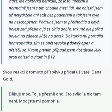
vidět. Mě doktorka neříkala, že je to infekční a
normálně jsem s tím chodila mezi lidi. Ale bolestí jsem
už nevydržela ani stát bez podepření a tak jsem byla
na neschopence. Podruhé jsem to přechodila a když
bolest zad přešla a já se cítila dobře, tak mě ale pořád
bolela na zádech kůže na dotek. Doktorka mi poradila
homeopatika, tím se opět vyvolal
pásový
opar
a
přeléčil se. V tom prvním případě jsem dostávala léky
proti bolesti a vitamín B12.
Svou reakci k tomuto příspěvku přidal uživatel Dana
Gold.
Děkuji moc. To je přesně ono. I to svědí a nic tam
není. Moc jste mi pomohla.