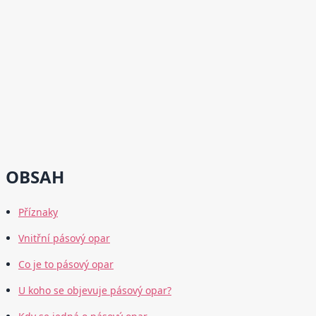
OBSAH
Příznaky
Vnitřní pásový opar
Co je to pásový opar
U koho se objevuje pásový opar?