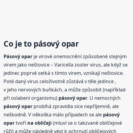
Co je to
pásový
opar
Pásový
opar
je virové onemocnění způsobené stejným
virem jako neštovice – Varicella zoster virus, ale když se
jedinec poprvé setká s tímto virem, vznikají neštovice.
Poté daný virus celoživotně zůstává v těle jedince ,
v jeho nervových buňkách, a může způsobit (například
při oslabení organismu)
pásový
opar
. U nemocných
pásový
opar
probíhá zpravidla sice nepříjemně, ale
neškodně. V několika málo případech se ale
pásový
opar
tvoří
na obličeji
(mluví se o takzvané obličejové
růži) a může následně vést k ochrnutí obličejových