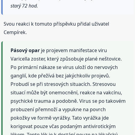
starý 72 hod.
Svou reakci k tomuto příspěvku přidal uživatel
Cempírek.
Pásový
opar
je projevem manifestace viru
Varicella zoster, který způsobuje plané neštovice.
Po primární nákaze se virus uloží do nervových
ganglií, kde přežívá bez jakýchkoliv projevů.
Probudí se při stresových situacích. Stresovou
situací může být onemocnění, reakce na vakcínu,
psychické trauma a podobně. Virus se po takovém
probuzení přemnoží a vypukne na povrch
pokožky ve formě vyrážky. Tato vyrážka jde
korigovat pouze včas podaným antivirotickým
lékem. Tento lék je k dostání pouze na lékařský