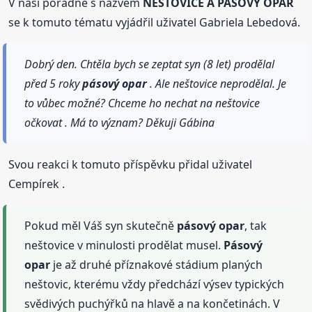
V naší poradně s názvem
NEŠTOVICE A PÁSOVÝ OPAR
se k tomuto tématu vyjádřil uživatel Gabriela Lebedová.
Dobrý den. Chtěla bych se zeptat syn (8 let) prodělal
před 5 roky
pásový
opar
. Ale neštovice neprodělal. Je
to vůbec možné? Chceme ho nechat na neštovice
očkovat . Má to význam? Děkuji Gábina
Svou reakci k tomuto příspěvku přidal uživatel
Cempírek .
Pokud měl Váš syn skutečně
pásový
opar
, tak
neštovice v minulosti prodělat musel.
Pásový
opar
je až druhé příznakové stádium planých
neštovic, kterému vždy předchází výsev typických
svědivých puchýřků na hlavě a na končetinách. V