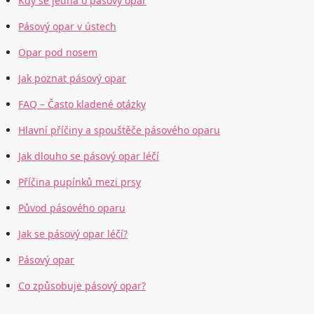
Kdy se jedná o pásový opar
Pásový opar v ústech
Opar pod nosem
Jak poznat pásový opar
FAQ – Často kladené otázky
Hlavní příčiny a spouštěče pásového oparu
Jak dlouho se pásový opar léčí
Příčina pupínků mezi prsy
Původ pásového oparu
Jak se pásový opar léčí?
Pásový opar
Co způsobuje pásový opar?