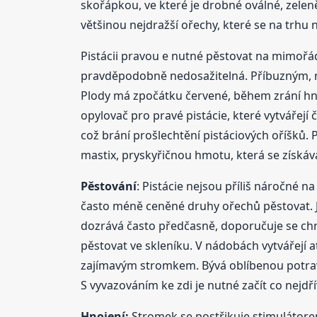
skořápkou, ve které je drobné oválné, zeleně
většinou nejdražší ořechy, které se na trhu n
Pistácii pravou e nutné pěstovat na mimořá
pravděpodobně nedosažitelná. Příbuzným, ne 
Plody má zpočátku červené, během zrání hněd
opylovač pro pravé pistácie, které vytvářejí
což brání prošlechtění pistáciových oříšků. P
mastix, pryskyřičnou hmotu, která se získává
Pěstování
: Pistácie nejsou příliš náročné 
často méně ceněné druhy ořechů pěstovat. Je
dozrává často předčasně, doporučuje se chrá
pěstovat ve skleníku. V nádobách vytvářejí atr
zajímavým stromkem. Bývá oblíbenou potravo
S vyvazováním ke zdi je nutné začít co nejdř
Hnojení:
Stromek se postřikuje stimulátore