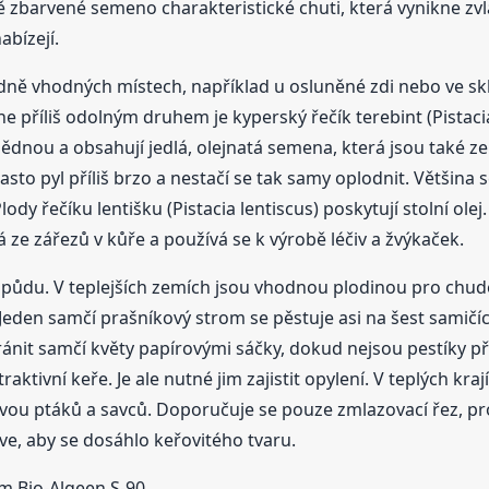
 zbarvené semeno charakteristické chuti, která vynikne zvlá
abízejí.
dně vhodných místech, například u osluněné zdi nebo ve skl
příliš odolným druhem je kyperský řečík terebint (Pistacia 
nou a obsahují jedlá, olejnatá semena, která jsou také zele
 často pyl příliš brzo a nestačí se tak samy oplodnit. Větš
lody řečíku lentišku (Pistacia lentiscus) poskytují stolní ol
 ze zářezů v kůře a používá se k výrobě léčiv a žvýkaček.
na půdu. V teplejších zemích jsou vhodnou plodinou pro chud
den samčí prašníkový strom se pěstuje asi na šest samičíc
nit samčí květy papírovými sáčky, dokud nejsou pestíky při
aktivní keře. Je ale nutné jim zajistit opylení. V teplých kra
u ptáků a savců. Doporučuje se pouze zmlazovací řez, pro 
íve, aby se dosáhlo keřovitého tvaru.
m Bio-Algeen S-90.