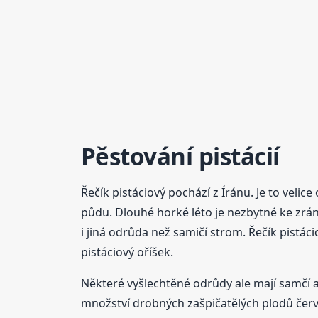
Pěstování
pistácií
Řečík pistáciový pochází z Íránu. Je to velic
půdu. Dlouhé horké léto je nezbytné ke zrá
i jiná odrůda než samičí strom. Řečík pistác
pistáciový oříšek.
Některé vyšlechtěné odrůdy ale mají samčí a
množství drobných zašpičatělých plodů červ