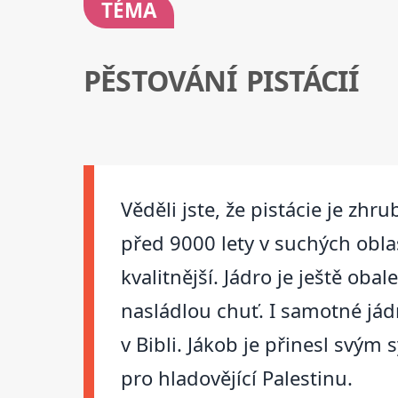
TÉMA
PĚSTOVÁNÍ PISTÁCIÍ
Věděli jste, že pistácie je zhr
před 9000 lety v suchých oblas
kvalitnější. Jádro je ještě ob
nasládlou chuť. I samotné jádr
v Bibli. Jákob je přinesl svým
pro hladovějící Palestinu.