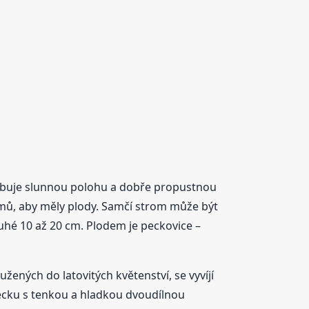
Potřebuje slunnou polohu a dobře propustnou
omů, aby měly plody. Samčí strom může být
ouhé 10 až 20 cm. Plodem je peckovice –
ených do latovitých květenství, se vyvíjí
pecku s tenkou a hladkou dvoudílnou