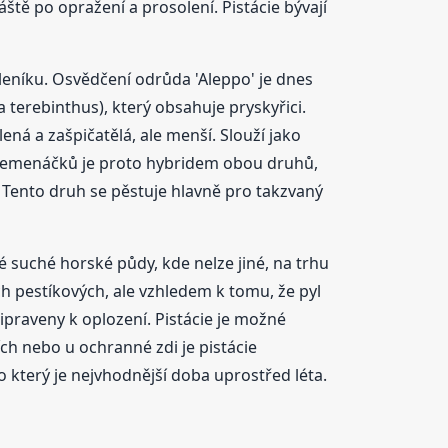
ště po opražení a prosolení. Pistácie bývají
eníku. Osvědčení odrůda 'Aleppo' je dnes
terebinthus), který obsahuje pryskyřici.
ná a zašpičatělá, ale menší. Slouží jako
ina semenáčků je proto hybridem obou druhů,
ej. Tento druh se pěstuje hlavně pro takzvaný
é suché horské půdy, kde nelze jiné, na trhu
h pestíkových, ale vzhledem k tomu, že pyl
praveny k oplození. Pistácie je možné
jích nebo u ochranné zdi je pistácie
který je nejvhodnější doba uprostřed léta.