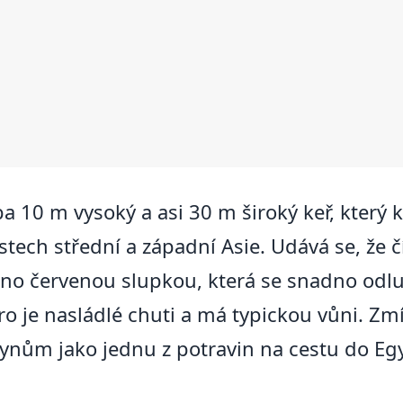
uba 10 m vysoký a asi 30 m široký keř, který k
tech střední a západní Asie. Udává se, že čí
aleno červenou slupkou, která se snadno odl
o je nasládlé chuti a má typickou vůni. Zmín
 synům jako jednu z potravin na cestu do Eg