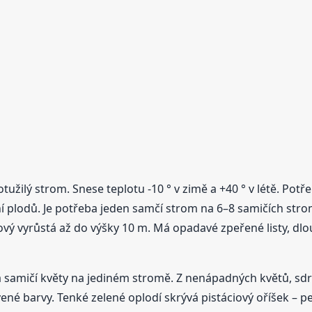
e otužilý strom. Snese teplotu -10 ° v zimě a +40 ° v létě. 
ní plodů. Je potřeba jeden samčí strom na 6–8 samičích str
iový vyrůstá až do výšky 10 m. Má opadavé zpeřené listy, dl
 samičí květy na jediném stromě. Z nenápadných květů, sdruž
ené barvy. Tenké zelené oplodí skrývá pistáciový oříšek – 