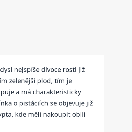
dysi nejspíše divoce rostl již
m zelenější plod, tím je
upuje a má charakteristicky
ka o pistáciích se objevuje již
ypta, kde měli nakoupit obilí