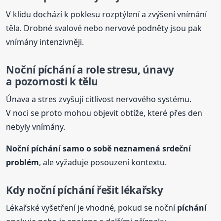
V klidu dochází k poklesu rozptýlení a zvýšení vnímání
těla. Drobné svalové nebo nervové podněty jsou pak
vnímány intenzivněji.
Noční
píchání
a role stresu, únavy
a pozornosti k tělu
Únava a stres zvyšují citlivost nervového systému.
V noci se proto mohou objevit obtíže, které přes den
nebyly vnímány.
Noční
píchání
samo o sobě neznamená srdeční
problém
, ale vyžaduje posouzení kontextu.
Kdy noční
píchání
řešit lékařsky
Lékařské vyšetření je vhodné, pokud se noční
píchání