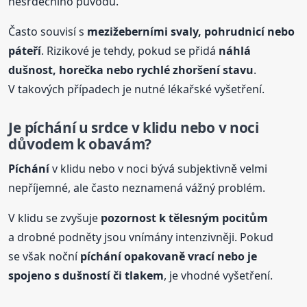
nesrdečního původu.
Často souvisí s
mezižeberními svaly, pohrudnicí nebo
páteří
. Rizikové je tehdy, pokud se přidá
náhlá
dušnost, horečka nebo rychlé zhoršení stavu
.
V takových případech je nutné lékařské vyšetření.
Je
píchání
u srdce v klidu nebo v noci
důvodem k obavám?
Píchání
v klidu nebo v noci bývá subjektivně velmi
nepříjemné, ale často neznamená vážný problém.
V klidu se zvyšuje
pozornost k tělesným pocitům
a drobné podněty jsou vnímány intenzivněji. Pokud
se však noční
píchání
opakovaně vrací nebo je
spojeno s dušností či tlakem
, je vhodné vyšetření.