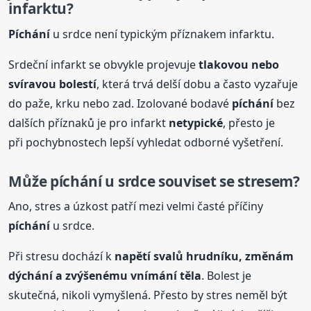
infarktu?
Píchání
u srdce není typickým příznakem infarktu.
Srdeční infarkt se obvykle projevuje
tlakovou nebo
svíravou bolestí
, která trvá delší dobu a často vyzařuje
do paže, krku nebo zad. Izolované bodavé
píchání
bez
dalších příznaků je pro infarkt
netypické
, přesto je
při pochybnostech lepší vyhledat odborné vyšetření.
Může
píchání
u srdce souviset se stresem?
Ano, stres a úzkost patří mezi velmi časté příčiny
píchání
u srdce.
Při stresu dochází k
napětí svalů hrudníku, změnám
dýchání a zvýšenému vnímání těla
. Bolest je
skutečná, nikoli vymyšlená. Přesto by stres neměl být