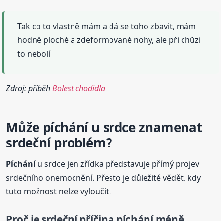
Tak co to vlastně mám a dá se toho zbavit, mám
hodně ploché a zdeformované nohy, ale při chůzi
to nebolí
Zdroj: příběh
Bolest chodidla
Může
píchání
u srdce znamenat
srdeční problém?
Píchání
u srdce jen zřídka představuje přímý projev
srdečního onemocnění. Přesto je důležité vědět, kdy
tuto možnost nelze vyloučit.
Proč je srdeční příčina
píchání
méně