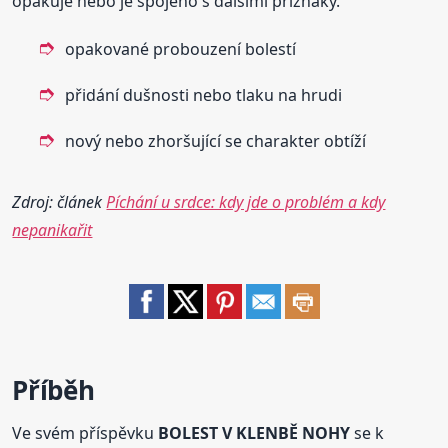
opakuje nebo je spojeno s dalšími příznaky.
opakované probouzení bolestí
přidání dušnosti nebo tlaku na hrudi
nový nebo zhoršující se charakter obtíží
Zdroj: článek
Píchání u srdce: kdy jde o problém a kdy
nepanikařit
Příběh
Ve svém příspěvku
BOLEST V KLENBĚ NOHY
se k