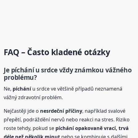
FAQ – Často kladené otázky
Je
píchání
u srdce vždy známkou vážného
problému?
Ne,
píchání
u srdce ve většině případů neznamená
vážný zdravotní problém.
Nejčastěji jde o
nesrdeční příčiny
, například svalové
přepětí, podráždění nervů nebo reakci na stres. Riziko
roste tehdy, pokud se
píchání
opakovaně vrací, trvá
déle než několik minut
nebo se kombinuje s dalšími