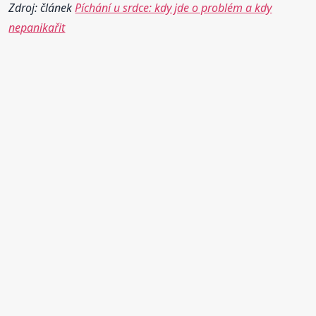
Zdroj: článek
Píchání u srdce: kdy jde o problém a kdy
nepanikařit