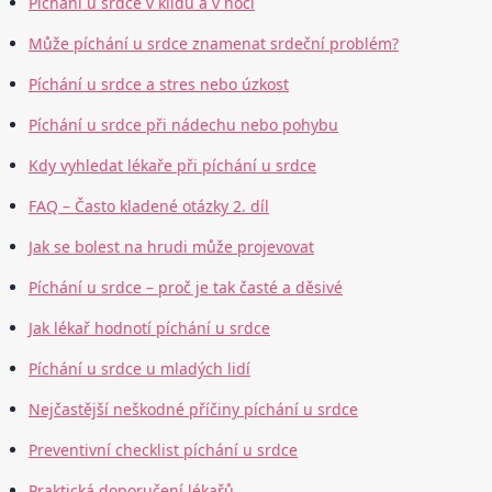
Píchání u srdce v klidu a v noci
Může píchání u srdce znamenat srdeční problém?
Píchání u srdce a stres nebo úzkost
Píchání u srdce při nádechu nebo pohybu
Kdy vyhledat lékaře při píchání u srdce
FAQ – Často kladené otázky 2. díl
Jak se bolest na hrudi může projevovat
Píchání u srdce – proč je tak časté a děsivé
Jak lékař hodnotí píchání u srdce
Píchání u srdce u mladých lidí
Nejčastější neškodné příčiny píchání u srdce
Preventivní checklist píchání u srdce
Praktická doporučení lékařů