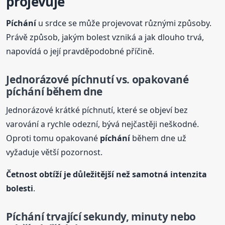
projevuje
Píchání
u srdce se může projevovat různými způsoby.
Právě způsob, jakým bolest vzniká a jak dlouho trvá,
napovídá o její pravděpodobné příčině.
Jednorázové píchnutí vs. opakované
píchání
během dne
Jednorázové krátké píchnutí, které se objeví bez
varování a rychle odezní, bývá nejčastěji neškodné.
Oproti tomu opakované
píchání
během dne už
vyžaduje větší pozornost.
Četnost obtíží je důležitější než samotná intenzita
bolesti
.
Píchání
trvající sekundy, minuty nebo