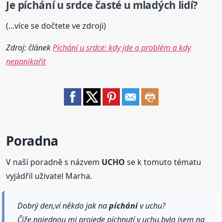
Je
píchání
u srdce časté u mladých lidí?
(...více se dočtete ve zdroji)
Zdroj: článek
Píchání u srdce: kdy jde o problém a kdy
nepanikařit
Poradna
V naší poradně s názvem
UCHO
se k tomuto tématu
vyjádřil uživatel Marha.
Dobrý den,ví někdo jak na
píchání
v uchu?
Čiže,najednou mi projede píchnutí v uchu,byla jsem na