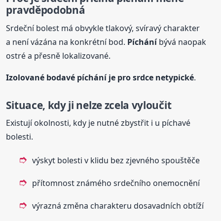
pravděpodobná
Srdeční bolest má obvykle tlakový, svíravý charakter
a není vázána na konkrétní bod.
Píchání
bývá naopak
ostré a přesně lokalizované.
Izolované bodavé
píchání
je pro srdce netypické
.
Situace, kdy ji nelze zcela vyloučit
Existují okolnosti, kdy je nutné zbystřit i u píchavé
bolesti.
výskyt bolesti v klidu bez zjevného spouštěče
přítomnost známého srdečního onemocnění
výrazná změna charakteru dosavadních obtíží