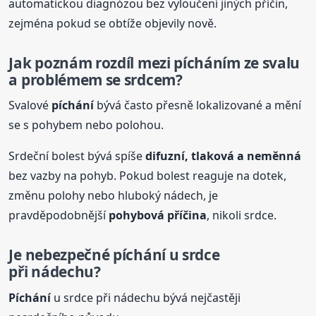
automatickou diagnózou bez vyloučení jiných příčin,
zejména pokud se obtíže objevily nově.
Jak poznám rozdíl mezi
píchání
m ze svalu
a problémem se srdcem?
Svalové
píchání
bývá často přesně lokalizované a mění
se s pohybem nebo polohou.
Srdeční bolest bývá spíše
difuzní, tlaková a neměnná
bez vazby na pohyb. Pokud bolest reaguje na dotek,
změnu polohy nebo hluboký nádech, je
pravděpodobnější
pohybová příčina
, nikoli srdce.
Je nebezpečné
píchání
u srdce
při nádechu?
Píchání
u srdce při nádechu bývá nejčastěji