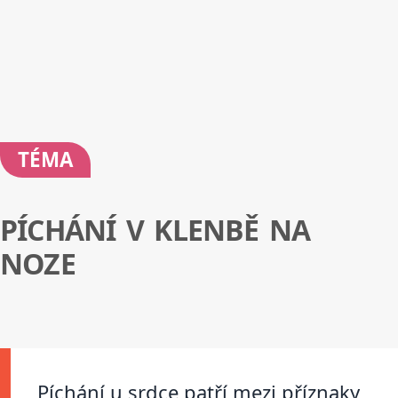
TÉMA
PÍCHÁNÍ V KLENBĚ NA
NOZE
Píchání u srdce patří mezi příznaky,