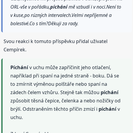
ORL-vše v pořádku,
píchání
mě vzbudí i v noci.Není to
v kuse,po rúzných intervalech.Velmi nepříjemné a
bolestivé.Co s tím?Děkuji za rady.
Svou reakci k tomuto příspěvku přidal uživatel
Cempírek.
Píchání
v uchu může zapříčinit jeho otlačení,
například při spaní na jedné straně - boku. Dá se
to zmírnit výměnou polštáře nebo spaní na
zádech čelem vzhůru. Stejně tak můžou
píchání
způsobit těsná čepice, čelenka a nebo nožičky od
brýlí. Odstraněním těchto příčin zmizí i
píchání
v
uchu.