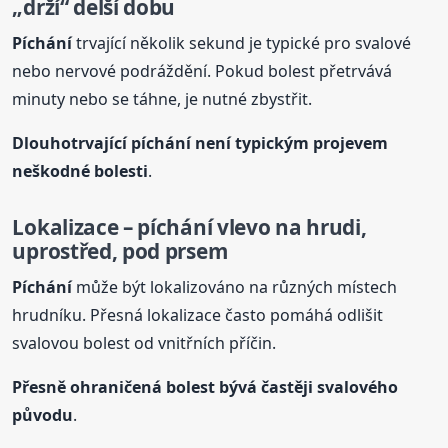
„drží“ delší dobu
Píchání
trvající několik sekund je typické pro svalové
nebo nervové podráždění. Pokud bolest přetrvává
minuty nebo se táhne, je nutné zbystřit.
Dlouhotrvající
píchání
není typickým projevem
neškodné bolesti
.
Lokalizace –
píchání
vlevo na hrudi,
uprostřed, pod prsem
Píchání
může být lokalizováno na různých místech
hrudníku. Přesná lokalizace často pomáhá odlišit
svalovou bolest od vnitřních příčin.
Přesně ohraničená bolest bývá častěji svalového
původu
.