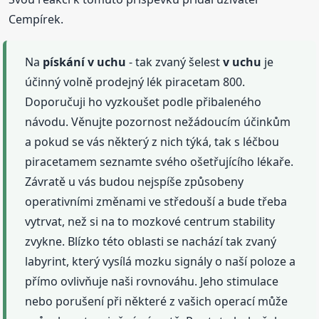
Cempírek.
Na
pískání
v uchu
- tak zvaný šelest
v uchu
je
účinný volně prodejný lék piracetam 800.
Doporučuji ho vyzkoušet podle přibaleného
návodu. Věnujte pozornost nežádoucím účinkům
a pokud se vás některý z nich týká, tak s léčbou
piracetamem seznamte svého ošetřujícího lékaře.
Závratě u vás budou nejspíše způsobeny
operativními změnami ve středouší a bude třeba
vytrvat, než si na to mozkové centrum stability
zvykne. Blízko této oblasti se nachází tak zvaný
labyrint, který vysílá mozku signály o naší poloze a
přímo ovlivňuje naši rovnováhu. Jeho stimulace
nebo porušení při některé z vašich operací může