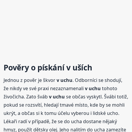
Pověry o
pískání
v uších
Jednou z pověr je škvor
v uchu
. Odborníci se shodují,
že nikdy ve své praxi nezaznamenali
v uchu
tohoto
živočicha. Zato šváb
v uchu
se občas vyskytl. Švábi totiž,
pokud se rozsvítí, hledají tmavé místo, kde by se mohli
ukrýt, a občas si k tomu účelu vyberou i lidské ucho.
Lékaři radí v případě, že se do ucha dostane nějaký
hmyz, použít dětsky olej. Jeho nalitím do ucha zamezíte