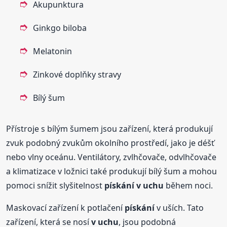
Akupunktura
Ginkgo biloba
Melatonin
Zinkové doplňky stravy
Bílý šum
Přístroje s bílým šumem jsou zařízení, která produkují
zvuk podobný zvukům okolního prostředí, jako je déšť
nebo vlny oceánu. Ventilátory, zvlhčovače, odvlhčovače
a klimatizace v ložnici také produkují bílý šum a mohou
pomoci snížit slyšitelnost
pískání
v uchu
během noci.
Maskovací zařízení k potlačení
pískání
v uších. Tato
zařízení, která se nosí
v uchu
, jsou podobná