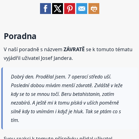
Poradna
V naší poradně s názvem
ZÁVRATĚ
se k tomuto tématu
vyjádřil uživatel Josef Jandera.
Dobrý den. Prodělal jsem. 7 operací středo uší.
Poslední dobou mívám menší závratě. Zvláště v leže
kdy se to se mnou točí. Beru betahistanin, zatím
nezabírá. A ještě mi k tomu píská v uších poměrně
silně kdy to vnímám i když je hluk. Tak se ptám co s
tím.
Svou reakci k tomuto příspěvku přidal uživatel