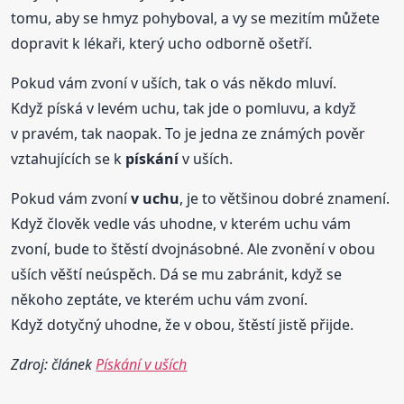
tomu, aby se hmyz pohyboval, a vy se mezitím můžete
dopravit k lékaři, který ucho odborně ošetří.
Pokud vám zvoní v uších, tak o vás někdo mluví.
Když píská v levém uchu, tak jde o pomluvu, a když
v pravém, tak naopak. To je jedna ze známých pověr
vztahujících se k
pískání
v uších.
Pokud vám zvoní
v uchu
, je to většinou dobré znamení.
Když člověk vedle vás uhodne, v kterém uchu vám
zvoní, bude to štěstí dvojnásobné. Ale zvonění v obou
uších věští neúspěch. Dá se mu zabránit, když se
někoho zeptáte, ve kterém uchu vám zvoní.
Když dotyčný uhodne, že v obou, štěstí jistě přijde.
Zdroj: článek
Pískání v uších