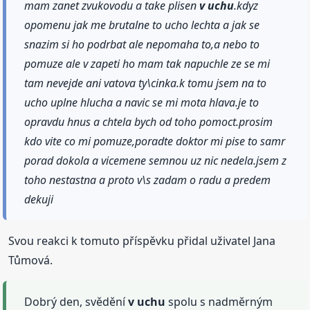
mam zanet zvukovodu a take plisen
v uchu
.kdyz
opomenu jak me brutalne to ucho lechta a jak se
snazim si ho podrbat ale nepomaha to,a nebo to
pomuze ale v zapeti ho mam tak napuchle ze se mi
tam nevejde ani vatova ty\cinka.k tomu jsem na to
ucho uplne hlucha a navic se mi mota hlava.je to
opravdu hnus a chtela bych od toho pomoct.prosim
kdo vite co mi pomuze,poradte doktor mi pise to samr
porad dokola a vicemene semnou uz nic nedela.jsem z
toho nestastna a proto v\s zadam o radu a predem
dekuji
Svou reakci k tomuto příspěvku přidal uživatel Jana
Tůmová.
Dobrý den, svědění
v uchu
spolu s nadměrným