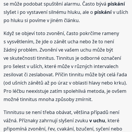
se může podobat spuštění alarmu. Často bývá
pískání
slyšet i po vystavení silnému hluku, ale o
pískání
v uších
po hluku si povíme v jiném článku.
Když se objeví toto zvonění, často pokrčíme rameny
s vysvětlením, že jde o zánět ucha nebo že to není
žádný problém. Zvonění ve vašem uchu může být
ve skutečnosti tinnitus. Tinnitus je odborné označení
pro šelest v uších, které může v různých intervalech
zesilovat či zeslabovat. Příčin tinnitu může být celá řada
(od ušních zánětů až po úraz v oblasti hlavy nebo krku).
Pro léčbu neexistuje zatím spolehlivá metoda, je ovšem
možné tinnitus mnoha způsoby zmírnit.
Tinnitusu se není třeba obávat, většina případů není
vážná. Příznaky zahrnují slyšení zvuku
v uchu
, které
připomíná zvonění, řev, cvakání, bzučení, syčení nebo