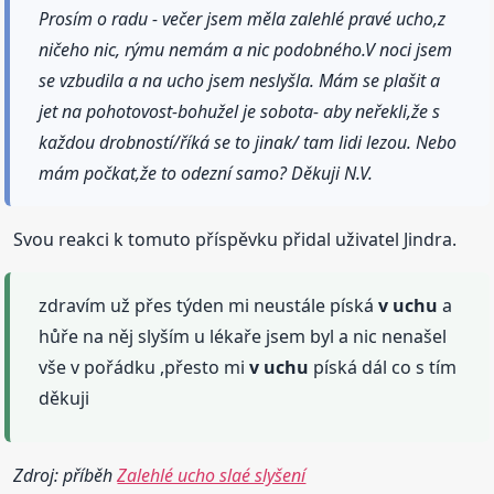
Prosím o radu - večer jsem měla zalehlé pravé ucho,z
ničeho nic, rýmu nemám a nic podobného.V noci jsem
se vzbudila a na ucho jsem neslyšla. Mám se plašit a
jet na pohotovost-bohužel je sobota- aby neřekli,že s
každou drobností/říká se to jinak/ tam lidi lezou. Nebo
mám počkat,že to odezní samo? Děkuji N.V.
Svou reakci k tomuto příspěvku přidal uživatel Jindra.
zdravím už přes týden mi neustále píská
v uchu
a
hůře na něj slyším u lékaře jsem byl a nic nenašel
vše v pořádku ,přesto mi
v uchu
píská dál co s tím
děkuji
Zdroj: příběh
Zalehlé ucho slaé slyšení