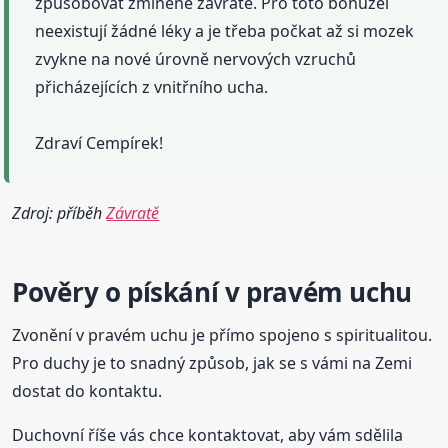
způsobovat zminěné závratě. Pro toto bohužel
neexistují žádné léky a je třeba počkat až si mozek
zvykne na nové úrovně nervových vzruchů
přicházejících z vnitřního ucha.
Zdraví Cempírek!
Zdroj: příběh
Závratě
Pověry o
pískání
v pravém uchu
Zvonění v pravém uchu je přímo spojeno s spiritualitou.
Pro duchy je to snadný způsob, jak se s vámi na Zemi
dostat do kontaktu.
Duchovní říše vás chce kontaktovat, aby vám sdělila