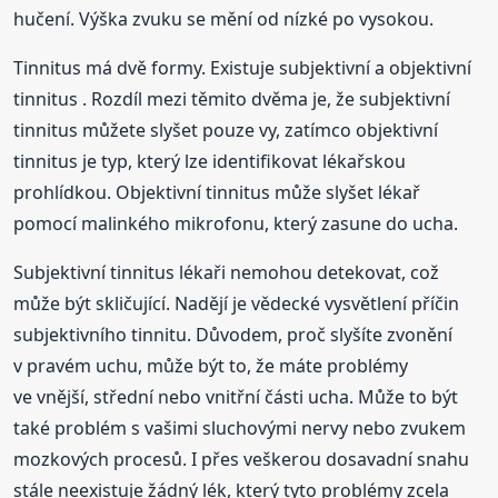
hučení. Výška zvuku se mění od nízké po vysokou.
Tinnitus má dvě formy. Existuje subjektivní a objektivní
tinnitus . Rozdíl mezi těmito dvěma je, že subjektivní
tinnitus můžete slyšet pouze vy, zatímco objektivní
tinnitus je typ, který lze identifikovat lékařskou
prohlídkou. Objektivní tinnitus může slyšet lékař
pomocí malinkého mikrofonu, který zasune do ucha.
Subjektivní tinnitus lékaři nemohou detekovat, což
může být skličující. Nadějí je vědecké vysvětlení příčin
subjektivního tinnitu. Důvodem, proč slyšíte zvonění
v pravém uchu, může být to, že máte problémy
ve vnější, střední nebo vnitřní části ucha. Může to být
také problém s vašimi sluchovými nervy nebo zvukem
mozkových procesů. I přes veškerou dosavadní snahu
stále neexistuje žádný lék, který tyto problémy zcela