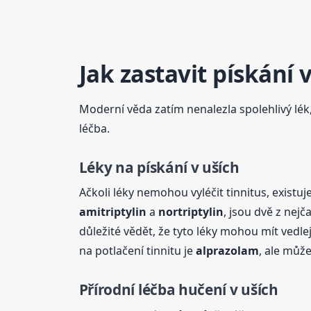
Jak zastavit
pískání
v
Moderní věda zatím nenalezla spolehlivý lék,
léčba.
Léky na
pískání
v uších
Ačkoli léky nemohou vyléčit tinnitus, existuj
amitriptylin
a
nortriptylin
, jsou dvě z nej
důležité vědět, že tyto léky mohou mít vedle
na potlačení tinnitu je
alprazolam
, ale můž
Přírodní léčba hučení
v uších