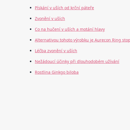
Pískání v uších od krční páteře
Zvonění v uších
Co na hučení v uších a motání hlavy
Alternativou tohoto výrobku je Aurecon Ring stop 
Léčba zvonění v uších
Nežádoucí účinky při dlouhodobém užívání
Rostlina Ginkgo biloba