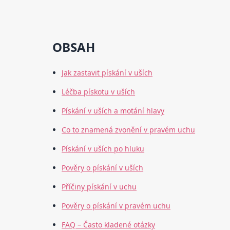
OBSAH
Jak zastavit pískání v uších
Léčba pískotu v uších
Pískání v uších a motání hlavy
Co to znamená zvonění v pravém uchu
Pískání v uších po hluku
Pověry o pískání v uších
Příčiny pískání v uchu
Pověry o pískání v pravém uchu
FAQ – Často kladené otázky