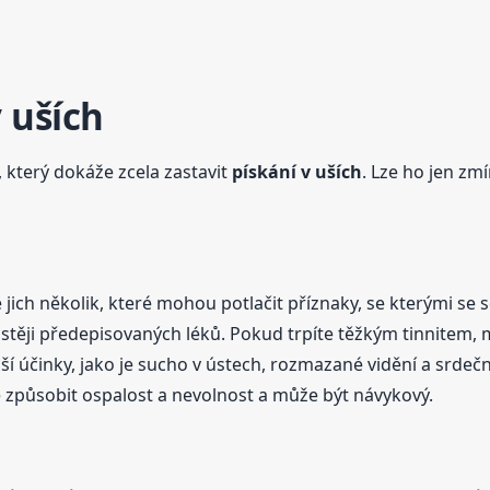
 uších
 který dokáže zcela zastavit
pískání
v uších
. Lze ho jen zm
e jich několik, které mohou potlačit příznaky, se kterými se s
častěji předepisovaných léků. Pokud trpíte těžkým tinnitem, 
jší účinky, jako je sucho v ústech, rozmazané vidění a srdeč
e způsobit ospalost a nevolnost a může být návykový.