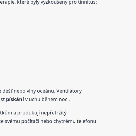
terapie, které byly vyzkoušeny pro tinnitus:
 déšť nebo vlny oceánu. Ventilátory,
ost
pískání
v uchu během noci.
hátkům a produkují nepřetržitý
ž ke svému počítači nebo chytrému telefonu