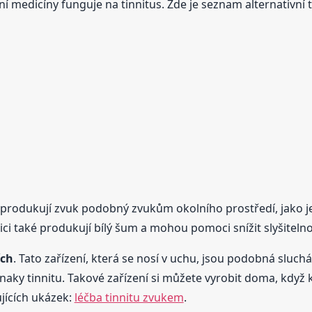
ní medicíny funguje na tinnitus. Zde je seznam alternativní 
á produkují zvuk podobný zvukům okolního prostředí, jako je
ici také produkují bílý šum a mohou pomoci snížit slyšiteln
ích
. Tato zařízení, která se nosí v uchu, jsou podobná sluc
znaky tinnitu. Takové zařízení si můžete vyrobit doma, kdy
ujících ukázek:
léčba tinnitu zvukem
.