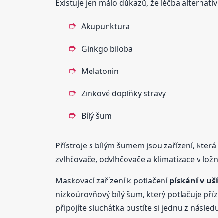
Existuje jen málo důkazů, že léčba alternativ
Akupunktura
Ginkgo biloba
Melatonin
Zinkové doplňky stravy
Bílý šum
Přístroje s bílým šumem jsou zařízení, kter
zvlhčovače, odvlhčovače a klimatizace v ložn
Maskovací zařízení k potlačení
pískání
v uš
nízkoúrovňový bílý šum, který potlačuje pří
připojíte sluchátka pustíte si jednu z násled