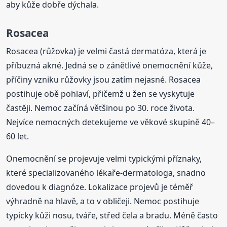
aby kůže dobře dýchala.
Rosacea
Rosacea (růžovka) je velmi častá dermatóza, která je
příbuzná akné. Jedná se o zánětlivé onemocnění kůže,
příčiny vzniku růžovky jsou zatím nejasné. Rosacea
postihuje obě pohlaví, přičemž u žen se vyskytuje
častěji. Nemoc začíná většinou po 30. roce života.
Nejvíce nemocných detekujeme ve věkové skupině 40–
60 let.
Onemocnění se projevuje velmi typickými příznaky,
které specializovaného lékaře-dermatologa, snadno
dovedou k diagnóze. Lokalizace projevů je téměř
výhradně na hlavě, a to v obličeji. Nemoc postihuje
typicky kůži nosu, tváře, střed čela a bradu. Méně často