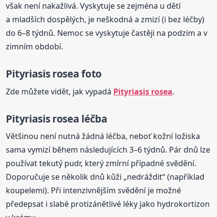
však není nakažlivá. Vyskytuje se zejména u dětí
a mladších dospělých, je neškodná a zmizí (i bez léčby)
do 6–8 týdnů. Nemoc se vyskytuje častěji na podzim a v
zimním období.
Pityriasis
rosea
foto
Zde můžete vidět, jak vypadá
Pityriasis
rosea
.
Pityriasis
rosea
léčba
Většinou není nutná žádná léčba, neboť kožní ložiska
sama vymizí během následujících 3–6 týdnů. Pár dnů lze
používat tekutý pudr, který zmírní případné svědění.
Doporučuje se několik dnů kůži „nedráždit“ (například
koupelemi). Při intenzivnějším svědění je možné
předepsat i slabé protizánětlivé léky jako hydrokortizon