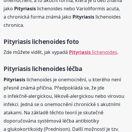
onemocnění, a to akutní forma, která je u dětí známá
jako
Pityriasis
lichenoides nebo Varioliformis acuta,
a chronická forma známá jako
Pityriasis
lichenoides
chronica.
Pityriasis
lichenoides
foto
Zde můžete vidět, jak vypadá
Pityriasis
lichenoides
.
Pityriasis
lichenoides léčba
Pityriasis
lichenoides je onemocnění, u kterého není
přesně známá příčina. Předpokládá se, že jde
o infekčně-alergickou, lékově-alergickou nebo virovou
infekci. Jedná se o onemocnění chronické s akutními
atakami. Na základě těchto teorií je skutečně
doporučována systémová léčba antibiotiky
a glukokortikoidy (Prednison). Další možnosti je tzv.