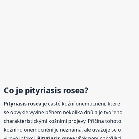
Co je
pityriasis
rosea
?
Pityriasis
rosea
je časté kožní onemocnění, které
se obvykle vyvine během několika dnů a je tvořeno
charakteristickými kožními projevy. Příčina tohoto
kožního onemocnění je neznámá, ale uvažuje se o
virové infekci.
Pityriasis
rosea
však není nakažlivá.