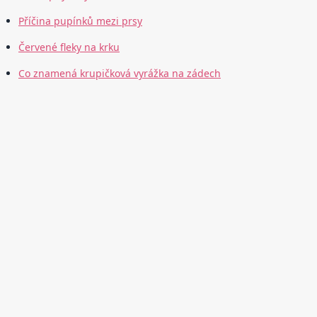
Příčina pupínků mezi prsy
Červené fleky na krku
Co znamená krupičková vyrážka na zádech