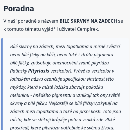
Poradna
V naší poradně s názvem
BILE SKRVNY NA ZADECH
se
k tomuto tématu vyjádřil uživatel Cempírek.
Bílé skvrny na zádech, mezi lopatkama a mírně svědící
nebo bílé fleky na kůži, nebo také i ztráta pigmentu
bílé flíčky, způsobuje onemocnění zvané pityriáza
(latinsky
Pityriasis
versicolor). Právě to versicolor v
latinském názvu ozančuje specifickou vlastnost této
mykózy, která v místě ložiska zbavuje pokožku
melaninu - hnědého pigmentu a vznikají tak ony světlé
skvrny a bílé flíčky. Nejšastěji se bílé flíčky vyskytují na
zádech mezi lopatkama a také na prsní kosti. Toto jsou
místa, kde se stékají krůpěje potu a vzniká zde vlhké
prostředí, které pityriáza potřebuje ke svému životu.