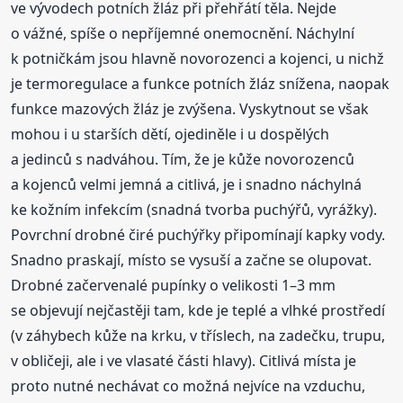
ve vývodech potních žláz při přehřátí těla. Nejde
o vážné, spíše o nepříjemné onemocnění. Náchylní
k potničkám jsou hlavně novorozenci a kojenci, u nichž
je termoregulace a funkce potních žláz snížena, naopak
funkce mazových žláz je zvýšena. Vyskytnout se však
mohou i u starších dětí, ojediněle i u dospělých
a jedinců s nadváhou. Tím, že je kůže novorozenců
a kojenců velmi jemná a citlivá, je i snadno náchylná
ke kožním infekcím (snadná tvorba puchýřů, vyrážky).
Povrchní drobné čiré puchýřky připomínají kapky vody.
Snadno praskají, místo se vysuší a začne se olupovat.
Drobné začervenalé pupínky o velikosti 1–3 mm
se objevují nejčastěji tam, kde je teplé a vlhké prostředí
(v záhybech kůže na krku, v tříslech, na zadečku, trupu,
v obličeji, ale i ve vlasaté části hlavy). Citlivá místa je
proto nutné nechávat co možná nejvíce na vzduchu,