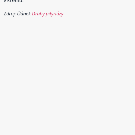
v krému.
Zdroj: článek
Druhy pityriázy