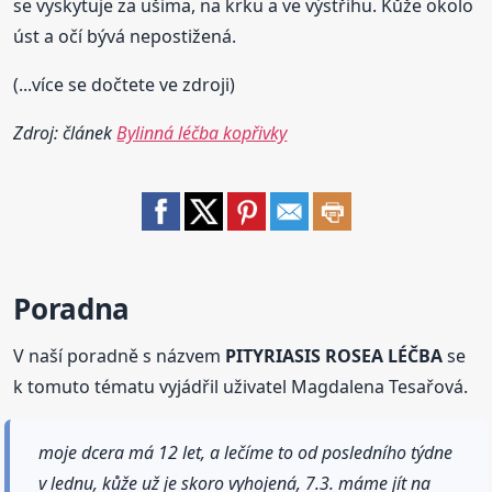
se vyskytuje za ušima, na krku a ve výstřihu. Kůže okolo
úst a očí bývá nepostižená.
(...více se dočtete ve zdroji)
Zdroj: článek
Bylinná léčba kopřivky
Poradna
V naší poradně s názvem
PITYRIASIS ROSEA LÉČBA
se
k tomuto tématu vyjádřil uživatel Magdalena Tesařová.
moje dcera má 12 let, a lečíme to od posledního týdne
v lednu, kůže už je skoro vyhojená, 7.3. máme jít na