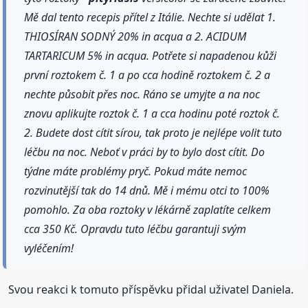
Mě dal tento recepis přítel z Itálie. Nechte si udělat 1.
THIOSÍRAN SODNÝ 20% in acqua a 2. ACIDUM
TARTARICUM 5% in acqua. Potřete si napadenou kůži
první roztokem č. 1 a po cca hodině roztokem č. 2 a
nechte působit přes noc. Ráno se umyjte a na noc
znovu aplikujte roztok č. 1 a cca hodinu poté roztok č.
2. Budete dost cítit sírou, tak proto je nejlépe volit tuto
léčbu na noc. Neboť v práci by to bylo dost cítit. Do
týdne máte problémy pryč. Pokud máte nemoc
rozvinutější tak do 14 dnů. Mě i mému otci to 100%
pomohlo. Za oba roztoky v lékárně zaplatíte celkem
cca 350 Kč. Opravdu tuto léčbu garantuji svým
vyléčením!
Svou reakci k tomuto příspěvku přidal uživatel Daniela.