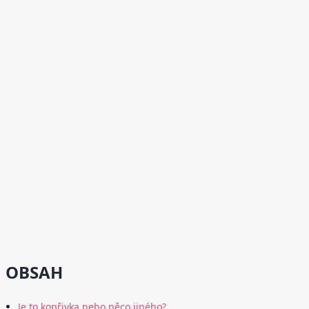
OBSAH
Je to kopřivka nebo něco jiného?