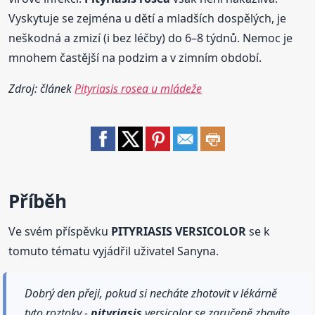
Vyskytuje se zejména u dětí a mladších dospělých, je
neškodná a zmizí (i bez léčby) do 6–8 týdnů. Nemoc je
mnohem častější na podzim a v zimním období.
Zdroj: článek
Pityriasis rosea u mládeže
Příběh
Ve svém příspěvku
PITYRIASIS VERSICOLOR
se k
tomuto tématu vyjádřil uživatel Sanyna.
Dobrý den přeji, pokud si necháte zhotovit v lékárně
tyto roztoky -
pityriasis
versicolor se zaručeně zbavíte.