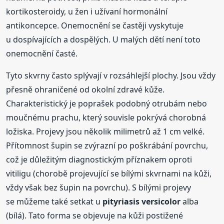
kortikosteroidy, u žen i užívaní hormonální
antikoncepce. Onemocnění se častěji vyskytuje
u dospívajících a dospělých. U malých dětí není toto
onemocnění časté.
Tyto skvrny často splývají v rozsáhlejší plochy. Jsou vždy
přesně ohraničené od okolní zdravé kůže.
Charakteristický je poprašek podobný otrubám nebo
moučnému prachu, který souvisle pokrývá chorobná
ložiska. Projevy jsou několik milimetrů až 1 cm velké.
Přítomnost šupin se zvýrazní po poškrábání povrchu,
což je důležitým diagnostickým příznakem oproti
vitiligu (chorobě projevující se bílými skvrnami na kůži,
vždy však bez šupin na povrchu). S bílými projevy
se můžeme také setkat u
pityriasis
versicolor
alba
(bílá). Tato forma se objevuje na kůži postižené