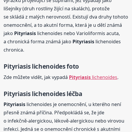
vyrážku projevující se šupinami, jež vypadají jako
lišejníky (druh rostliny žijící na skalách), protože
se skládá z malých nerovností. Existují dva druhy tohoto
onemocnění, a to akutní forma, která je u dětí známá
jako
Pityriasis
lichenoides nebo Varioliformis acuta,
a chronická forma známá jako
Pityriasis
lichenoides
chronica.
Pityriasis
lichenoides foto
Zde můžete vidět, jak vypadá
Pityriasis
lichenoides
.
Pityriasis
lichenoides léčba
Pityriasis
lichenoides je onemocnění, u kterého není
přesně známá příčina. Předpokládá se, že jde
o infekčně-alergickou, lékově-alergickou nebo virovou
infekci. Jedná se o onemocnění chronické s akutními