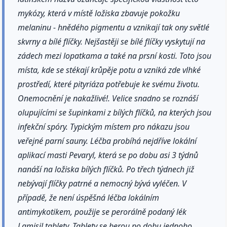
mykózy, která v místě ložiska zbavuje pokožku
melaninu - hnědého pigmentu a vznikají tak ony světlé
skvrny a bílé flíčky. Nejšastěji se bílé flíčky vyskytují na
zádech mezi lopatkama a také na prsní kosti. Toto jsou
místa, kde se stékají krůpěje potu a vzniká zde vlhké
prostředí, které pityriáza potřebuje ke svému životu.
Onemocnění je nakažlivé!. Velice snadno se roznáší
olupujícími se šupinkami z bílých flíčků, na kterých jsou
infekční spóry. Typickým místem pro nákazu jsou
veřejné parní sauny. Léčba probíhá nejdříve lokální
aplikací masti Pevaryl, která se po dobu asi 3 týdnů
nanáší na ložiska bílých flíčků. Po třech týdnech již
nebývají flíčky patrné a nemocný bývá vyléčen. V
případě, že není úspěšná léčba lokálním
antimykotikem, použije se perorálně podaný lék
Lamisil tablety. Tablety se berou po dobu jednoho