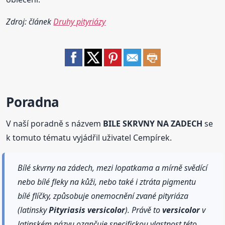
Zdroj: článek
Druhy pityriázy
Poradna
V naší poradně s názvem
BILE SKRVNY NA ZADECH
se
k tomuto tématu vyjádřil uživatel Cempírek.
Bílé skvrny na zádech, mezi lopatkama a mírně svědící
nebo bílé fleky na kůži, nebo také i ztráta pigmentu
bílé flíčky, způsobuje onemocnění zvané pityriáza
(latinsky
Pityriasis
versicolor
). Právě to
versicolor
v
latinském názvu ozančuje specifickou vlastnost této