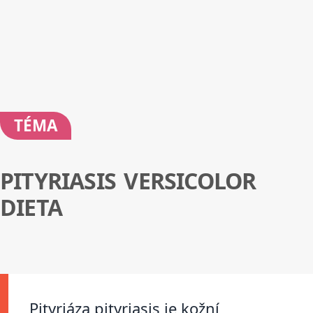
TÉMA
PITYRIASIS VERSICOLOR
DIETA
Pityriáza pityriasis je kožní