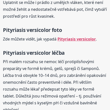
Uplatnit se může i prádlo z umělých vláken, které není
možné žehlit a nedostatečně vstřebává pot, čímž vytváří
prostředí pro růst kvasinek.
Pityriasis
versicolor
foto
Zde můžete vidět, jak vypadá
Pityriasis
versicolor
.
Pityriasis
versicolor
léčba
Při malém rozsahu se nemoc léčí protiplísňovými
preparáty ve formě krémů, gelů, sprejů či šamponů.
Léčba trvá obvykle 10–14 dnů, pro zabránění opakování
onemocnění často preventivně i déle. Při větším
rozsahu může lékař předepsat tyto léky ve formě
tablet. Důležitá jsou režimová opatření – tj. používání
vhodných mýdel s kyselým pH či vzdušné bavlněné
oblečení.