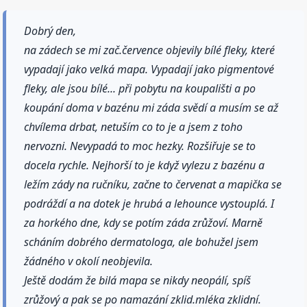
Dobrý den,
na zádech se mi zač.července objevily bílé fleky, které
vypadají jako velká mapa. Vypadají jako pigmentové
fleky, ale jsou bílé... při pobytu na koupališti a po
koupání doma v bazénu mi záda svědí a musím se až
chvílema drbat, netuším co to je a jsem z toho
nervozni. Nevypadá to moc hezky. Rozšiřuje se to
docela rychle. Nejhorší to je když vylezu z bazénu a
ležím zády na ručníku, začne to červenat a mapička se
podráždí a na dotek je hrubá a lehounce vystouplá. I
za horkého dne, kdy se potím záda zrůžoví. Marně
scháním dobrého dermatologa, ale bohužel jsem
žádného v okolí neobjevila.
Ještě dodám že bilá mapa se nikdy neopálí, spíš
zrůžový a pak se po namazání zklid.mléka zklidní.