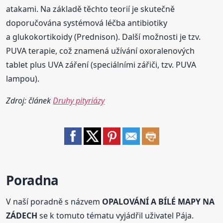
atakami. Na základě těchto teorií je skutečně
doporučována systémová léčba antibiotiky
a glukokortikoidy (Prednison). Další možnosti je tzv.
PUVA terapie, což znamená užívání oxoralenových
tablet plus UVA záření (speciálními zářiči, tzv. PUVA
lampou).
Zdroj: článek
Druhy pityriázy
Poradna
V naší poradně s názvem
OPALOVÁNÍ A BÍLÉ MAPY NA
ZÁDECH
se k tomuto tématu vyjádřil uživatel Pája.