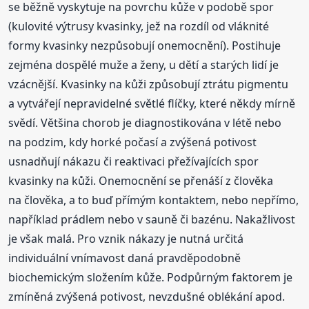
se běžně vyskytuje na povrchu kůže v podobě spor
(kulovité výtrusy kvasinky, jež na rozdíl od vláknité
formy kvasinky nezpůsobují onemocnění). Postihuje
zejména dospělé muže a ženy, u dětí a starých lidí je
vzácnější. Kvasinky na kůži způsobují ztrátu pigmentu
a vytvářejí nepravidelné světlé flíčky, které někdy mírně
svědí. Většina chorob je diagnostikována v létě nebo
na podzim, kdy horké počasí a zvýšená potivost
usnadňují nákazu či reaktivaci přežívajících spor
kvasinky na kůži. Onemocnění se přenáší z člověka
na člověka, a to buď přímým kontaktem, nebo nepřímo,
například prádlem nebo v sauně či bazénu. Nakažlivost
je však malá. Pro vznik nákazy je nutná určitá
individuální vnímavost daná pravděpodobně
biochemickým složením kůže. Podpůrným faktorem je
zmíněná zvýšená potivost, nevzdušné oblékání apod.