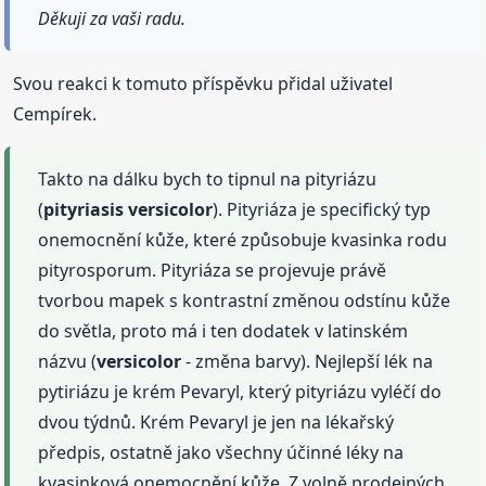
Děkuji za vaši radu.
Svou reakci k tomuto příspěvku přidal uživatel
Cempírek.
Takto na dálku bych to tipnul na pityriázu
(
pityriasis
versicolor
). Pityriáza je specifický typ
onemocnění kůže, které způsobuje kvasinka rodu
pityrosporum. Pityriáza se projevuje právě
tvorbou mapek s kontrastní změnou odstínu kůže
do světla, proto má i ten dodatek v latinském
názvu (
versicolor
- změna barvy). Nejlepší lék na
pytiriázu je krém Pevaryl, který pityriázu vyléčí do
dvou týdnů. Krém Pevaryl je jen na lékařský
předpis, ostatně jako všechny účinné léky na
kvasinková onemocnění kůže. Z volně prodejných