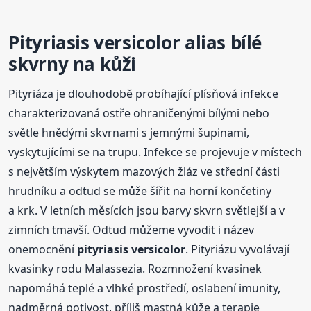
Pityriasis
versicolor
alias bílé
skvrny na kůži
Pityriáza je dlouhodobě probíhající plísňová infekce
charakterizovaná ostře ohraničenými bílými nebo
světle hnědými skvrnami s jemnými šupinami,
vyskytujícími se na trupu. Infekce se projevuje v místech
s největším výskytem mazových žláz ve střední části
hrudníku a odtud se může šířit na horní končetiny
a krk. V letních měsících jsou barvy skvrn světlejší a v
zimních tmavší. Odtud můžeme vyvodit i název
onemocnění
pityriasis
versicolor
. Pityriázu vyvolávají
kvasinky rodu Malassezia. Rozmnožení kvasinek
napomáhá teplé a vlhké prostředí, oslabení imunity,
nadměrná potivost, příliš mastná kůže a terapie