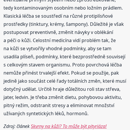
tedy kontaminovaným osobním nebo ložním prádlem.
Klasická léčba se soustředí na různé protiplísňové
prostředky (tinktury, krémy, šampony). Důležité je však
postupovat preventivně, změnit návyky v oblékání
a péči o kůži. Celostní medicína vidí problém tak, že
na kůži se vytvořily vhodné podmínky, aby se tam
usadila plíseň, podmínky, které bezprostředně souvisejí
s celkovým stavem organismu. Proto povrchová léčba
nemůže přinést trvalejší efekt. Pokud se použije, pak
jedině jako součást celé řady totálních změn, které musí
dotyčný udělat. Určitě hraje důležitou roli stav střeva,
jater, ledvin. Je třeba změnit dietu, pohybovou aktivitu,
pitný režim, odstranit stresy a eliminovat množství
užívaných syntetických léků, hormonů.
Zdroj: článek
Skvrny na kůži? To může být pityriáza!