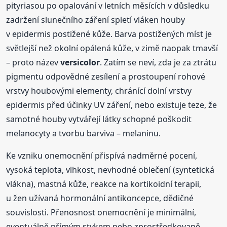
pityriasou po opalování v letních měsících v důsledku
zadržení slunečního záření spletí vláken houby
v epidermis postižené kůže. Barva postižených míst je
světlejší než okolní opálená kůže, v zimě naopak tmavší
– proto název
versicolor
. Zatím se neví, zda je za ztrátu
pigmentu odpovědné zesílení a prostoupení rohové
vrstvy houbovými elementy, chránící dolní vrstvy
epidermis před účinky UV záření, nebo existuje teze, že
samotné houby vytvářejí látky schopné poškodit
melanocyty a tvorbu barviva – melaninu.
Ke vzniku onemocnění přispívá nadměrné pocení,
vysoká teplota, vlhkost, nevhodné oblečení (syntetická
vlákna), mastná kůže, reakce na kortikoidní terapii,
u žen užívaná hormonální antikoncepce, dědičné
souvislosti. Přenosnost onemocnění je minimální,
eventuálně přímým stykem nebo zprostředkovaně,