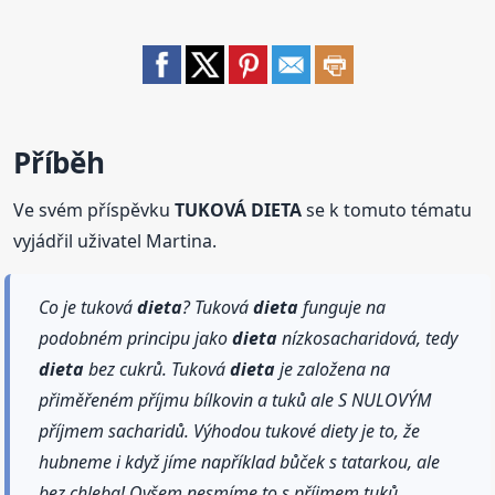
Příběh
Ve svém příspěvku
TUKOVÁ DIETA
se k tomuto tématu
vyjádřil uživatel Martina.
Co je tuková
dieta
? Tuková
dieta
funguje na
podobném principu jako
dieta
nízkosacharidová, tedy
dieta
bez cukrů. Tuková
dieta
je založena na
přiměřeném příjmu bílkovin a tuků ale S NULOVÝM
příjmem sacharidů. Výhodou tukové diety je to, že
hubneme i když jíme například bůček s tatarkou, ale
bez chleba! Ovšem nesmíme to s příjmem tuků