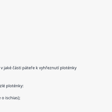
v jaké části páteře k vyhřeznutí ploténky
zlé ploténky:
o ischias);