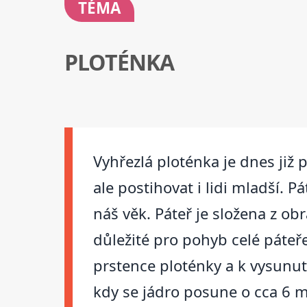
TÉMA
PLOTÉNKA
Vyhřezlá ploténka je dnes již
ale postihovat i lidi mladší. P
náš věk. Páteř je složena z ob
důležité pro pohyb celé páteř
prstence ploténky a k vysunut
kdy se jádro posune o cca 6 m