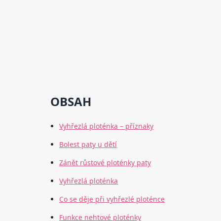
OBSAH
Vyhřezlá ploténka – příznaky
Bolest paty u dětí
Zánět růstové ploténky paty
Vyhřezlá ploténka
Co se děje při vyhřezlé ploténce
Funkce nehtové ploténky