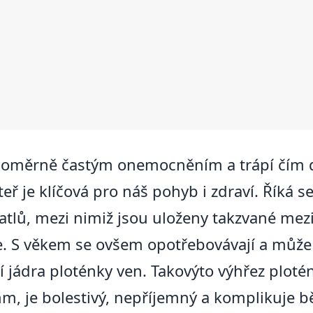
 poměrně častým onemocněním a trápí čím dál
áteř je klíčová pro náš pohyb i zdraví. Říká s
ratlů, mezi nimiž jsou uloženy takzvané mez
e. S věkem se ovšem opotřebovávají a může 
í jádra ploténky ven. Takovýto výhřez ploté
m, je bolestivý, nepříjemný a komplikuje 