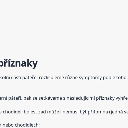
příznaky
kolní části páteře, rozlišujeme různé symptomy podle toho, 
rní páteři, pak se setkáváme s následujícími příznaky vyhře
 a chodidel; bolest zad může i nemusí být přítomna (jedná se 
h nebo chodidlech;