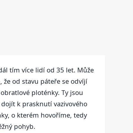
 tím více lidí od 35 let. Může
e, že od stavu páteře se odvíjí
iobratlové ploténky. Ty jsou
dojít k prasknutí vazivového
nky, o kterém hovoříme, tedy
běžný pohyb.