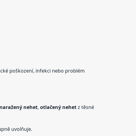
anické poškození, infekci nebo problém
naražený
nehet
,
otlačený
nehet
z těsné
pně uvolňuje.