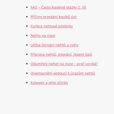
FAQ – Často kladené otázky 2. díl
Příčiny praskání koutků úst
Funkce nehtové ploténky
Nehty na noze
Léčba černání nehtů u nohy
Příprava nehtů, pilování, lepení tipů
Odumřelý nehet na noze – proč vzniká?
Onemocnění vedoucí k úrazům nehtů
Kolagen a jeho účinky