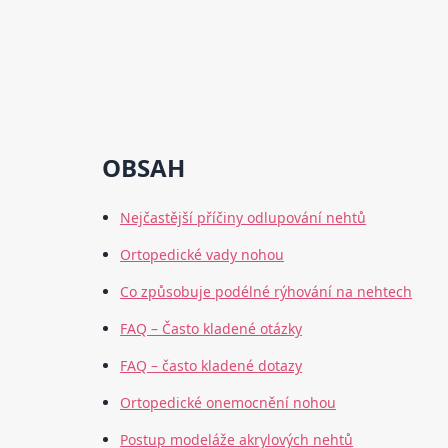
OBSAH
Nejčastější příčiny odlupování nehtů
Ortopedické vady nohou
Co způsobuje podélné rýhování na nehtech
FAQ – Často kladené otázky
FAQ – často kladené dotazy
Ortopedické onemocnění nohou
Postup modeláže akrylových nehtů