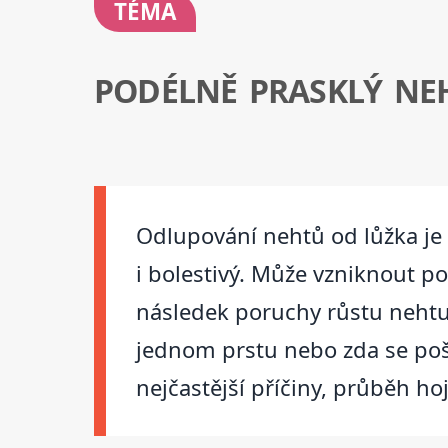
TÉMA
PODÉLNĚ PRASKLÝ NE
Odlupování nehtů od lůžka je 
i bolestivý. Může vzniknout p
následek poruchy růstu nehtu.
jednom prstu nebo zda se poš
nejčastější příčiny, průběh hoj