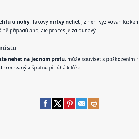
ehtu u nohy
. Takový
mrtvý
nehet
již není vyživován lůžke
šině případů ano, ale proces je zdlouhavý.
růstu
ste
nehet
na jednom prstu
, může souviset s poškozením r
deformovaný a špatně přiléhá k lůžku.