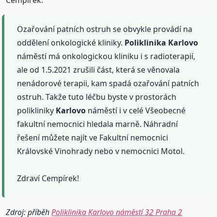
Cempírek.
Ozařování patních ostruh se obvykle provádí na
oddělení onkologické kliniky.
Poliklinika
Karlovo
náměstí má onkologickou kliniku i s radioterapií,
ale od 1.5.2021 zrušili část, která se věnovala
nenádorové terapii, kam spadá ozařování patních
ostruh. Takže tuto léčbu byste v prostorách
polikliniky
Karlovo
náměstí i v celé Všeobecné
fakultní nemocnici hledala marně. Náhradní
řešení můžete najít ve Fakultní nemocnici
Královské Vinohrady nebo v nemocnici Motol.
Zdraví Cempírek!
Zdroj: příběh
Poliklinika Karlovo náměstí 32 Praha 2