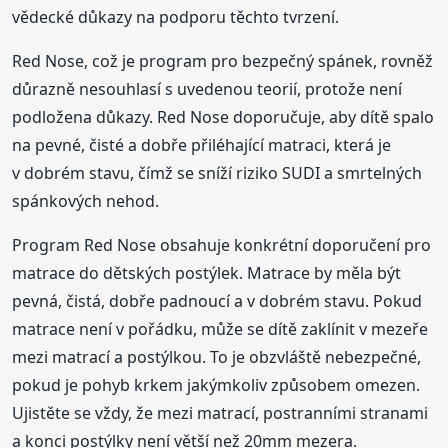
vědecké důkazy na podporu těchto tvrzení.
Red Nose, což je program pro bezpečný spánek, rovněž
důrazně nesouhlasí s uvedenou teorií, protože není
podložena důkazy. Red Nose doporučuje, aby dítě spalo
na pevné, čisté a dobře přiléhající matraci, která je
v dobrém stavu, čímž se sníží riziko SUDI a smrtelných
spánkových nehod.
Program Red Nose obsahuje konkrétní doporučení pro
matrace do dětských postýlek. Matrace by měla být
pevná, čistá, dobře padnoucí a v dobrém stavu. Pokud
matrace není v pořádku, může se dítě zaklínit v mezeře
mezi matrací a postýlkou. To je obzvláště nebezpečné,
pokud je pohyb krkem jakýmkoliv způsobem omezen.
Ujistěte se vždy, že mezi matrací, postranními stranami
a konci postýlky není větší než 20mm mezera.