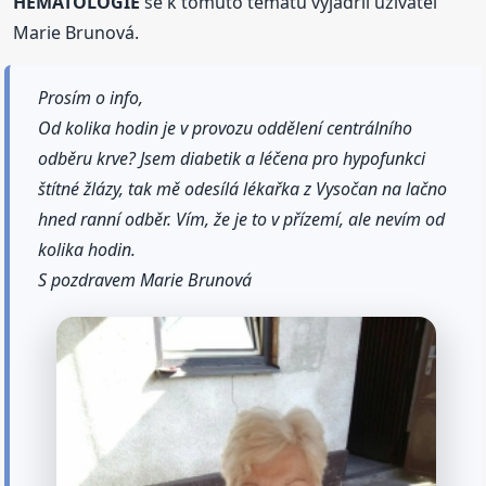
HEMATOLOGIE
se k tomuto tématu vyjádřil uživatel
Marie Brunová.
Prosím o info,
Od kolika hodin je v provozu oddělení centrálního
odběru krve? Jsem diabetik a léčena pro hypofunkci
štítné žlázy, tak mě odesílá lékařka z Vysočan na lačno
hned ranní odběr. Vím, že je to v přízemí, ale nevím od
kolika hodin.
S pozdravem Marie Brunová