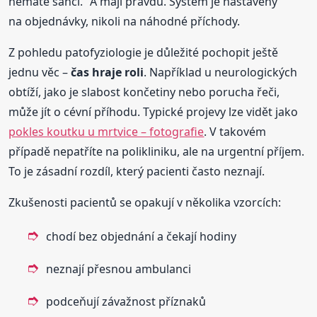
nemáte šanci.“ A mají pravdu. Systém je nastavený
na objednávky, nikoli na náhodné příchody.
Z pohledu patofyziologie je důležité pochopit ještě
jednu věc –
čas hraje roli
. Například u neurologických
obtíží, jako je slabost končetiny nebo porucha řeči,
může jít o cévní příhodu. Typické projevy lze vidět jako
pokles koutku u mrtvice – fotografie
. V takovém
případě nepatříte na polikliniku, ale na urgentní příjem.
To je zásadní rozdíl, který pacienti často neznají.
Zkušenosti pacientů se opakují v několika vzorcích:
chodí bez objednání a čekají hodiny
neznají přesnou ambulanci
podceňují závažnost příznaků