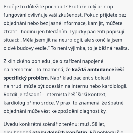
Proč je to důležité pochopit? Protože celý princip
fungování ovlivňuje vaši zkušenost. Pokud přijdete bez
objednání nebo bez jasné informace, kam jít, můžete
ztratit i hodinu jen hledáním. Typicky pacienti popisují
situaci: „Měla jsem jít na neurologii, ale skončila jsem
o dvě budovy vedle.“ To není výjimka, to je běžná realita.
Z klinického pohledu jde o zařízení napojené
na nemocnici. To znamená, že
každá ambulance řeší
specifický problém
. Například pacient s bolestí
na hrudi může být odeslán na internu nebo kardiologii.
Rozdíl je zásadní – internista řeší širší kontext,
kardiolog přímo srdce. V praxi to znamená, že špatné
objednání může vést ke zpoždění diagnostiky.
Uvedu konkrétní scénář z terénu: muž, 58 let,
dlouhodobé
otoky dolních končetin
. Při pohledu šlo