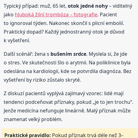
Typický případ: muž, 65 let,
otok jedné nohy
– viditelný
jako
hluboká žilní trombóza – fotografie
. Pacient
to ignoroval týden. Nakonec skončil s plicní embolií.
Praktický dopad? Každý jednostranný otok je důvod
k vyšetření.
Další scénář: žena s
bušením srdce
. Myslela si, že jde
o stres. Ve skutečnosti šlo o arytmii. Na poliklinice byla
odeslána na kardiologii, kde se potvrdila diagnóza. Bez
vyšetření by riziko zůstalo skryté.
Z diskuzí pacientů vyplývá zajímavý vzorec: lidé mají
tendenci podceňovat příznaky, pokud „je to jen trochu“.
Jenže medicína nefunguje lineárně. Malý příznak může
znamenat velký problém.
Praktické pravidlo:
Pokud příznak trvá déle než 3–