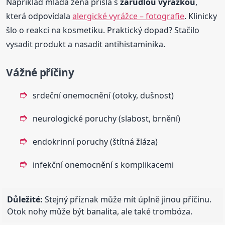
Například mladá žena přišla s
zarudlou vyrážkou
,
která odpovídala
alergické vyrážce – fotografie
. Klinicky
šlo o reakci na kosmetiku. Praktický dopad? Stačilo
vysadit produkt a nasadit antihistaminika.
Vážné příčiny
srdeční onemocnění (otoky, dušnost)
neurologické poruchy (slabost, brnění)
endokrinní poruchy (štítná žláza)
infekční onemocnění s komplikacemi
Důležité:
Stejný příznak může mít úplně jinou příčinu.
Otok nohy může být banalita, ale také trombóza.