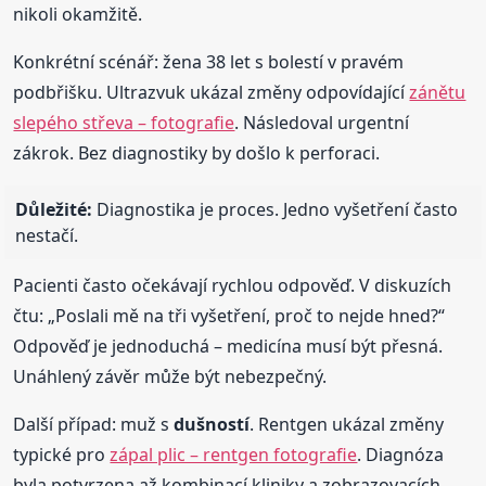
nikoli okamžitě.
Konkrétní scénář: žena 38 let s bolestí v pravém
podbřišku. Ultrazvuk ukázal změny odpovídající
zánětu
slepého střeva – fotografie
. Následoval urgentní
zákrok. Bez diagnostiky by došlo k perforaci.
Důležité:
Diagnostika je proces. Jedno vyšetření často
nestačí.
Pacienti často očekávají rychlou odpověď. V diskuzích
čtu: „Poslali mě na tři vyšetření, proč to nejde hned?“
Odpověď je jednoduchá – medicína musí být přesná.
Unáhlený závěr může být nebezpečný.
Další případ: muž s
dušností
. Rentgen ukázal změny
typické pro
zápal plic – rentgen fotografie
. Diagnóza
byla potvrzena až kombinací kliniky a zobrazovacích