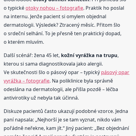
o typické
otoky nohou – fotografie
. Praktik ho poslal
na internu. Jenže pacient si omylem objednal
dermatologii. Výsledek? Ztracený měsíc. Přitom šlo
o srdeční selhání. To je přesně ten praktický dopad,
o kterém mluvím.
Další scénář: žena 45 let,
kožní vyrážka na trupu
,
kterou si sama diagnostikovala jako alergii.
Ve skutečnosti šlo o pásový opar – typický
pásový opar
vyrážka – fotografie
. Na poliklinice byla správně
odeslána na dermatologii, ale přišla pozdě – léčba
antivirotiky už nebyla tak účinná.
Diskuze pacientů často ukazují podobné vzorce. Jedna
paní napsala: „Nejhorší je se tam vyznat, nikdo vám
pořádně neřekne, kam jít.“ Jiný pacient: „Bez objednání