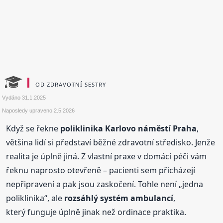
OD ZDRAVOTNÍ SESTRY
Vydáno
31.1.2025
Naposledy upraveno
2.5.2026
Když se řekne
poliklinika Karlovo náměstí Praha
,
většina lidí si představí běžné zdravotní středisko. Jenže
realita je úplně jiná. Z vlastní praxe v domácí péči vám
řeknu naprosto otevřeně – pacienti sem přicházejí
nepřipravení a pak jsou zaskočení. Tohle není „jedna
poliklinika“, ale
rozsáhlý systém ambulancí
,
který funguje úplně jinak než ordinace praktika.