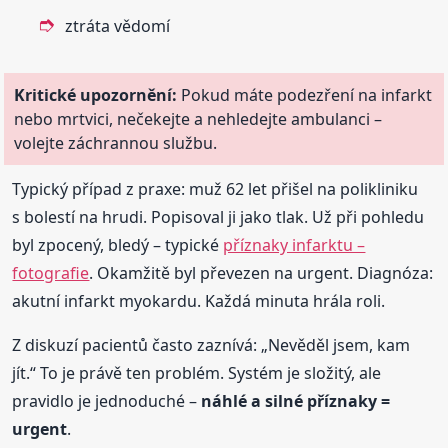
ztráta vědomí
Kritické upozornění:
Pokud máte podezření na infarkt
nebo mrtvici, nečekejte a nehledejte ambulanci –
volejte záchrannou službu.
Typický případ z praxe: muž 62 let přišel na polikliniku
s bolestí na hrudi. Popisoval ji jako tlak. Už při pohledu
byl zpocený, bledý – typické
příznaky infarktu –
fotografie
. Okamžitě byl převezen na urgent. Diagnóza:
akutní infarkt myokardu. Každá minuta hrála roli.
Z diskuzí pacientů často zaznívá: „Nevěděl jsem, kam
jít.“ To je právě ten problém. Systém je složitý, ale
pravidlo je jednoduché –
náhlé a silné příznaky =
urgent
.