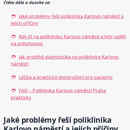
Čtěte dále a dozvíte se:
Jaké problémy řeší poliklinika Karlovo náměstí a
jejich příčiny
Kdy jít na polikliniku Karlovo náměstí a kdy raději
na pohotovost
Jak probíhá diagnostika na poliklinice Karlovo
náměstí
Léčba a praktická doporučení pro pacienty
FAQ – Poliklinika Karlovo náměstí Praha
prakticky
Jaké problémy řeší poliklinika
Karlovo náměstí a jejich příčiny