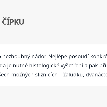
 ČÍPKU
o nezhoubný nádor. Nejlépe posoudí konkrét
, zda je nutné histologické vyšetření a pak 
ech možných sliznicích – žaludku, dvanácte