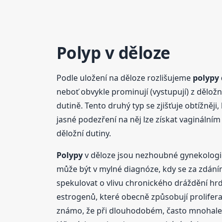
Polyp v děloze
Podle uložení na děloze rozlišujeme
polypy
neboť obvykle prominují (vystupují) z děložn
dutině. Tento druhý typ se zjišťuje obtížně
jasné podezření na něj lze získat vaginální
děložní dutiny.
Polypy
v děloze jsou nezhoubné gynekologick
může být v mylné diagnóze, kdy se za zdán
spekulovat o vlivu chronického dráždění hrd
estrogenů, které obecně způsobují proliferac
známo, že při dlouhodobém, často mnohaleté