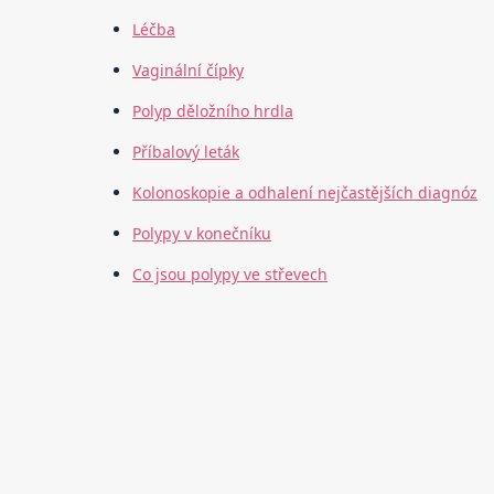
Léčba
Vaginální čípky
Polyp děložního hrdla
Příbalový leták
Kolonoskopie a odhalení nejčastějších diagnóz
Polypy v konečníku
Co jsou polypy ve střevech