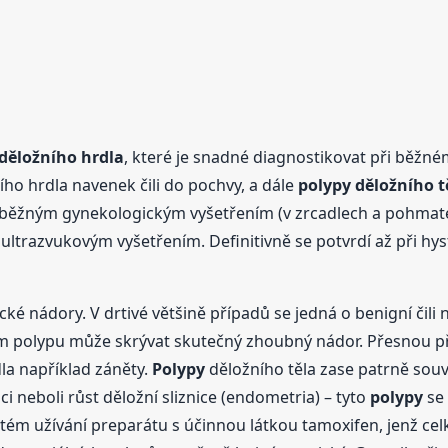
děložního hrdla
, které je snadné diagnostikovat při běžn
ího hrdla navenek čili do pochvy, a dále
polypy
děložního t
ji, běžným gynekologickým vyšetřením (v zrcadlech a pohmate
m ultrazvukovým vyšetřením. Definitivně se potvrdí až při 
é nádory. V drtivé většině případů se jedná o benigní čili 
ím polypu může skrývat skutečný zhoubný nádor. Přesnou p
la například záněty.
Polypy
děložního těla zase patrně so
i neboli růst děložní sliznice (endometria) – tyto
polypy
se 
m užívání preparátu s účinnou látkou tamoxifen, jenž cel