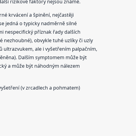
alší rizikové faktory nejsou známé.
é krvácení a špinění, nejčastěji
 se jedná o typicky nadměrně silné
i nespecifický příznak řady dalších
 nezhoubné), obvykle tuhé uzlíky či uzly
mů ultrazvukem, ale i vyšetřením palpačním,
nezměněna). Dalším symptomem může být
atický a může být náhodným nálezem
é vyšetření (v zrcadlech a pohmatem)