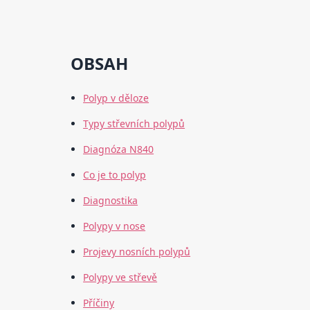
OBSAH
Polyp v děloze
Typy střevních polypů
Diagnóza N840
Co je to polyp
Diagnostika
Polypy v nose
Projevy nosních polypů
Polypy ve střevě
Příčiny