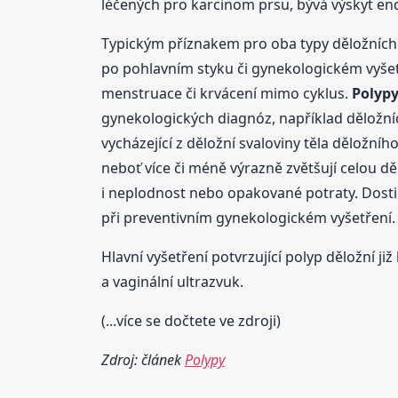
léčených pro karcinom prsu, bývá výskyt end
Typickým příznakem pro oba typy děložních po
po pohlavním styku či gynekologickém vyšetř
menstruace či krvácení mimo cyklus.
Polyp
gynekologických diagnóz, například děložníc
vycházející z děložní svaloviny těla děložní
neboť více či méně výrazně zvětšují celou 
i neplodnost nebo opakované potraty. Dosti
při preventivním gynekologickém vyšetření.
Hlavní vyšetření potvrzující polyp děložní j
a vaginální ultrazvuk.
(...více se dočtete ve zdroji)
Zdroj: článek
Polypy