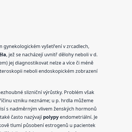
ém gynekologickém vyšetření v zrcadlech,
ěla
, jež se nacházejí uvnitř dělohy neboli v d.
m) jej diagnostikovat nelze a více či méně
hysteroskopii neboli endoskopickém zobrazení
nezhoubné slizniční výrůstky. Problém však
říčinu vzniku neznáme; u p. hrdla můžeme
uvisí s nadměrným vlivem ženských hormonů
také často nazývají
polypy
endometriální. Je
kově tlumí působení estrogenů u pacientek