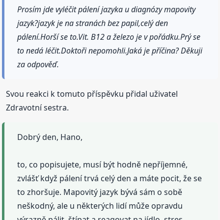
Prosím jde vyléčit pálení jazyka u diagnózy mapovity
jazyk?jazyk je na stranách bez papil,celý den
pálení.Horší se to.Vit. B12 a železo je v pořádku.Prý se
to nedá léčit.Doktoři nepomohli.Jaká je příčina? Děkuji
za odpověď.
Svou reakci k tomuto příspěvku přidal uživatel
Zdravotní sestra.
Dobrý den, Hano,
to, co popisujete, musí být hodně nepříjemné,
zvlášť když pálení trvá celý den a máte pocit, že se
to zhoršuje. Mapovitý jazyk bývá sám o sobě
neškodný, ale u některých lidí může opravdu
výrazně pálit, štípat a reagovat na jídlo, stres,