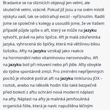
Bradavice se na sliznicích objevují jen velmi, ale
skutečně velmi, vzácně. Pokud již jsou a na svém místě
výskytu vadí, tak se odstraňují excizí - vyříznutím. Radili
jsme se společně s kolegy a usoudili jsme, že ve Vašem
případě půjde spíše o aft, který se může na
jazyku
vytvořit, právě na jeho špičce. Aft je malá zduřeninka
jazyka, vyhrocená do špičky, která má většinou bílou
šošolku. Afty na
jazyku
vznikají jako reakce
na hormonální nebo vitamínovou nerovnováhu. Aft
na
jazyku
bolí při mluvení nebo při jídle. Afty obvykle
do týdne spontánně zmizí. Pro zmírnění nepříjemných
pocitů je vhodné potírat aft na
jazyku
tinkturou JOX –
roztok, anebo na několik hodin Vás také bezpečně
před bolestí z aftu ochrání nová moderní náplast
na afty. Náplast na afty je malinká jemňoulinká
organická fólie, která je navíc napuštěna léčivým