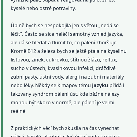
kyselé nebo ostré potraviny.
Úplně bych se nespokojila jen s větou „nedá se
léčit“. Často se sice neléčí samotný vzhled jazyka,
ale dá se hledat a tlumit to, co pálení zhoršuje.
Kromě B12 a železa bych se ještě ptala na kyselinu
listovou, zinek, cukrovku, štítnou žlázu, reflux,
sucho v ústech, kvasinkovou infekci, dráždivé
zubní pasty, ústní vody, alergii na zubní materiály
nebo léky. Někdy se k mapovitému
jazyku
přidá i
takzvaný syndrom pálení úst, kde běžné nálezy
mohou být skoro v normě, ale pálení je velmi
reálné.
Z praktických věcí bych zkusila na čas vynechat
pálivé, kyselé, alkohol, silné ústní vody a pasty s