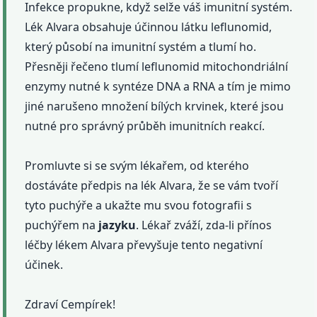
Infekce propukne, když selže váš imunitní systém.
Lék Alvara obsahuje účinnou látku leflunomid,
který působí na imunitní systém a tlumí ho.
Přesněji řečeno tlumí leflunomid mitochondriální
enzymy nutné k syntéze DNA a RNA a tím je mimo
jiné narušeno množení bílých krvinek, které jsou
nutné pro správný průběh imunitních reakcí.
Promluvte si se svým lékařem, od kterého
dostáváte předpis na lék Alvara, že se vám tvoří
tyto puchýře a ukažte mu svou fotografii s
puchýřem na
jazyku
. Lékař zváží, zda-li přínos
léčby lékem Alvara převyšuje tento negativní
účinek.
Zdraví Cempírek!