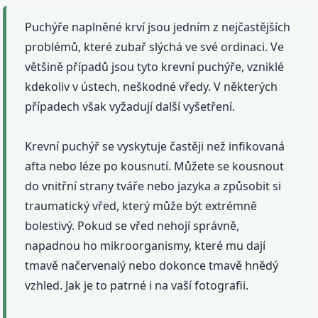
Puchýře naplněné krví jsou jedním z nejčastějších
problémů, které zubař slýchá ve své ordinaci. Ve
většině případů jsou tyto krevní puchýře, vzniklé
kdekoliv v ústech, neškodné vředy. V některých
případech však vyžadují další vyšetření.
Krevní puchýř se vyskytuje častěji než infikovaná
afta nebo léze po kousnutí. Můžete se kousnout
do vnitřní strany tváře nebo jazyka a způsobit si
traumatický vřed, který může být extrémně
bolestivý. Pokud se vřed nehojí správně,
napadnou ho mikroorganismy, které mu dají
tmavě načervenalý nebo dokonce tmavě hnědý
vzhled. Jak je to patrné i na vaší fotografii.