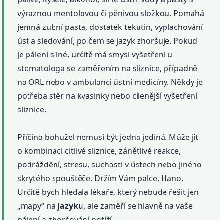
výraznou mentolovou či pěnivou složkou. Pomáhá
jemná zubní pasta, dostatek tekutin, vyplachování
úst a sledování, po čem se jazyk zhoršuje. Pokud
je pálení silné, určitě má smysl vyšetření u
stomatologa se zaměřením na sliznice, případně
na ORL nebo v ambulanci ústní medicíny. Někdy je
potřeba stěr na kvasinky nebo cílenější vyšetření
sliznice.
Příčina bohužel nemusí být jedna jediná. Může jít
o kombinaci citlivé sliznice, zánětlivé reakce,
podráždění, stresu, suchosti v ústech nebo jiného
skrytého spouštěče. Držím Vám palce, Hano.
Určitě bych hledala lékaře, který nebude řešit jen
„mapy“ na
jazyku
, ale zaměří se hlavně na vaše
pálení a zhoršování potíží.