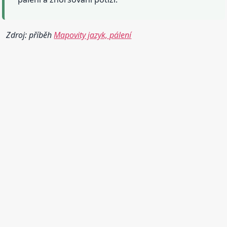
Zdroj: příběh
Mapovity jazyk, pálení