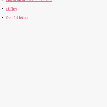
Příčiny
Domácí léčba