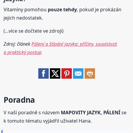
Vitamíny pomohou
pouze tehdy
, pokud je prokázán
jejich nedostatek.
(...více se dočtete ve zdroji)
Zdroj: článek
Pálení a štípání jazyka: příčiny, souvislosti
a praktický postup
Poradna
V naší poradně s názvem
MAPOVITY JAZYK, PÁLENÍ
se
k tomuto tématu vyjádřil uživatel Hana.