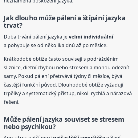
neznamená poškození jazyka.
Jak dlouho může pálení a štípání jazyka
trvat?
Doba trvání pálení jazyka je
velmi individuální
a pohybuje se od několika dnů až po měsíce.
Krátkodobé obtíže často souvisejí s podrážděním
sliznice, dietní chybou nebo stresem a mohou odeznít
samy. Pokud pálení přetrvává týdny či měsíce, bývá
častější funkční původ. Dlouhodobé obtíže vyžadují
trpělivý a systematický přístup, nikoli rychlá a nárazová
řešení.
Může pálení jazyka souviset se stresem
nebo psychikou?
Ano, stres patří mezi
nejčastější spouštěče
pálení