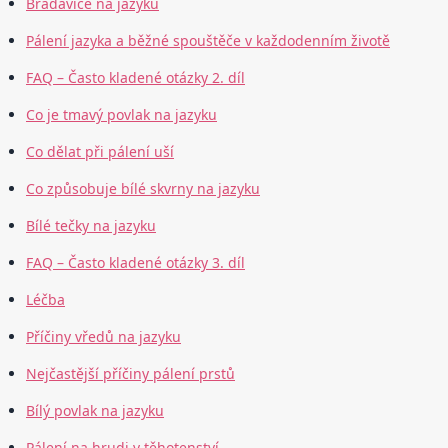
Bradavice na jazyku
Pálení jazyka a běžné spouštěče v každodenním životě
FAQ – Často kladené otázky 2. díl
Co je tmavý povlak na jazyku
Co dělat při pálení uší
Co způsobuje bílé skvrny na jazyku
Bílé tečky na jazyku
FAQ – Často kladené otázky 3. díl
Léčba
Příčiny vředů na jazyku
Nejčastější příčiny pálení prstů
Bílý povlak na jazyku
Pálení na hrudi v těhotenství