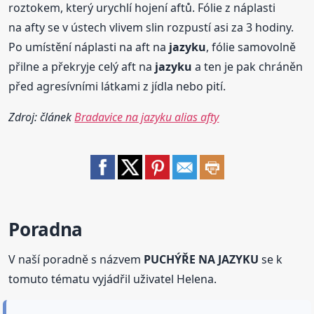
roztokem, který urychlí hojení aftů. Fólie z náplasti
na afty se v ústech vlivem slin rozpustí asi za 3 hodiny.
Po umístění náplasti na aft na
jazyku
, fólie samovolně
přilne a překryje celý aft na
jazyku
a ten je pak chráněn
před agresívními látkami z jídla nebo pití.
Zdroj: článek
Bradavice na jazyku alias afty
Poradna
V naší poradně s názvem
PUCHÝŘE NA JAZYKU
se k
tomuto tématu vyjádřil uživatel Helena.