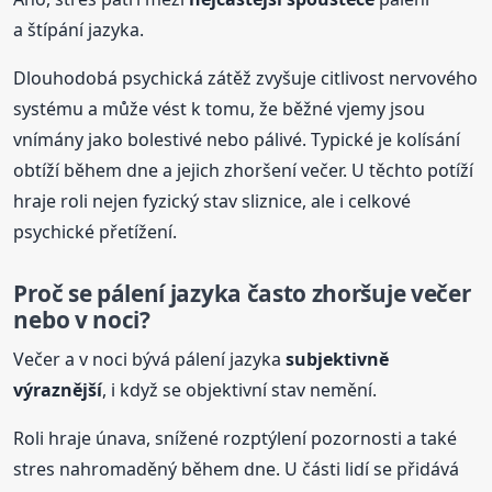
a štípání jazyka.
Dlouhodobá psychická zátěž zvyšuje citlivost nervového
systému a může vést k tomu, že běžné vjemy jsou
vnímány jako bolestivé nebo pálivé. Typické je kolísání
obtíží během dne a jejich zhoršení večer. U těchto potíží
hraje roli nejen fyzický stav sliznice, ale i celkové
psychické přetížení.
Proč se pálení jazyka často zhoršuje večer
nebo v noci?
Večer a v noci bývá pálení jazyka
subjektivně
výraznější
, i když se objektivní stav nemění.
Roli hraje únava, snížené rozptýlení pozornosti a také
stres nahromaděný během dne. U části lidí se přidává