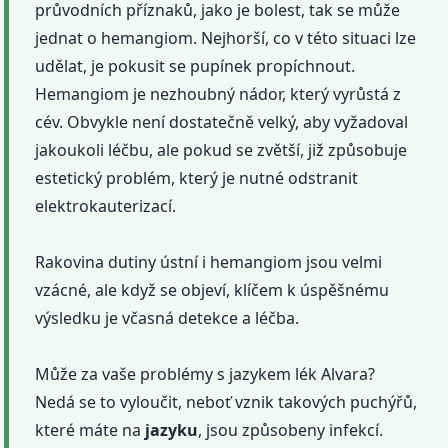
průvodních příznaků, jako je bolest, tak se může
jednat o hemangiom. Nejhorší, co v této situaci lze
udělat, je pokusit se pupínek propíchnout.
Hemangiom je nezhoubný nádor, který vyrůstá z
cév. Obvykle není dostatečně velký, aby vyžadoval
jakoukoli léčbu, ale pokud se zvětší, již způsobuje
estetický problém, který je nutné odstranit
elektrokauterizací.
Rakovina dutiny ústní i hemangiom jsou velmi
vzácné, ale když se objeví, klíčem k úspěšnému
výsledku je včasná detekce a léčba.
Může za vaše problémy s jazykem lék Alvara?
Nedá se to vyloučit, neboť vznik takových puchýřů,
které máte na
jazyku
, jsou způsobeny infekcí.