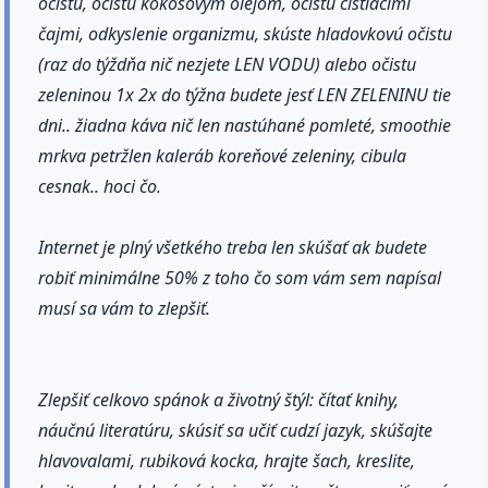
očistu, očistu kokosovým olejom, očistu čistiacimi
čajmi, odkyslenie organizmu, skúste hladovkovú očistu
(raz do týždňa nič nezjete LEN VODU) alebo očistu
zeleninou 1x 2x do týžna budete jesť LEN ZELENINU tie
dni.. žiadna káva nič len nastúhané pomleté, smoothie
mrkva petržlen kaleráb koreňové zeleniny, cibula
cesnak.. hoci čo.
Internet je plný všetkého treba len skúšať ak budete
robiť minimálne 50% z toho čo som vám sem napísal
musí sa vám to zlepšiť.
Zlepšiť celkovo spánok a životný štýl: čítať knihy,
náučnú literatúru, skúsiť sa učiť cudzí jazyk, skúšajte
hlavovalami, rubiková kocka, hrajte šach, kreslite,