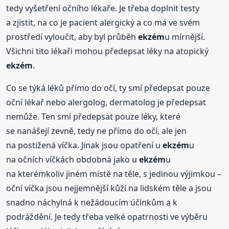
tedy vyšetření očního lékaře. Je třeba doplnit testy
a zjistit, na co je pacient alergický a co má ve svém
prostředí vyloučit, aby byl průběh
ekzém
u mírnější.
Všichni tito lékaři mohou předepsat léky na atopický
ekzém
.
Co se týká léků přímo do očí, ty smí předepsat pouze
oční lékař nebo alergolog, dermatolog je předepsat
nemůže. Ten smí předepsat pouze léky, které
se nanášejí zevně, tedy ne přímo do očí, ale jen
na postižená víčka. Jinak jsou opatření u
ekzém
u
na očních víčkách obdobná jako u
ekzém
u
na kterémkoliv jiném místě na těle, s jedinou výjimkou –
oční víčka jsou nejjemnější kůží na lidském těle a jsou
snadno náchylná k nežádoucím účinkům a k
podráždění. Je tedy třeba velké opatrnosti ve výběru