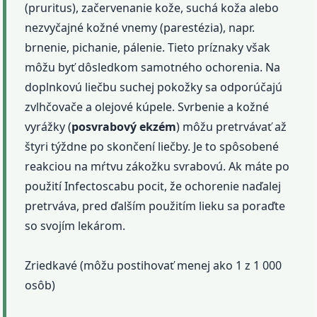
(pruritus), začervenanie kože, suchá koža alebo
nezvyčajné kožné vnemy (parestézia), napr.
brnenie, pichanie, pálenie. Tieto príznaky však
môžu byť dôsledkom samotného ochorenia. Na
doplnkovú liečbu suchej pokožky sa odporúčajú
zvlhčovače a olejové kúpele. Svrbenie a kožné
vyrážky (
posvrabový
ekzém
) môžu pretrvávať až
štyri týždne po skončení liečby. Je to spôsobené
reakciou na mŕtvu zákožku svrabovú. Ak máte po
použití Infectoscabu pocit, že ochorenie naďalej
pretrváva, pred ďalším použitím lieku sa poraďte
so svojím lekárom.
Zriedkavé (môžu postihovať menej ako 1 z 1 000
osôb)