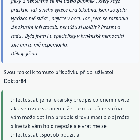
fleky, z některého se mě udělá pupínek , který když
praskne ,tak s něho vyteče čirá tekutina. Jsem zoufalá ,
vyrážka mě svědí , nejvíce v noci. Tak jsem se rozhodla
,že zkusím infectocab, nemůžu si ublížit ? Prosím o
radu . Byla jsem i u specialisty v brněnské nemocnici
,ale ani ta mě nepomohla.
Děkuji Jiřina
Svou reakci k tomuto příspěvku přidal uživatel
Doktor84.
Infectoscab je na lekársky predpíš čo onem nevíte
ako sem zde spomenul že nie moc učine kožna
vám može dat i na predpis sirovu mast ale aj máte
silne tak vám hold nepože ale vratime se
Infectoscab :Spôsob použitia