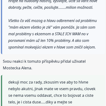
hrajte na hudobný nástroj, vyšívajte, učte sa variť nové
dobroty, pečte, cvičte, posilujte........milion možnosti.
Všetko čo váš mozog a hlavu odbremení od problému
"mám ekzem všetko je zlé" vám pomôže. Ja sám som
mal problémy s ekzemom a STALE ICH MAM no v
porovnaní mám už len 10% problémy. A ako som
spomínal mokvajúci ekzem v hlave som zničil olejom.
Svou reakci k tomuto příspěvku přidal uživatel
Mostecka Alena.
dekuji moc za rady, zkousim vse aby to hlvne
nebylo akutni, jinak mate ve vsem pravdu, clovek
se nema vsemu oddavat, chce to bojovat a ciste
telo, je i cista duse.....diky a mejte se