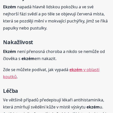
Ekzém
napadá hlavně lidskou pokožku a ve své
nejhorší fázi svědí a po těle se objevují červená místa,
která se později mění v mokvající puchýřky, jimž se říká
papulky nebo pustulky.
Nakažlivost
Ekzém
není přenosná choroba a nikdo se nemůže od
člověka s
ekzém
em nakazit.
Zde se můžete podívat, jak vypadá
ekzém
v oblasti
koutků
.
Léčba
Ve většině případů předepisují lékaři antihistaminika,
která zmírňují svědění kůže v místě výskytu
ekzém
u.