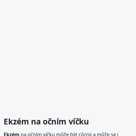
Ekzém
na očním víčku
Ekzém
na očním víčku může být různý a může se i