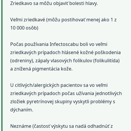
Zriedkavo sa môžu objaviť bolesti hlavy.
Veľmi zriedkavé (môžu postihovať menej ako 1 z
10 000 osôb)
Počas používania Infectoscabu boli vo veľmi
zriedkavých prípadoch hlásené kožné poškodenia
(odreniny), zápaly vlasových folikulov (folikulitída)
a znížená pigmentácia kože.
U citlivých/alergických pacientov sa vo veľmi
zriedkavých prípadoch počas užívania jednotlivých
zložiek pyretrínovej skupiny vyskytli problémy s
dýchaním.
Neznáme (častosť výskytu sa nadá odhadnúť z