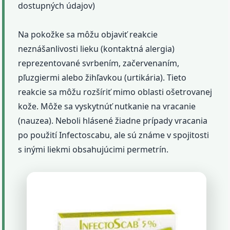
dostupných údajov)
Na pokožke sa môžu objaviť reakcie
neznášanlivosti lieku (kontaktná alergia)
reprezentované svrbením, začervenaním,
pľuzgiermi alebo žihľavkou (urtikária). Tieto
reakcie sa môžu rozšíriť mimo oblasti ošetrovanej
kože. Môže sa vyskytnúť nutkanie na vracanie
(nauzea). Neboli hlásené žiadne prípady vracania
po použití Infectoscabu, ale sú známe v spojitosti
s inými liekmi obsahujúcimi permetrín.