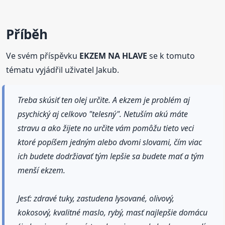
Příběh
Ve svém příspěvku
EKZEM NA HLAVE
se k tomuto
tématu vyjádřil uživatel Jakub.
Treba skúsiť ten olej určite. A ekzem je problém aj
psychický aj celkovo "telesný". Netuším akú máte
stravu a ako žijete no určite vám pomôžu tieto veci
ktoré popíšem jedným alebo dvomi slovami, čím viac
ich budete dodržiavať tým lepšie sa budete mať a tým
menší ekzem.
Jesť: zdravé tuky, zastudena lysované, olivový,
kokosový, kvalitné maslo, rybý, masť najlepšie domácu