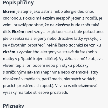
Popis příčiny
Ekzém
je stejně jako astma nebo alergie dědičnou
chorobou. Pokud má
ekzém
alespoň jeden z rodičů, je
velmi pravděpodobné, že na
ekzém
y bude trpět také
dítě.
Ekzém
není vždy alergickou reakcí, ale pokud ano,
jde o reakci na alergeny nebo dráždivé látky vyskytující
se v životním prostředí. Méně často dochází ke vzniku
ekzém
u vyvolaného alergeny ve stravě dítěte (nebo
matky v případě kojení dítěte). Vyrážka se může objevit
vlivem tepla, při pocení nebo při styku pokožky
s dráždivými látkami (např. vlna nebo chemické látky
obsažené v mýdlech, parfémech, pleťových vodách,
pracích prostředcích apod.). Vliv na vznik
ekzém
ové
vyrážky má také stresové prostředí.
Příznaky