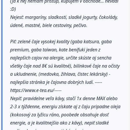
(ja k nej nemám prístup, kupujem v obchode... nevadí
:D)
Nejesť: margaríny, sladkosti, sladké jogurty, čokolády,
údené, mastné, biele cestoviny, pečivo.
Piť: zelené čaje vysokej kvality (gaba katsura, gaba
premium, gaba taiwan, kate benifuki jeden z
najlepšich cajov na alergie, určite skúste aj sencha
všetky čaje nad 8€ sú kvalitné), bilinkové čaje na očisty
a ukludnenie, (medovka, žihlava, čistec lekársky) -
najlepšia stránka je čajovna dobrých ludí. -----
https://www.e-tea.eu/-----
Nepiť: pravidelne veľa kávy, stačí 1x denne MAX alebo
2-3 x týždenne, energiu získate aj z čaju pripadne oleja
(kokosový za lyžicu ráno, poobede obsahuje dosť
energie, a je kvalitnejšia ako z kávy), nepiť sladké