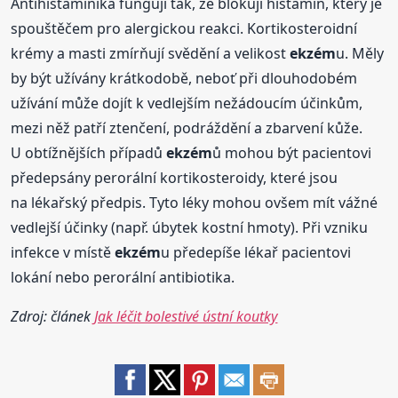
Antihistaminika fungují tak, že blokují histamin, který je
spouštěčem pro alergickou reakci. Kortikosteroidní
krémy a masti zmírňují svědění a velikost
ekzém
u. Měly
by být užívány krátkodobě, neboť při dlouhodobém
užívání může dojít k vedlejším nežádoucím účinkům,
mezi něž patří ztenčení, podráždění a zbarvení kůže.
U obtížnějších případů
ekzém
ů mohou být pacientovi
předepsány perorální kortikosteroidy, které jsou
na lékařský předpis. Tyto léky mohou ovšem mít vážné
vedlejší účinky (např. úbytek kostní hmoty). Při vzniku
infekce v místě
ekzém
u předepíše lékař pacientovi
lokání nebo perorální antibiotika.
Zdroj: článek
Jak léčit bolestivé ústní koutky