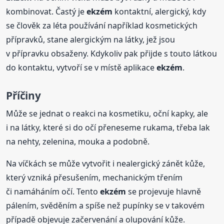
kombinovat. Častý je
ekzém
kontaktní, alergický, kdy
se člověk za léta používání například kosmetických
přípravků, stane alergickým na látky, jež jsou
v přípravku obsaženy. Kdykoliv pak přijde s touto látkou
do kontaktu, vytvoří se v místě aplikace
ekzém
.
Příčiny
Může se jednat o reakci na kosmetiku, oční kapky, ale
i na látky, které si do očí přeneseme rukama, třeba lak
na nehty, zelenina, mouka a podobně.
Na víčkách se může vytvořit i nealergický zánět kůže,
který vzniká přesušením, mechanickým třením
či namáháním očí. Tento
ekzém
se projevuje hlavně
pálením, svěděním a spíše než pupínky se v takovém
případě objevuje začervenání a olupování kůže.