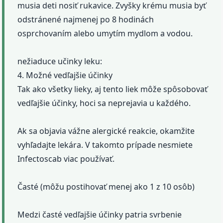
musia deti nosiť rukavice. Zvyšky krému musia byť
odstránené najmenej po 8 hodinách
osprchovaním alebo umytím mydlom a vodou.
nežiaduce učinky leku:
4. Možné vedľajšie účinky
Tak ako všetky lieky, aj tento liek môže spôsobovať
vedľajšie účinky, hoci sa neprejavia u každého.
Ak sa objavia vážne alergické reakcie, okamžite
vyhľadajte lekára. V takomto prípade nesmiete
Infectoscab viac používať.
Časté (môžu postihovať menej ako 1 z 10 osôb)
Medzi časté vedľajšie účinky patria svrbenie