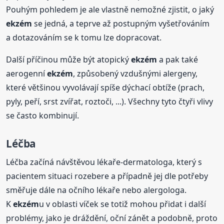
Pouhým pohledem je ale vlastně nemožné zjistit, o jaký
ekzém
se jedná, a teprve až postupným vyšetřováním
a dotazováním se k tomu lze dopracovat.
Další příčinou může být atopický
ekzém
a pak také
aerogenní
ekzém
, způsobený vzdušnými alergeny,
které většinou vyvolávají spíše dýchací obtíže (prach,
pyly, peří, srst zvířat, roztoči, ...). Všechny tyto čtyři vlivy
se často kombinují.
Léčba
Léčba začíná návštěvou lékaře-dermatologa, který s
pacientem situaci rozebere a případně jej dle potřeby
směřuje dále na očního lékaře nebo alergologa.
K
ekzém
u v oblasti víček se totiž mohou přidat i další
problémy, jako je dráždění, oční zánět a podobně, proto