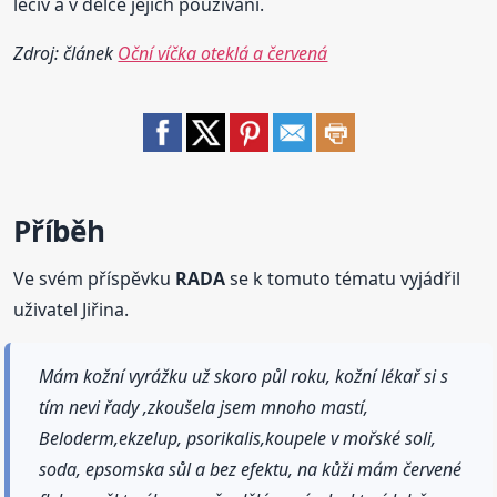
léčiv a v délce jejich používání.
Zdroj: článek
Oční víčka oteklá a červená
Příběh
Ve svém příspěvku
RADA
se k tomuto tématu vyjádřil
uživatel Jiřina.
Mám kožní vyrážku už skoro půl roku, kožní lékař si s
tím nevi řady ,zkoušela jsem mnoho mastí,
Beloderm,ekzelup, psorikalis,koupele v mořské soli,
soda, epsomska sůl a bez efektu, na kůži mám červené