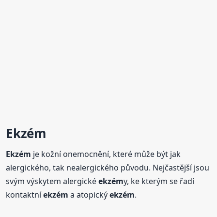
Ekzém
Ekzém
je kožní onemocnění, které může být jak
alergického, tak nealergického původu. Nejčastější jsou
svým výskytem alergické
ekzém
y, ke kterým se řadí
kontaktní
ekzém
a atopický
ekzém
.