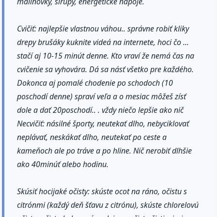
malinovky, sirupy, energetické nápoje.
Cvičiť: najlepšie vlastnou váhou.. správne robiť kliky
drepy brušáky kuknite videá na internete, hoci čo ...
stačí aj 10-15 minút denne. Kto vraví že nemá čas na
cvičenie sa vyhovára. Dá sa násť všetko pre každého.
Dokonca aj pomalé chodenie po schodoch (10
poschodí denne) spraví veľa a o mesiac môžeš zísť
dole a dať 20poschodí.. . vždy niečo lepšie ako nič
Necvičiť: násilné športy, neutekať dlho, nebyciklovať
neplávať, neskákať dlho, neutekať po ceste a
kameňoch ale po tráve a po hline. Nič nerobiť dlhšie
ako 40minúť alebo hodinu.
Skúsiť hocijaké očisty: skúste ocot na ráno, očistu s
citrónmi (každý deň šťavu z citrónu), skúste chlorelovú