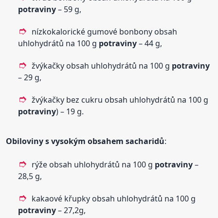
potraviny
– 59 g,
nízkokalorické gumové bonbony obsah
uhlohydrátů na 100 g
potraviny
– 44 g,
žvýkačky obsah uhlohydrátů na 100 g
potraviny
– 29 g,
žvýkačky bez cukru obsah uhlohydrátů na 100 g
potraviny
) – 19 g.
Obiloviny s vysokým obsahem sacharidů
:
rýže obsah uhlohydrátů na 100 g
potraviny
–
28,5 g,
kakaové křupky obsah uhlohydrátů na 100 g
potraviny
– 27,2g,