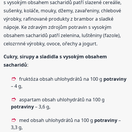
s vysokým obsahem sacharidů patří slazené cereálie,
sušenky, koláče, mouky, džemy, zavařeniny, chlebové
výrobky, rafinované produkty z brambor a sladké
nápoje. Ke zdravým zdrojům potravin s vysokým
obsahem sacharidů patří zelenina, luštěniny (fazole),
celozrnné výrobky, ovoce, ořechy a jogurt.
Cukry, sirupy a sladidla s vysokým obsahem
sacharidů
:
fruktóza obsah uhlohydrátů na 100 g
potraviny
– 4 g,
aspartam obsah uhlohydrátů na 100 g
potraviny
– 3,6 g,
med obsah uhlohydrátů na 100 g
potraviny
–
3,3 g,