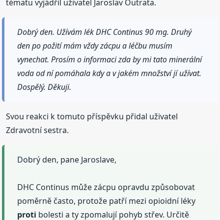
tématu vyjádřil uživatel Jaroslav Outrata.
Dobrý den. Užívám lék DHC Continus 90 mg. Druhý
den po požití mám vždy zácpu a léčbu musím
vynechat. Prosím o informaci zda by mi tato minerální
voda od ní pomáhala kdy a v jakém množství jí užívat.
Dospělý. Děkuji.
Svou reakci k tomuto příspěvku přidal uživatel
Zdravotní sestra.
Dobrý den, pane Jaroslave,
DHC Continus může zácpu opravdu způsobovat
poměrně často, protože patří mezi opioidní léky
proti
bolesti a ty zpomalují pohyb střev. Určitě