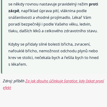
se někdy rovnou nastavuje pravidelný režim
proti
zácpě
, například úprava pití, vláknina podle
snášenlivosti a vhodné projímadlo. Lékař Vám
poradí bezpečněji i podle Vašeho věku, ledvin,
tlaku, dalších léků a celkového zdravotního stavu.
Kdyby se přidaly silné bolesti břicha, zvracení,
nafouklé břicho, nemožnost odchodu plynů nebo
krev ve stolici, nečekala bych a řešila bych to hned
s lékařem.
Zdroj: příběh
Za jak dlouho účinkuje šaratice: kdy čekat první
efekt