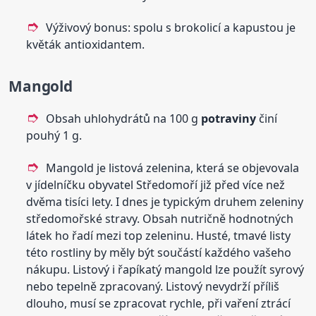
Výživový bonus: spolu s brokolicí a kapustou je
květák antioxidantem.
Mangold
Obsah uhlohydrátů na 100 g
potraviny
činí
pouhý 1 g.
Mangold je listová zelenina, která se objevovala
v jídelníčku obyvatel Středomoří již před více než
dvěma tisíci lety. I dnes je typickým druhem zeleniny
středomořské stravy. Obsah nutričně hodnotných
látek ho řadí mezi top zeleninu. Husté, tmavé listy
této rostliny by měly být součástí každého vašeho
nákupu. Listový i řapíkatý mangold lze použít syrový
nebo tepelně zpracovaný. Listový nevydrží příliš
dlouho, musí se zpracovat rychle, při vaření ztrácí