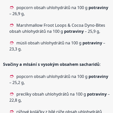
popcorn obsah uhlohydrátů na 100 g
potraviny
– 26,9 g,
Marshmallow Froot Loops & Cocoa Dyno-Bites
obsah uhlohydrátů na 100 g
potraviny
– 25,9 g,
müsli obsah uhlohydrátů na 100 g
potraviny
–
23,3 g.
Svačiny a mlsání s vysokým obsahem sacharidů
:
popcorn obsah uhlohydrátů na 100 g
potraviny
– 25,2 g,
preclíky obsah uhlohydrátů na 100 g
potraviny
–
22,8 g,
rýžové koláčky z bílé rýže obsah uhlohydrátů