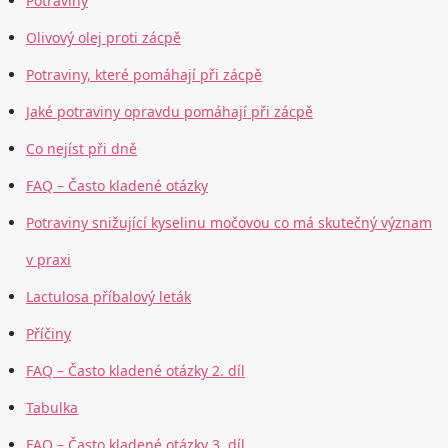
Potraviny
Olivový olej proti zácpě
Potraviny, které pomáhají při zácpě
Jaké potraviny opravdu pomáhají při zácpě
Co nejíst při dně
FAQ – Často kladené otázky
Potraviny snižující kyselinu močovou co má skutečný význam
v praxi
Lactulosa příbalový leták
Příčiny
FAQ – Často kladené otázky 2. díl
Tabulka
FAQ – Často kladené otázky 3. díl