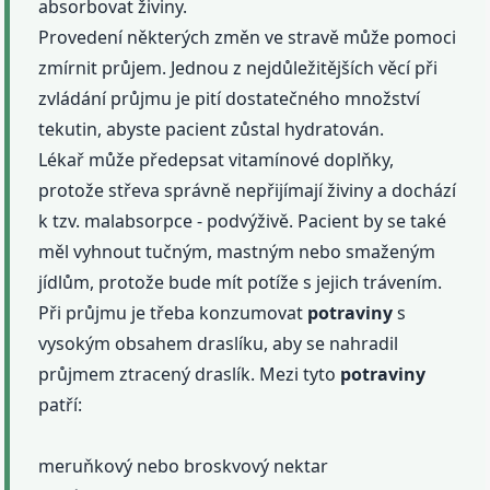
absorbovat živiny.
Provedení některých změn ve stravě může pomoci
zmírnit průjem. Jednou z nejdůležitějších věcí při
zvládání průjmu je pití dostatečného množství
tekutin, abyste pacient zůstal hydratován.
Lékař může předepsat vitamínové doplňky,
protože střeva správně nepřijímají živiny a dochází
k tzv. malabsorpce - podvýživě. Pacient by se také
měl vyhnout tučným, mastným nebo smaženým
jídlům, protože bude mít potíže s jejich trávením.
Při průjmu je třeba konzumovat
potraviny
s
vysokým obsahem draslíku, aby se nahradil
průjmem ztracený draslík. Mezi tyto
potraviny
patří:
meruňkový nebo broskvový nektar