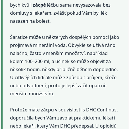
bych kvůli
zácpě
léčbu sama nevysazovala bez
domluvy s lékařem, zvlášť pokud Vám byl lék
nasazen na bolest.
Šaratice může u některých dospělých pomoci jako
projímavá minerální voda. Obvykle se užívá ráno
nalačno, často v menším množství, například
kolem 100–200 ml, a účinek se může objevit za
několik hodin, někdy přibližně během dopoledne.
U citlivějších lidí ale může způsobit průjem, křeče
nebo odvodnění, proto je lepší začít opatrně
menším množstvím.
Protože máte zácpu v souvislosti s DHC Continus,
doporučila bych Vám zavolat praktickému lékaři
nebo lékaři, který Vám DHC předepsal. U opioidů