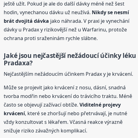
ještě užít. Pokud je ale do další dávky méně než šest
hodin, vynechanou dávku už neužívá.
Nikdy se nesmí
brát dvojitá dávka
jako náhrada. V praxi je vynechání
dávky u Pradax y rizikovější než u Warfarinu, protože
ochrana proti sraženinám rychle slábne.
Jaké jsou nejčastější nežádoucí účinky léku
Pradaxa
?
Nejčastějším nežádoucím účinkem Pradax y je krvácení.
Může se projevit jako krvácení z nosu, dásní, snadná
tvorba modřin nebo krvácení do trávicího traktu. Méně
často se objevují zažívací obtíže.
Viditelné projevy
krvácení
, které se zhoršují nebo přetrvávají, je nutné
vždy konzultovat s lékařem. Včasná reakce výrazně
snižuje riziko závažných komplikací.