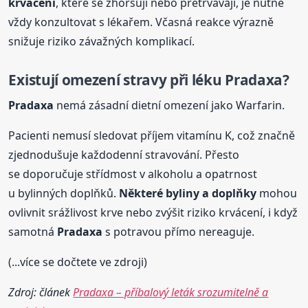
krvácení
, které se zhoršují nebo přetrvávají, je nutné
vždy konzultovat s lékařem. Včasná reakce výrazně
snižuje riziko závažných komplikací.
Existují omezení stravy při léku
Pradaxa
?
Pradaxa
nemá zásadní dietní omezení jako Warfarin.
Pacienti nemusí sledovat příjem vitamínu K, což značně
zjednodušuje každodenní stravování. Přesto
se doporučuje střídmost v alkoholu a opatrnost
u bylinných doplňků.
Některé byliny a doplňky
mohou
ovlivnit srážlivost krve nebo zvýšit riziko krvácení, i když
samotná
Pradaxa
s potravou přímo nereaguje.
(...více se dočtete ve zdroji)
Zdroj: článek
Pradaxa – příbalový leták srozumitelně a