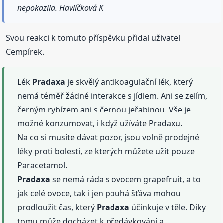
nepokazila. Havlíčková K
Svou reakci k tomuto příspěvku přidal uživatel
Cempírek.
Lék
Pradaxa
je skvělý antikoagulační lék, který
nemá téměř žádné interakce s jídlem. Ani se zelím,
černým rybízem ani s černou jeřabinou. Vše je
možné konzumovat, i když užíváte Pradaxu.
Na co si musíte dávat pozor, jsou volně prodejné
léky proti bolesti, ze kterých můžete užít pouze
Paracetamol.
Pradaxa
se nemá ráda s ovocem grapefruit, a to
jak celé ovoce, tak i jen pouhá šťáva mohou
prodloužit čas, který
Pradaxa
účinkuje v těle. Diky
tomu může docházet k předávkování a