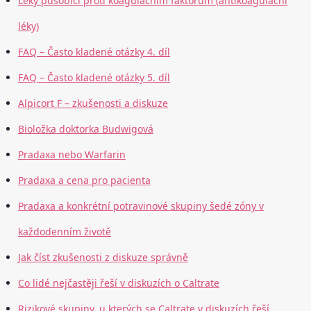
Léky působící proti koagulačním faktorům (antikoagulační
léky)
FAQ – Často kladené otázky 4. díl
FAQ – Často kladené otázky 5. díl
Alpicort F – zkušenosti a diskuze
Bioložka doktorka Budwigová
Pradaxa nebo Warfarin
Pradaxa a cena pro pacienta
Pradaxa a konkrétní potravinové skupiny šedé zóny v
každodenním životě
Jak číst zkušenosti z diskuze správně
Co lidé nejčastěji řeší v diskuzích o Caltrate
Rizikové skupiny, u kterých se Caltrate v diskuzích řeší