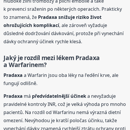
hluboké žilní trombózy a plicní embolie a také
k prevenci sraženin po některých operacích. Prakticky
to znamená, že
Pradaxa
snižuje riziko život
ohrožujících komplikací
, ale zároveň vyžaduje
důsledné dodržování dávkování, protože při vynechání
dávky ochranný účinek rychle klesá.
Jaký je rozdíl mezi lékem
Pradaxa
a Warfarinem?
Pradaxa
a Warfarin jsou oba léky na ředění krve, ale
fungují odlišně.
Pradaxa
má
předvídatelnější účinek
a nevyžaduje
pravidelné kontroly INR, což je velká výhoda pro mnoho
pacientů. Na rozdíl od Warfarinu nemá výrazná dietní
omezení. Nevýhodou je kratší poločas účinku, takže
vynechání dávky znamená rychlejší ztrátu ochrany proti