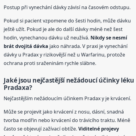
Postup při vynechání dávky závisí na časovém odstupu.
Pokud si pacient vzpomene do šesti hodin, může dávku
ještě užít. Pokud je ale do další dávky méně než šest
hodin, vynechanou dávku už neužívá.
Nikdy se nesmí
brát dvojitá dávka
jako náhrada. V praxi je vynechání
dávky u Pradax y rizikovější než u Warfarinu, protože
ochrana proti sraženinám rychle slábne.
Jaké jsou nejčastější nežádoucí účinky léku
Pradaxa
?
Nejčastějším nežádoucím účinkem Pradax y je krvácení.
Může se projevit jako krvácení z nosu, dásní, snadná
tvorba modřin nebo krvácení do trávicího traktu. Méně
často se objevují zažívací obtíže.
Viditelné projevy