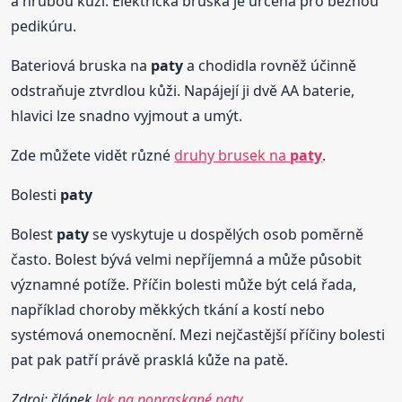
a hrubou kůži. Elektrická bruska je určena pro běžnou
pedikúru.
Bateriová bruska na
paty
a chodidla rovněž účinně
odstraňuje ztvrdlou kůži. Napájejí ji dvě AA baterie,
hlavici lze snadno vyjmout a umýt.
Zde můžete vidět různé
druhy brusek na
paty
.
Bolesti
paty
Bolest
paty
se vyskytuje u dospělých osob poměrně
často. Bolest bývá velmi nepříjemná a může působit
významné potíže. Příčin bolesti může být celá řada,
například choroby měkkých tkání a kostí nebo
systémová onemocnění. Mezi nejčastější příčiny bolesti
pat pak patří právě prasklá kůže na patě.
Zdroj: článek
Jak na popraskané paty