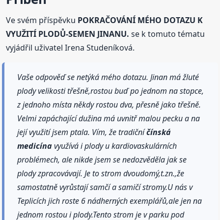
Ve svém příspěvku
POKRAČOVÁNÍ MÉHO DOTAZU K
VYUŽITÍ PLODŮ-SEMEN JINANU.
se k tomuto tématu
vyjádřil uživatel Irena Studeníková.
Vaše odpověď se netýká mého dotazu. Jinan má žluté
plody velikosti třešně,rostou buď po jednom na stopce,
z jednoho místa někdy rostou dva, přesně jako třešně.
Velmi zapáchající dužina má uvnitř malou pecku a na
její využití jsem ptala. Vím, že tradiční
čínská
medicína
využívá i plody u kardiovaskulárních
problémech, ale nikde jsem se nedozvěděla jak se
plody zpracovávají. Je to strom dvoudomý,t.zn.,že
samostatně vyrůstají samčí a samičí stromy.U nás v
Teplicích jich roste 6 nádherných exemplářů,ale jen na
jednom rostou i plody.Tento strom je v parku pod