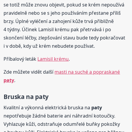
se totiž může znovu objevit, pokud se krém nepoužívá
pravidelně nebo se s jeho používáním přestane příliš
brzy. Úplné vyléčení a zahojení kůže trvá přibližně
4 týdny. Účinek Lamisil krému pak přetrvává i po
skončení léčby, zlepšování stavu bude tedy pokračovat
i v době, kdy už krém nebudete používat.
Příbalový leták
Lamisil krému
.
Zde můžete vidět další
masti na suché a popraskané
paty
.
Bruska na
paty
Kvalitní a výkonná elektrická bruska na
paty
nepotřebuje žádné baterie ani náhradní kotoučky.
Vyhlazuje kůži, odstraňuje odumřelé buňky pokožky