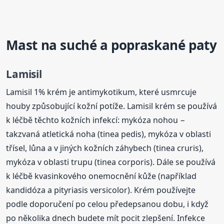
Mast na suché a popraskané
paty
Lamisil
Lamisil 1% krém je antimykotikum, které usmrcuje
houby způsobující kožní potíže. Lamisil krém se používá
k léčbě těchto kožních infekcí: mykóza nohou −
takzvaná atletická noha (tinea pedis), mykóza v oblasti
třísel, lůna a v jiných kožních záhybech (tinea cruris),
mykóza v oblasti trupu (tinea corporis). Dále se používá
k léčbě kvasinkového onemocnění kůže (například
kandidóza a pityriasis versicolor). Krém používejte
podle doporučení po celou předepsanou dobu, i když
po několika dnech budete mít pocit zlepšení. Infekce