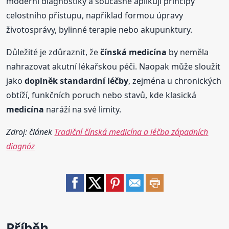
moderní diagnostiky a současně aplikují principy
celostního přístupu, například formou úpravy
životosprávy, bylinné terapie nebo akupunktury.
Důležité je zdůraznit, že
čínská
medicína
by neměla
nahrazovat akutní lékařskou péči. Naopak může sloužit
jako
doplněk standardní léčby
, zejména u chronických
obtíží, funkčních poruch nebo stavů, kde klasická
medicína
naráží na své limity.
Zdroj: článek
Tradiční čínská medicína a léčba západních
diagnóz
Příběh