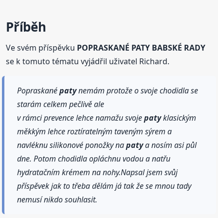
Příběh
Ve svém příspěvku
POPRASKANÉ PATY BABSKÉ RADY
se k tomuto tématu vyjádřil uživatel Richard.
Popraskané
paty
nemám protože o svoje chodidla se
starám celkem pečlivě ale
v rámci prevence lehce namažu svoje
paty
klasickým
měkkým lehce roztíratelným taveným sýrem a
navléknu silikonové ponožky na
paty
a nosím asi půl
dne. Potom chodidla opláchnu vodou a natřu
hydratačním krémem na nohy.Napsal jsem svůj
příspěvek jak to třeba dělám já tak že se mnou tady
nemusí nikdo souhlasit.