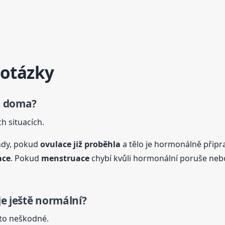
 otázky
a doma?
h situacích.
hdy, pokud
ovulace již proběhla
a tělo je hormonálně připra
ace
. Pokud
menstruace
chybí kvůli hormonální poruše neb
je ještě normální?
sto neškodné.