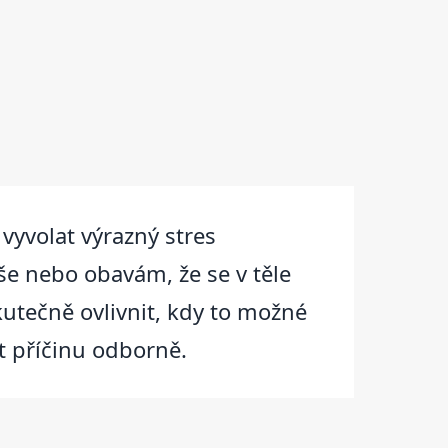
yvolat výrazný stres
še nebo obavám, že se v těle
kutečně ovlivnit, kdy to možné
it příčinu odborně.