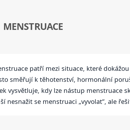
I MENSTRUACE
truace patří mezi situace, které dokážou v
asto směřují k těhotenství, hormonální poru
ek vysvětluje, kdy lze nástup menstruace s
pší nesnažit se menstruaci „vyvolat“, ale řeš