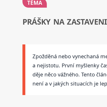
TÉMA
PRÁŠKY NA ZASTAVEN
Zpožděná nebo vynechaná mens
a nejistotu. První myšlenky č
děje něco vážného. Tento člán
není a v jakých situacích je le