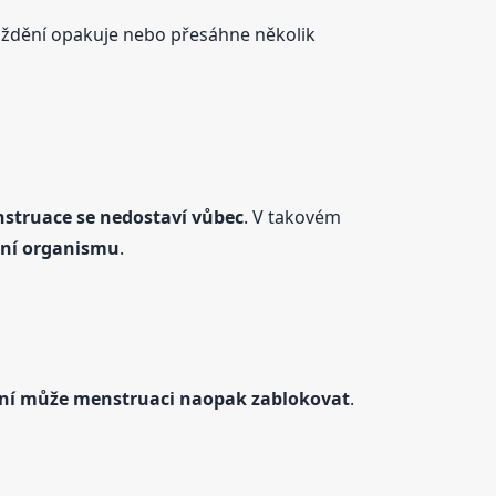
ždění opakuje nebo přesáhne několik
struace
se nedostaví vůbec
. V takovém
nění organismu
.
ení může menstruaci naopak zablokovat
.