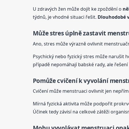
U zdravých žen může dojít ke zpoždění o
ně
týdnů, je vhodné situaci řešit.
Dlouhodobé 
Může stres úplně zastavit menstr
Ano, stres může výrazně ovlivnit menstruačn
Psychický nebo fyzický stres může narušit h
případě nepomáhají babské rady, ale řešení
Pomůže cvičení k vyvolání
menst
Cvičení může menstruaci ovlivnit jen nepřím
Mírná fyzická aktivita může podpořit prokrv
Účinek tedy závisí na celkové zátěži organi
Mohu vyvolávat menstruaci opa