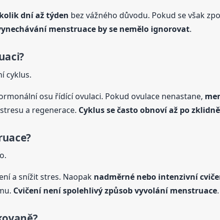
kolik dní až týden
bez vážného důvodu. Pokud se však zpo
vynechávání
menstruace
by se nemělo ignorovat
.
uaci?
í cyklus.
ormonální osu řídící ovulaci. Pokud ovulace nenastane,
men
 stresu a regenerace.
Cyklus se často obnoví až po zklid
ruace
?
o.
ení a snížit stres. Naopak
nadměrné nebo intenzivní cvič
smu.
Cvičení není spolehlivý způsob vyvolání
menstruace
.
kovaně?