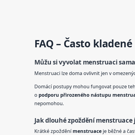
FAQ – Často kladené
Můžu si vyvolat menstruaci sam
Menstruaci lze doma ovlivnit jen v omezenýc
Domácí postupy mohou fungovat pouze te
o
podporu přirozeného nástupu
menstru
nepomohou.
Jak dlouhé zpoždění
menstruace
Krátké zpoždění
menstruace
je běžné a ča