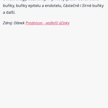
buňky, buňky epitelu a endotelu, částečně i žírné buňky
a další.
Zdroj: článek
Prednison - vedlejší účinky