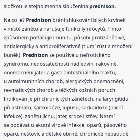
složkou je stejnojmenná sloučenina
prednison
.
Na co je?
Prednison
brání shlukování bílých krvinek
v místě zánětu a narušuje funkci lymfocytů. Tímto
způsobem potlačuje imunitu, působí protizánětlivě,
antialergicky a antiproliferativně (tlumí růst a množení
buněk).
Prednison
se používá u nefrotického
syndromu, nedostatečnosti nadledvin, rakovině,
onemocnění jater a gastrointestinálního traktu,
u autoimunitních chorob, alergických onemocnění,
revmatických chorob a těžkých kožních poruch.
Indikován je při chronických zánětech, na laryngitidu,
při astmatu, sarkoidóze, lupusu, sarkoidóze (plicní
infekce), zánětu jícnu, jater, srdce i střev. Nesmí
se podávat u akutní virové infekce, oparů, pásového
oparu, neštovic a dětské obrně, chronické hepatitidě,