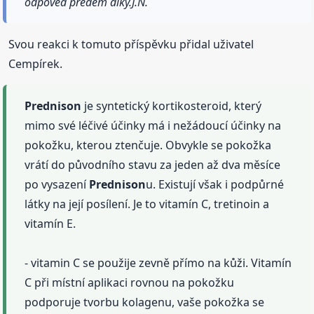
odpověd předem díky.J.N.
Svou reakci k tomuto příspěvku přidal uživatel
Cempírek.
Prednison
je syntetický kortikosteroid, který
mimo své léčivé účinky má i nežádoucí účinky na
pokožku, kterou ztenčuje. Obvykle se pokožka
vrátí do původního stavu za jeden až dva měsíce
po vysazení
Prednison
u. Existují však i podpůrné
látky na její posílení. Je to vitamín C, tretinoin a
vitamín E.
- vitamin C se použije zevně přímo na kůži. Vitamín
C při místní aplikaci rovnou na pokožku
podporuje tvorbu kolagenu, vaše pokožka se