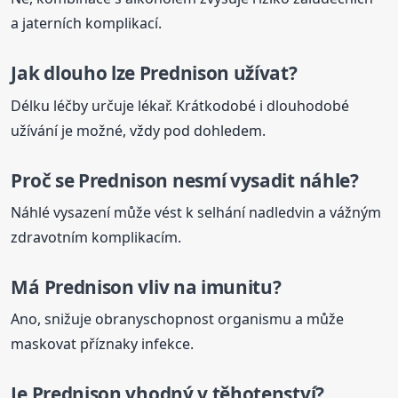
a jaterních komplikací.
Jak dlouho lze
Prednison
užívat?
Délku léčby určuje lékař. Krátkodobé i dlouhodobé
užívání je možné, vždy pod dohledem.
Proč se
Prednison
nesmí vysadit náhle?
Náhlé vysazení může vést k selhání nadledvin a vážným
zdravotním komplikacím.
Má
Prednison
vliv na imunitu?
Ano, snižuje obranyschopnost organismu a může
maskovat příznaky infekce.
Je
Prednison
vhodný v těhotenství?