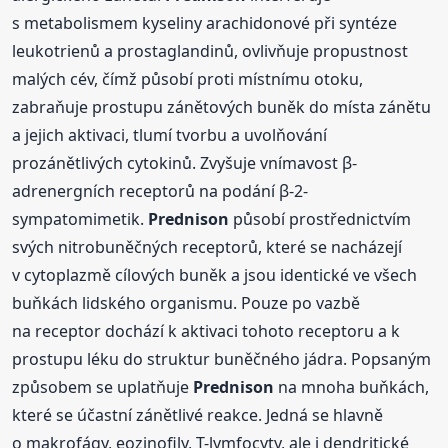
s metabolismem kyseliny arachidonové při syntéze
leukotrienů a prostaglandinů, ovlivňuje propustnost
malých cév, čímž působí proti místnímu otoku,
zabraňuje prostupu zánětových buněk do místa zánětu
a jejich aktivaci, tlumí tvorbu a uvolňování
prozánětlivých cytokinů. Zvyšuje vnímavost β-
adrenergních receptorů na podání β-2-
sympatomimetik.
Prednison
působí prostřednictvím
svých nitrobuněčných receptorů, které se nacházejí
v cytoplazmě cílových buněk a jsou identické ve všech
buňkách lidského organismu. Pouze po vazbě
na receptor dochází k aktivaci tohoto receptoru a k
prostupu léku do struktur buněčného jádra. Popsaným
způsobem se uplatňuje
Prednison
na mnoha buňkách,
které se účastní zánětlivé reakce. Jedná se hlavně
o makrofágy, eozinofily, T-lymfocyty, ale i dendritické