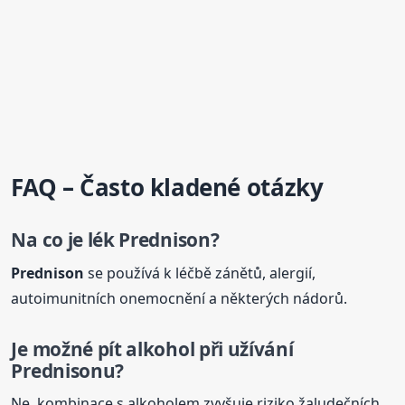
FAQ – Často kladené otázky
Na co je lék
Prednison
?
Prednison
se používá k léčbě zánětů, alergií,
autoimunitních onemocnění a některých nádorů.
Je možné pít alkohol při užívání
Prednison
u?
Ne, kombinace s alkoholem zvyšuje riziko žaludečních