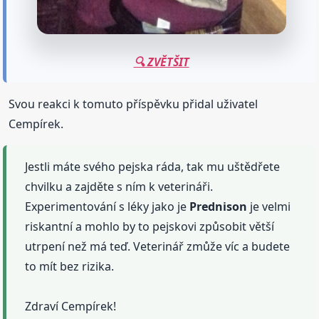
🔍 ZVĚTŠIT
Svou reakci k tomuto příspěvku přidal uživatel
Cempírek.
Jestli máte svého pejska ráda, tak mu uštědřete
chvilku a zajděte s ním k veterináři.
Experimentování s léky jako je
Prednison
je velmi
riskantní a mohlo by to pejskovi způsobit větší
utrpení než má teď. Veterinář zmůže víc a budete
to mít bez rizika.
Zdraví Cempírek!