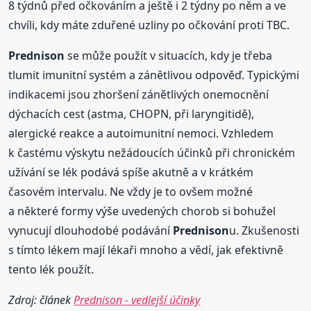
8 týdnů před očkováním a ještě i 2 týdny po něm a ve
chvíli, kdy máte zduřené uzliny po očkování proti TBC.
Prednison
se může použít v situacích, kdy je třeba
tlumit imunitní systém a zánětlivou odpověď. Typickými
indikacemi jsou zhoršení zánětlivých onemocnění
dýchacích cest (astma, CHOPN, při laryngitidě),
alergické reakce a autoimunitní nemoci. Vzhledem
k častému výskytu nežádoucích účinků při chronickém
užívání se lék podává spíše akutně a v krátkém
časovém intervalu. Ne vždy je to ovšem možné
a některé formy výše uvedených chorob si bohužel
vynucují dlouhodobé podávání
Prednison
u. Zkušenosti
s tímto lékem mají lékaři mnoho a vědí, jak efektivně
tento lék použít.
Zdroj: článek
Prednison - vedlejší účinky