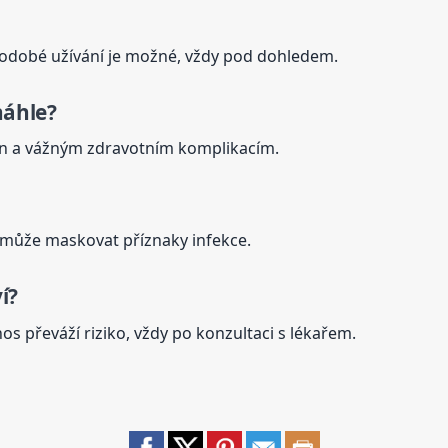
uhodobé užívání je možné, vždy pod dohledem.
náhle?
in a vážným zdravotním komplikacím.
může maskovat příznaky infekce.
í?
s převáží riziko, vždy po konzultaci s lékařem.