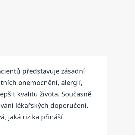
acientů představuje zásadní
itních onemocnění, alergií,
epšit kvalitu života. Současně
žování lékařských doporučení.
, jaká rizika přináší