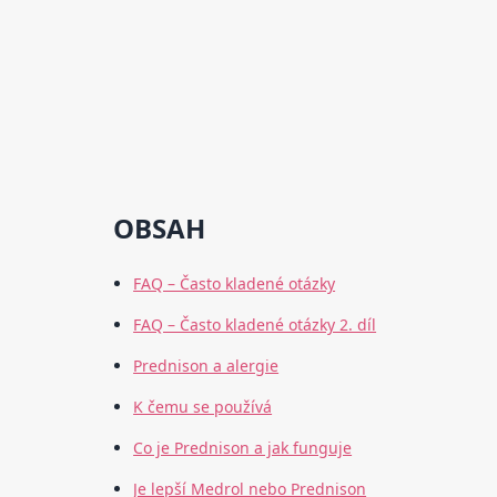
OBSAH
FAQ – Často kladené otázky
FAQ – Často kladené otázky 2. díl
Prednison a alergie
K čemu se používá
Co je Prednison a jak funguje
Je lepší Medrol nebo Prednison