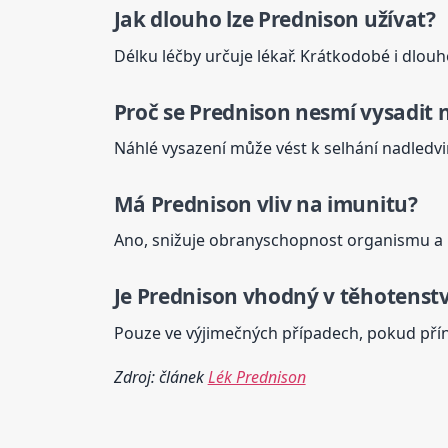
Jak dlouho lze
Prednison
užívat?
Délku léčby určuje lékař. Krátkodobé i dlo
Proč se
Prednison
nesmí vysadit 
Náhlé vysazení může vést k selhání nadledv
Má
Prednison
vliv na imunitu?
Ano, snižuje obranyschopnost organismu a 
Je
Prednison
vhodný v těhotenstv
Pouze ve výjimečných případech, pokud příno
Zdroj: článek
Lék Prednison