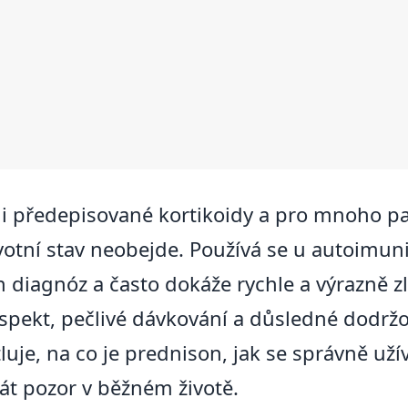
ji předepisované kortikoidy a pro mnoho p
avotní stav neobejde. Používá se u autoimun
 diagnóz a často dokáže rychle a výrazně zl
 respekt, pečlivé dávkování a důsledné dodr
uje, na co je prednison, jak se správně užívá
át pozor v běžném životě.