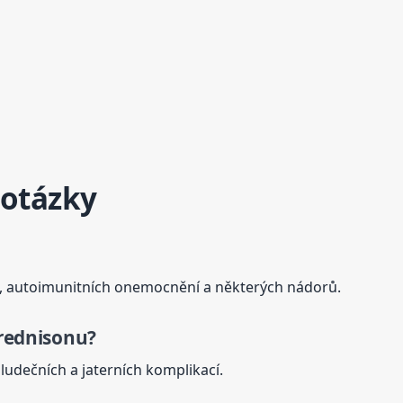
 otázky
ií, autoimunitních onemocnění a některých nádorů.
rednison
u?
ludečních a jaterních komplikací.