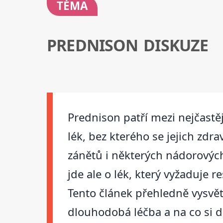
TÉMA
PREDNISON DISKUZE
Prednison patří mezi nejčastě
lék, bez kterého se jejich zdr
zánětů i některých nádorových
jde ale o lék, který vyžaduje
Tento článek přehledně vysvětl
dlouhodobá léčba a na co si d