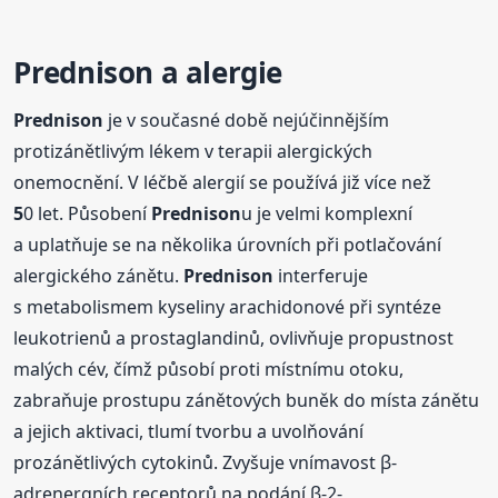
Prednison
a alergie
Prednison
je v současné době nejúčinnějším
protizánětlivým lékem v terapii alergických
onemocnění. V léčbě alergií se používá již více než
5
0 let. Působení
Prednison
u je velmi komplexní
a uplatňuje se na několika úrovních při potlačování
alergického zánětu.
Prednison
interferuje
s metabolismem kyseliny arachidonové při syntéze
leukotrienů a prostaglandinů, ovlivňuje propustnost
malých cév, čímž působí proti místnímu otoku,
zabraňuje prostupu zánětových buněk do místa zánětu
a jejich aktivaci, tlumí tvorbu a uvolňování
prozánětlivých cytokinů. Zvyšuje vnímavost β-
adrenergních receptorů na podání β-2-