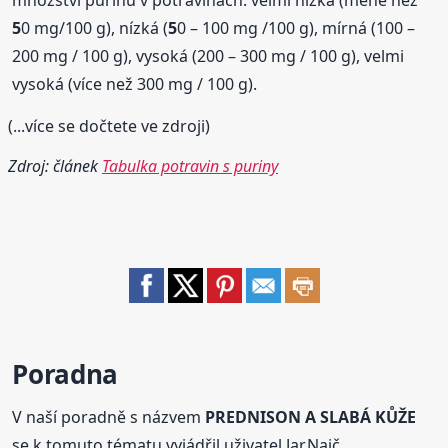
množství purinů v potravinách: velmi nízká (méně než
5
0 mg/100 g), nízká (
5
0 – 100 mg /100 g), mírná (100 –
200 mg / 100 g), vysoká (200 – 300 mg / 100 g), velmi
vysoká (více než 300 mg / 100 g).
(...více se dočtete ve zdroji)
Zdroj: článek
Tabulka potravin s puriny
Poradna
V naší poradně s názvem
PREDNISON A SLABÁ KŮŽE
se k tomuto tématu vyjádřil uživatel Jar.Najč.