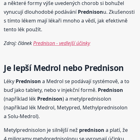
a některé formy výše uvedených chorob si bohužel
vynucují dlouhodobé podávání
Prednison
u. Zkušenosti
s tímto lékem mají lékaři mnoho a vědí, jak efektivně
tento lék použít.
Zdroj: článek
Prednison - vedlejší účinky
Je lepší Medrol nebo
Prednison
Léky
Prednison
a Medrol se podávají systémově, a to
buď jako tablety, nebo v injekční formě.
Prednison
(například lék
Prednison
) a metylprednisolon
(například lék Medrol, Metypred, Methylprednisolon
a Solu-Medrol).
Metylprednisolon je silnější než
prednison
a platí, že
4 miligramy metylprednisolonu se vyrovnají účinku