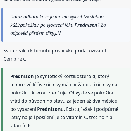
Dotaz odborníkovi: je možno vyléčit tzv.slabou
kůži/pokožku/ po vysazení léku
Prednison
? Za
odpověd předem díky.J.N.
Svou reakci k tomuto příspěvku přidal uživatel
Cempírek.
Prednison
je syntetický kortikosteroid, který
mimo své léčivé účinky má i nežádoucí účinky na
pokožku, kterou ztenčuje. Obvykle se pokožka
vrátí do původního stavu za jeden až dva měsíce
po vysazení
Prednison
u. Existují však i podpůrné
látky na její posílení. Je to vitamín C, tretinoin a
vitamín E.