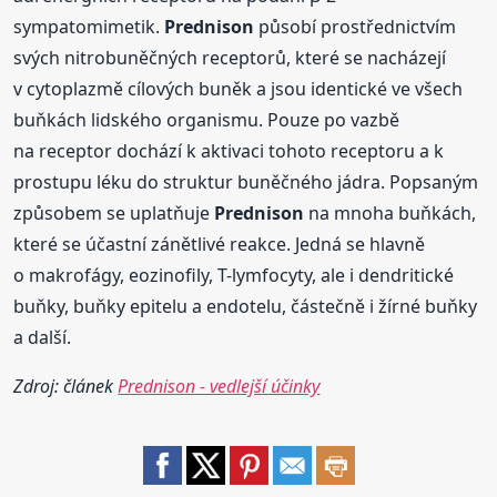
sympatomimetik.
Prednison
působí prostřednictvím
svých nitrobuněčných receptorů, které se nacházejí
v cytoplazmě cílových buněk a jsou identické ve všech
buňkách lidského organismu. Pouze po vazbě
na receptor dochází k aktivaci tohoto receptoru a k
prostupu léku do struktur buněčného jádra. Popsaným
způsobem se uplatňuje
Prednison
na mnoha buňkách,
které se účastní zánětlivé reakce. Jedná se hlavně
o makrofágy, eozinofily, T-lymfocyty, ale i dendritické
buňky, buňky epitelu a endotelu, částečně i žírné buňky
a další.
Zdroj: článek
Prednison - vedlejší účinky