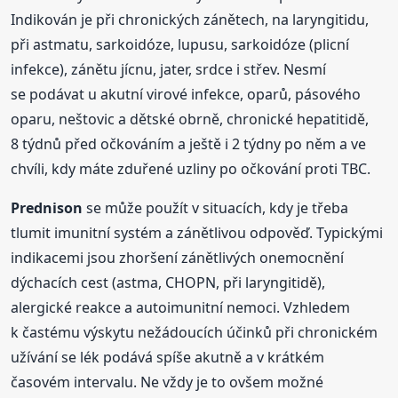
Indikován je při chronických zánětech, na laryngitidu,
při astmatu, sarkoidóze, lupusu, sarkoidóze (plicní
infekce), zánětu jícnu, jater, srdce i střev. Nesmí
se podávat u akutní virové infekce, oparů, pásového
oparu, neštovic a dětské obrně, chronické hepatitidě,
8 týdnů před očkováním a ještě i 2 týdny po něm a ve
chvíli, kdy máte zduřené uzliny po očkování proti TBC.
Prednison
se může použít v situacích, kdy je třeba
tlumit imunitní systém a zánětlivou odpověď. Typickými
indikacemi jsou zhoršení zánětlivých onemocnění
dýchacích cest (astma, CHOPN, při laryngitidě),
alergické reakce a autoimunitní nemoci. Vzhledem
k častému výskytu nežádoucích účinků při chronickém
užívání se lék podává spíše akutně a v krátkém
časovém intervalu. Ne vždy je to ovšem možné