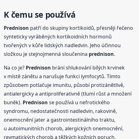
K čemu se používá
Prednison
patří do skupiny kortikoidů, přesněji řečeno
synteticky vyráběných kortikoidních hormonů
tvořených v kůře lidských nadledvin. Jeho účinnou
složkou je stejnojmenná sloučenina
prednison
.
Na co je?
Prednison
brání shlukování bílých krvinek
v místě zánětu a narušuje funkci lymfocytů. Tímto
způsobem potlačuje imunitu, působí protizánětlivě,
antialergicky a antiproliferativně (tlumí růst a množení
buněk).
Prednison
se používá u nefrotického
syndromu, nedostatečnosti nadledvin, rakovině,
onemocnění jater a gastrointestinálního traktu,
u autoimunitních chorob, alergických onemocnění,
revmatických chorob a těžkých kožních poruch.