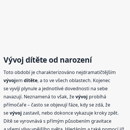
Vývoj
dítěte
od narození
Toto období je charakterizováno nejdramatičtějším
vývoj
em
dítěte
, a to ve všech oblastech. Kojenec
se vyvíjí plynule a jednotlivé dovednosti na sebe
navazují. Neznamená to však, že
vývoj
probíhá
přímočaře – často se objevují fáze, kdy se zdá, že
se
vývoj
zastavil, nebo dokonce vykazuje kroky zpět.
Dítě se vyrovnává s přímým působením gravitace
a všemi vlivy vnějšího světa. Hledáním a také pomocí již