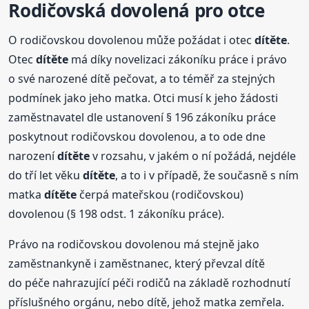
Rodičovská dovolená pro otce
O rodičovskou dovolenou může požádat i otec
dítěte
.
Otec
dítěte
má díky novelizaci zákoníku práce i právo
o své narozené dítě pečovat, a to téměř za stejných
podmínek jako jeho matka. Otci musí k jeho žádosti
zaměstnavatel dle ustanovení § 196 zákoníku práce
poskytnout rodičovskou dovolenou, a to ode dne
narození
dítěte
v rozsahu, v jakém o ní požádá, nejdéle
do tří let věku
dítěte
, a to i v případě, že současně s ním
matka
dítěte
čerpá mateřskou (rodičovskou)
dovolenou (§ 198 odst. 1 zákoníku práce).
Právo na rodičovskou dovolenou má stejně jako
zaměstnankyně i zaměstnanec, který převzal dítě
do péče nahrazující péči rodičů na základě rozhodnutí
příslušného orgánu, nebo dítě, jehož matka zemřela.