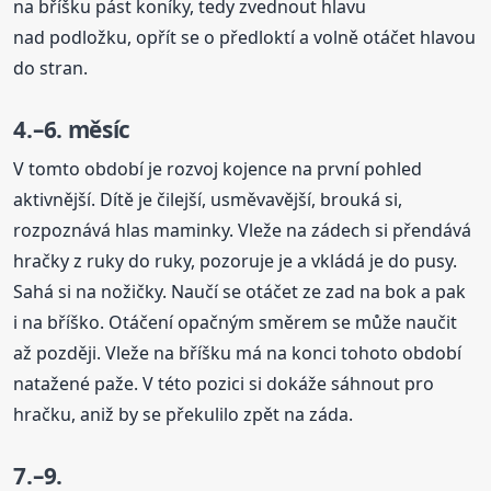
na bříšku pást koníky, tedy zvednout hlavu
nad podložku, opřít se o předloktí a volně otáčet hlavou
do stran.
4.–6. měsíc
V tomto období je rozvoj kojence na první pohled
aktivnější. Dítě je čilejší, usměvavější, brouká si,
rozpoznává hlas maminky. Vleže na zádech si přendává
hračky z ruky do ruky, pozoruje je a vkládá je do pusy.
Sahá si na nožičky. Naučí se otáčet ze zad na bok a pak
i na bříško. Otáčení opačným směrem se může naučit
až později. Vleže na bříšku má na konci tohoto období
natažené paže. V této pozici si dokáže sáhnout pro
hračku, aniž by se překulilo zpět na záda.
7.–9.