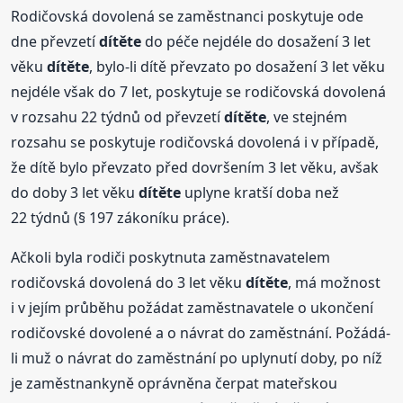
Rodičovská dovolená se zaměstnanci poskytuje ode
dne převzetí
dítěte
do péče nejdéle do dosažení 3 let
věku
dítěte
, bylo-li dítě převzato po dosažení 3 let věku
nejdéle však do 7 let, poskytuje se rodičovská dovolená
v rozsahu 22 týdnů od převzetí
dítěte
, ve stejném
rozsahu se poskytuje rodičovská dovolená i v případě,
že dítě bylo převzato před dovršením 3 let věku, avšak
do doby 3 let věku
dítěte
uplyne kratší doba než
22 týdnů (§ 197 zákoníku práce).
Ačkoli byla rodiči poskytnuta zaměstnavatelem
rodičovská dovolená do 3 let věku
dítěte
, má možnost
i v jejím průběhu požádat zaměstnavatele o ukončení
rodičovské dovolené a o návrat do zaměstnání. Požádá-
li muž o návrat do zaměstnání po uplynutí doby, po níž
je zaměstnankyně oprávněna čerpat mateřskou