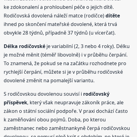
ke zdokonalení a prohloubení péče o jejich dítě.
Rodičovská dovolená náleží matce (rodičce)
dítěte
ihned po skončení mateřské dovolené, která trvá
obvykle 28 týdnů, případně 37 týdnů (u vícerčat).
Délka rodičovské
je variabilní (2, 3 nebo 4 roky). Délku
je možné měnit (téměř libovolně) i v průběhu čerpání.
To znamená, že pokud se na začátku rozhodnete pro
rychlejší čerpání, můžete si je v průběhu rodičovské
dovolené změnit na pomalejší variantu.
S rodičovskou dovolenou souvisí i
rodičovský
příspěvek
, který však neupravuje zákoník práce, ale
zákon o státní sociální podpoře. V praxi dochází často
k zaměňování obou pojmů. Doba, po kterou
zaměstnanec nebo zaměstnankyně čerpá rodičovskou
dovolenou, se nemusí plně krýt s obdobím, po které je