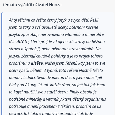
tématu vyjádřil uživatel Honza.
Ahoj všichni co řešíte černý jazyk u svých dětí. Řešil
jsem to taky u své dvouleté dcery. Zčernání kořene
jazyka způsobuje nerovnováha vitamínů a minerálů v
těle
dítěte
, které přejde z kojenecké stravy na běžnou
stravu a špatně jí, nebo některou stravu odmítá. Na
jazyku zčernají chuťové pohárky a je to projev tohoto
problému u
dítěte
. Našel jsem řešení, kdy jsem to své
dceři vyléčil během 3 týdnů, toto řešení vlastně leželo
doma v lednici. Svou dvouletou dceru jsem naučil pít
Pinky od Akuny, 15 ml. každé ráno, stejně tak jak jsem
to kdysi naučil i svou starší dceru. Pinky obsahuje
potřebné minerály a vitamíny které dětský organismus
potřebuje a není placebem z lékáren, problém se už
nevrací, tak jako v mnohých případech jak tady