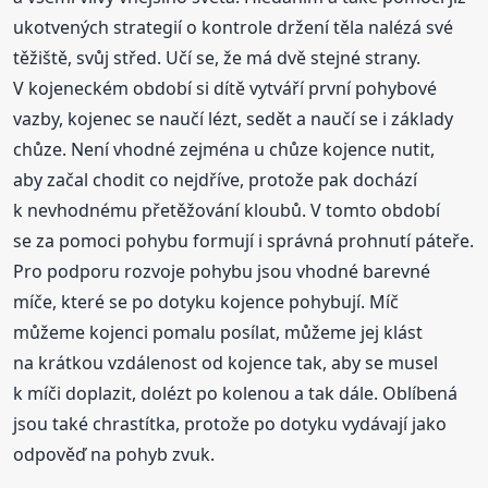
ukotvených strategií o kontrole držení těla nalézá své
těžiště, svůj střed. Učí se, že má dvě stejné strany.
V kojeneckém období si dítě vytváří první pohybové
vazby, kojenec se naučí lézt, sedět a naučí se i základy
chůze. Není vhodné zejména u chůze kojence nutit,
aby začal chodit co nejdříve, protože pak dochází
k nevhodnému přetěžování kloubů. V tomto období
se za pomoci pohybu formují i správná prohnutí páteře.
Pro podporu rozvoje pohybu jsou vhodné barevné
míče, které se po dotyku kojence pohybují. Míč
můžeme kojenci pomalu posílat, můžeme jej klást
na krátkou vzdálenost od kojence tak, aby se musel
k míči doplazit, dolézt po kolenou a tak dále. Oblíbená
jsou také chrastítka, protože po dotyku vydávají jako
odpověď na pohyb zvuk.