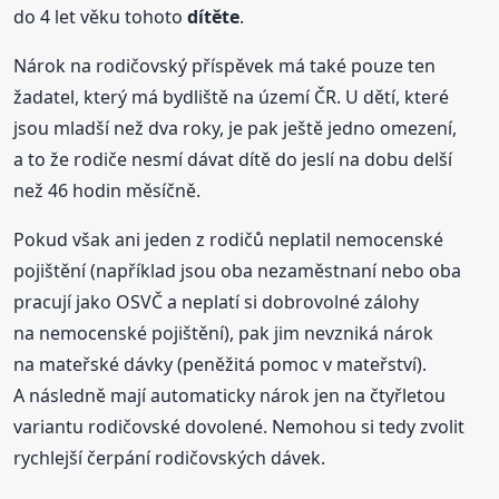
do 4 let věku tohoto
dítěte
.
Nárok na rodičovský příspěvek má také pouze ten
žadatel, který má bydliště na území ČR. U dětí, které
jsou mladší než dva roky, je pak ještě jedno omezení,
a to že rodiče nesmí dávat dítě do jeslí na dobu delší
než 46 hodin měsíčně.
Pokud však ani jeden z rodičů neplatil nemocenské
pojištění (například jsou oba nezaměstnaní nebo oba
pracují jako OSVČ a neplatí si dobrovolné zálohy
na nemocenské pojištění), pak jim nevzniká nárok
na mateřské dávky (peněžitá pomoc v mateřství).
A následně mají automaticky nárok jen na čtyřletou
variantu rodičovské dovolené. Nemohou si tedy zvolit
rychlejší čerpání rodičovských dávek.