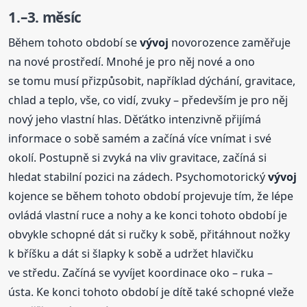
1.–3. měsíc
Během tohoto období se
vývoj
novorozence zaměřuje
na nové prostředí. Mnohé je pro něj nové a ono
se tomu musí přizpůsobit, například dýchání, gravitace,
chlad a teplo, vše, co vidí, zvuky – především je pro něj
nový jeho vlastní hlas. Děťátko intenzivně přijímá
informace o sobě samém a začíná více vnímat i své
okolí. Postupně si zvyká na vliv gravitace, začíná si
hledat stabilní pozici na zádech. Psychomotorický
vývoj
kojence se během tohoto období projevuje tím, že lépe
ovládá vlastní ruce a nohy a ke konci tohoto období je
obvykle schopné dát si ručky k sobě, přitáhnout nožky
k bříšku a dát si šlapky k sobě a udržet hlavičku
ve středu. Začíná se vyvíjet koordinace oko – ruka –
ústa. Ke konci tohoto období je dítě také schopné vleže