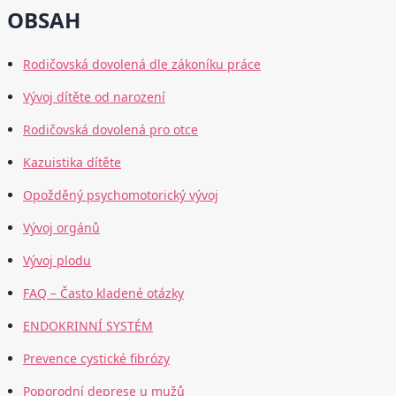
OBSAH
Rodičovská dovolená dle zákoníku práce
Vývoj dítěte od narození
Rodičovská dovolená pro otce
Kazuistika dítěte
Opožděný psychomotorický vývoj
Vývoj orgánů
Vývoj plodu
FAQ – Často kladené otázky
ENDOKRINNÍ SYSTÉM
Prevence cystické fibrózy
Poporodní deprese u mužů