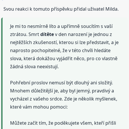
Svou reakci k tomuto příspěvku přidal uživatel Milda.
Je mi to nesmírně líto a upřímně soucítím s vaší
ztrátou. Smrt
dítěte
v den narození je jednou z
nejtěžších zkušeností, kterou si lze představit, a je
naprosto pochopitelné, že v této chvíli hledáte
slova, která dokážou vyjádřit něco, pro co vlastně
žádná slova neexistují.
Pohřební proslov nemusí být dlouhý ani složitý.
Mnohem důležitější je, aby byl jemný, pravdivý a
vycházel z vašeho srdce. Zde je několik myšlenek,
které vám mohou pomoci:
Můžete začít tím, že poděkujete všem, kteří přišli