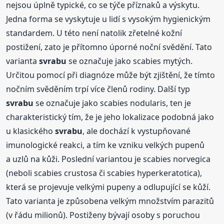
nejsou úplně typické, co se týče příznaků a výskytu.
Jedna forma se vyskytuje u lidí s vysokým hygienickým
standardem. U této není natolik zřetelné kožní
postižení, zato je přítomno úporné noční svědění. Tato
varianta
svrabu
se označuje jako scabies mytých.
Určitou pomocí při diagnóze může být zjištění, že tímto
nočním svěděním trpí více členů rodiny. Další typ
svrabu
se označuje jako scabies nodularis, ten je
charakteristický tím, že je jeho lokalizace podobná jako
u klasického
svrabu
, ale dochází k vystupňované
imunologické reakci, a tím ke vzniku velkých pupenů
a uzlů na kůži. Poslední variantou je scabies norvegica
(neboli scabies crustosa či scabies hyperkeratotica),
která se projevuje velkými pupeny a odlupující se kůží.
Tato varianta je způsobena velkým množstvím parazitů
(v řádu milionů). Postiženy bývají osoby s poruchou