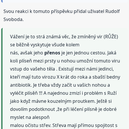
Svou reakci k tomuto příspěvku přidal uživatel Rudolf
Svoboda.
Vážení je to strá známá věc, že zmíněný vir (RŮŽE)
se běžně vyskytuje všude kolem
nás, avšak jeho
přenos
je jen jednou cestou. Jaká
koli plíseň mezi prsty u nohou umožní tomuto viru
vstup do vašeho těla . Existují mezi námi jedinci,
kteří mají tuto virozu X krát do roka a sbaští bedny
antibiotik. Je třeba vždy začít u vašich nohou a
vyléčit plísěň !!! A najednou zmizí i problém s Ruží
jako když mávne kouzelným proutkem. Ještě si
dovolím podotknout ,že při léčení plísně je dobré
myslet na alespoň
malou očistu střev. Střeva mají přímou spojitost s