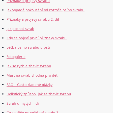
Příznaky a projevy svrabu
Jak vypadá pokousání od roztoče psího svrabu
Příznaky a projevy svrabu 2. díl
Jak poznat svrab
Kdy se objeví první příznaky svrabu
Léčba psího svrabu u psů
Fotogalerie
Jak se rychle zbavit svrabu
Mast na svrab vhodná pro děti
FAQ – Často kladené otázky
Holistický způsob, jak se zbavit svrabu
Svrab u mytých lidí
Co se děje po vyléčení svrabu?