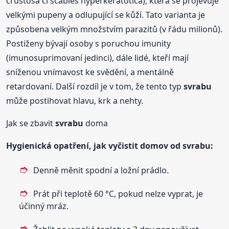
crustosa či scabies hyperkeratotica), která se projevuje
velkými pupeny a odlupující se kůží. Tato varianta je
způsobena velkým množstvím parazitů (v řádu milionů).
Postiženy bývají osoby s poruchou imunity
(imunosuprimovaní jedinci), dále lidé, kteří mají
sníženou vnímavost ke svědění, a mentálně
retardovaní. Další rozdíl je v tom, že tento typ
svrabu
může postihovat hlavu, krk a nehty.
Jak se zbavit
svrabu
doma
Hygienická opatření, jak vyčistit domov od
svrabu
:
Denně měnit spodní a ložní prádlo.
Prát při teplotě 60 °C, pokud nelze vyprat, je
účinný mráz.