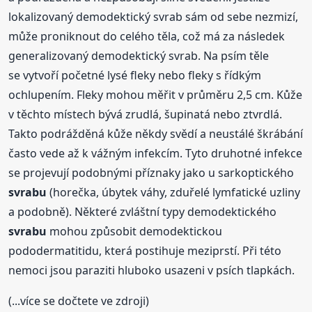
lokalizovaný demodektický svrab sám od sebe nezmizí,
může proniknout do celého těla, což má za následek
generalizovaný demodektický svrab. Na psím těle
se vytvoří početné lysé fleky nebo fleky s řídkým
ochlupením. Fleky mohou měřit v průměru 2,5 cm. Kůže
v těchto místech bývá zrudlá, šupinatá nebo ztvrdlá.
Takto podrážděná kůže někdy svědí a neustálé škrábání
často vede až k vážným infekcím. Tyto druhotné infekce
se projevují podobnými příznaky jako u sarkoptického
svrabu
(horečka, úbytek váhy, zduřelé lymfatické uzliny
a podobně). Některé zvláštní typy demodektického
svrabu
mohou způsobit demodektickou
pododermatitidu, která postihuje meziprstí. Při této
nemoci jsou paraziti hluboko usazeni v psích tlapkách.
(...více se dočtete ve zdroji)