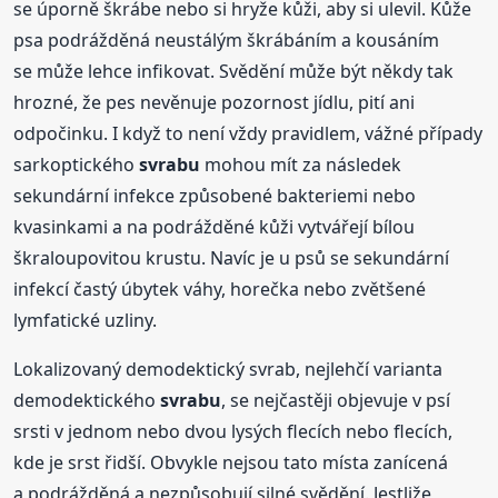
se úporně škrábe nebo si hryže kůži, aby si ulevil. Kůže
psa podrážděná neustálým škrábáním a kousáním
se může lehce infikovat. Svědění může být někdy tak
hrozné, že pes nevěnuje pozornost jídlu, pití ani
odpočinku. I když to není vždy pravidlem, vážné případy
sarkoptického
svrabu
mohou mít za následek
sekundární infekce způsobené bakteriemi nebo
kvasinkami a na podrážděné kůži vytvářejí bílou
škraloupovitou krustu. Navíc je u psů se sekundární
infekcí častý úbytek váhy, horečka nebo zvětšené
lymfatické uzliny.
Lokalizovaný demodektický svrab, nejlehčí varianta
demodektického
svrabu
, se nejčastěji objevuje v psí
srsti v jednom nebo dvou lysých flecích nebo flecích,
kde je srst řidší. Obvykle nejsou tato místa zanícená
a podrážděná a nezpůsobují silné svědění. Jestliže