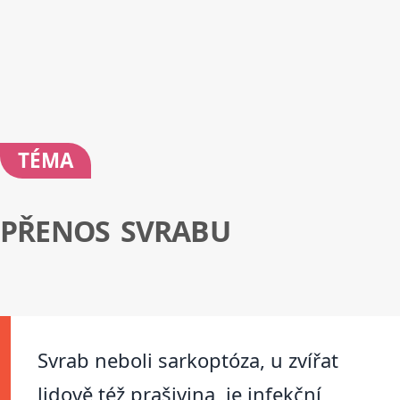
TÉMA
PŘENOS SVRABU
Svrab neboli sarkoptóza, u zvířat
lidově též prašivina, je infekční