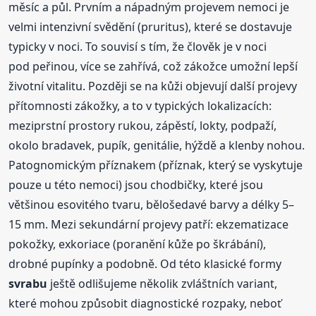
měsíc a půl. Prvním a nápadným projevem nemoci je
velmi intenzivní svědění (pruritus), které se dostavuje
typicky v noci. To souvisí s tím, že člověk je v noci
pod peřinou, více se zahřívá, což zákožce umožní lepší
životní vitalitu. Později se na kůži objevují další projevy
přítomnosti zákožky, a to v typických lokalizacích:
meziprstní prostory rukou, zápěstí, lokty, podpaží,
okolo bradavek, pupík, genitálie, hýždě a klenby nohou.
Patognomickým příznakem (příznak, který se vyskytuje
pouze u této nemoci) jsou chodbičky, které jsou
většinou esovitého tvaru, bělošedavé barvy a délky 5–
15 mm. Mezi sekundární projevy patří: ekzematizace
pokožky, exkoriace (poranění kůže po škrábání),
drobné pupínky a podobně. Od této klasické formy
svrabu
ještě odlišujeme několik zvláštních variant,
které mohou způsobit diagnostické rozpaky, neboť