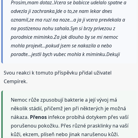
Prosim,mam dotaz..Vcera se babicce udelalo spatne a
odvezla ji zachranka.Jde o to,ze nam lekar dnes
oznamil,ze ma ruzi na noze...a ja ji vcera prevlekala a
na postizenou nohu sahala.Syn si brzy privezou z
porodnice miminko.Za jak dlouho by se mi nemoc
mohla projevit...pokud jsem se nakazila a nebo
poradte...jestli bych vubec mohla k miminku.Dekuji
Svou reakci k tomuto příspěvku přidal uživatel
Cempírek.
Nemoc růže zpusobují bakterie a její vývoj má
několik stádií, přičemž jen při některých je možná
nákaza.
Přenos
infekce probíhá dotykem přes vaší
porušenou pokožku. Přes různé prasklinky na vaší
kůži, ekzem, plíseň nebo jinak narušenou kůži.