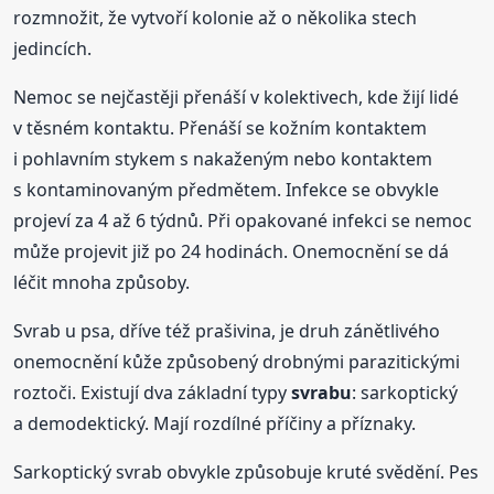
rozmnožit, že vytvoří kolonie až o několika stech
jedincích.
Nemoc se nejčastěji přenáší v kolektivech, kde žijí lidé
v těsném kontaktu. Přenáší se kožním kontaktem
i pohlavním stykem s nakaženým nebo kontaktem
s kontaminovaným předmětem. Infekce se obvykle
projeví za 4 až 6 týdnů. Při opakované infekci se nemoc
může projevit již po 24 hodinách. Onemocnění se dá
léčit mnoha způsoby.
Svrab u psa, dříve též prašivina, je druh zánětlivého
onemocnění kůže způsobený drobnými parazitickými
roztoči. Existují dva základní typy
svrabu
: sarkoptický
a demodektický. Mají rozdílné příčiny a příznaky.
Sarkoptický svrab obvykle způsobuje kruté svědění. Pes