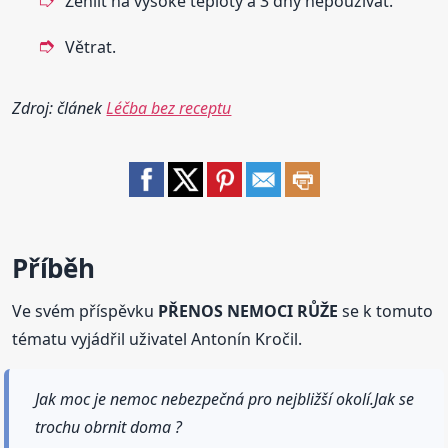
Žehlit na vysoké teploty a 3 dny nepoužívat.
Větrat.
Zdroj: článek
Léčba bez receptu
Příběh
Ve svém příspěvku
PŘENOS NEMOCI RŮŽE
se k tomuto
tématu vyjádřil uživatel Antonín Kročil.
Jak moc je nemoc nebezpečná pro nejbližší okolí.Jak se
trochu obrnit doma ?