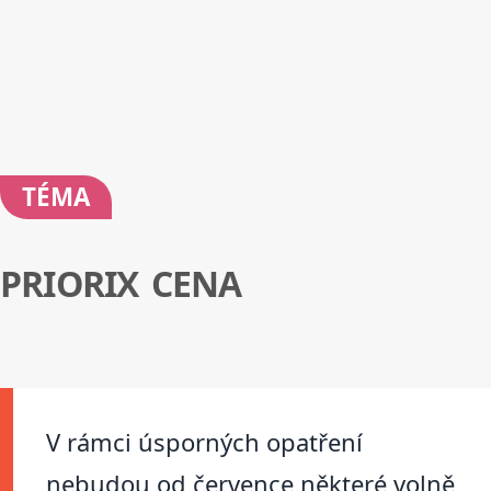
TÉMA
PRIORIX CENA
V rámci úsporných opatření
nebudou od července některé volně