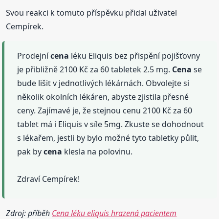
Svou reakci k tomuto příspěvku přidal uživatel
Cempírek.
Prodejní
cena
léku Eliquis bez přispění pojišťovny
je přibližně 2100 Kč za 60 tabletek 2.5 mg.
Cena
se
bude lišit v jednotlivých lékárnách. Obvolejte si
několik okolních lékáren, abyste zjistila přesné
ceny. Zajímavé je, že stejnou cenu 2100 Kč za 60
tablet má i Eliquis v síle 5mg. Zkuste se dohodnout
s lékařem, jestli by bylo možné tyto tabletky půlit,
pak by
cena
klesla na polovinu.
Zdraví Cempírek!
Zdroj: příběh
Cena léku eliquis hrazená pacientem