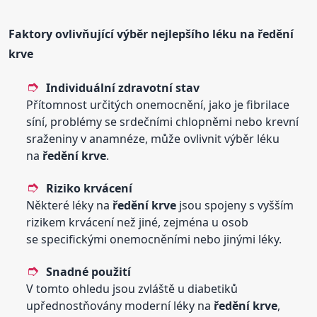
Faktory ovlivňující výběr nejlepšího léku na
ředění
krve
Individuální zdravotní stav
Přítomnost určitých onemocnění, jako je fibrilace
síní, problémy se srdečními chlopněmi nebo krevní
sraženiny v anamnéze, může ovlivnit výběr léku
na
ředění
krve
.
Riziko krvácení
Některé léky na
ředění
krve
jsou spojeny s vyšším
rizikem krvácení než jiné, zejména u osob
se specifickými onemocněními nebo jinými léky.
Snadné použití
V tomto ohledu jsou zvláště u diabetiků
upřednostňovány moderní léky na
ředění
krve
,