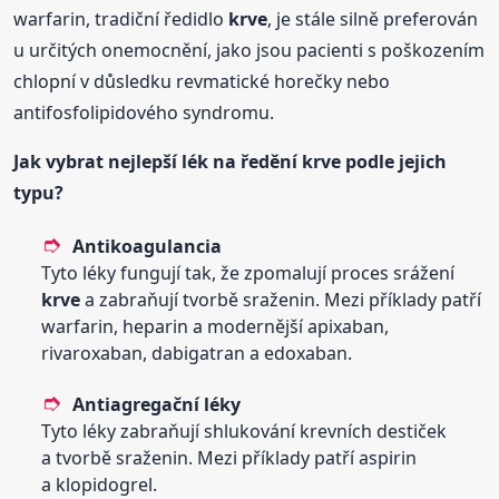
warfarin, tradiční ředidlo
krve
, je stále silně preferován
u určitých onemocnění, jako jsou pacienti s poškozením
chlopní v důsledku revmatické horečky nebo
antifosfolipidového syndromu.
Jak vybrat nejlepší lék na
ředění
krve
podle jejich
typu?
Antikoagulancia
Tyto léky fungují tak, že zpomalují proces srážení
krve
a zabraňují tvorbě sraženin. Mezi příklady patří
warfarin, heparin a modernější apixaban,
rivaroxaban, dabigatran a edoxaban.
Antiagregační léky
Tyto léky zabraňují shlukování krevních destiček
a tvorbě sraženin. Mezi příklady patří aspirin
a klopidogrel.