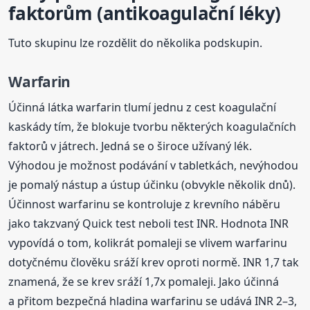
faktorům (antikoagulační léky)
Tuto skupinu lze rozdělit do několika podskupin.
Warfarin
Účinná látka warfarin tlumí jednu z cest koagulační
kaskády tím, že blokuje tvorbu některých koagulačních
faktorů v játrech. Jedná se o široce užívaný lék.
Výhodou je možnost podávání v tabletkách, nevýhodou
je pomalý nástup a ústup účinku (obvykle několik dnů).
Účinnost warfarinu se kontroluje z krevního náběru
jako takzvaný Quick test neboli test INR. Hodnota INR
vypovídá o tom, kolikrát pomaleji se vlivem warfarinu
dotyčnému člověku sráží krev oproti normě. INR 1,7 tak
znamená, že se krev sráží 1,7x pomaleji. Jako účinná
a přitom bezpečná hladina warfarinu se udává INR 2–3,