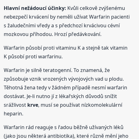
Hlavní nežádoucí účinky:
Kvůli celkově zvýšenému
nebezpečí krvácení by neměli užívat Warfarin pacienti
s žaludečními vředy a s předchozí krvácivou cévní
mozkovou příhodou. Hrozí předávkování.
Warfarin působí proti vitaminu K a stejně tak vitamin
K působí proti warfarinu.
Warfarin je silně teratogenní. To znamená, že
způsobuje vznik vrozených vývojových vad u plodu.
Těhotná žena tedy v žádném případě nesmí warfarin
dostávat. Je-li nutno jí z lékařských důvodů snížit
srážlivost
krve
, musí se používat nízkomolekulární
heparin.
Warfarin rád reaguje s řadou běžně užívaných léků
(jako jsou některá antibiotika), které různě mění jeho