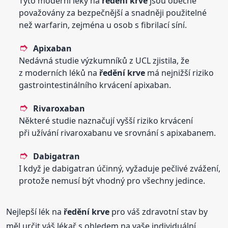
Tyto moderní léky na
ředění
krve
jsou obecně
považovány za bezpečnější a snadněji použitelné
než warfarin, zejména u osob s fibrilací síní.
Apixaban
Nedávná studie výzkumníků z UCL zjistila, že
z moderních léků na
ředění
krve
má nejnižší riziko
gastrointestinálního krvácení apixaban.
Rivaroxaban
Některé studie naznačují vyšší riziko krvácení
při užívání rivaroxabanu ve srovnání s apixabanem.
Dabigatran
I když je dabigatran účinný, vyžaduje pečlivé zvážení,
protože nemusí být vhodný pro všechny jedince.
Nejlepší lék na
ředění
krve
pro váš zdravotní stav by
měl určit váš lékař s ohledem na vaše individuální