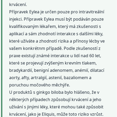
krvácení.
Přípravek Eylea je určen pouze pro intravitreální
injekci. Přípravek Eylea musí být podáván pouze
kvalifikovaným lékařem, který má zkušenosti s
aplikací a sám zhodnotí interakce s dalšími léky,
které užíváte a zhodnotí rizika a přínosy lécby ve
vašem konkrétnm případě. Podle zkušeností z
praxe existují známé interakce u lidí nad 60 let,
které se projevují zvýšeným krevním tlakem,
bradykardií, benigní adenomem, anémií, dilatací
aorty, afty, artralgií, astenií, bazaliomem a
poruchou močového měchýře.
U produktů s ginkgo biloba bylo hlášeno, že v
některých případech způsobují krvácení a jeho
užívání s jinými léky, které mohou také způsobit
krvácení, jako je Eliquis, může toto riziko vzrůst.