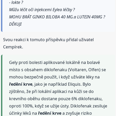
- lokte ?
Můžu léčit oči injekcemi Eylea léčby ?
MOHU BRÁT GINKO BILOBA 40 MG.a LUTEIN 40MG ?
DĚKUJI
Svou reakci k tomuto příspěvku přidal uživatel
Cempírek.
Gely proti bolesti aplikované lokálně na bolavé
místo s obsahem diklofenaku (Voltaren, Olfen) se
mohou bezpečně použít, i když užíváte léky na
ředění
krve
, jako je například Eliquis. Bylo
zjištěno, že při lokální aplikaci na kůži se do
krevního oběhu dostane pouze 6% diklofenaku,
oproti 100%, když se užije ústy. Diklofenak zesiluje
účinky léků na
ředění
krve
a zvyšuje riziko