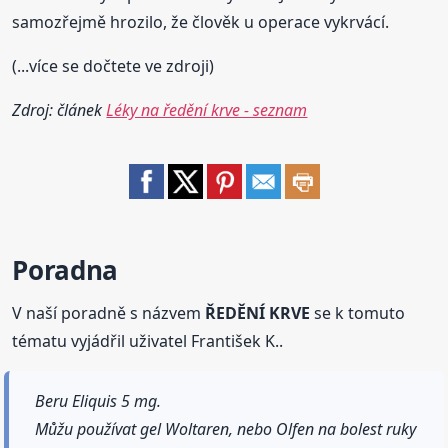
samozřejmě hrozilo, že člověk u operace vykrvácí.
(...více se dočtete ve zdroji)
Zdroj: článek
Léky na ředění krve - seznam
Poradna
V naší poradně s názvem
ŘEDĚNÍ KRVE
se k tomuto
tématu vyjádřil uživatel František K..
Beru Eliquis 5 mg.
Můžu používat gel Woltaren, nebo Olfen na bolest ruky