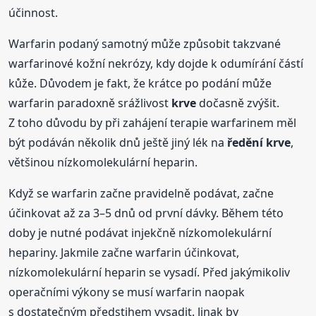
účinnost.
Warfarin podaný samotný může způsobit takzvané
warfarinové kožní nekrózy, kdy dojde k odumírání částí
kůže. Důvodem je fakt, že krátce po podání může
warfarin paradoxně srážlivost
krve
dočasně zvýšit.
Z toho důvodu by při zahájení terapie warfarinem měl
být podáván několik dnů ještě jiný lék na
ředění
krve
,
většinou nízkomolekulární heparin.
Když se warfarin začne pravidelně podávat, začne
účinkovat až za 3–5 dnů od první dávky. Během této
doby je nutné podávat injekčně nízkomolekulární
hepariny. Jakmile začne warfarin účinkovat,
nízkomolekulární heparin se vysadí. Před jakýmikoliv
operačními výkony se musí warfarin naopak
s dostatečným předstihem vysadit. Jinak by