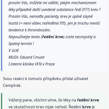
prosím Vás, můžete mi sděliti, jakým mechanismem
léky případně další uvedené substance ředí (!!??) krev ?
Prosím Vás, nemaťte pacienty, krev je úplně stejně
hustá (= není vůbec naředěná !!!!!), jen je trochu menší
tendence k thrombosám.
Nepoužívejte tento (
ředění
krve
) zcela nesmyslný a
špatný termín !
V úctě
MUDr. Eduard Cmunt
I.interní klinika VFN v Praze
Svou reakci k tomuto příspěvku přidal uživatel
Cempírek.
Vážený pane, všichni víme, že léky na
ředění
krve
ve skutečnosti krev nijak neředí. Ředění
krve
je