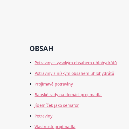
OBSAH
Potraviny s vysokým obsahem uhlohydrátů
Potraviny s nízkým obsahem uhlohydrátů
Projímavé potraviny
Babské rady na domácí projímadla
Jídelníček jako semafor
Potraviny
Vlastnosti projímadla