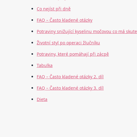
Co nejíst při dně
FAQ – Často kladené otázky
Potraviny snižující kyselinu močovou co má skut
Životní styl po operaci žlučníku
Potraviny, které pomáhají při zácpě
Tabulka
FAQ – Často kladené otázky 2. díl
FAQ – Často kladené otázky 3. díl
Dieta