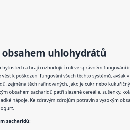
 obsahem uhlohydrátů
 bytostech a hrají rozhodující roli ve správném fungování i
e vést k poškození fungování všech těchto systémů, avšak v
, zejména těch rafinovaných, jako je cukr nebo kukuřičný š
ým obsahem sacharidů patří slazené cereálie, sušenky, kol
ladké nápoje. Ke zdravým zdrojům potravin s vysokým obsah
jogurt.
hem sacharidů
: