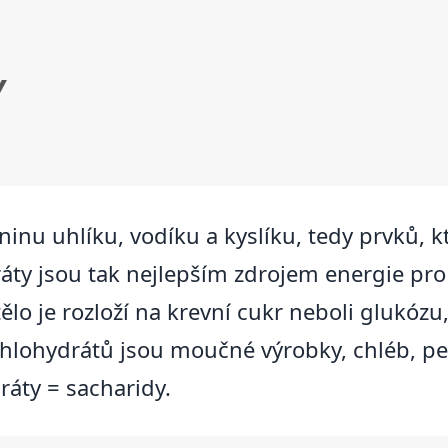
Y
inu uhlíku, vodíku a kyslíku, tedy prvků, k
áty jsou tak nejlepším zdrojem energie pro
ělo je rozloží na krevní cukr neboli glukóz
lohydrátů jsou moučné výrobky, chléb, peči
áty = sacharidy.