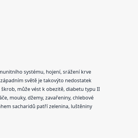
munitního systému, hojení, srážení krve
 západním světě je takovýto nedostatek
krob, může vést k obezitě, diabetu typu II
áče, mouky, džemy, zavařeniny, chlebové
em sacharidů patří zelenina, luštěniny