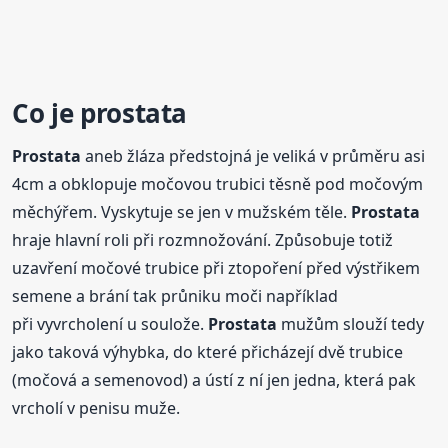
Co je
prostata
Prostata
aneb žláza předstojná je veliká v průměru asi
4cm a obklopuje močovou trubici těsně pod močovým
měchýřem. Vyskytuje se jen v mužském těle.
Prostata
hraje hlavní roli při rozmnožování. Způsobuje totiž
uzavření močové trubice při ztopoření před výstřikem
semene a brání tak průniku moči například
při vyvrcholení u soulože.
Prostata
mužům slouží tedy
jako taková výhybka, do které přicházejí dvě trubice
(močová a semenovod) a ústí z ní jen jedna, která pak
vrcholí v penisu muže.