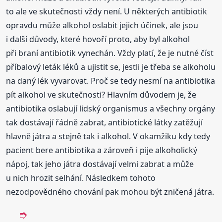
to ale ve skutečnosti vždy není. U některých antibiotik
opravdu může alkohol oslabit jejich účinek, ale jsou
i další důvody, které hovoří proto, aby byl alkohol
při braní antibiotik vynechán. Vždy platí, že je nutné číst
příbalový leták léků a ujistit se, jestli je třeba se alkoholu
na daný lék vyvarovat. Proč se tedy nesmí na antibiotika
pít alkohol ve skutečnosti? Hlavním důvodem je, že
antibiotika oslabují lidský organismus a všechny orgány
tak dostávají řádně zabrat, antibiotické látky zatěžují
hlavně játra a stejně tak i alkohol. V okamžiku kdy tedy
pacient bere antibiotika a zároveň i pije alkoholický
nápoj, tak jeho játra dostávají velmi zabrat a může
u nich hrozit selhání. Následkem tohoto
nezodpovědného chování pak mohou být zničená játra.