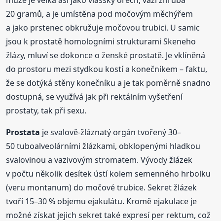
muže je velká asi jako vlašský ořech, váží zhruba
20 gramů, a je umístěna pod močovým měchýřem
a jako prstenec obkružuje močovou trubici. U samic
jsou k prostatě homologními strukturami Skeneho
žlázy, mluví se dokonce o ženské prostatě. Je vklíněná
do prostoru mezi stydkou kostí a konečníkem – faktu,
že se dotýká stěny konečníku a je tak poměrně snadno
dostupná, se využívá jak při rektálním vyšetření
prostaty, tak při sexu.
Prostata
je svalově-žláznatý orgán tvořený 30–
50 tuboalveolárními žlázkami, obklopenými hladkou
svalovinou a vazivovým stromatem. Vývody žlázek
v počtu několik desítek ústí kolem semenného hrbolku
(veru montanum) do močové trubice. Sekret žlázek
tvoří 15–30 % objemu ejakulátu. Kromě ejakulace je
možné získat jejich sekret také expresí per rektum, což