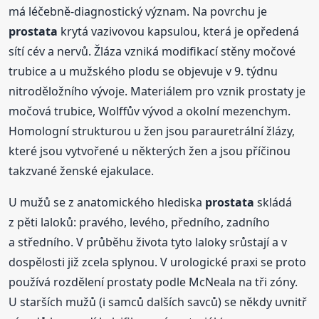
má léčebně-diagnostický význam. Na povrchu je
prostata
krytá vazivovou kapsulou, která je opředená
sítí cév a nervů. Žláza vzniká modifikací stěny močové
trubice a u mužského plodu se objevuje v 9. týdnu
nitroděložního vývoje. Materiálem pro vznik prostaty je
močová trubice, Wolffův vývod a okolní mezenchym.
Homologní strukturou u žen jsou parauretrální žlázy,
které jsou vytvořené u některých žen a jsou příčinou
takzvané ženské ejakulace.
U mužů se z anatomického hlediska
prostata
skládá
z pěti laloků: pravého, levého, předního, zadního
a středního. V průběhu života tyto laloky srůstají a v
dospělosti již zcela splynou. V urologické praxi se proto
používá rozdělení prostaty podle McNeala na tři zóny.
U starších mužů (i samců dalších savců) se někdy uvnitř