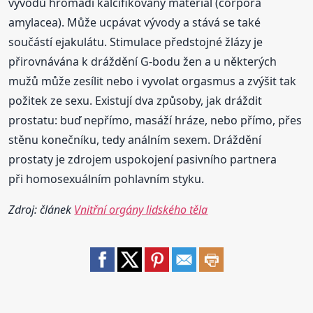
vývodů hromadí kalcifikovaný materiál (corpora
amylacea). Může ucpávat vývody a stává se také
součástí ejakulátu. Stimulace předstojné žlázy je
přirovnávána k dráždění G-bodu žen a u některých
mužů může zesílit nebo i vyvolat orgasmus a zvýšit tak
požitek ze sexu. Existují dva způsoby, jak dráždit
prostatu: buď nepřímo, masáží hráze, nebo přímo, přes
stěnu konečníku, tedy análním sexem. Dráždění
prostaty je zdrojem uspokojení pasivního partnera
při homosexuálním pohlavním styku.
Zdroj: článek
Vnitřní orgány lidského těla