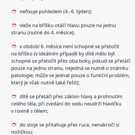
nefixuje pohledem (4.–6. týden);
vleže na bříšku otáčí hlavu pouze na jednu
stranu (nutné do 4. měsíce);
v období 6. měsíce není schopné se přetočit
na bříško (v ideálním případě by dítě mělo být
schopné se přetočit přes oba boky, pokud se přetáčí
pouze na jednu stranu, nejedná se nutně o známku
patologie; může se jednat pouze o funkční problém,
který je však nutné také řešit);
dítě se přetáčí přes záklon hlavy a prohnutím
celého těla, při zvedání do sedu neudrží hlavičku
v rovině s tělem;
do stoje se přitahuje přes ruce, nenakročí si
nožičkou;