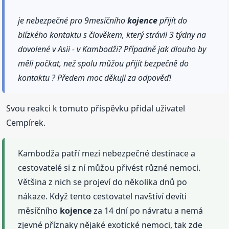
je nebezpečné pro 9mesíčního
kojence
přijít do
blízkého kontaktu s člověkem, který strávil 3 týdny na
dovolené v Asii - v Kambodži? Případně jak dlouho by
měli počkat, než spolu můžou přijít bezpečně do
kontaktu ? Předem moc děkuji za odpověď!
Svou reakci k tomuto příspěvku přidal uživatel
Cempírek.
Kambodža patří mezi nebezpečné destinace a
cestovatelé si z ní můžou přivést různé nemoci.
Většina z nich se projeví do několika dnů po
nákaze. Když tento cestovatel navštíví devíti
měsíčního
kojence
za 14 dní po návratu a nemá
zjevné příznaky nějaké exotické nemoci, tak zde