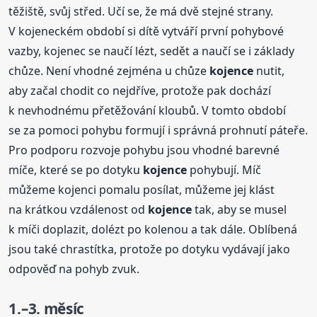
těžiště, svůj střed. Učí se, že má dvě stejné strany.
V kojeneckém období si dítě vytváří první pohybové
vazby, kojenec se naučí lézt, sedět a naučí se i základy
chůze. Není vhodné zejména u chůze
kojence
nutit,
aby začal chodit co nejdříve, protože pak dochází
k nevhodnému přetěžování kloubů. V tomto období
se za pomoci pohybu formují i správná prohnutí páteře.
Pro podporu rozvoje pohybu jsou vhodné barevné
míče, které se po dotyku
kojence
pohybují. Míč
můžeme kojenci pomalu posílat, můžeme jej klást
na krátkou vzdálenost od
kojence
tak, aby se musel
k míči doplazit, dolézt po kolenou a tak dále. Oblíbená
jsou také chrastítka, protože po dotyku vydávají jako
odpověď na pohyb zvuk.
1.–3. měsíc