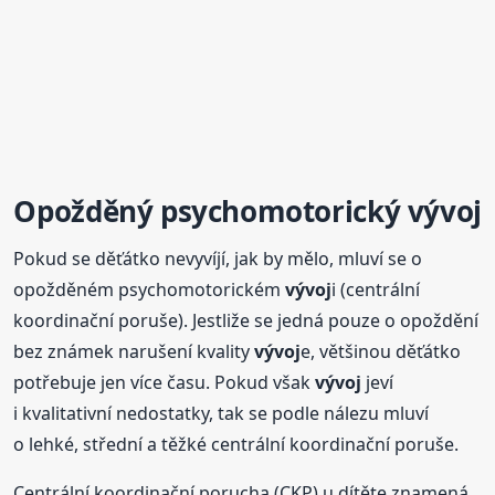
Opožděný
psychomotorický
vývoj
Pokud se děťátko nevyvíjí, jak by mělo, mluví se o
opožděném psychomotorickém
vývoj
i (centrální
koordinační poruše). Jestliže se jedná pouze o opoždění
bez známek narušení kvality
vývoj
e, většinou děťátko
potřebuje jen více času. Pokud však
vývoj
jeví
i kvalitativní nedostatky, tak se podle nálezu mluví
o lehké, střední a těžké centrální koordinační poruše.
Centrální koordinační porucha (CKP) u dítěte znamená