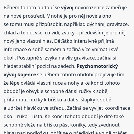
Během tohoto období se
vývoj
novorozence zaměřuje
na nové prostředí. Mnohé je pro něj nové a ono
se tomu musí přizpůsobit, například dýchání, gravitace,
chlad a teplo, vše, co vidí, zvuky – především je pro něj
nový jeho vlastní hlas. Děťátko intenzivně přijímá
informace o sobě samém a začíná více vnímat i své
okolí. Postupně si zvyká na vliv gravitace, začíná si
hledat stabilní pozici na zádech.
Psychomotorický
vývoj
kojence
se během tohoto období projevuje tím,
že lépe ovládá vlastní ruce a nohy a ke konci tohoto
období je obvykle schopné dát si ručky k sobě,
přitáhnout nožky k bříšku a dát si šlapky k sobě
a udržet hlavičku ve středu. Začíná se vyvíjet koordinace
oko – ruka – ústa. Ke konci tohoto období je dítě také
schopné vleže na bříšku pást koníky, tedy zvednout
hlavu nad podložku, opřít se o předloktí a volně otáčet