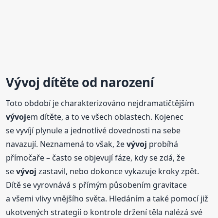
Vývoj
dítěte od narození
Toto období je charakterizováno nejdramatičtějším
vývoj
em dítěte, a to ve všech oblastech. Kojenec
se vyvíjí plynule a jednotlivé dovednosti na sebe
navazují. Neznamená to však, že
vývoj
probíhá
přímočaře – často se objevují fáze, kdy se zdá, že
se
vývoj
zastavil, nebo dokonce vykazuje kroky zpět.
Dítě se vyrovnává s přímým působením gravitace
a všemi vlivy vnějšího světa. Hledáním a také pomocí již
ukotvených strategií o kontrole držení těla nalézá své