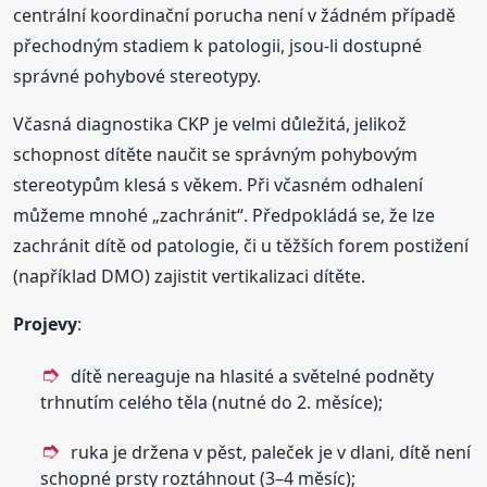
centrální koordinační porucha není v žádném případě
přechodným stadiem k patologii, jsou-li dostupné
správné pohybové stereotypy.
Včasná diagnostika CKP je velmi důležitá, jelikož
schopnost dítěte naučit se správným pohybovým
stereotypům klesá s věkem. Při včasném odhalení
můžeme mnohé „zachránit“. Předpokládá se, že lze
zachránit dítě od patologie, či u těžších forem postižení
(například DMO) zajistit vertikalizaci dítěte.
Projevy
:
dítě nereaguje na hlasité a světelné podněty
trhnutím celého těla (nutné do 2. měsíce);
ruka je držena v pěst, paleček je v dlani, dítě není
schopné prsty roztáhnout (3–4 měsíc);