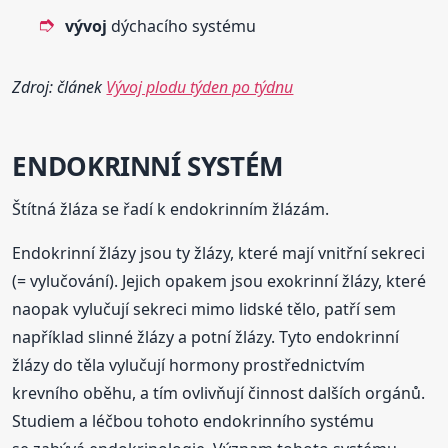
vývoj
dýchacího systému
Zdroj: článek
Vývoj plodu týden po týdnu
ENDOKRINNÍ SYSTÉM
Štítná žláza se řadí k endokrinním žlázám.
Endokrinní žlázy jsou ty žlázy, které mají vnitřní sekreci
(= vylučování). Jejich opakem jsou exokrinní žlázy, které
naopak vylučují sekreci mimo lidské tělo, patří sem
například slinné žlázy a potní žlázy. Tyto endokrinní
žlázy do těla vylučují hormony prostřednictvím
krevního oběhu, a tím ovlivňují činnost dalších orgánů.
Studiem a léčbou tohoto endokrinního systému