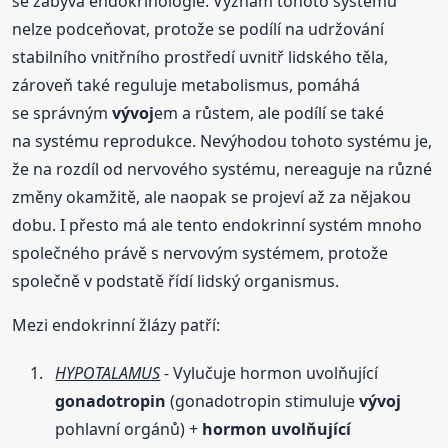
se zabývá endokrinologie. Význam tohoto systému
nelze podceňovat, protože se podílí na udržování
stabilního vnitřního prostředí uvnitř lidského těla,
zároveň také reguluje metabolismus, pomáhá
se správným
vývoj
em a růstem, ale podílí se také
na systému reprodukce. Nevýhodou tohoto systému je,
že na rozdíl od nervového systému, nereaguje na různé
změny okamžitě, ale naopak se projeví až za nějakou
dobu. I přesto má ale tento endokrinní systém mnoho
společného právě s nervovým systémem, protože
společně v podstatě řídí lidský organismus.
Mezi endokrinní žlázy patří:
HYPOTALAMUS
- Vylučuje hormon uvolňující
gonadotropin
(gonadotropin stimuluje
vývoj
pohlavní orgánů) +
hormon uvolňující