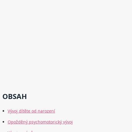
OBSAH
Vývoj dítěte od narození
Opožděný psychomotorický vývoj