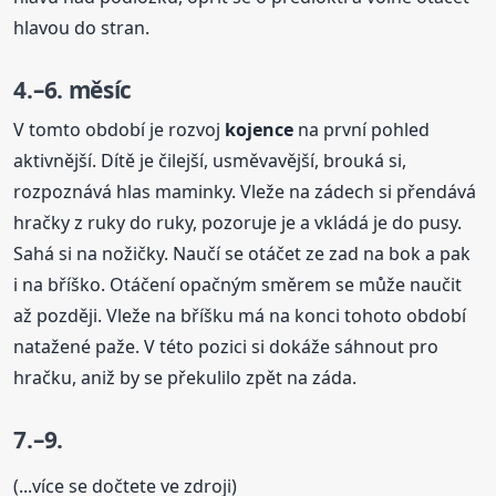
hlavou do stran.
4.–6. měsíc
V tomto období je rozvoj
kojence
na první pohled
aktivnější. Dítě je čilejší, usměvavější, brouká si,
rozpoznává hlas maminky. Vleže na zádech si přendává
hračky z ruky do ruky, pozoruje je a vkládá je do pusy.
Sahá si na nožičky. Naučí se otáčet ze zad na bok a pak
i na bříško. Otáčení opačným směrem se může naučit
až později. Vleže na bříšku má na konci tohoto období
natažené paže. V této pozici si dokáže sáhnout pro
hračku, aniž by se překulilo zpět na záda.
7.–9.
(...více se dočtete ve zdroji)