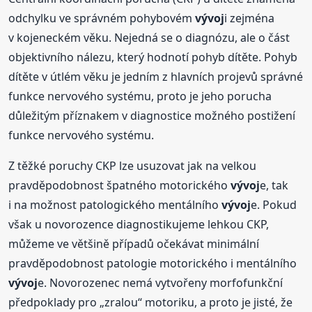
odchylku ve správném pohybovém
vývoj
i zejména
v kojeneckém věku. Nejedná se o diagnózu, ale o část
objektivního nálezu, který hodnotí pohyb dítěte. Pohyb
dítěte v útlém věku je jedním z hlavních projevů správné
funkce nervového systému, proto je jeho porucha
důležitým příznakem v diagnostice možného postižení
funkce nervového systému.
Z těžké poruchy CKP lze usuzovat jak na velkou
pravděpodobnost špatného motorického
vývoj
e, tak
i na možnost patologického mentálního
vývoj
e. Pokud
však u novorozence diagnostikujeme lehkou CKP,
můžeme ve většině případů očekávat minimální
pravděpodobnost patologie motorického i mentálního
vývoj
e. Novorozenec nemá vytvořeny morfofunkční
předpoklady pro „zralou“ motoriku, a proto je jisté, že