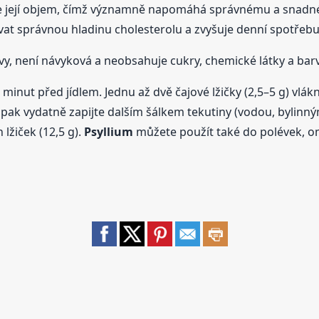
uje její objem, čímž významně napomáhá správnému a snad
t správnou hladinu cholesterolu a zvyšuje denní spotřebu 
y, není návyková a neobsahuje cukry, chemické látky a barv
minut před jídlem. Jednu až dvě čajové lžičky (2,5–5 g) vlák
k pak vydatně zapijte dalším šálkem tekutiny (vodou, bylin
lžiček (12,5 g).
Psyllium
můžete použít také do polévek, om