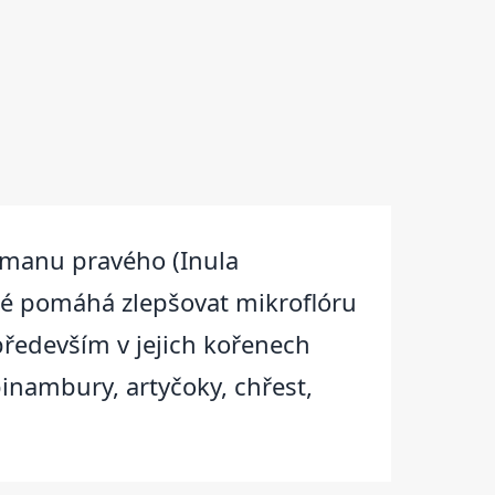
 Omanu pravého (Inula
né pomáhá zlepšovat mikroflóru
 především v jejich kořenech
pinambury, artyčoky, chřest,