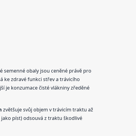
těné semenné obaly jsou ceněné právě pro
 ke zdravé funkci střev a trávicího
ější je konzumace čisté vlákniny zředěné
m
zvětšuje svůj objem v trávicím traktu až
jako píst) odsouvá z traktu škodlivé