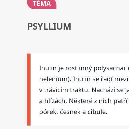
TÉMA
PSYLLIUM
Inulin je rostlinný polysachar
helenium). Inulin se řadí me
v trávicím traktu. Nachází se 
a hlízách. Některé z nich patř
pórek, česnek a cibule.