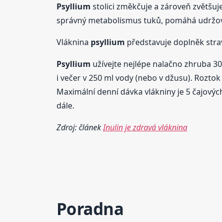
Psyllium
stolici změkčuje a zároveň zvětš
správný metabolismus tuků, pomáhá udržova
Vláknina
psyllium
představuje doplněk strav
Psyllium
užívejte nejlépe nalačno zhruba 30 
i večer v 250 ml vody (nebo v džusu). Rozto
Maximální denní dávka vlákniny je 5 čajových 
dále.
Zdroj: článek
Inulin je zdravá vláknina
Poradna