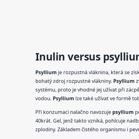
Inulin versus
psylli
Psyllium
je rozpustná vláknina, která se zí
bohatý zdroj rozpustné vlákniny.
Psyllium
z
systému, proto je vhodné jej užívat při zácp
vodou.
Psyllium
lze také užívat ve formě to
Při konzumaci nalačno navozuje
psyllium
po
40krát. Gel, jenž takto vzniká, pohlcuje na
zplodiny. Základem čistého organismu i pevn