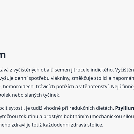
um
skává z vyčištěných obalů semen jitrocele indického. Vyčiš
vyšuje denní spotřebu vlákniny, změkčuje stolici a napomáhá
ě, hemoroidech, trávicích potížích a v těhotenství. Nejúčinn
bolek nebo slaných tyčinek.
cit sytosti, je tudíž vhodné při redukčních dietách.
Psylliu
dbytečnou tekutinu a prostým bobtnáním (mechanickou silou 
ého zdraví je totiž každodenní zdravá stolice.