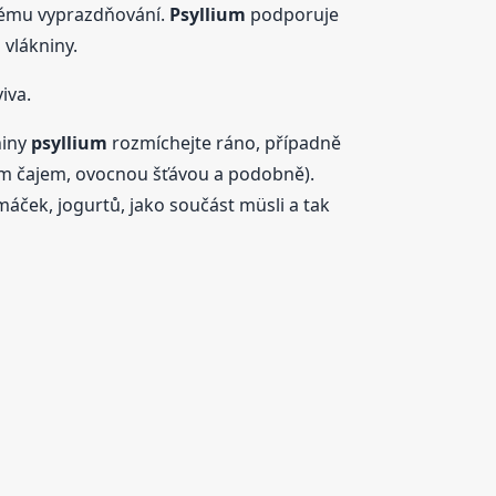
nému vyprazdňování.
Psyllium
podporuje
vlákniny.
iva.
niny
psyllium
rozmíchejte ráno, případně
ným čajem, ovocnou šťávou a podobně).
áček, jogurtů, jako součást müsli a tak