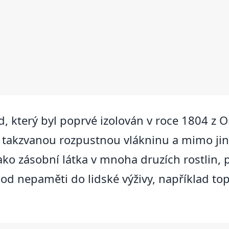
id, který byl poprvé izolován v roce 1804 z
zi takzvanou rozpustnou vlákninu a mimo ji
jako zásobní látka v mnoha druzích rostlin,
í od nepaměti do lidské výživy, například to