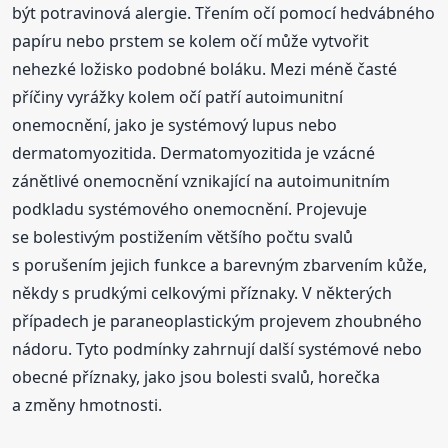
být potravinová alergie. Třením očí pomocí hedvábného
papíru nebo prstem se kolem očí může vytvořit
nehezké ložisko podobné boláku. Mezi méně časté
příčiny vyrážky kolem očí patří autoimunitní
onemocnění, jako je systémový lupus nebo
dermatomyozitida. Dermatomyozitida je vzácné
zánětlivé onemocnění vznikající na autoimunitním
podkladu systémového onemocnění. Projevuje
se bolestivým postižením většího počtu svalů
s porušením jejich funkce a barevným zbarvením kůže,
někdy s prudkými celkovými příznaky. V některých
případech je paraneoplastickým projevem zhoubného
nádoru. Tyto podmínky zahrnují další systémové nebo
obecné příznaky, jako jsou bolesti svalů, horečka
a změny hmotnosti.