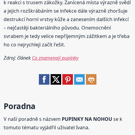
k reakci s trusem zákožky. Zanícená místa výrazně svědí
a jejich rozškrábáním se infekce dále výrazně zhoršuje
destrukcí horní vrstvy kůže a zanesením dalších infekcí
– nejčastěji bakteriálního původu. Onemocnění
svrabem je tedy velice nepříjemným zážitkem a je třeba
ho co nejrychleji začít řešit.
Zdroj: článek
Co znamenají pupínky
Poradna
V naší poradně s názvem
PUPINKY NA NOHOU
se k
tomuto tématu vyjádřil uživatel Ivana.