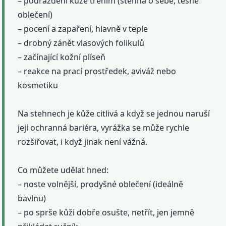
– podráždění kůže třením (stehna o sebe, těsné
oblečení)
– pocení a zapaření, hlavně v teple
– drobný zánět vlasových folikulů
– začínající kožní plíseň
– reakce na prací prostředek, aviváž nebo
kosmetiku
Na stehnech je kůže citlivá a když se jednou naruší
její ochranná bariéra, vyrážka se může rychle
rozšiřovat, i když jinak není vážná.
Co můžete udělat hned:
– noste volnější, prodyšné oblečení (ideálně
bavlnu)
– po sprše kůži dobře osušte, netřít, jen jemně