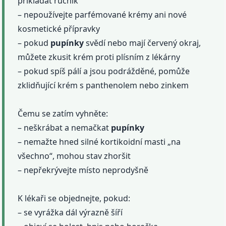
přikládat ručník
– nepoužívejte parfémované krémy ani nové
kosmetické přípravky
– pokud
pupínky
svědí nebo mají červený okraj,
můžete zkusit krém proti plísním z lékárny
– pokud spíš pálí a jsou podrážděné, pomůže
zklidňující krém s panthenolem nebo zinkem
Čemu se zatím vyhněte:
– neškrábat a nemačkat
pupínky
– nemažte hned silné kortikoidní masti „na
všechno“, mohou stav zhoršit
– nepřekrývejte místo neprodyšně
K lékaři se objednejte, pokud:
– se vyrážka dál výrazně šíří