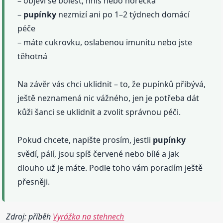
– objeví se bolest, hnis nebo horečka
–
pupínky
nezmizí ani po 1–2 týdnech domácí
péče
– máte cukrovku, oslabenou imunitu nebo jste
těhotná
Na závěr vás chci uklidnit – to, že pupínků přibývá,
ještě neznamená nic vážného, jen je potřeba dát
kůži šanci se uklidnit a zvolit správnou péči.
Pokud chcete, napište prosím, jestli
pupínky
svědí, pálí, jsou spíš červené nebo bílé a jak
dlouho už je máte. Podle toho vám poradím ještě
přesněji.
Zdroj: příběh
Vyrážka na stehnech