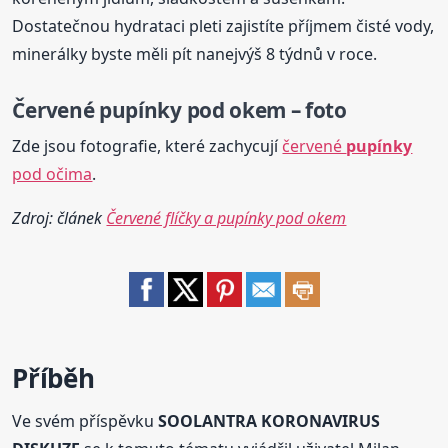
Dostatečnou hydrataci pleti zajistíte příjmem čisté vody,
minerálky byste měli pít nanejvýš 8 týdnů v roce.
Červené
pupínky
pod okem – foto
Zde jsou fotografie, které zachycují
červené
pupínky
pod očima
.
Zdroj: článek
Červené flíčky a pupínky pod okem
Příběh
Ve svém příspěvku
SOOLANTRA KORONAVIRUS