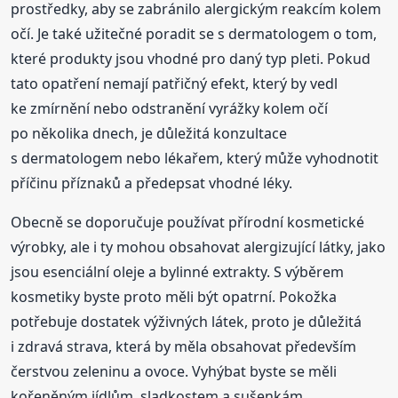
prostředky, aby se zabránilo alergickým reakcím kolem
očí. Je také užitečné poradit se s dermatologem o tom,
které produkty jsou vhodné pro daný typ pleti. Pokud
tato opatření nemají patřičný efekt, který by vedl
ke zmírnění nebo odstranění vyrážky kolem očí
po několika dnech, je důležitá konzultace
s dermatologem nebo lékařem, který může vyhodnotit
příčinu příznaků a předepsat vhodné léky.
Obecně se doporučuje používat přírodní kosmetické
výrobky, ale i ty mohou obsahovat alergizující látky, jako
jsou esenciální oleje a bylinné extrakty. S výběrem
kosmetiky byste proto měli být opatrní. Pokožka
potřebuje dostatek výživných látek, proto je důležitá
i zdravá strava, která by měla obsahovat především
čerstvou zeleninu a ovoce. Vyhýbat byste se měli
kořeněným jídlům, sladkostem a sušenkám.