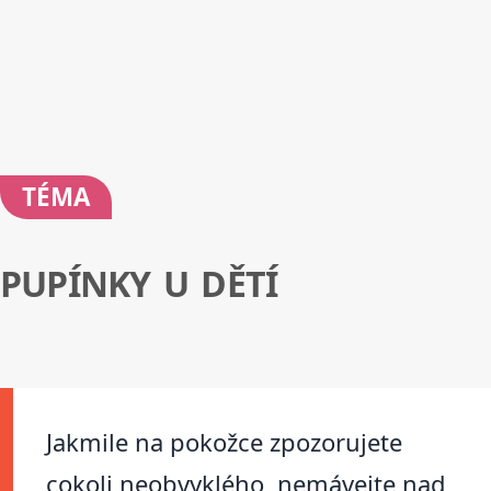
TÉMA
PUPÍNKY U DĚTÍ
Jakmile na pokožce zpozorujete
cokoli neobvyklého, nemávejte nad