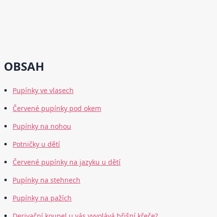
OBSAH
Pupínky ve vlasech
Červené pupínky pod okem
Pupínky na nohou
Potničky u dětí
Červené pupínky na jazyku u dětí
Pupínky na stehnech
Pupínky na pažích
Derivační koupel u vás vyvolává břišní křeče?