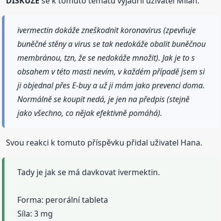
DISKUZE
se k tomuto tématu vyjádřil uživatel Milan.
ivermectin dokáže zneškodnit koronavirus (zpevňuje
buněčné stěny a virus se tak nedokáže obalit buněčnou
membránou, tzn, že se nedokáže množit). Jak je to s
obsahem v této masti nevím, v každém případě jsem si
ji objednal přes E-buy a už ji mám jako prevenci doma.
Normálně se koupit nedá, je jen na předpis (stejně
jako všechno, co nějak efektivně pomáhá).
Svou reakci k tomuto příspěvku přidal uživatel Hana.
Tady je jak se má davkovat ivermektin.
Forma: perorální tableta
Síla: 3 mg