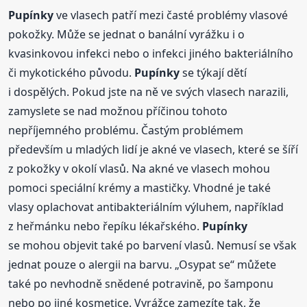
Pupínky
ve vlasech patří mezi časté problémy vlasové
pokožky. Může se jednat o banální vyrážku i o
kvasinkovou infekci nebo o infekci jiného bakteriálního
či mykotického původu.
Pupínky
se týkají dětí
i dospělých. Pokud jste na ně ve svých vlasech narazili,
zamyslete se nad možnou příčinou tohoto
nepříjemného problému. Častým problémem
především u mladých lidí je akné ve vlasech, které se šíří
z pokožky v okolí vlasů. Na akné ve vlasech mohou
pomoci speciální krémy a mastičky. Vhodné je také
vlasy oplachovat antibakteriálním výluhem, například
z heřmánku nebo řepíku lékařského.
Pupínky
se mohou objevit také po barvení vlasů. Nemusí se však
jednat pouze o alergii na barvu. „Osypat se“ můžete
také po nevhodně snědené potravině, po šamponu
nebo po jiné kosmetice. Vyrážce zamezíte tak, že