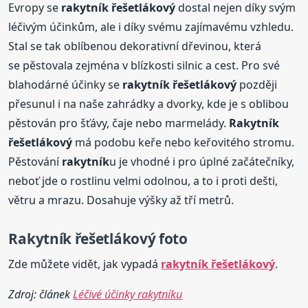
Evropy se
rakytník
řešetlákový
dostal nejen díky svým
léčivým účinkům, ale i díky svému zajímavému vzhledu.
Stal se tak oblíbenou dekorativní dřevinou, která
se pěstovala zejména v blízkosti silnic a cest. Pro své
blahodárné účinky se
rakytník
řešetlákový
později
přesunul i na naše zahrádky a dvorky, kde je s oblibou
pěstován pro šťávy, čaje nebo marmelády.
Rakytník
řešetlákový
má podobu keře nebo keřovitého stromu.
Pěstování
rakytník
u je vhodné i pro úplné začátečníky,
neboť jde o rostlinu velmi odolnou, a to i proti dešti,
větru a mrazu. Dosahuje výšky až tří metrů.
Rakytník
řešetlákový
foto
Zde můžete vidět, jak vypadá
rakytník
řešetlákový
.
Zdroj: článek
Léčivé účinky rakytníku