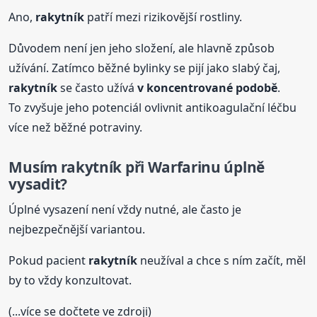
Ano,
rakytník
patří mezi rizikovější rostliny.
Důvodem není jen jeho složení, ale hlavně způsob
užívání. Zatímco běžné bylinky se pijí jako slabý čaj,
rakytník
se často užívá
v koncentrované podobě
.
To zvyšuje jeho potenciál ovlivnit antikoagulační léčbu
více než běžné potraviny.
Musím
rakytník
při Warfarinu úplně
vysadit?
Úplné vysazení není vždy nutné, ale často je
nejbezpečnější variantou.
Pokud pacient
rakytník
neužíval a chce s ním začít, měl
by to vždy konzultovat.
(...více se dočtete ve zdroji)