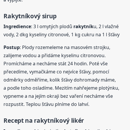
Rakytník
ový sirup
Ingredience
: 3 l omytých plodů
rakytník
u, 2 l vlažné
vody, 2 dkg kyseliny citronové, 1 kg cukru na 1 l šťávy
Postup
: Plody rozemeleme na masovém strojku,
zalijeme vodou a přidáme kyselinu citronovou.
Promícháme a necháme stát 24 hodin. Poté vše
přecedíme, vymačkáme co nejvíce šťávy, pomocí
odměrky odměříme, kolik šťávy dohromady máme,
a podle toho osladíme. Mezitím nahřejeme plotýnku,
vypneme a na jejím okraji bez vaření necháme vše
rozpustit. Teplou šťávu plníme do lahví.
Recept na
rakytník
ový likér