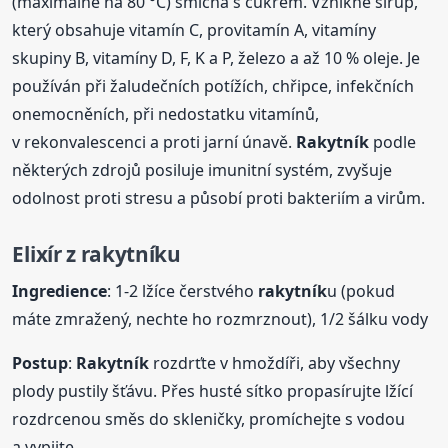
(maximálně na 80 °C) smíchá s cukrem. Vznikne sirup,
který obsahuje vitamín C, provitamín A, vitamíny
skupiny B, vitamíny D, F, K a P, železo a až 10 % oleje. Je
používán při žaludečních potížích, chřipce, infekčních
onemocněních, při nedostatku vitamínů,
v rekonvalescenci a proti jarní únavě.
Rakytník
podle
některých zdrojů posiluje imunitní systém, zvyšuje
odolnost proti stresu a působí proti bakteriím a virům.
Elixír z
rakytník
u
Ingredience
: 1-2 lžíce čerstvého
rakytník
u (pokud
máte zmražený, nechte ho rozmrznout), 1/2 šálku vody
Postup
:
Rakytník
rozdrťte v hmoždíři, aby všechny
plody pustily šťávu. Přes husté sítko propasírujte lžící
rozdrcenou směs do skleničky, promíchejte s vodou
a vypijte.