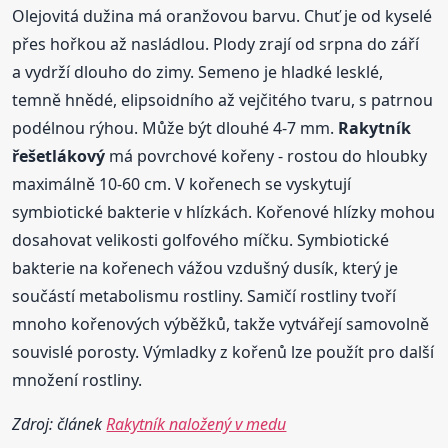
Olejovitá dužina má oranžovou barvu. Chuť je od kyselé
přes hořkou až nasládlou. Plody zrají od srpna do září
a vydrží dlouho do zimy. Semeno je hladké lesklé,
temně hnědé, elipsoidního až vejčitého tvaru, s patrnou
podélnou rýhou. Může být dlouhé 4-7 mm.
Rakytník
řešetlákový
má povrchové kořeny - rostou do hloubky
maximálně 10-60 cm. V kořenech se vyskytují
symbiotické bakterie v hlízkách. Kořenové hlízky mohou
dosahovat velikosti golfového míčku. Symbiotické
bakterie na kořenech vážou vzdušný dusík, který je
součástí metabolismu rostliny. Samičí rostliny tvoří
mnoho kořenových výběžků, takže vytvářejí samovolně
souvislé porosty. Výmladky z kořenů lze použít pro další
množení rostliny.
Zdroj: článek
Rakytník naložený v medu