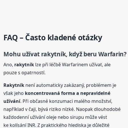
FAQ – Často kladené otázky
Mohu užívat
rakytník
, když beru Warfarin?
Ano,
rakytník
lze při léčbě Warfarinem užívat, ale
pouze s opatrností.
Rakytník
není automaticky zakázaný, problémem je
však jeho
koncentrovaná forma a nepravidelné
užívání
. Při občasné konzumaci malého množství,
například v čaji, bývá riziko nízké. Naopak dlouhodobé
každodenní užívání oleje nebo sirupu může vést
ke kolísání INR. Z praktického hlediska je důležité