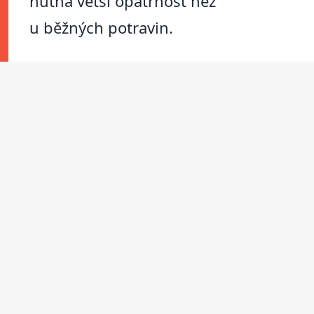
nutná větší opatrnost než
u běžných potravin.