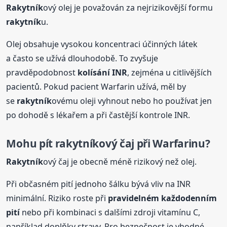
Rakytník
ový olej je považován za nejrizikovější formu
rakytník
u.
Olej obsahuje vysokou koncentraci účinných látek
a často se užívá dlouhodobě. To zvyšuje
pravděpodobnost
kolísání INR
, zejména u citlivějších
pacientů. Pokud pacient Warfarin užívá, měl by
se
rakytník
ovému oleji vyhnout nebo ho používat jen
po dohodě s lékařem a při častější kontrole INR.
Mohu pít
rakytník
ový čaj při Warfarinu?
Rakytník
ový čaj je obecně méně rizikový než olej.
Při občasném pití jednoho šálku bývá vliv na INR
minimální. Riziko roste při
pravidelném každodenním
pití
nebo při kombinaci s dalšími zdroji vitamínu C,
například doplňky stravy. Pro bezpečnost je vhodné