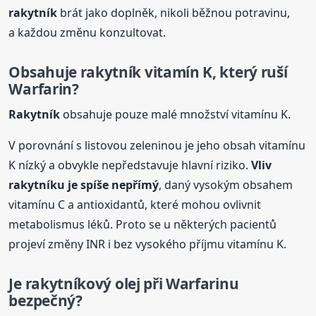
rakytník
brát jako doplněk, nikoli běžnou potravinu,
a každou změnu konzultovat.
Obsahuje
rakytník
vitamín K, který ruší
Warfarin?
Rakytník
obsahuje pouze malé množství vitamínu K.
V porovnání s listovou zeleninou je jeho obsah vitamínu
K nízký a obvykle nepředstavuje hlavní riziko.
Vliv
rakytník
u je spíše nepřímý
, daný vysokým obsahem
vitamínu C a antioxidantů, které mohou ovlivnit
metabolismus léků. Proto se u některých pacientů
projeví změny INR i bez vysokého příjmu vitamínu K.
Je
rakytník
ový olej při Warfarinu
bezpečný?