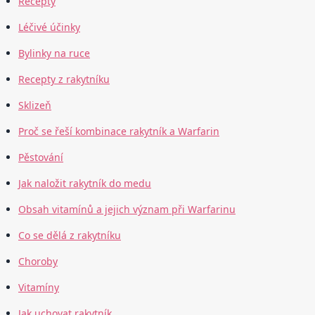
Recepty
Léčivé účinky
Bylinky na ruce
Recepty z rakytníku
Sklizeň
Proč se řeší kombinace rakytník a Warfarin
Pěstování
Jak naložit rakytník do medu
Obsah vitamínů a jejich význam při Warfarinu
Co se dělá z rakytníku
Choroby
Vitamíny
Jak uchovat rakytník