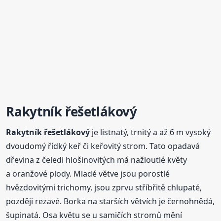
Rakytník
řešetlákový
Rakytník
řešetlákový
je listnatý, trnitý a až 6 m vysoký
dvoudomý řídký keř či keřovitý strom. Tato opadavá
dřevina z čeledi hlošinovitých má nažloutlé květy
a oranžové plody. Mladé větve jsou porostlé
hvězdovitými trichomy, jsou zprvu stříbřitě chlupaté,
později rezavé. Borka na starších větvích je černohnědá,
šupinatá. Osa květu se u samičích stromů mění