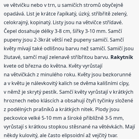
ve větvičku nebo v trn, u samičích stromů obyčejně
opadává. List je krátce řapíkatý, úzký, stříbřitě zelený,
celokrajný, kopinatý. Listy jsou na větvičce střídavé.
Čepel dosahuje délky 3-8 cm, šířky 3-10 mm. Samčí
pupeny jsou 2-3krát větší než pupeny samičí. Samčí
květy mívají také odlišnou barvu než samičí. Samičí jsou
žlutavé, samčí mají zelenavě stříbřitou barvu.
Rakytník
kvete od března do května. Květy vyrůstají
na větvičkách z minulého roku. Květy jsou bezkorunné
a v květu je nálevkovitý kalich se dvěma kališními cípy,
v němž je skrytý pestík. Samčí květy vyrůstají v krátkých
hroznech nebo kláscích a obsahují čtyři tyčinky složené
z podélných prašníků a krátkých nitek. Plody jsou
peckovice velké 5-10 mm a široké přibližně 3-5 mm,
vyrůstají s krátkou stopkou stěsnané na větévkách. Mají
někdy kulovitý, ale často elipsoidní až vejčitý tvar.