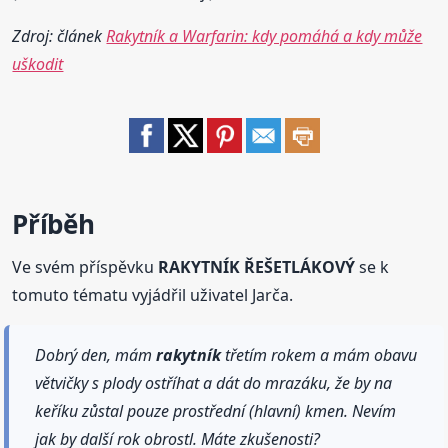
Zdroj: článek
Rakytník a Warfarin: kdy pomáhá a kdy může
uškodit
Příběh
Ve svém příspěvku
RAKYTNÍK ŘEŠETLÁKOVÝ
se k
tomuto tématu vyjádřil uživatel Jarča.
Dobrý den, mám
rakytník
třetím rokem a mám obavu
větvičky s plody ostříhat a dát do mrazáku, že by na
keříku zůstal pouze prostřední (hlavní) kmen. Nevím
jak by další rok obrostl. Máte zkušenosti?