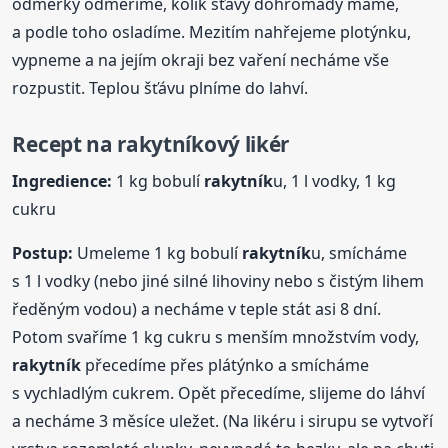
odměrky odměříme, kolik šťávy dohromady máme,
a podle toho osladíme. Mezitím nahřejeme plotýnku,
vypneme a na jejím okraji bez vaření necháme vše
rozpustit. Teplou šťávu plníme do lahví.
Recept na
rakytník
ový likér
Ingredience:
1 kg bobulí
rakytník
u, 1 l vodky, 1 kg
cukru
Postup:
Umeleme 1 kg bobulí
rakytník
u, smícháme
s 1 l vodky (nebo jiné silné lihoviny nebo s čistým lihem
ředěným vodou) a necháme v teple stát asi 8 dní.
Potom svaříme 1 kg cukru s menším množstvím vody,
rakytník
přecedíme přes plátýnko a smícháme
s vychladlým cukrem. Opět přecedíme, slijeme do láhví
a necháme 3 měsíce uležet. (Na likéru i sirupu se vytvoří