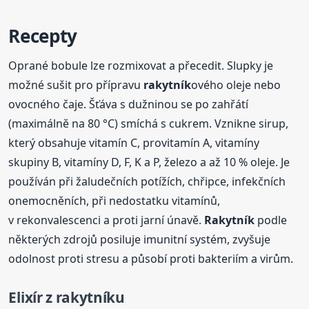
Recepty
Oprané bobule lze rozmixovat a přecedit. Slupky je
možné sušit pro přípravu
rakytník
ového oleje nebo
ovocného čaje. Šťáva s dužninou se po zahřátí
(maximálně na 80 °C) smíchá s cukrem. Vznikne sirup,
který obsahuje vitamín C, provitamín A, vitamíny
skupiny B, vitamíny D, F, K a P, železo a až 10 % oleje. Je
používán při žaludečních potížích, chřipce, infekčních
onemocněních, při nedostatku vitamínů,
v rekonvalescenci a proti jarní únavě.
Rakytník
podle
některých zdrojů posiluje imunitní systém, zvyšuje
odolnost proti stresu a působí proti bakteriím a virům.
Elixír z
rakytník
u