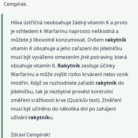
Cempírek.
Hlíva ústřičná neobsahuje žádný vitamín K a proto
je vzhledem k Warfarinu naprosto neškodná a
můžete ji libovolně konzumovat. Ovšem
rakytník
vitamín K obsahuje a jeho zařazení do jídelníčku
musí být vyváženo omezením jiné potraviny, která
obsahuje vitamín K.
Rakytník
zesiluje účinky
Warfarinu a může zvýšit riziko krvácení nebo vznik
modřin. Když se rozhodnete zařadit
rakytník
do
jídelníčku, tak je nezbytné provést kontrolní
změření srážlivosti krve (Quickův test). Změření
musí být učiněno do několika dní po zahájení
užívání
rakytník
u.
Zdraví Cempírek!