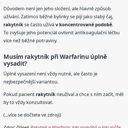
Důvodem není jen jeho složení, ale hlavně způsob
užívání. Zatímco běžné bylinky se pijí jako slabý čaj,
rakytník
se často užívá
v koncentrované podobě
.
To zvyšuje jeho potenciál ovlivnit antikoagulační léčbu
více než běžné potraviny.
Musím
rakytník
při Warfarinu úplně
vysadit?
Úplné vysazení není vždy nutné, ale často je
nejbezpečnější variantou.
Pokud pacient
rakytník
neužíval a chce s ním začít, měl
by to vždy konzultovat.
(...více se dočtete ve zdroji)
Zdroj: článek
Rakytník a Warfarin: kdy pomáhá a kdy může