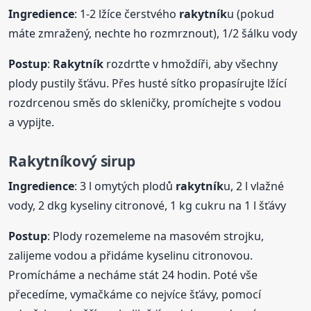
Ingredience
: 1-2 lžíce čerstvého
rakytník
u (pokud
máte zmražený, nechte ho rozmrznout), 1/2 šálku vody
Postup
:
Rakytník
rozdrťte v hmoždíři, aby všechny
plody pustily šťávu. Přes husté sítko propasírujte lžící
rozdrcenou směs do skleničky, promíchejte s vodou
a vypijte.
Rakytník
ový sirup
Ingredience
: 3 l omytých plodů
rakytník
u, 2 l vlažné
vody, 2 dkg kyseliny citronové, 1 kg cukru na 1 l šťávy
Postup
: Plody rozemeleme na masovém strojku,
zalijeme vodou a přidáme kyselinu citronovou.
Promícháme a necháme stát 24 hodin. Poté vše
přecedíme, vymačkáme co nejvíce šťávy, pomocí