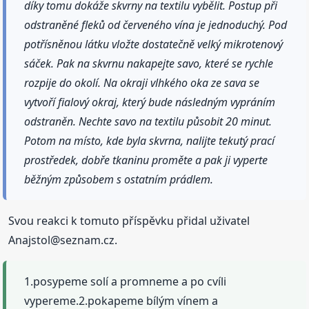
díky tomu dokáže skvrny na textilu vybělit. Postup při
odstraněné fleků od červeného vína je jednoduchý. Pod
potřísněnou látku vložte dostatečně velký mikrotenový
sáček. Pak na skvrnu nakapejte savo, které se rychle
rozpije do okolí. Na okraji vlhkého oka ze sava se
vytvoří fialový okraj, který bude následným vypráním
odstraněn. Nechte savo na textilu působit 20 minut.
Potom na místo, kde byla skvrna, nalijte tekutý prací
prostředek, dobře tkaninu proměte a pak ji vyperte
běžným způsobem s ostatním prádlem.
Svou reakci k tomuto příspěvku přidal uživatel
Anajstol@seznam.cz.
1.posypeme solí a promneme a po cvíli
vypereme.2.pokapeme bílým vínem a