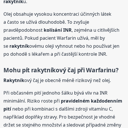
rakytník
u.
Olej obsahuje vysokou koncentraci účinných látek
a často se užívá dlouhodobě. To zvyšuje
pravděpodobnost
kolísání INR
, zejména u citlivějších
pacientů. Pokud pacient Warfarin užívá, měl by
se
rakytník
ovému oleji vyhnout nebo ho používat jen
po dohodě s lékařem a při častější kontrole INR.
Mohu pít
rakytník
ový čaj při Warfarinu?
Rakytník
ový čaj je obecně méně rizikový než olej.
Při občasném pití jednoho šálku bývá vliv na INR
minimální. Riziko roste při
pravidelném každodenním
pití
nebo při kombinaci s dalšími zdroji vitamínu C,
například doplňky stravy. Pro bezpečnost je vhodné
držet se stejného množství a sledovat případné změny