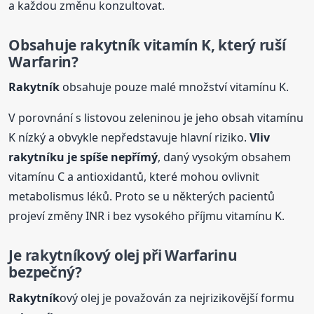
a každou změnu konzultovat.
Obsahuje
rakytník
vitamín K, který ruší
Warfarin?
Rakytník
obsahuje pouze malé množství vitamínu K.
V porovnání s listovou zeleninou je jeho obsah vitamínu
K nízký a obvykle nepředstavuje hlavní riziko.
Vliv
rakytník
u je spíše nepřímý
, daný vysokým obsahem
vitamínu C a antioxidantů, které mohou ovlivnit
metabolismus léků. Proto se u některých pacientů
projeví změny INR i bez vysokého příjmu vitamínu K.
Je
rakytník
ový olej při Warfarinu
bezpečný?
Rakytník
ový olej je považován za nejrizikovější formu