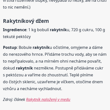
vrstva rozemleté slupky, nevypadá to hezky, ale na chuti
to nic nemění.)
Rakytník
ový džem
Ingredience
: 1 kg bobulí
rakytník
u, 720 g cukru, 100 g
tekuté pektózy
Postup
: Bobule
rakytník
u očistíme, omyjeme a dáme
do nerezového hrnce. Přidáme trochu vody, aby se nám
to nepřipalovalo, a na mírném ohni necháme povařit,
dokud
rakytník
nezměkne. Postupně přidáváme cukr
s pektózou a vaříme do zhoustnutí. Teplé plníme
do čistých sklenic, uzavřeme je víčkem, otočíme dnem
vzhůru a necháme vychladnout.
Zdroj: článek
Rakytník naložený v medu