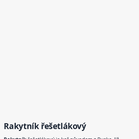
Rakytník
řešetlákový