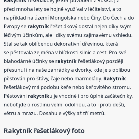
Rakytník
řešetlákový je keř původem z Ruska. Již
před mnoha lety se hojně využíval v léčitelství, a to
například na území Mongolska nebo Číny. Do Čech a do
Evropy se
rakytník
řešetlákový dostal nejen díky svým
léčivým účinkům, ale i díky svému zajímavému vzhledu.
Stal se tak oblíbenou dekorativní dřevinou, která
se pěstovala zejména v blízkosti silnic a cest. Pro své
blahodárné účinky se
rakytník
řešetlákový později
přesunul i na naše zahrádky a dvorky, kde je s oblibou
pěstován pro šťávy, čaje nebo marmelády.
Rakytník
řešetlákový má podobu keře nebo keřovitého stromu.
Pěstování
rakytník
u je vhodné i pro úplné začátečníky,
neboť jde o rostlinu velmi odolnou, a to i proti dešti,
větru a mrazu. Dosahuje výšky až tří metrů.
Rakytník
řešetlákový foto