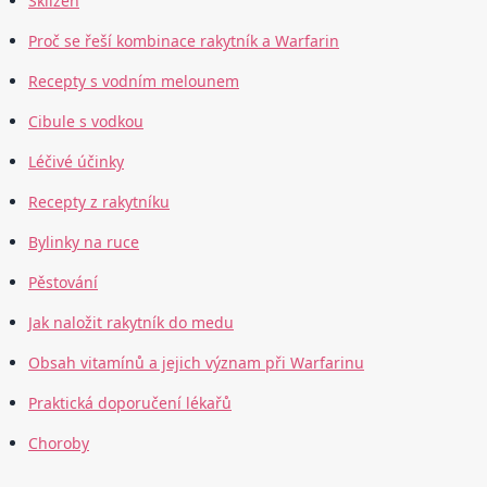
Sklizeň
Proč se řeší kombinace rakytník a Warfarin
Recepty s vodním melounem
Cibule s vodkou
Léčivé účinky
Recepty z rakytníku
Bylinky na ruce
Pěstování
Jak naložit rakytník do medu
Obsah vitamínů a jejich význam při Warfarinu
Praktická doporučení lékařů
Choroby