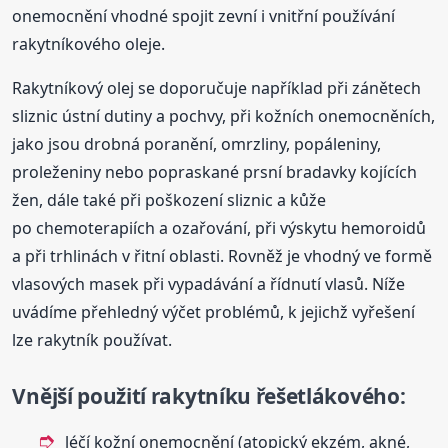
onemocnění vhodné spojit zevní i vnitřní používání
rakytníkového oleje.
Rakytníkový olej se doporučuje například při zánětech
sliznic ústní dutiny a pochvy, při kožních onemocněních,
jako jsou drobná poranění, omrzliny, popáleniny,
proleženiny nebo popraskané prsní bradavky kojících
žen, dále také při poškození sliznic a kůže
po chemoterapiích a ozařování, při výskytu hemoroidů
a při trhlinách v řitní oblasti. Rovněž je vhodný ve formě
vlasových masek při vypadávání a řídnutí vlasů. Níže
uvádíme přehledný výčet problémů, k jejichž vyřešení
lze rakytník používat.
Vnější použití rakytníku řešetlákového:
léčí kožní onemocnění (atopický ekzém, akné,