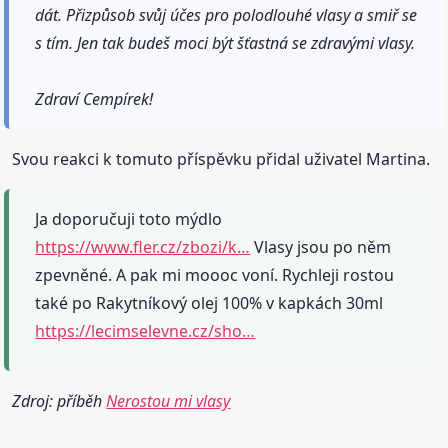
dát. Přizpůsob svůj účes pro polodlouhé vlasy a smiř se
s tím. Jen tak budeš moci být šťastná se zdravými vlasy.
Zdraví Cempírek!
Svou reakci k tomuto příspěvku přidal uživatel Martina.
Ja doporučuji toto mýdlo
https://www.fler.cz/zbozi/k…
Vlasy jsou po něm
zpevněné. A pak mi moooc voní. Rychleji rostou
také po Rakytníkový olej 100% v kapkách 30ml
https://lecimselevne.cz/sho…
Zdroj: příběh
Nerostou mi vlasy