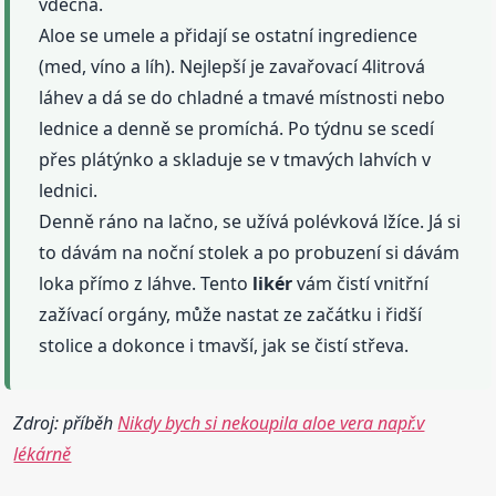
vděčná.
Aloe se umele a přidají se ostatní ingredience
(med, víno a líh). Nejlepší je zavařovací 4litrová
láhev a dá se do chladné a tmavé místnosti nebo
lednice a denně se promíchá. Po týdnu se scedí
přes plátýnko a skladuje se v tmavých lahvích v
lednici.
Denně ráno na lačno, se užívá polévková lžíce. Já si
to dávám na noční stolek a po probuzení si dávám
loka přímo z láhve. Tento
likér
vám čistí vnitřní
zažívací orgány, může nastat ze začátku i řidší
stolice a dokonce i tmavší, jak se čistí střeva.
Zdroj: příběh
Nikdy bych si nekoupila aloe vera např.v
lékárně