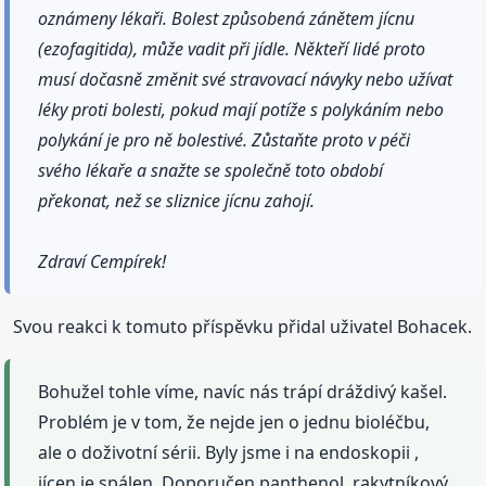
oznámeny lékaři. Bolest způsobená zánětem jícnu
(ezofagitida), může vadit při jídle. Někteří lidé proto
musí dočasně změnit své stravovací návyky nebo užívat
léky proti bolesti, pokud mají potíže s polykáním nebo
polykání je pro ně bolestivé. Zůstaňte proto v péči
svého lékaře a snažte se společně toto období
překonat, než se sliznice jícnu zahojí.
Zdraví Cempírek!
Svou reakci k tomuto příspěvku přidal uživatel Bohacek.
Bohužel tohle víme, navíc nás trápí dráždivý kašel.
Problém je v tom, že nejde jen o jednu bioléčbu,
ale o doživotní sérii. Byly jsme i na endoskopii ,
jícen je spálen. Doporučen panthenol, rakytníkový