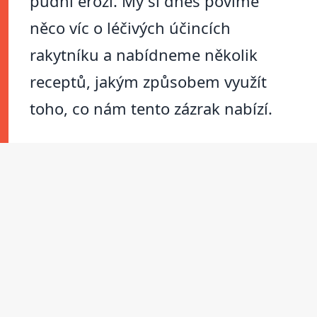
půdní erozí. My si dnes povíme
něco víc o léčivých účincích
rakytníku a nabídneme několik
receptů, jakým způsobem využít
toho, co nám tento zázrak nabízí.