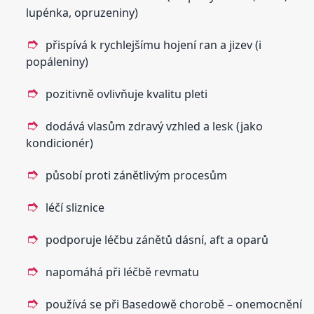
lupénka, opruzeniny)
přispívá k rychlejšímu hojení ran a jizev (i
popáleniny)
pozitivně ovlivňuje kvalitu pleti
dodává vlasům zdravý vzhled a lesk (jako
kondicionér)
působí proti zánětlivým procesům
léčí sliznice
podporuje léčbu zánětů dásní, aft a oparů
napomáhá při léčbě revmatu
používá se při Basedowě chorobě – onemocnění