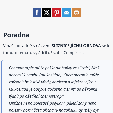
Poradna
V naší poradně s názvem
SLIZNICE JÍCNU OBNOVA
se k
tomuto tématu vyjádřil uživatel Cempírek .
Chemoterapie může poškodit buňky ve sliznici, čímž
dochází k zánětu (mukositida). Chemoterapie může
způsobit bolestivé vředy, krvácení a infekce v jícnu.
Mukositida je obvykle dočasná a zmizí do několika
týdnů po ošetření chemoterapií.
Obtížné nebo bolestivé polykání, pálení žáhy nebo
bolest v horní části břicha (v nadbřišku) by měly být