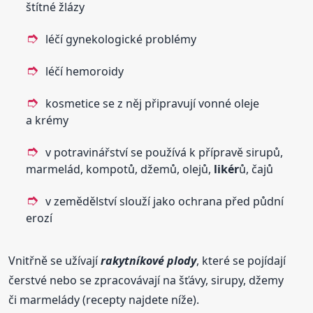
štítné žlázy
léčí gynekologické problémy
léčí hemoroidy
kosmetice se z něj připravují vonné oleje
a krémy
v potravinářství se používá k přípravě sirupů,
marmelád, kompotů, džemů, olejů,
likér
ů, čajů
v zemědělství slouží jako ochrana před půdní
erozí
Vnitřně se užívají
rakytníkové plody
, které se pojídají
čerstvé nebo se zpracovávají na šťávy, sirupy, džemy
či marmelády (recepty najdete níže).