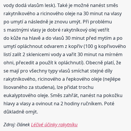
vody dodá vlasům lesk). Také je možné nanést směs
rakytníkového a ricinového oleje na 30 minut na vlasy
po umytí a následně je znovu umýt. Při problému
s mastnými vlasy je dobré rakytníkový olej vetřít
do kůže na hlavě a do vlasů 30 minut před mytím a po
umytí opláchnout odvarem z kopřiv (100 g kopřivového
listí zalít 2 sklenicemi vody a vařit 30 minut na mírném
ohni, přecedit a použít k opláchnutí). Obecně platí, že
se mají pro všechny typy vlasů smíchat stejné díly
rakytníkového, ricinového a řepkového oleje (nejlépe
lisovaného za studena), lze přidat trochu
eukalyptového oleje. Směs zahřát, nanést na pokožku
hlavy a vlasy a ovinout na 2 hodiny ručníkem. Poté
důkladně omýt.
Zdroj: článek
Léčivé účinky rakytníku