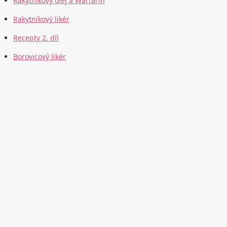
Rakytníkový olej a Warfarin
Rakytníkový likér
Recepty 2. díl
Borovicový likér