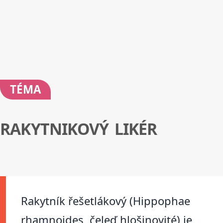
TÉMA
RAKYTNIKOVÝ LIKÉR
Rakytník řešetlákový (Hippophae
rhamnoides, čeleď hlošinovité) je