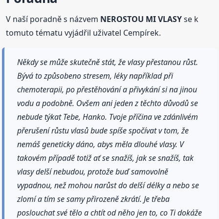
V naší poradně s názvem
NEROSTOU MI VLASY
se k
tomuto tématu vyjádřil uživatel Cempírek.
Někdy se může skutečně stát, že vlasy přestanou růst.
Bývá to způsobeno stresem, léky například při
chemoterapii, po přestěhování a přivykání si na jinou
vodu a podobně. Ovšem ani jeden z těchto důvodů se
nebude týkat Tebe, Hanko. Tvoje příčina ve zdánlivém
přerušení růstu vlasů bude spíše spočívat v tom, že
nemáš geneticky dáno, abys měla dlouhé vlasy. V
takovém případě totiž ať se snažíš, jak se snažíš, tak
vlasy delší nebudou, protože buď samovolně
vypadnou, než mohou narůst do delší délky a nebo se
zlomí a tím se samy přirozeně zkrátí. Je třeba
poslouchat své tělo a chtít od něho jen to, co Ti dokáže