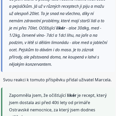
a pejsáčkům. Já už v různých receptech ji piju a mažu
už alespoň 20let. Ta je snad na všechno, díky ní
nemám zdravotní problémy, které mají starší lidi a to
je mi přes 70let. Očišťující
likér
- aloe 30dkg, med -
1/2kg, červené víno- 7dcl a 1dcl lihu, na jaře a na
podzim, v létě si dělám limonádu - aloe med a jableční
ocet. Pejskům to dávám i do masa. Je to zázrak
přírody, ale pěstovaná doma, ne koupená v lahvi s
nějakým konzervantem.
Svou reakci k tomuto příspěvku přidal uživatel Marcela.
Zapomněla jsem, že očišťující
likér
je recept, který
jsem dostala asi před 40ti lety od primáře
Ostravské nemocnice, za který jsem dodnes