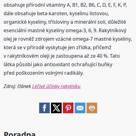
obsahuje přírodní vitamíny A, B1, B2, B6, C, D, E, F, K, P,
dále obsahuje beta-karoten, kyselinu listovou,
organické kyseliny, třísloviny a minerální soli, důležité
esenciální mastné kyseliny omega-3, 6, 9. Rakytníkový
olej je rovněž zdrojem vzácné omega-7 mastné kyseliny,
která se v přírodě vyskytuje jen zřídka, přičemž
v rakytníkovém oleji je zastoupena až ze 40 %. Tato
látka působí jako antioxidant ochraňující buňky
před poškozením volnými radikály.
Zdroj: článek
Léčivé účinky rakytníku
Poradna