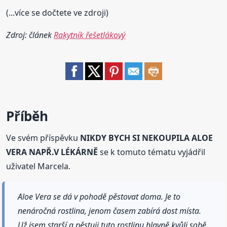
(...více se dočtete ve zdroji)
Zdroj: článek
Rakytník řešetlákový
Příběh
Ve svém příspěvku
NIKDY BYCH SI NEKOUPILA ALOE
VERA NAPŘ.V LÉKÁRNĚ
se k tomuto tématu vyjádřil
uživatel Marcela.
Aloe Vera se dá v pohodě pěstovat doma. Je to
nenáročná rostlina, jenom časem zabírá dost místa.
Už jsem starší a pěstuji tuto rostlinu hlavně kvůli sobě