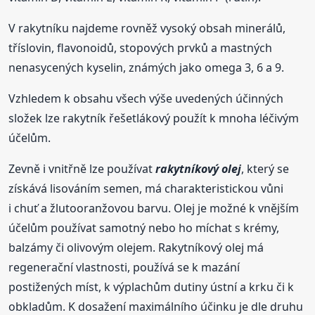
V rakytníku najdeme rovněž vysoký obsah minerálů,
tříslovin, flavonoidů, stopových prvků a mastných
nenasycených kyselin, známých jako omega 3, 6 a 9.
Vzhledem k obsahu všech výše uvedených účinných
složek lze rakytník řešetlákový použít k mnoha léčivým
účelům.
Zevně i vnitřně lze používat
rakytníkový olej
, který se
získává lisováním semen, má charakteristickou vůni
i chuť a žlutooranžovou barvu. Olej je možné k vnějším
účelům používat samotný nebo ho míchat s krémy,
balzámy či olivovým olejem. Rakytníkový olej má
regenerační vlastnosti, používá se k mazání
postižených míst, k výplachům dutiny ústní a krku či k
obkladům. K dosažení maximálního účinku je dle druhu