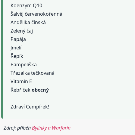
Koenzym Q10
Šalvěj červenokořenná
Andělika čínská
Zelený čaj
Papája
Jmelí
Řepík
Pampeliška
Třezalka tečkovaná
Vitamin E
Řebříček
obecný
Zdraví Cempírek!
Zdroj: příběh
Bylinky a Warfarin