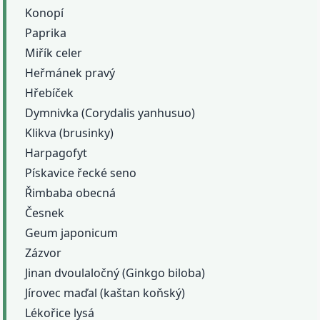
Konopí
Paprika
Miřík celer
Heřmánek pravý
Hřebíček
Dymnivka (Corydalis yanhusuo)
Klikva (brusinky)
Harpagofyt
Pískavice řecké seno
Řimbaba obecná
Česnek
Geum japonicum
Zázvor
Jinan dvoulaločný (Ginkgo biloba)
Jírovec maďal (kaštan koňský)
Lékořice lysá