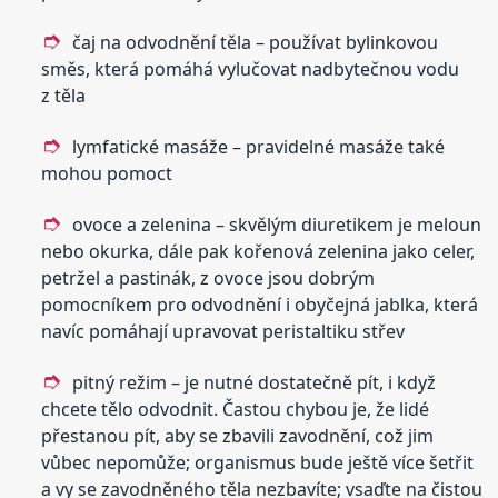
čaj na odvodnění těla – používat bylinkovou
směs, která pomáhá vylučovat nadbytečnou vodu
z těla
lymfatické masáže – pravidelné masáže také
mohou pomoct
ovoce a zelenina – skvělým diuretikem je meloun
nebo okurka, dále pak kořenová zelenina jako celer,
petržel a pastinák, z ovoce jsou dobrým
pomocníkem pro odvodnění i obyčejná jablka, která
navíc pomáhají upravovat peristaltiku střev
pitný režim – je nutné dostatečně pít, i když
chcete tělo odvodnit. Častou chybou je, že lidé
přestanou pít, aby se zbavili zavodnění, což jim
vůbec nepomůže; organismus bude ještě více šetřit
a vy se zavodněného těla nezbavíte; vsaďte na čistou