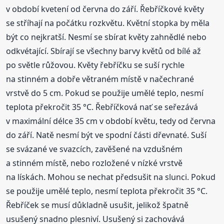
v období kvetení od června do září. Řebříčkové květy
se stříhají na počátku rozkvětu. Květní stopka by měla
být co nejkratší. Nesmí se sbírat květy zahnědlé nebo
odkvétající. Sbírají se všechny barvy květů od bílé až
po světle růžovou. Květy řebříčku se suší rychle
na stinném a dobře větraném místě v načechrané
vrstvě do 5 cm. Pokud se použije umělé teplo, nesmí
teplota překročit 35 °C. Řebříčková nať se seřezává
v maximální délce 35 cm v období květu, tedy od června
do září. Natě nesmí být ve spodní části dřevnaté. Suší
se svázané ve svazcích, zavěšené na vzdušném
a stinném místě, nebo rozložené v nízké vrstvě
na lískách. Mohou se nechat předsušit na slunci. Pokud
se použije umělé teplo, nesmí teplota překročit 35 °C.
Řebříček se musí důkladně usušit, jelikož špatně
usušený snadno plesniví. Usušený si zachovává