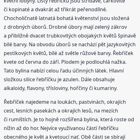
květní lodyhy. Listy řebříčku jsou střídavé, čárkovité
či kopinaté a dvakrát až třikrát peřenodílné.
Chocholičnatě latnatá bohatá květenství jsou složená
z drobných úborů. Drobné úbory mají zelený zákrov
a přibližně dvacet trubkovitých obojakých květů špinavě
bílé barvy. Na obvodu úborů se nachází pět jazykovitých
pestíkových květů, bílé až světle růžové barvy. Řebříček
kvete od června do září. Plodem je podlouhlá nažka.
Tato bylina nabízí celou řadu účinných látek. Hlavní
složkou silice řebříčku je azulen. Dále obsahuje
alkaloidy, flavony, třísloviny, hořčiny či kumariny.
Řebříček najedeme na loukách, pastvinách, okrajích
cest, lesních pasekách a okrajích lesů, na mezích
či rumištích. Je to hojně rozšířená bylina, která roste od
nížin až do hor. Nejvíce využívanou částí řebříčku
obecného je květ a kvetoucí nať. Obě části se sbírají