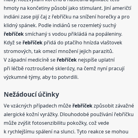
hmoty na končetiny působí jako stimulant. Jiní američtí
indiáni zase pijí čaj z řebříčku na snížení horečky a pro
klidný spánek. Podle indiánů se rozemletý suchý
řebříček
smíchaný s vodou přikládá na popáleniny.
Když se
řebříček
přidá do ptačího hnízda vlaštovek
stromových, tak omezí množení jejich parazitů.
V západní medicíně se
řebříček
nejspíše uplatní
při léčbě roztroušené sklerózy, na čemž nyní pracují
výzkumné týmy, aby to potvrdili.
Nežádoucí účinky
Ve vzácných případech může
řebříček
způsobit závažné
alergické kožní vyrážky. Dlouhodobé používání řebříčku
může zvýšit fotosenzibilitu pokožky, což vede
k rychlejšímu spálení na slunci. Tyto reakce se mohou