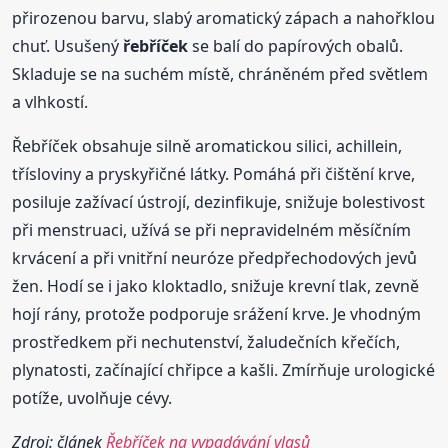
přirozenou barvu, slabý aromatický zápach a nahořklou
chuť. Usušený
řebříček
se balí do papírových obalů.
Skladuje se na suchém místě, chráněném před světlem
a vlhkostí.
Řebříček obsahuje silně aromatickou silici, achillein,
třísloviny a pryskyřičné látky. Pomáhá při čištění krve,
posiluje zažívací ústrojí, dezinfikuje, snižuje bolestivost
při menstruaci, užívá se při nepravidelném měsíčním
krvácení a při vnitřní neuróze předpřechodových jevů
žen. Hodí se i jako kloktadlo, snižuje krevní tlak, zevně
hojí rány, protože podporuje srážení krve. Je vhodným
prostředkem při nechutenství, žaludečních křečích,
plynatosti, začínající chřipce a kašli. Zmírňuje urologické
potíže, uvolňuje cévy.
Zdroj: článek
Řebříček na vypadávání vlasů