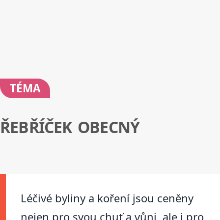
TÉMA
ŘEBŘÍČEK OBECNÝ
Léčivé byliny a koření jsou ceněny
nejen pro svou chuť a vůni, ale i pro