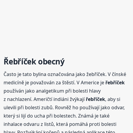
Řebříček
obecný
Často je tato bylina označována jako žebříček. V čínské
medicíně je považován za štěstí. V Americe je
řebříček
používán jako analgetikum při bolesti hlavy
z nachlazení. Američtí indiáni žvýkají
řebříček
, aby si
ulevili při bolesti zubů. Rovněž ho používají jako odvar,
který si lijí do ucha při bolestech. Známá je také
inhalace odvaru z listů, která pomáhá proti bolesti
hlavy. Rozžvýkání kořenů a následná aplikace této