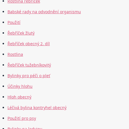
Rostlina řebříček
Babské rady na odvodnění organismu
Použití
Řebříček žlutý
Řebříček obecný 2. díl
Rostlina
Řebříček tužebníkovitý
Bylinky pro péči o pleť
Účinky hlohu
Hloh obecný
Léčivá bylina kontryhel obecný
Použití pro psy
Bylinky na ledviny