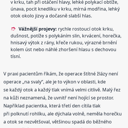
v krku, tah při otáčení hlavy, lehké polykací obtíže,
únava, pocit knedlíku v krku, mírná modřina, lehký
otok okolo jizvy a dočasně slabší hlas.
Vážnější projevy:
rychle rostoucí otok krku,
dušnost, potíže s polykáním slin, krvácení, horečka,
hnisavý výtok z rány, křeče rukou, výrazné brnění
kolem úst nebo náhlé zhoršení hlasu s dechovou
tísní.
V praxi pacientům říkám, že operace štítné žlázy není
operace „na svaly“, ale je to výkon v oblasti, kde
se každý otok a každý tlak vnímá velmi citlivě. Malý řez
na kůži neznamená, že uvnitř není hojící se prostor.
Například pacientka, která třetí den cítila tlak
při polknutí rohlíku, ale dýchala volně, neměla horečku
a otok se nezvětšoval, většinou spadá do běžného