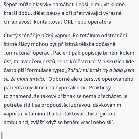
šepot může hlasivky namáhat. Lepší je mluvit klidně,
kratší dobu, dělat pauzy a při přetrvávající výrazné
chraplavosti kontaktovat ORL nebo operatéra.
Čtvrtý scénář je nízký vápník. Po totálním odstranění
štítné žlázy mohou být příštítná tělíska dočasně
„omráčená“ operací. Pacient pak popisuje brnění kolem
úst, mravenčení prstů nebo křeč v ruce. V diskuzích lidé
často píší formulace typu:
„Začaly mi brnět rty a bála jsem
se, že mám mrtvici.“
Odborně ale u čerstvě operovaného
pacienta myslíme i na hypokalcemii. Prakticky
to znamená, že takový příznak se nemá přecházet. Je
potřeba řídit se propouštěcí zprávou, dávkováním
vápníku, vitaminu D a kontaktovat chirurgickou
ambulanci, zvlášť když se brnění vrací nebo sílí.