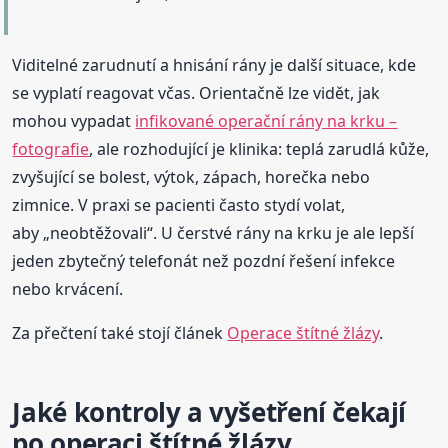
Viditelné zarudnutí a hnisání rány je další situace, kde
se vyplatí reagovat včas. Orientačně lze vidět, jak
mohou vypadat
infikované operační rány na krku –
fotografie
, ale rozhodující je klinika: teplá zarudlá kůže,
zvyšující se bolest, výtok, zápach, horečka nebo
zimnice. V praxi se pacienti často stydí volat,
aby „neobtěžovali“. U čerstvé rány na krku je ale lepší
jeden zbytečný telefonát než pozdní řešení infekce
nebo krvácení.
Za přečtení také stojí článek
Operace štítné žlázy
.
Jaké kontroly a vyšetření čekají
po operaci štítné žlázy