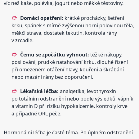
víc než kaše, polévka, jogurt nebo měkké těstoviny.
Domácí opatření:
krátké procházky, šetření
krku, spánek s mírně zvýšenou horní polovinou těla,
měkčí strava, dostatek tekutin, kontrola rány
v zrcadle.
Čemu se zpočátku vyhnout:
těžké nákupy,
posilování, prudké natahování krku, dlouhé řízení
při omezeném otáčení hlavy, kouření a škrábání
nebo mazání rány bez doporučení.
Lékařská léčba:
analgetika, levothyroxin
po totálním odstranění nebo podle výsledků, vápník
a vitamin D při riziku hypokalcemie, kontroly krve
a případně ORL péče.
Hormonální léčba je časté téma. Po úplném odstranění