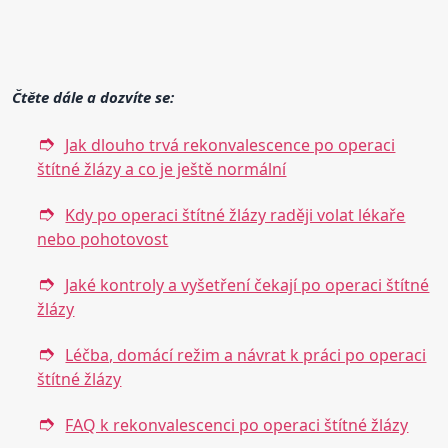
Čtěte dále a dozvíte se:
Jak dlouho trvá rekonvalescence po operaci
štítné žlázy a co je ještě normální
Kdy po operaci štítné žlázy raději volat lékaře
nebo pohotovost
Jaké kontroly a vyšetření čekají po operaci štítné
žlázy
Léčba, domácí režim a návrat k práci po operaci
štítné žlázy
FAQ k rekonvalescenci po operaci štítné žlázy