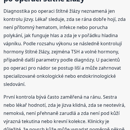
Diagnostika po operaci štítné žlázy neznamená jen
kontrolu jizvy. Lékař sleduje, zda se rána dobře hojí, zda
není přítomný hematom, infekce nebo porucha
polykání, jak funguje hlas a zda je v pořádku hladina
vápníku. Podle rozsahu výkonu se následně kontrolují
hormony štítné žlázy, zejména TSH a volné hormony,
případně další parametry podle diagnózy. U pacientů
po operaci pro nádor se postup liší a může zahrnovat
specializované onkologické nebo endokrinologické
sledování.
První kontrola bývá často zaměřená na ránu. Sestra
nebo lékař hodnotí, zda je jizva klidná, zda se neotevírá,
nemokvá, není přehnaně zarudlá a zda není pod kůží
výrazná tekutina nebo krevní kolekce. Klinicky je
důležité, že povrch kůže může vypadat poměrně pěkně,