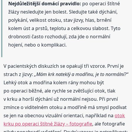
Nejdůležitější domácí pravidlo:
po operaci štítné
žlázy nesledujte jen bolest. Sledujte také dýchání,
polykání, velikost otoku, stav jizvy, hlas, brnění
kolem úst a prstů, teplotu a celkovou slabost. Tyto
drobnosti často rozhodují, zda jde o normální
hojení, nebo o komplikaci.
V pacientských diskuzích se opakují tři vzorce. První je
strach z jizvy:
„Mám krk nateklý a modřinu, je to normální?“
Lehký otok a modřina kolem rány mohou být
po operaci běžné, ale rychle se zvětšující otok, tlak
v krku a horší dýchání už normální nejsou. Při první
zmínce o viditelném otoku a modřině má smysl podívat
se jen na obecnou vizuální orientaci, například na
otok
krku po operaci štítné žlázy – fotografie
, ale fotografie
nikdy nenahradí vyšetření. Druhý vzorec je netrpělivost: