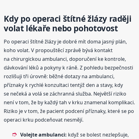
Kdy po operaci štítné žlázy raději
volat lékaře nebo pohotovost
Po operaci štítné žlázy je dobré mít doma jasný plán,
koho volat. V propouštěcí zprávě bývá kontakt
na chirurgickou ambulanci, doporučení ke kontrole,
dávkování léků a pokyny k ráně. Z pohledu bezpečnosti
rozlišuji tři úrovně: běžné dotazy na ambulanci,
příznaky k rychlé konzultaci tentýž den a stavy, kdy
se nečeká a volá se záchranná služba. Největší riziko
není v tom, že by každý tah v krku znamenal komplikaci.
Riziko je v tom, že pacient podcení příznaky, které se po
operaci krku podceňovat nesmějí.
Volejte ambulanci:
když se bolest nezlepšuje,