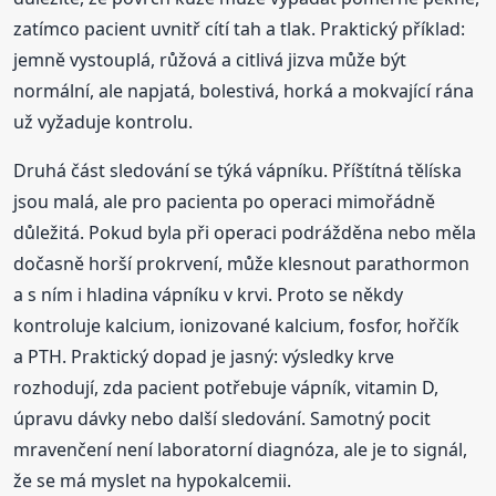
zatímco pacient uvnitř cítí tah a tlak. Praktický příklad:
jemně vystouplá, růžová a citlivá jizva může být
normální, ale napjatá, bolestivá, horká a mokvající rána
už vyžaduje kontrolu.
Druhá část sledování se týká vápníku. Příštítná tělíska
jsou malá, ale pro pacienta po operaci mimořádně
důležitá. Pokud byla při operaci podrážděna nebo měla
dočasně horší prokrvení, může klesnout parathormon
a s ním i hladina vápníku v krvi. Proto se někdy
kontroluje kalcium, ionizované kalcium, fosfor, hořčík
a PTH. Praktický dopad je jasný: výsledky krve
rozhodují, zda pacient potřebuje vápník, vitamin D,
úpravu dávky nebo další sledování. Samotný pocit
mravenčení není laboratorní diagnóza, ale je to signál,
že se má myslet na hypokalcemii.