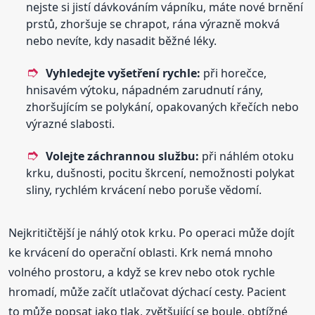
nejste si jistí dávkováním vápníku, máte nové brnění
prstů, zhoršuje se chrapot, rána výrazně mokvá
nebo nevíte, kdy nasadit běžné léky.
Vyhledejte vyšetření rychle:
při horečce,
hnisavém výtoku, nápadném zarudnutí rány,
zhoršujícím se polykání, opakovaných křečích nebo
výrazné slabosti.
Volejte záchrannou službu:
při náhlém otoku
krku, dušnosti, pocitu škrcení, nemožnosti polykat
sliny, rychlém krvácení nebo poruše vědomí.
Nejkritičtější je náhlý otok krku. Po operaci může dojít
ke krvácení do operační oblasti. Krk nemá mnoho
volného prostoru, a když se krev nebo otok rychle
hromadí, může začít utlačovat dýchací cesty. Pacient
to může popsat jako tlak, zvětšující se boule, obtížné