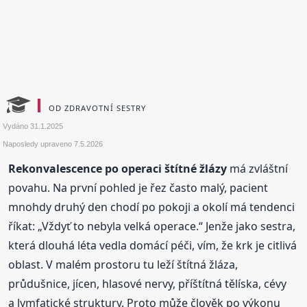
OD ZDRAVOTNÍ SESTRY
Vydáno
31.1.2025
Naposledy upraveno
7.5.2026
Rekonvalescence po operaci štítné žlázy
má zvláštní
povahu. Na první pohled je řez často malý, pacient
mnohdy druhý den chodí po pokoji a okolí má tendenci
říkat: „Vždyť to nebyla velká operace.“ Jenže jako sestra,
která dlouhá léta vedla domácí péči, vím, že krk je citlivá
oblast. V malém prostoru tu leží štítná žláza,
průdušnice, jícen, hlasové nervy, příštítná tělíska, cévy
a lymfatické struktury. Proto může člověk po výkonu