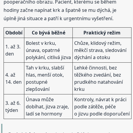
pooperačního obrazu. Pacient, kterému se během
hodiny začne napínat krk a špatně se mu dýchá, je
úplně jiná situace a patří k urgentnímu vyšetření.
Období
Co bývá běžné
Praktický režim
Bolest v krku,
Chůze, klidový režim,
1. až 3.
únava, opatrné
měkčí strava, sledování
den
polykání, citlivá jizva
dýchání a otoku
Tah v krku, slabší
Lehké činnosti, bez
4. až
hlas, menší otok,
těžkého zvedání, bez
14. den
postupné
prudkého natahování
zlepšování
krku
Únava může
Kontroly, návrat k práci
3. až 6.
dobíhat, jizva zraje,
podle zátěže, péče
týden
ladí se hormony
o jizvu podle doporučení