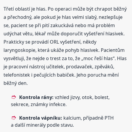
Třetí oblastí je hlas. Po operaci může být chrapot běžný
a přechodný, ale pokud je hlas velmi slabý, nezlepšuje
se, pacient se při pití zakuckává nebo má problém
udýchat větu, lékař může doporučit vyšetření hlasivek.
Prakticky se provádí ORL vyšetření, někdy
laryngoskopie, která ukáže pohyb hlasivek. Pacientům
vysvětluji, že nejde o trest za to, že „moc řeší hlas“. Hlas
je pracovní nástroj učitelek, prodavaček, zpěváků,
telefonistek i pečujících babiček. Jeho porucha mění
běžný den.
Kontrola rány:
vzhled jizvy, otok, bolest,
sekrece, známky infekce.
Kontrola vápníku:
kalcium, případně PTH
a další minerály podle stavu.