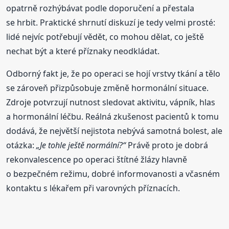
opatrně rozhýbávat podle doporučení a přestala
se hrbit. Praktické shrnutí diskuzí je tedy velmi prosté:
lidé nejvíc potřebují vědět, co mohou dělat, co ještě
nechat být a které příznaky neodkládat.
Odborný fakt je, že po operaci se hojí vrstvy tkání a tělo
se zároveň přizpůsobuje změně hormonální situace.
Zdroje potvrzují nutnost sledovat aktivitu, vápník, hlas
a hormonální léčbu. Reálná zkušenost pacientů k tomu
dodává, že největší nejistota nebývá samotná bolest, ale
otázka:
„Je tohle ještě normální?“
Právě proto je dobrá
rekonvalescence po operaci štítné žlázy hlavně
o bezpečném režimu, dobré informovanosti a včasném
kontaktu s lékařem při varovných příznacích.