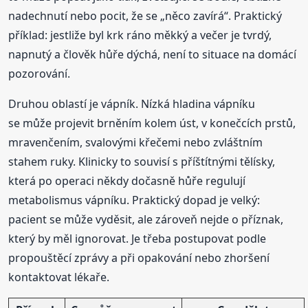
nadechnutí nebo pocit, že se „něco zavírá“. Praktický
příklad: jestliže byl krk ráno měkký a večer je tvrdý,
napnutý a člověk hůře dýchá, není to situace na domácí
pozorování.
Druhou oblastí je vápník. Nízká hladina vápníku
se může projevit brněním kolem úst, v konečcích prstů,
mravenčením, svalovými křečemi nebo zvláštním
stahem ruky. Klinicky to souvisí s příštítnými tělísky,
která po operaci někdy dočasně hůře regulují
metabolismus vápníku. Praktický dopad je velký:
pacient se může vyděsit, ale zároveň nejde o příznak,
který by měl ignorovat. Je třeba postupovat podle
propouštěcí zprávy a při opakování nebo zhoršení
kontaktovat lékaře.