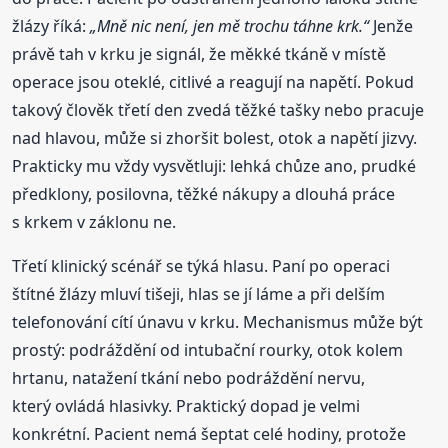
žlázy říká:
„Mně nic není, jen mě trochu táhne krk.“
Jenže
právě tah v krku je signál, že měkké tkáně v místě
operace jsou oteklé, citlivé a reagují na napětí. Pokud
takový člověk třetí den zvedá těžké tašky nebo pracuje
nad hlavou, může si zhoršit bolest, otok a napětí jizvy.
Prakticky mu vždy vysvětluji: lehká chůze ano, prudké
předklony, posilovna, těžké nákupy a dlouhá práce
s krkem v záklonu ne.
Třetí klinický scénář se týká hlasu. Paní po operaci
štítné žlázy mluví tišeji, hlas se jí láme a při delším
telefonování cítí únavu v krku. Mechanismus může být
prostý: podráždění od intubační rourky, otok kolem
hrtanu, natažení tkání nebo podráždění nervu,
který ovládá hlasivky. Praktický dopad je velmi
konkrétní. Pacient nemá šeptat celé hodiny, protože