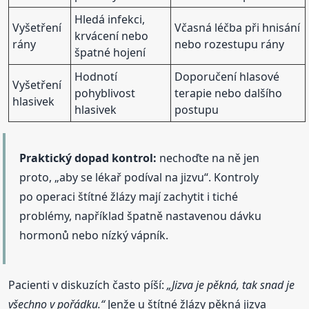
Hledá infekci,
Vyšetření
Včasná léčba při hnisání
krvácení nebo
rány
nebo rozestupu rány
špatné hojení
Hodnotí
Doporučení hlasové
Vyšetření
pohyblivost
terapie nebo dalšího
hlasivek
hlasivek
postupu
Praktický dopad kontrol:
nechoďte na ně jen
proto, „aby se lékař podíval na jizvu“. Kontroly
po operaci štítné žlázy mají zachytit i tiché
problémy, například špatně nastavenou dávku
hormonů nebo nízký vápník.
Pacienti v diskuzích často píší:
„Jizva je pěkná, tak snad je
všechno v pořádku.“
Jenže u štítné žlázy pěkná jizva