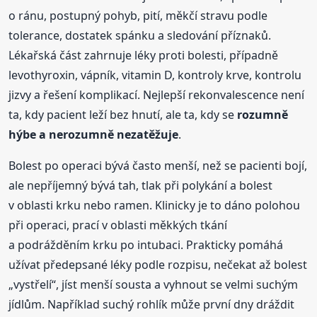
o ránu, postupný pohyb, pití, měkčí stravu podle
tolerance, dostatek spánku a sledování příznaků.
Lékařská část zahrnuje léky proti bolesti, případně
levothyroxin, vápník, vitamin D, kontroly krve, kontrolu
jizvy a řešení komplikací. Nejlepší rekonvalescence není
ta, kdy pacient leží bez hnutí, ale ta, kdy se
rozumně
hýbe a nerozumně nezatěžuje
.
Bolest po operaci bývá často menší, než se pacienti bojí,
ale nepříjemný bývá tah, tlak při polykání a bolest
v oblasti krku nebo ramen. Klinicky je to dáno polohou
při operaci, prací v oblasti měkkých tkání
a podrážděním krku po intubaci. Prakticky pomáhá
užívat předepsané léky podle rozpisu, nečekat až bolest
„vystřelí“, jíst menší sousta a vyhnout se velmi suchým
jídlům. Například suchý rohlík může první dny dráždit