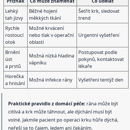
Příznak
Co může znamenat
Co udělat
Lehký
Běžné hojení
Šetřit krk, sledovat
tah jizvy
měkkých tkání
trend
Rychle
Možné krvácení
rostoucí
nebo tlak v operační
Urgentní vyšetření
otok
oblasti
Brnění
Postupovat podle
Možná nízká hladina
úst
pokynů, kontaktovat
vápníku
a prstů
lékaře
Horečka
Možná infekce rány
Vyšetření tentýž den
a hnisání
Praktické pravidlo z domácí péče:
rána může být
citlivá a krk může táhnout, ale dýchání musí být
volné. Jakmile pacient po operaci krku hůře dýchá,
neřeší se to čajem, ledem ani čekáním.