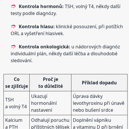
Kontrola hormonů:
TSH, volný T4, někdy další
testy podle diagnózy.
Kontrola hlasu:
klinické posouzení, při potížích
ORL a vyšetření hlasivek.
Kontrola onkologická:
u nádorových diagnóz
individuální plán, někdy další léčba a dlouhodobé
sledování.
Co
Proč je
Příklad dopadu
se zjišťuje
to důležité
Ukazují
Úprava dávky
TSH
hormonální
levothyroxinu při únavě
a volný T4
nastavení
nebo bušení srdce
Kalcium
Odhalují poruchu
Doplnění vápníku
a PTH
příštítných tělísek
a vitaminu D při brnění