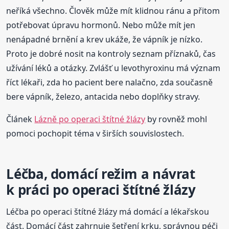
neříká všechno. Člověk může mít klidnou ránu a přitom
potřebovat úpravu hormonů. Nebo může mít jen
nenápadné brnění a krev ukáže, že vápník je nízko.
Proto je dobré nosit na kontroly seznam příznaků, čas
užívání léků a otázky. Zvlášť u levothyroxinu má význam
říct lékaři, zda ho pacient bere nalačno, zda současně
bere vápník, železo, antacida nebo doplňky stravy.
Článek
Lázně po operaci štítné žlázy
by rovněž mohl
pomoci pochopit téma v širších souvislostech.
Léčba, domácí režim a návrat
k práci po operaci štítné žlázy
Léčba po operaci štítné žlázy má domácí a lékařskou
část. Domácí část zahrnuje šetření krku, správnou péči