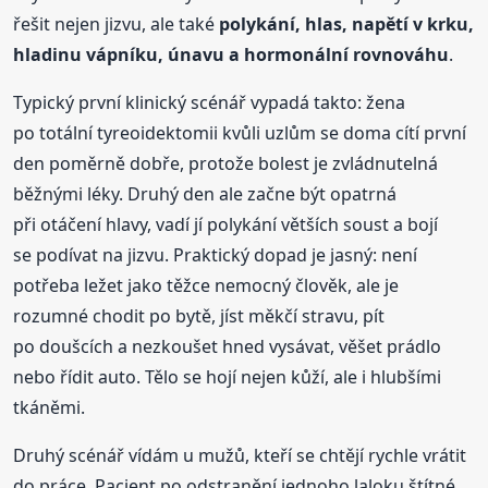
řešit nejen jizvu, ale také
polykání, hlas, napětí v krku,
hladinu vápníku, únavu a hormonální rovnováhu
.
Typický první klinický scénář vypadá takto: žena
po totální tyreoidektomii kvůli uzlům se doma cítí první
den poměrně dobře, protože bolest je zvládnutelná
běžnými léky. Druhý den ale začne být opatrná
při otáčení hlavy, vadí jí polykání větších soust a bojí
se podívat na jizvu. Praktický dopad je jasný: není
potřeba ležet jako těžce nemocný člověk, ale je
rozumné chodit po bytě, jíst měkčí stravu, pít
po doušcích a nezkoušet hned vysávat, věšet prádlo
nebo řídit auto. Tělo se hojí nejen kůží, ale i hlubšími
tkáněmi.
Druhý scénář vídám u mužů, kteří se chtějí rychle vrátit
do práce. Pacient po odstranění jednoho laloku štítné