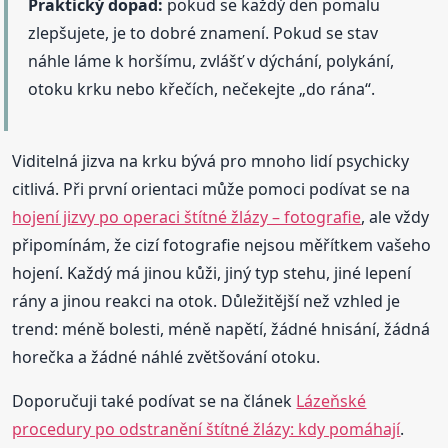
Praktický dopad:
pokud se každý den pomalu
zlepšujete, je to dobré znamení. Pokud se stav
náhle láme k horšímu, zvlášť v dýchání, polykání,
otoku krku nebo křečích, nečekejte „do rána“.
Viditelná jizva na krku bývá pro mnoho lidí psychicky
citlivá. Při první orientaci může pomoci podívat se na
hojení jizvy po operaci štítné žlázy – fotografie
, ale vždy
připomínám, že cizí fotografie nejsou měřítkem vašeho
hojení. Každý má jinou kůži, jiný typ stehu, jiné lepení
rány a jinou reakci na otok. Důležitější než vzhled je
trend: méně bolesti, méně napětí, žádné hnisání, žádná
horečka a žádné náhlé zvětšování otoku.
Doporučuji také podívat se na článek
Lázeňské
procedury po odstranění štítné žlázy: kdy pomáhají
.