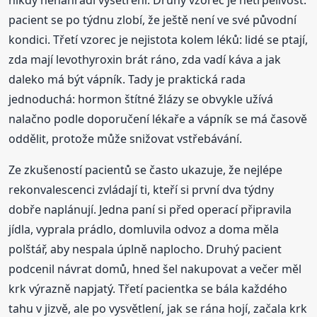
pacient se po týdnu zlobí, že ještě není ve své původní
kondici. Třetí vzorec je nejistota kolem léků: lidé se ptají,
zda mají levothyroxin brát ráno, zda vadí káva a jak
daleko má být vápník. Tady je praktická rada
jednoduchá: hormon štítné žlázy se obvykle užívá
nalačno podle doporučení lékaře a vápník se má časově
oddělit, protože může snižovat vstřebávání.
Ze zkušeností pacientů se často ukazuje, že nejlépe
rekonvalescenci zvládají ti, kteří si první dva týdny
dobře naplánují. Jedna paní si před operací připravila
jídla, vyprala prádlo, domluvila odvoz a doma měla
polštář, aby nespala úplně naplocho. Druhý pacient
podcenil návrat domů, hned šel nakupovat a večer měl
krk výrazně napjatý. Třetí pacientka se bála každého
tahu v jizvě, ale po vysvětlení, jak se rána hojí, začala krk