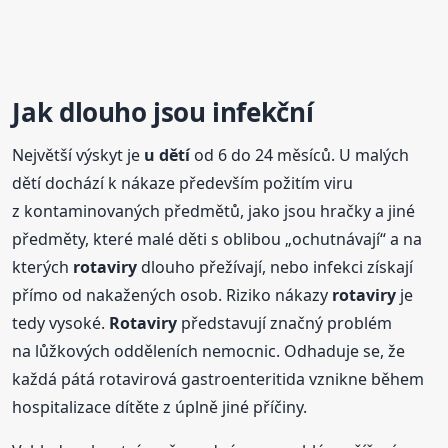
Jak dlouho jsou infekční
Největší výskyt je
u dětí
od 6 do 24 měsíců. U malých
dětí dochází k nákaze především požitím viru
z kontaminovaných předmětů, jako jsou hračky a jiné
předměty, které malé děti s oblibou „ochutnávají“ a na
kterých
rotaviry
dlouho přežívají, nebo infekci získají
přímo od nakažených osob. Riziko nákazy
rotaviry
je
tedy vysoké.
Rotaviry
představují značný problém
na lůžkových odděleních nemocnic. Odhaduje se, že
každá pátá rotavirová gastroenteritida vznikne během
hospitalizace dítěte z úplně jiné příčiny.