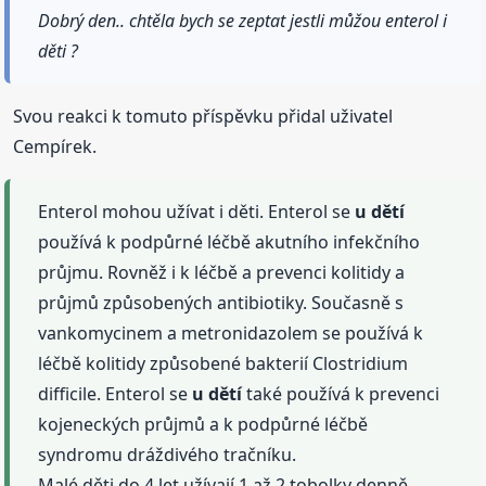
Dobrý den.. chtěla bych se zeptat jestli můžou enterol i
děti ?
Svou reakci k tomuto příspěvku přidal uživatel
Cempírek.
Enterol mohou užívat i děti. Enterol se
u dětí
používá k podpůrné léčbě akutního infekčního
průjmu. Rovněž i k léčbě a prevenci kolitidy a
průjmů způsobených antibiotiky. Současně s
vankomycinem a metronidazolem se používá k
léčbě kolitidy způsobené bakterií Clostridium
difficile. Enterol se
u dětí
také používá k prevenci
kojeneckých průjmů a k podpůrné léčbě
syndromu dráždivého tračníku.
Malé děti do 4 let užívají 1 až 2 tobolky denně.