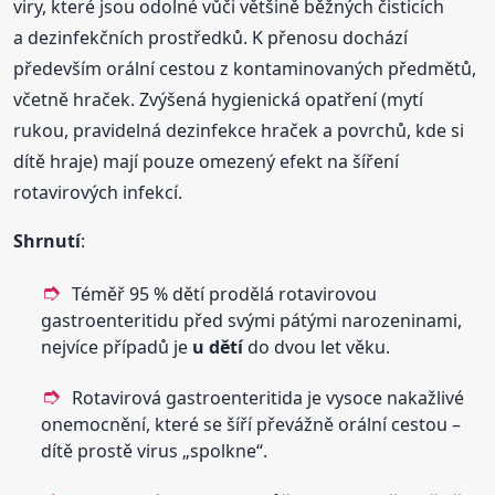
viry, které jsou odolné vůči většině běžných čisticích
a dezinfekčních prostředků. K přenosu dochází
především orální cestou z kontaminovaných předmětů,
včetně hraček. Zvýšená hygienická opatření (mytí
rukou, pravidelná dezinfekce hraček a povrchů, kde si
dítě hraje) mají pouze omezený efekt na šíření
rotavirových infekcí.
Shrnutí
:
Téměř 95 % dětí prodělá rotavirovou
gastroenteritidu před svými pátými narozeninami,
nejvíce případů je
u dětí
do dvou let věku.
Rotavirová gastroenteritida je vysoce nakažlivé
onemocnění, které se šíří převážně orální cestou –
dítě prostě virus „spolkne“.