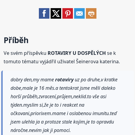
Příběh
Ve svém příspěvku
ROTAVIRY U DOSPĚLÝCH
se k
tomuto tématu vyjádřil uživatel Šeinerova katerina.
dobry den,my mame
rotaviry
uz po druhe,v kratke
dobe,male je 16 měs.a tentokrat jsme měli daleko
horší průběh,zvracení,průjem,neklid.to vše asi
týden.myslim si,že je to i reakcet na
očkovani,priorixem.mame i oslabenou imunitu.teď
jsem ulehla ja a protoze stale kojim,je to opravdu
náročne.nevim jak ji pomoci.