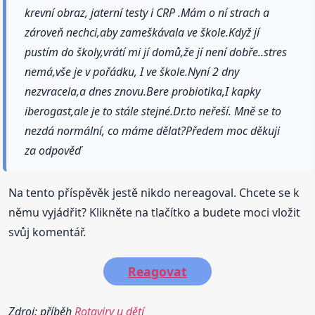
krevní obraz, jaterní testy i CRP .Mám o ní strach a
zároveň nechci,aby zameškávala ve škole.Když jí
pustím do školy,vrátí mi jí domů,že jí není dobře..stres
nemá,vše je v pořádku, I ve škole.Nyní 2 dny
nezvracela,a dnes znovu.Bere probiotika,I kapky
iberogast,ale je to stále stejné.Dr.to neřeší. Mně se to
nezdá normální, co máme dělat?Předem moc děkuji
za odpověď
Na tento příspěvěk jestě nikdo nereagoval. Chcete se k
němu vyjádřit? Klikněte na tlačítko a budete moci vložit
svůj komentář.
Reagovat
Zdroj: příběh
Rotaviry u dětí