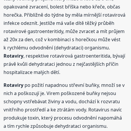
opakované zvracení, bolest bříška nebo křeče, občas
horečka. Přibližně do týdne by měla mírnější rotavirová
infekce odeznít. Jestliže má vaše dítě těžký průběh
rotavirové gastroenteritidy, může zvracet a mít průjem
až 20x za den, což v kombinaci s horečkou může vést
k rychlému odvodnění (dehydrataci) organismu.
Rotaviry
, respektive rotavirová gastroenteritida, bývají
právě kvůli dehydrataci jednou z nejčastějších příčin
hospitalizace malých dětí.
Rotaviry
po požití napadnou střevní buňky, množí se v
nich a poškozují je. Virem poškozené buňky nejsou
schopny vstřebávat živiny a vodu, dochází k rozvratu
vnitřního prostředí a ke ztrátám vody. Rotavirus navíc
produkuje toxin, který procesu odvodnění napomáhá
a tím rychle způsobuje dehydrataci organismu.