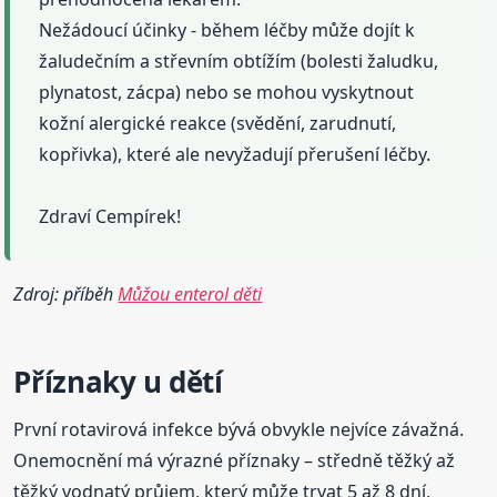
Nežádoucí účinky - během léčby může dojít k
žaludečním a střevním obtížím (bolesti žaludku,
plynatost, zácpa) nebo se mohou vyskytnout
kožní alergické reakce (svědění, zarudnutí,
kopřivka), které ale nevyžadují přerušení léčby.
Zdraví Cempírek!
Zdroj: příběh
Můžou enterol děti
Příznaky
u dětí
První rotavirová infekce bývá obvykle nejvíce závažná.
Onemocnění má výrazné příznaky – středně těžký až
těžký vodnatý průjem, který může trvat 5 až 8 dní,