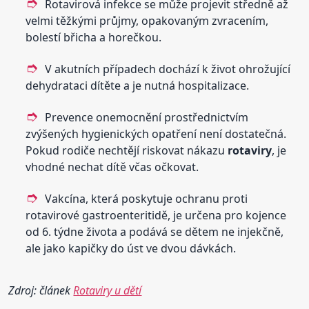
Rotavirová infekce se může projevit středně až
velmi těžkými průjmy, opakovaným zvracením,
bolestí břicha a horečkou.
V akutních případech dochází k život ohrožující
dehydrataci dítěte a je nutná hospitalizace.
Prevence onemocnění prostřednictvím
zvýšených hygienických opatření není dostatečná.
Pokud rodiče nechtějí riskovat nákazu
rotaviry
, je
vhodné nechat dítě včas očkovat.
Vakcína, která poskytuje ochranu proti
rotavirové gastroenteritidě, je určena pro kojence
od 6. týdne života a podává se dětem ne injekčně,
ale jako kapičky do úst ve dvou dávkách.
Zdroj: článek
Rotaviry u dětí