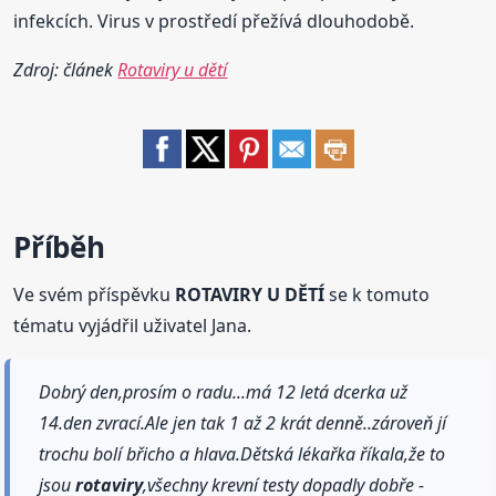
infekcích. Virus v prostředí přežívá dlouhodobě.
Zdroj: článek
Rotaviry u dětí
Příběh
Ve svém příspěvku
ROTAVIRY U DĚTÍ
se k tomuto
tématu vyjádřil uživatel Jana.
Dobrý den,prosím o radu...má 12 letá dcerka už
14.den zvrací.Ale jen tak 1 až 2 krát denně..zároveň jí
trochu bolí břicho a hlava.Dětská lékařka říkala,že to
jsou
rotaviry
,všechny krevní testy dopadly dobře -