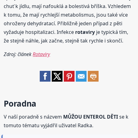
chuť k jídlu, mají nafouklá a bolestivá bříška. Vzhledem
k tomu, že mají rychlejší metabolismus, jsou také více
ohroženy dehydratací. Přibližně jeden případ z pěti
vyžaduje hospitalizaci. Infekce
rotaviry
je typická tím,
že stejně náhle, jak začne, stejně tak rychle i skončí.
Zdroj: článek
Rotaviry
Poradna
V naší poradně s názvem
MŮŽOU ENTEROL DĚTI
se k
tomuto tématu vyjádřil uživatel Radka.