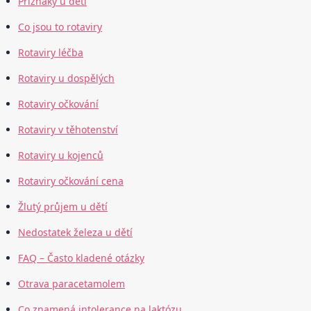
Příznaky u dětí
Co jsou to rotaviry
Rotaviry léčba
Rotaviry u dospělých
Rotaviry očkování
Rotaviry v těhotenství
Rotaviry u kojenců
Rotaviry očkování cena
Žlutý průjem u dětí
Nedostatek železa u dětí
FAQ – Často kladené otázky
Otrava paracetamolem
Co znamená intolerance na laktózu