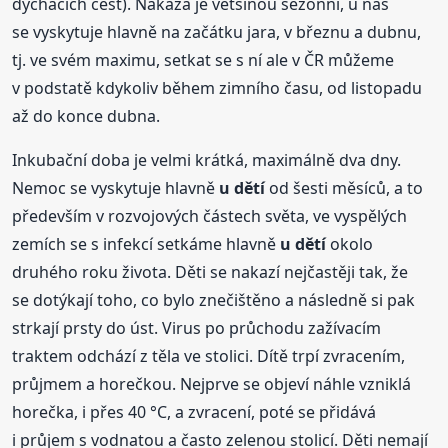
dýchacích cest). Nákaza je většinou sezonní, u nás
se vyskytuje hlavně na začátku jara, v březnu a dubnu,
tj. ve svém maximu, setkat se s ní ale v ČR můžeme
v podstatě kdykoliv během zimního času, od listopadu
až do konce dubna.
Inkubační doba je velmi krátká, maximálně dva dny.
Nemoc se vyskytuje hlavně
u dětí
od šesti měsíců, a to
především v rozvojových částech světa, ve vyspělých
zemích se s infekcí setkáme hlavně
u dětí
okolo
druhého roku života. Děti se nakazí nejčastěji tak, že
se dotýkají toho, co bylo znečištěno a následně si pak
strkají prsty do úst. Virus po průchodu zažívacím
traktem odchází z těla ve stolici. Dítě trpí zvracením,
průjmem a horečkou. Nejprve se objeví náhle vzniklá
horečka, i přes 40 °C, a zvracení, poté se přidává
i průjem s vodnatou a často zelenou stolicí. Děti nemají