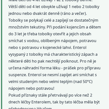
Větší děti od 4 let obvykle užívají 1 nebo 2 tobolky
jednou nebo dvakrát denně (ráno a večer).
Tobolky se polykají celé a zapíjejí se dostatečným
množstvím tekutiny. Při podání kojencům a dětem
do 3 let je třeba tobolky otevřít a jejich obsah
smíchat s vodou, oblíbeným nápojem, potravou
nebo s potravou v kojenecké lahvi. Enterol
vysypaný z tobolky má charakteristický zápach a
některé děti ho pak nechtějí polknout. Pro ně je
určena náhradní forma léku - prášek pro přípravu
suspenze. Enterol se nesmí zapíjet ani smíchat s
velmi studeným nebo velmi teplým (nad 50°C)
nápojem nebo potravou!
Pokud příznaky stále přetrvávají po více než 2
dnech léčby Enterolem, tak by tato léčba měla být
přehodnocena lékařem.