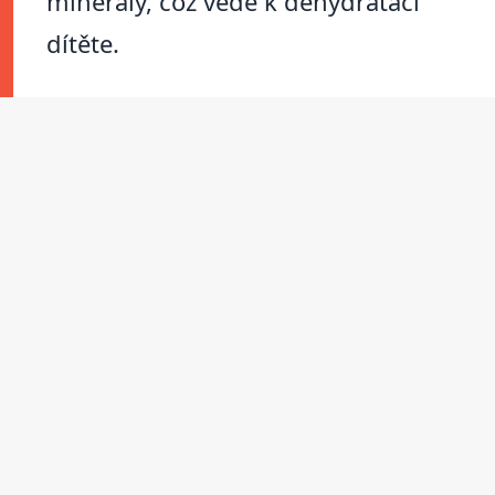
minerály, což vede k dehydrataci
dítěte.