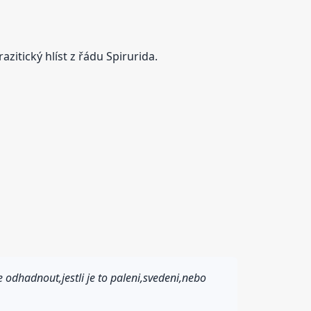
azitický hlíst z řádu Spirurida.
e odhadnout,jestli je to paleni,svedeni,nebo