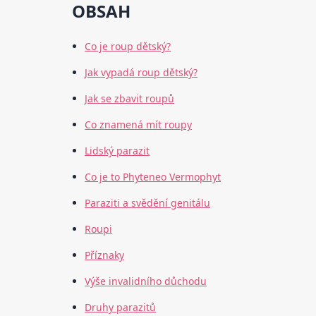
OBSAH
Co je roup dětský?
Jak vypadá roup dětský?
Jak se zbavit roupů
Co znamená mít roupy
Lidský parazit
Co je to Phyteneo Vermophyt
Paraziti a svědění genitálu
Roupi
Příznaky
Výše invalidního důchodu
Druhy parazitů