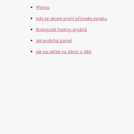
Přenos
Kdy se objeví první příznaky svrabu
Biologické hodiny orgánů
Jak probíhá porod
Jak na váček na dásni u dětí