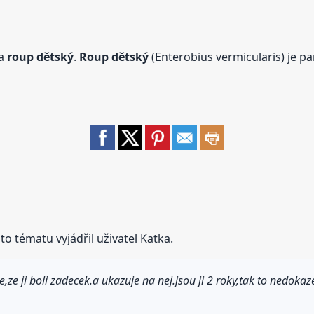
na
roup
dětský
.
Roup
dětský
(Enterobius vermicularis) je par
o tématu vyjádřil uživatel Katka.
,ze ji boli zadecek.a ukazuje na nej.jsou ji 2 roky,tak to nedokaz