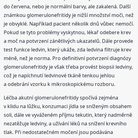
do červena, nebo je normální barvy, ale zakalená. Další
známkou glomerulonefritidy je nižší množství moči, než
je obvyklé. Například pacient několik dnů vůbec nemočí.
Pokud se tyto problémy vyskytnou, lékař odebere krev
a moč na potvrzení zánětlivých ukazatelů. Dále provede
test funkce ledvin, který ukáže, zda ledvina filtruje krev
méně, než je norma. Pro definitivní potvrzení diagnózy
glomerulonefritidy je však třeba provést biopsii ledviny,
což je napíchnutí ledvinové tkáně tenkou jehlou
a odebrání vzorku k mikroskopickému rozboru.
Léčba akutní glomerulonefritidy spočívá zejména
v klidu na lůžku, konzumaci jídla se sníženým obsahem
soli, dále ve vyváženém příjmu tekutin, který nadměrně
nezatěžuje ledviny, a užívání léků na snížení krevního
tlak. Při nedostatečném močení jsou podávána