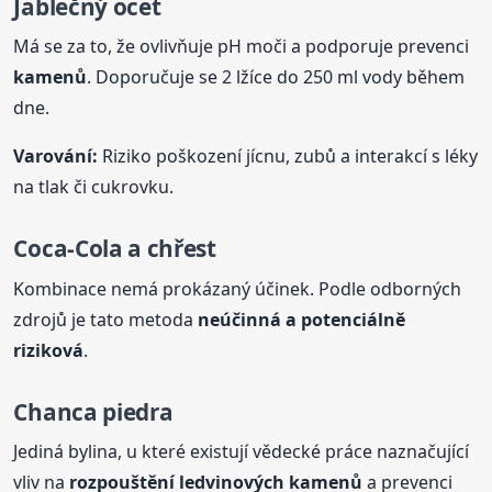
Jablečný ocet
Má se za to, že ovlivňuje pH moči a podporuje prevenci
kamenů
. Doporučuje se 2 lžíce do 250 ml vody během
dne.
Varování:
Riziko poškození jícnu, zubů a interakcí s léky
na tlak či cukrovku.
Coca-Cola a chřest
Kombinace nemá prokázaný účinek. Podle odborných
zdrojů je tato metoda
neúčinná a potenciálně
riziková
.
Chanca piedra
Jediná bylina, u které existují vědecké práce naznačující
vliv na
rozpouštění
ledvinových
kamenů
a prevenci