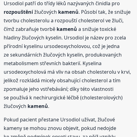
Ursodiol patří do třídy léků nazývaných činidla pro
rozpouštění
žlučových
kamenů
. Působí tak, že snižuje
tvorbu cholesterolu a rozpouští cholesterol ve žluči,
čímž zabraňuje tvorbě
kamenů
a snižuje toxické
hladiny žlučových kyselin. Ursodiol je název pro zcela
přírodní kyselinu ursodeoxycholovou, což je jedna
ze sekundárních žlučových kyselin, produkovaných
metabolismem střevních bakterií. Kyselina
ursodeoxycholová má vliv na obsah cholesterolu v krvi,
jelikož rozkládá micely obsahující cholesterol a tím
zpomaluje jeho vstřebávání; díky této vlastnosti
se používá k nechirurgické léčbě (cholesterolových)
žlučových
kamenů
.
Pokud pacient přestane Ursodiol užívat, žlučové
kameny se mohou znovu objevit, pokud nedojde
ke změně podmínek oproti stavu, za nějž vznikly.