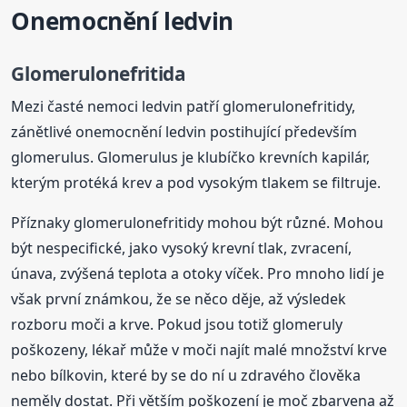
Onemocnění ledvin
Glomerulonefritida
Mezi časté nemoci ledvin patří glomerulonefritidy,
zánětlivé onemocnění ledvin postihující především
glomerulus. Glomerulus je klubíčko krevních kapilár,
kterým protéká krev a pod vysokým tlakem se filtruje.
Příznaky glomerulonefritidy mohou být různé. Mohou
být nespecifické, jako vysoký krevní tlak, zvracení,
únava, zvýšená teplota a otoky víček. Pro mnoho lidí je
však první známkou, že se něco děje, až výsledek
rozboru moči a krve. Pokud jsou totiž glomeruly
poškozeny, lékař může v moči najít malé množství krve
nebo bílkovin, které by se do ní u zdravého člověka
neměly dostat. Při větším poškození je moč zbarvena až