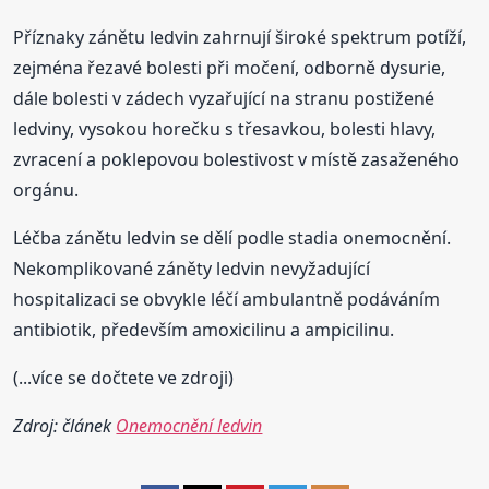
Příznaky zánětu ledvin zahrnují široké spektrum potíží,
zejména řezavé bolesti při močení, odborně dysurie,
dále bolesti v zádech vyzařující na stranu postižené
ledviny, vysokou horečku s třesavkou, bolesti hlavy,
zvracení a poklepovou bolestivost v místě zasaženého
orgánu.
Léčba zánětu ledvin se dělí podle stadia onemocnění.
Nekomplikované záněty ledvin nevyžadující
hospitalizaci se obvykle léčí ambulantně podáváním
antibiotik, především amoxicilinu a ampicilinu.
(...více se dočtete ve zdroji)
Zdroj: článek
Onemocnění ledvin