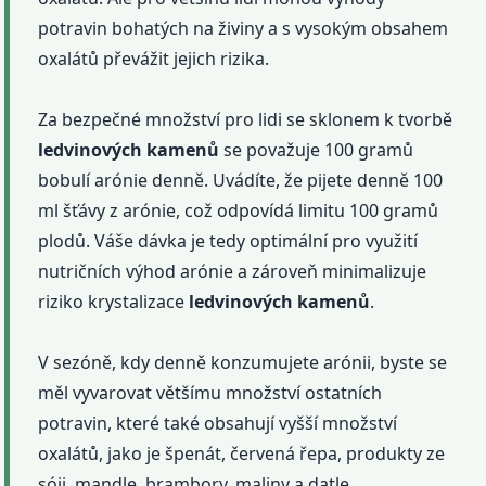
potravin bohatých na živiny a s vysokým obsahem
oxalátů převážit jejich rizika.
Za bezpečné množství pro lidi se sklonem k tvorbě
ledvinových
kamenů
se považuje 100 gramů
bobulí arónie denně. Uvádíte, že pijete denně 100
ml šťávy z arónie, což odpovídá limitu 100 gramů
plodů. Váše dávka je tedy optimální pro využití
nutričních výhod arónie a zároveň minimalizuje
riziko krystalizace
ledvinových
kamenů
.
V sezóně, kdy denně konzumujete arónii, byste se
měl vyvarovat většímu množství ostatních
potravin, které také obsahují vyšší množství
oxalátů, jako je špenát, červená řepa, produkty ze
sóji, mandle, brambory, maliny a datle.