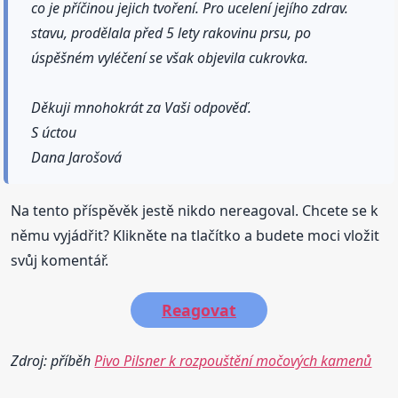
co je příčinou jejich tvoření. Pro ucelení jejího zdrav.
stavu, prodělala před 5 lety rakovinu prsu, po
úspěšném vyléčení se však objevila cukrovka.
Děkuji mnohokrát za Vaši odpověď.
S úctou
Dana Jarošová
Na tento příspěvěk jestě nikdo nereagoval. Chcete se k
němu vyjádřit? Klikněte na tlačítko a budete moci vložit
svůj komentář.
Reagovat
Zdroj: příběh
Pivo Pilsner k rozpouštění močových kamenů