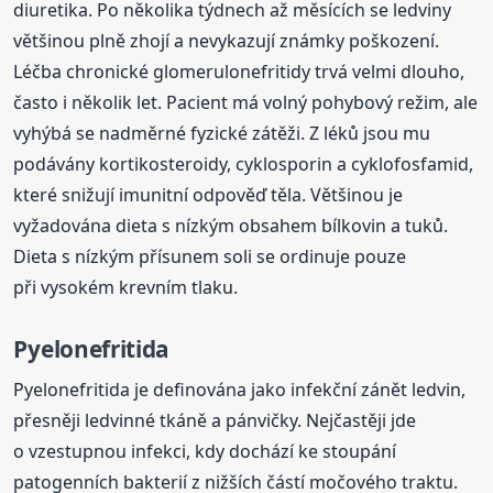
diuretika. Po několika týdnech až měsících se ledviny
většinou plně zhojí a nevykazují známky poškození.
Léčba chronické glomerulonefritidy trvá velmi dlouho,
často i několik let. Pacient má volný pohybový režim, ale
vyhýbá se nadměrné fyzické zátěži. Z léků jsou mu
podávány kortikosteroidy, cyklosporin a cyklofosfamid,
které snižují imunitní odpověď těla. Většinou je
vyžadována dieta s nízkým obsahem bílkovin a tuků.
Dieta s nízkým přísunem soli se ordinuje pouze
při vysokém krevním tlaku.
Pyelonefritida
Pyelonefritida je definována jako infekční zánět ledvin,
přesněji ledvinné tkáně a pánvičky. Nejčastěji jde
o vzestupnou infekci, kdy dochází ke stoupání
patogenních bakterií z nižších částí močového traktu.