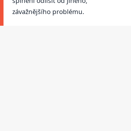
špinění odlišit od jiného,
závažnějšího problému.