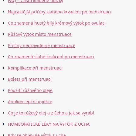
FAQ – Často kladené otázky
Nejčastější příčiny slabého krvácení po menstruaci
Co znamená hustý bílý krémový výtok po ovulaci
Růžový výtok místo menstruace
Příčiny nepravidelné menstruace
Co znamená slabé krvácení po menstruaci
Komplikace při menstruaci
Bolest při menstruaci
Použití růžového oleje
Antikoncepční injekce
Co je to růžový olej a z čeho a jak se vyrábí
HOMEOPATICKÉ LÉKY NA VÝTOK Z UCHA
Kdy se objevuje výtok z ucha