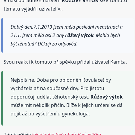
V naší poradně s názvem
RŮŽOVÝ VÝTOK
se k tomuto
tématu vyjádřil uživatel V..
Dobrý den,7.1.2019 jsem měla poslední menstruaci a
21.1. jsem měla asi 2 dny
růžový
výtok
. Mohla bych
být těhotná? Děkuji za odpověď.
Svou reakci k tomuto příspěvku přidal uživatel Kamča.
Nejspíš ne. Doba pro oplodnění (ovulace) by
vycházela až na současné dny. Pro jistotu
doporučuji udělat těhotenský test.
Růžový
výtok
může mít několik příčin. Blíže k jejich určení se dá
dojít až po vyšetření u gynekologa.
Zdroj: příběh
Jak dlouho trvá uhnízdění vajíčka