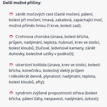
Další možné příčiny
:
zánět močových cest (časté močení, pálení,
bolest při močení, tmavá, zakalená, zapáchající moč,
možná příměs hnisu či krve, bolest zad);
Crohnova choroba (únava, bolest břicha,
průjem, nadýmání, teplota, hubnutí, krev ve stolici,
bolest kloubů, žlučové, ledvinové kameny, zánět
duhovky, bolestivé uzlíky v podkoží);
ulcerózní kolitida (únava, krev ve stolici, bolesti
břicha, konečníku, bolestivý vleklý průjem
i několikrát denně, plynatost, nadýmání, teplota,
bolest kloubů, afty);
syndrom zvýšené propustnosti střeva (bolest
břicha, pálení žáhy, nespavost, nadýmání, úzkost);