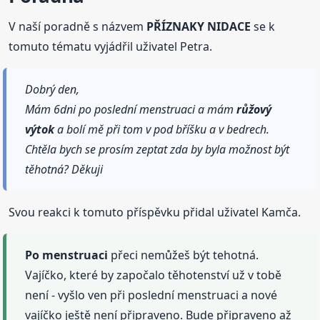
V naší poradně s názvem
PŘÍZNAKY NIDACE
se k
tomuto tématu vyjádřil uživatel Petra.
Dobrý den,
Mám 6dni po poslední menstruaci a mám
růžový
výtok
a bolí mě při tom v pod bříšku a v bedrech.
Chtěla bych se prosím zeptat zda by byla možnost být
těhotná? Děkuji
Svou reakci k tomuto příspěvku přidal uživatel Kamča.
Po menstruaci
přeci nemůžeš být tehotná.
Vajíčko, které by započalo těhotenství už v tobě
není - vyšlo ven při poslední menstruaci a nové
vajíčko ještě není připraveno. Bude připraveno až