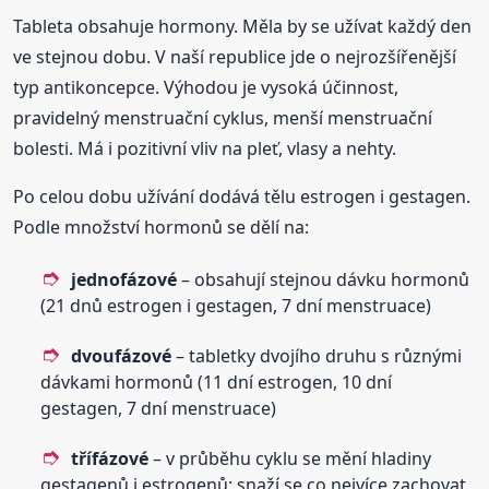
Tableta obsahuje hormony. Měla by se užívat každý den
ve stejnou dobu. V naší republice jde o nejrozšířenější
typ antikoncepce. Výhodou je vysoká účinnost,
pravidelný menstruační cyklus, menší menstruační
bolesti. Má i pozitivní vliv na pleť, vlasy a nehty.
Po celou dobu užívání dodává tělu estrogen i gestagen.
Podle množství hormonů se dělí na:
jednofázové
– obsahují stejnou dávku hormonů
(21 dnů estrogen i gestagen, 7 dní menstruace)
dvoufázové
– tabletky dvojího druhu s různými
dávkami hormonů (11 dní estrogen, 10 dní
gestagen, 7 dní menstruace)
třífázové
– v průběhu cyklu se mění hladiny
gestagenů i estrogenů; snaží se co nejvíce zachovat