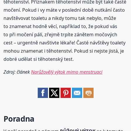
těhotenství. Příznakem těhotenství může být také časté
močení. Pokud i vy máte v poslední době nutkání často
navštěvovat toaletu a nikdy tomu tak nebylo, může
to znamenat hodně věcí, například to, že pokud vás
to při močení pálí, zřejmě trpíte zánětem močových
cest – urgentně navštivte lékaře! Časté návštěvy toalety
mohou znamenat i těhotenství. Pokud si nejste jistá, je
dobré udělat si těhotenský test.
Zdroj: článek
Narůžovělý výtok mimo menstruaci
Poradna