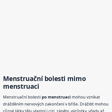
Menstruační bolesti mimo
menstruaci
Menstruační bolesti
po menstruaci
mohou vznikat
drážděním nervových zakončení v břiše. Dráždit mohou
různé látky tělu vlastní i cizí, záněty, výrůstky, vředy až