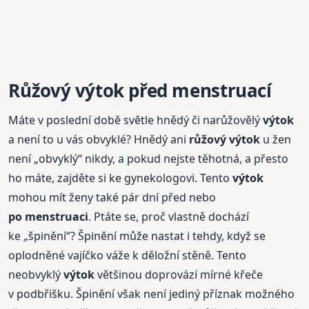
Růžový
výtok
před menstruací
Máte v poslední době světle hnědý či narůžovělý
výtok
a není to u vás obvyklé? Hnědý ani
růžový
výtok
u žen
není „obvyklý“ nikdy, a pokud nejste těhotná, a přesto
ho máte, zajděte si ke gynekologovi. Tento
výtok
mohou mít ženy také pár dní před nebo
po menstruaci
. Ptáte se, proč vlastně dochází
ke „špinění“? Špinění může nastat i tehdy, když se
oplodněné vajíčko váže k děložní stěně. Tento
neobvyklý
výtok
většinou doprovází mírné křeče
v podbřišku. Špinění však není jediný příznak možného