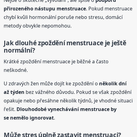
Nejde o skutečné „vyvolání“, ale spíše o
podporu
přirozeného nástupu menstruace
. Pokud menstruace
chybí kvůli hormonální poruše nebo stresu, domácí
metody obvykle nepomohou.
Jak dlouhé zpoždění menstruace je ještě
normální?
Krátké zpoždění menstruace je běžné a často
neškodné.
U zdravých žen může dojít ke zpoždění o
několik dní
až týden
bez vážného důvodu. Pokud se však zpoždění
opakuje nebo přesáhne několik týdnů, je vhodné situaci
řešit.
Dlouhodobé vynechávání menstruace by
se nemělo ignorovat
.
Může stres úplně zastavit menstruaci?