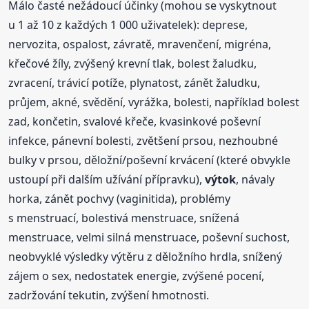
Málo časté nežádoucí účinky (mohou se vyskytnout
u 1 až 10 z každých 1 000 uživatelek): deprese,
nervozita, ospalost, závratě, mravenčení, migréna,
křečové žíly, zvýšený krevní tlak, bolest žaludku,
zvracení, trávicí potíže, plynatost, zánět žaludku,
průjem, akné, svědění, vyrážka, bolesti, například bolest
zad, končetin, svalové křeče, kvasinkové poševní
infekce, pánevní bolesti, zvětšení prsou, nezhoubné
bulky v prsou, děložní/poševní krvácení (které obvykle
ustoupí při dalším užívání přípravku),
výtok
, návaly
horka, zánět pochvy (vaginitida), problémy
s menstruací, bolestivá menstruace, snížená
menstruace, velmi silná menstruace, poševní suchost,
neobvyklé výsledky výtěru z děložního hrdla, snížený
zájem o sex, nedostatek energie, zvýšené pocení,
zadržování tekutin, zvýšení hmotnosti.