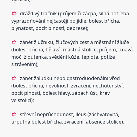
dráždivý tračník (průjem či zácpa, silná potřeba
vyprazdňování nejčastěji po jídle, bolest břicha,
plynatost, pocit plnosti, deprese);
zánět žlučníku, žlučových cest a městnání žluče
(bolest břicha, bělavá, mastná stolice, průjem, tmavá
moč, žloutenka, svědění kůže, teplota, potíže
s trávením);
zánět žaludku nebo gastroduodenální vřed
(bolest břicha, nevolnost, zvracení, nechutenství,
pocit plnosti, bolest hlavy, zápach úst, krev
ve stolici);
střevní neprůchodnost, ileus (záchvatovitá,
urputná bolest břicha, zvracení, absence stolice).