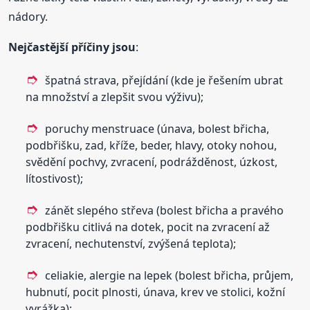
nádory.
Nejčastější příčiny jsou
:
špatná strava, přejídání (kde je řešením ubrat
na množství a zlepšit svou výživu);
poruchy menstruace (únava, bolest břicha,
podbřišku, zad, kříže, beder, hlavy, otoky nohou,
svědění pochvy, zvracení, podrážděnost, úzkost,
lítostivost);
zánět slepého střeva (bolest břicha a pravého
podbřišku citlivá na dotek, pocit na zvracení až
zvracení, nechutenství, zvýšená teplota);
celiakie, alergie na lepek (bolest břicha, průjem,
hubnutí, pocit plnosti, únava, krev ve stolici, kožní
vyrážka);