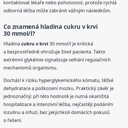
kontaktovat lékaře nebo pohotovost, protože rychlá
odborná léčba může zabránit vážným následkům.
Co znamená hladina
cukru
v krvi
30 mmol/l?
Hladina
cukru
v krvi
30 mmol/l je kritická
a bezprostředně ohrožuje život pacienta. Takto
extrémní glykémie signalizuje selhání regulačních
mechanismů organismu.
Dochází k riziku hyperglykemického kómatu, těžké
dehydratace a poškození mozku. Praktický závěr je
jednoznačný: při této hodnotě je nutná okamžitá
hospitalizace a intenzivní léčba, nejčastěji podáním
inzulinu a infuzí, bez jakýchkoli domácích pokusů
o řešení.