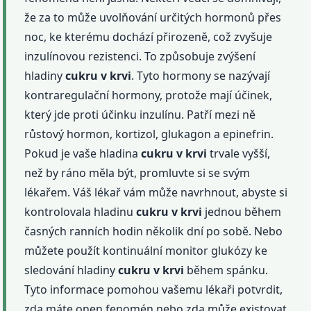
že za to může uvolňování určitých hormonů přes
noc, ke kterému dochází přirozeně, což zvyšuje
inzulínovou rezistenci. To způsobuje zvýšení
hladiny
cukru
v krvi
. Tyto hormony se nazývají
kontraregulační hormony, protože mají účinek,
který jde proti účinku inzulínu. Patří mezi ně
růstový hormon, kortizol, glukagon a epinefrin.
Pokud je vaše hladina
cukru
v krvi
trvale vyšší,
než by ráno měla být, promluvte si se svým
lékařem. Váš lékař vám může navrhnout, abyste si
kontrolovala hladinu
cukru
v krvi
jednou během
časných ranních hodin několik dní po sobě. Nebo
můžete použít kontinuální monitor glukózy ke
sledování hladiny
cukru
v krvi
během spánku.
Tyto informace pomohou vašemu lékaři potvrdit,
zda máte onen fenomén nebo zda může existovat