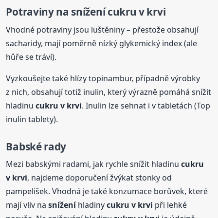
Potraviny na
snížení
cukru
v krvi
Vhodné potraviny jsou luštěniny – přestože obsahují
sacharidy, mají poměrně nízký glykemický index (ale
hůře se tráví).
Vyzkoušejte také hlízy topinambur, případně výrobky
z nich, obsahují totiž inulin, který výrazně pomáhá snížit
hladinu
cukru
v krvi
. Inulin lze sehnat i v tabletách (Top
inulin tablety).
Babské rady
Mezi babskými radami, jak rychle snížit hladinu
cukru
v krvi
, najdeme doporučení žvýkat stonky od
pampelišek. Vhodná je také konzumace borůvek, které
mají vliv na
snížení
hladiny
cukru
v krvi
při lehké