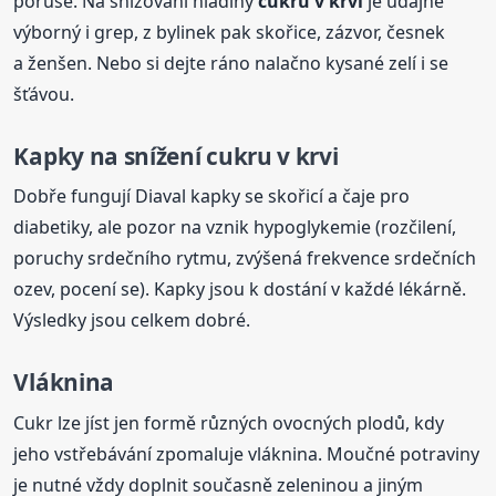
poruše. Na snižování hladiny
cukru
v krvi
je údajně
výborný i grep, z bylinek pak skořice, zázvor, česnek
a ženšen. Nebo si dejte ráno nalačno kysané zelí i se
šťávou.
Kapky na
snížení
cukru
v krvi
Dobře fungují Diaval kapky se skořicí a čaje pro
diabetiky, ale pozor na vznik hypoglykemie (rozčilení,
poruchy srdečního rytmu, zvýšená frekvence srdečních
ozev, pocení se). Kapky jsou k dostání v každé lékárně.
Výsledky jsou celkem dobré.
Vláknina
Cukr lze jíst jen formě různých ovocných plodů, kdy
jeho vstřebávání zpomaluje vláknina. Moučné potraviny
je nutné vždy doplnit současně zeleninou a jiným