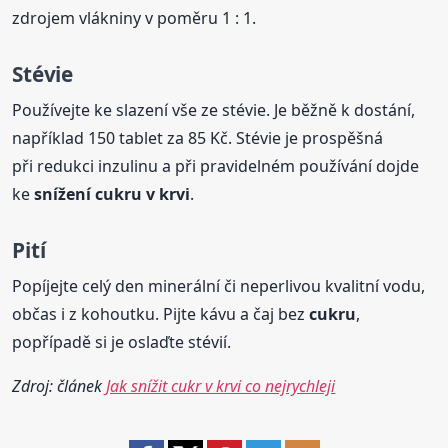
zdrojem vlákniny v poměru 1 : 1.
Stévie
Používejte ke slazení vše ze stévie. Je běžně k dostání,
například 150 tablet za 85 Kč. Stévie je prospěšná
při redukci inzulinu a při pravidelném používání dojde
ke
snížení
cukru
v krvi
.
Pití
Popíjejte celý den minerální či neperlivou kvalitní vodu,
občas i z kohoutku. Pijte kávu a čaj bez
cukru
,
popřípadě si je oslaďte stévií.
Zdroj: článek
Jak snížit cukr v krvi co nejrychleji