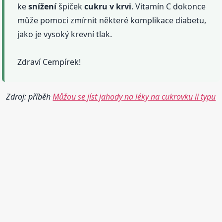
ke
snížení
špiček
cukru
v krvi
. Vitamín C dokonce
může pomoci zmírnit některé komplikace diabetu,
jako je vysoký krevní tlak.
Zdraví Cempírek!
Zdroj: příběh
Můžou se jíst jahody na léky na cukrovku ii typu