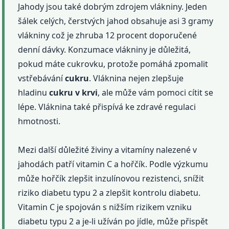
Jahody jsou také dobrým zdrojem vlákniny. Jeden
šálek celých, čerstvých jahod obsahuje asi 3 gramy
vlákniny což je zhruba 12 procent doporučené
denní dávky. Konzumace vlákniny je důležitá,
pokud máte cukrovku, protože pomáhá zpomalit
vstřebávání
cukru
. Vláknina nejen zlepšuje
hladinu
cukru
v krvi
, ale může vám pomoci cítit se
lépe. Vláknina také přispívá ke zdravé regulaci
hmotnosti.
Mezi další důležité živiny a vitamíny nalezené v
jahodách patří vitamin C a hořčík. Podle výzkumu
může hořčík zlepšit inzulínovou rezistenci, snížit
riziko diabetu typu 2 a zlepšit kontrolu diabetu.
Vitamin C je spojován s nižším rizikem vzniku
diabetu typu 2 a je-li užíván po jídle, může přispět