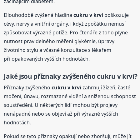
začínajícím diabetem.
Dlouhodobě zvýšená hladina
cukru
v krvi
poškozuje
cévy, nervy a vnitřní orgány, i když zpočátku nemusí
způsobovat výrazné potíže. Pro čtenáře z toho plyne
nutnost pravidelného měření glykémie, úpravy
životního stylu a včasné konzultace s lékařem
při opakovaných vyšších hodnotách.
Jaké jsou příznaky zvýšeného
cukru
v krvi
?
Příznaky zvýšeného
cukru
v krvi
zahrnují žízeň, časté
močení, únavu, rozmazané vidění a sníženou schopnost
soustředění. U některých lidí mohou být projevy
nenápadné nebo se objeví až při výrazně vyšších
hodnotách.
Pokud se tyto příznaky opakují nebo zhoršují, může jít