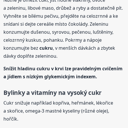
a zeleninu, libové maso, drůbež a ryby a dostatečně pít.
Vyhněte se bílému pečivu, přejděte na celozrnné a ke
snídani si dejte cereálie místo čokolády. Zeleninu
konzumujte dušenou, syrovou, pečenou, luštěniny,
celozrnný kuskus, pohanku. Pokrmy a nápoje
konzumujte bez
cukru
, v menších dávkách a zbytek
dávky doplňte zeleninou.
Snížit hladinu
cukru
v krvi
lze pravidelným cvičením
a jídlem s nízkým glykemickým indexem.
Bylinky a vitamíny na vysoký cukr
Cukr snižuje například kopřiva, heřmánek, lékořice
a skořice, omega-3 mastné kyseliny (různé oleje),
hořčík.