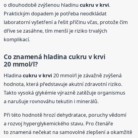
o dlouhodobě zvýšenou hladinu
cukru
v krvi
.
Praktickým dopadem je potřeba neodkládat
laboratorní vyšetření a řešit příčinu včas, protože čím
dříve se zasáhne, tím menší je riziko trvalých
komplikací.
Co znamená hladina
cukru
v krvi
20 mmol/l?
Hladina
cukru
v krvi
20 mmol/l je závažně zvýšená
hodnota, která představuje akutní zdravotní riziko.
Takto vysoká glykémie výrazně zatěžuje organismus
a narušuje rovnováhu tekutin i minerálů.
Při této hodnotě hrozí dehydratace, poruchy vědomí
a rozvoj hyperglykemického stavu. Pro čtenáře
to znamená nečekat na samovolné zlepšení a okamžitě