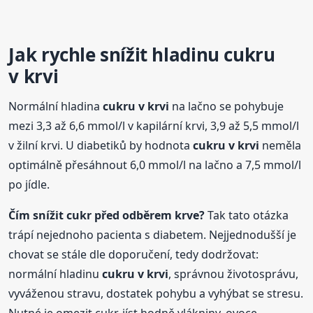
Jak rychle snížit hladinu
cukru
v krvi
Normální hladina
cukru
v krvi
na lačno se pohybuje
mezi 3,3 až 6,6 mmol/l v kapilární krvi, 3,9 až 5,5 mmol/l
v žilní krvi. U diabetiků by hodnota
cukru
v krvi
neměla
optimálně přesáhnout 6,0 mmol/l na lačno a 7,5 mmol/l
po jídle.
Čím snížit cukr před odběrem krve?
Tak tato otázka
trápí nejednoho pacienta s diabetem. Nejjednodušší je
chovat se stále dle doporučení, tedy dodržovat:
normální hladinu
cukru
v krvi
, správnou životosprávu,
vyváženou stravu, dostatek pohybu a vyhýbat se stresu.
Nutné je omezit cukr, jíst hodně vlákniny, ovoce