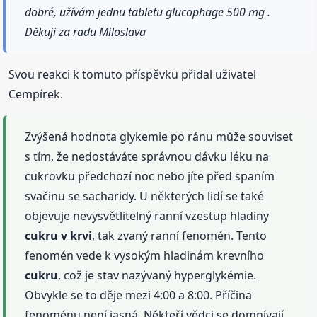
dobré, užívám jednu tabletu glucophage 500 mg .
Děkuji za radu Miloslava
Svou reakci k tomuto příspěvku přidal uživatel
Cempírek.
Zvýšená hodnota glykemie po ránu může souviset
s tím, že nedostáváte správnou dávku léku na
cukrovku předchozí noc nebo jíte před spaním
svačinu se sacharidy. U některých lidí se také
objevuje nevysvětlitelný ranní vzestup hladiny
cukru
v krvi
, tak zvaný ranní fenomén. Tento
fenomén vede k vysokým hladinám krevního
cukru
, což je stav nazývaný hyperglykémie.
Obvykle se to děje mezi 4:00 a 8:00. Příčina
fenoménu není jasná. Někteří vědci se domnívají,