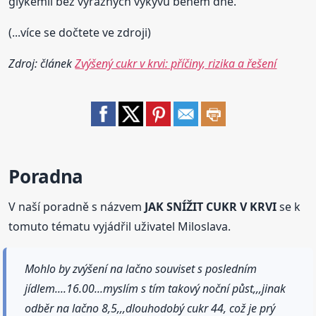
glykémii bez výrazných výkyvů během dne.
(...více se dočtete ve zdroji)
Zdroj: článek
Zvýšený cukr v krvi: příčiny, rizika a řešení
Poradna
V naší poradně s názvem
JAK SNÍŽIT CUKR V KRVI
se k
tomuto tématu vyjádřil uživatel Miloslava.
Mohlo by zvýšení na lačno souviset s posledním
jídlem....16.00...myslím s tím takový noční půst,,,jinak
odběr na lačno 8,5,,,dlouhodobý cukr 44, což je prý